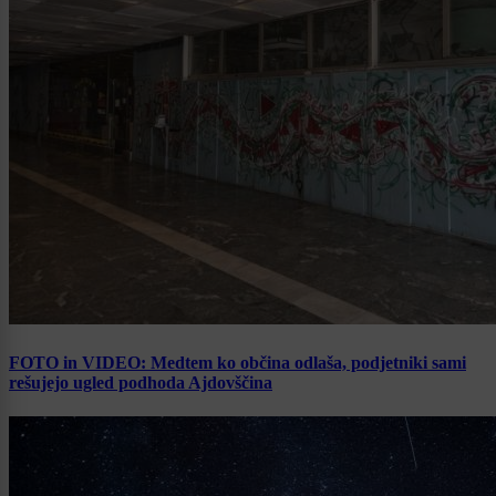
FOTO in VIDEO: Medtem ko občina odlaša, podjetniki sami
rešujejo ugled podhoda Ajdovščina