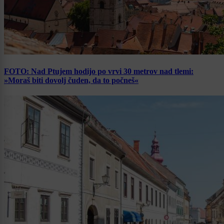
FOTO: Nad Ptujem hodijo po vrvi 30 metrov nad tlemi:
»Moraš biti dovolj čuden, da to počneš«