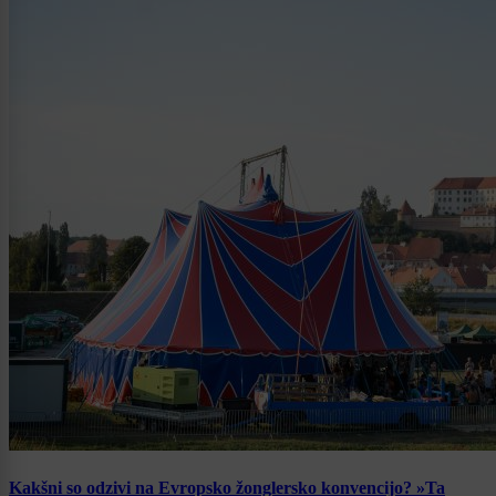
Kakšni so odzivi na Evropsko žonglersko konvencijo? »Ta