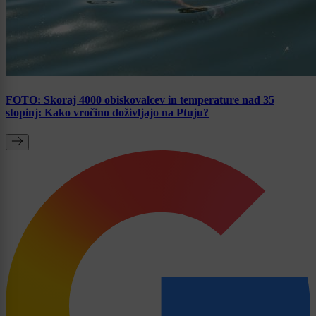
FOTO: Skoraj 4000 obiskovalcev in temperature nad 35
stopinj: Kako vročino doživljajo na Ptuju?