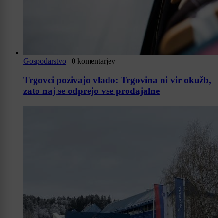
Gospodarstvo
|
0 komentarjev
Trgovci pozivajo vlado: Trgovina ni vir okužb,
zato naj se odprejo vse prodajalne