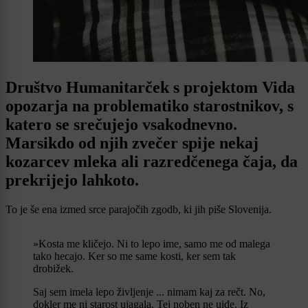
Društvo Humanitarček s projektom Vida
opozarja na problematiko starostnikov, s
katero se srečujejo vsakodnevno.
Marsikdo od njih zvečer spije nekaj
kozarcev mleka ali razredčenega čaja, da
prekrijejo lahkoto.
To je še ena izmed srce parajočih zgodb, ki jih piše Slovenija.
»Kosta me kličejo. Ni to lepo ime, samo me od malega
tako hecajo. Ker so me same kosti, ker sem tak
drobižek.
Saj sem imela lepo življenje ... nimam kaj za rečt. No,
dokler me ni starost ujagala. Tej noben ne uide. Iz