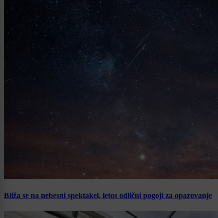
Bliža se na nebesni spektakel, letos odlični pogoji za opazovanje