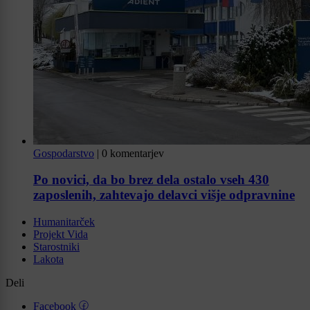
Gospodarstvo
|
0 komentarjev
Po novici, da bo brez dela ostalo vseh 430
zaposlenih, zahtevajo delavci višje odpravnine
Humanitarček
Projekt Vida
Starostniki
Lakota
Deli
Facebook