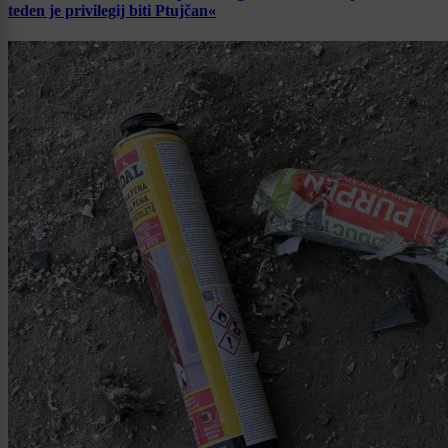
teden je privilegij biti Ptujčan«