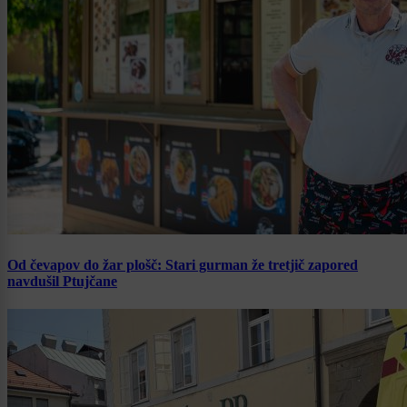
Od čevapov do žar plošč: Stari gurman že tretjič zapored
navdušil Ptujčane