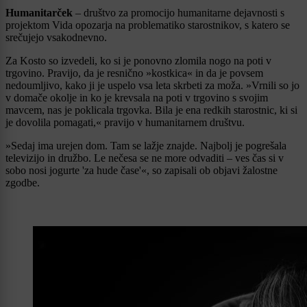
Humanitarček
– društvo za promocijo humanitarne dejavnosti s
projektom Vida opozarja na problematiko starostnikov, s katero se
srečujejo vsakodnevno.
Za Kosto so izvedeli, ko si je ponovno zlomila nogo na poti v
trgovino. Pravijo, da je resnično »kostkica« in da je povsem
nedoumljivo, kako ji je uspelo vsa leta skrbeti za moža. »Vrnili so jo
v domače okolje in ko je krevsala na poti v trgovino s svojim
mavcem, nas je poklicala trgovka. Bila je ena redkih starostnic, ki si
je dovolila pomagati,« pravijo v humanitarnem društvu.
»Sedaj ima urejen dom. Tam se lažje znajde. Najbolj je pogrešala
televizijo in družbo. Le nečesa se ne more odvaditi – ves čas si v
sobo nosi jogurte 'za hude čase'«, so zapisali ob objavi žalostne
zgodbe.