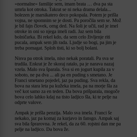
»normalne« familije sem, imam brata … dva pa sta
umrla kot otroka. Takrat se ni neka drama delala...
bolezen je marsikatero deco pokopala. Potem je prišla
vojna, ne spomnim se je dosti. Pa poročila sem se. Mož
je bil fajn človek, orng ded. Na šoli je učil, rad je imel
otroke in oni so njega imeli radi. Jaz sem bila
bolničarka. Bi rekel kdo, da sem celo življenje riti
pucala, ampak sem jih rada. Ljudje so bogi, pa jim je
treba pomagat. Sploh tisti, ki so bolj bolani.
Nisva pa otrok imela, niso nekak poratali. Pa sva se
trudila. Enkrat je že skoraj ratalo, pa je narava nazaj
vzela. Malo sva šparala. Sva si en jogurt kupila za v
soboto, ne pa dva ... ali pa en puding s smetano. Je
Franci smetano pojedel, jaz pa puding. Sva rekla, da
bova na stara leta pa kužeka imela, pa na morje šla za
več kot samo za en teden. Da bova prišparala, mogoče
bova celo lahko kdaj na tisto ladjico šla, ki te pelje na
odprte valove.
Ampak je prišla penzija. Malo sva imela. Franci še
nekako, jaz pa komaj za kurjavo in fansgo. Ampak saj
sva bila šprarovna. Je rekel, da za 60. rojstni dan me pa
pelje na ladjico. Da bova že.