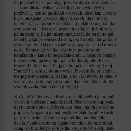
Pa je prišel 9.11., pa mi ga je kap ruknila. Kar padel je
.... sem klicala rešilca, so rekli, da ne vedo, če bo
preživel ... tam so ga slikali – so rekli, da ni kap... rak je
bil, v možgane je šel, iz pljuč. So rekli, da ni nič za
naredit, da sva prepozno prišla ... gledali so me, kot da
sem zverina ... kako, da nisem opazila, da je bolj suh,
pa da manj je. Pa jim nisem upala rečt, da pa ni mogel
debel bit, saj pa sva si od ust trgala. So rekli, da ga naj v
dom dam. Sem šla na socialno, pa papirje sem si domov
nesla. Same neke velike besede in potem so mi
naračunali – kako bi pa plačala dom ... njegovo penzijo
bi vzeli celo, pa še mojo, pa ne bi dovolj bilo. Pa še
komaj 67 jih je imel. Pa ja ne bo med starčki gnil moj
Franci? Pa sem ga domov vzela. Ko sem šla po arcnije,
me je pri srcu stisnilo. Račun je bil 150 evrov. Je rekel v
lekarni, da so to napitki za moč, da ne bo tako suh. Pa
sem jih vzela. Samo eden je Franci.
Ko je prišel domov, je ležal v postelji, veliko je bruhal,
včasih je božjastne napade imel. Plenice sem kupovala
kot bi otroka imela. Zdravnik je rekel, da mi jih več ne
pripada. Ampak, a ga naj pustim v blatu ležat? Včasih
ga je res treslo. Takrat sem ga mirila, mu obkladke
delala, napitke sem mu dajala previdno, da ni zbruhal.
Dragi so bili. Jaz pa sem jedla, kar je bilo v akciji: kaki