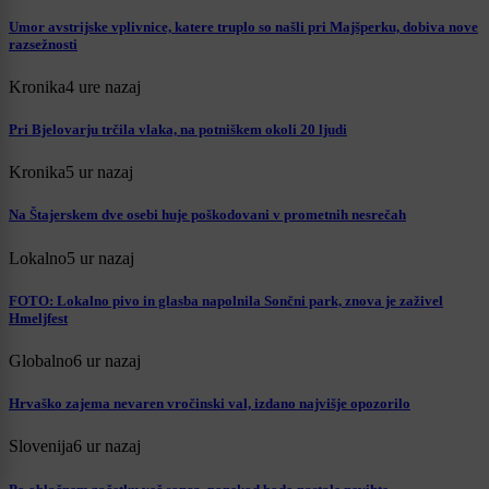
Umor avstrijske vplivnice, katere truplo so našli pri Majšperku, dobiva nove
razsežnosti
Kronika
4 ure nazaj
Pri Bjelovarju trčila vlaka, na potniškem okoli 20 ljudi
Kronika
5 ur nazaj
Na Štajerskem dve osebi huje poškodovani v prometnih nesrečah
Lokalno
5 ur nazaj
FOTO: Lokalno pivo in glasba napolnila Sončni park, znova je zaživel
Hmeljfest
Globalno
6 ur nazaj
Hrvaško zajema nevaren vročinski val, izdano najvišje opozorilo
Slovenija
6 ur nazaj