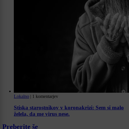
Lokalno
|
1 komentarjev
Stiska starostnikov v koronakrizi: Sem si malo
želela, da me virus nese.
Preberite še