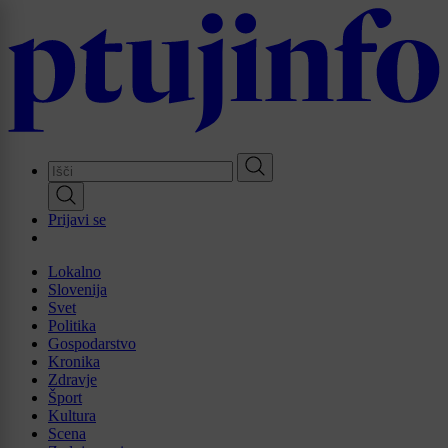
Skip
to
main
content
Prijavi se
Lokalno
Slovenija
Svet
Politika
Gospodarstvo
Kronika
Zdravje
Šport
Kultura
Scena