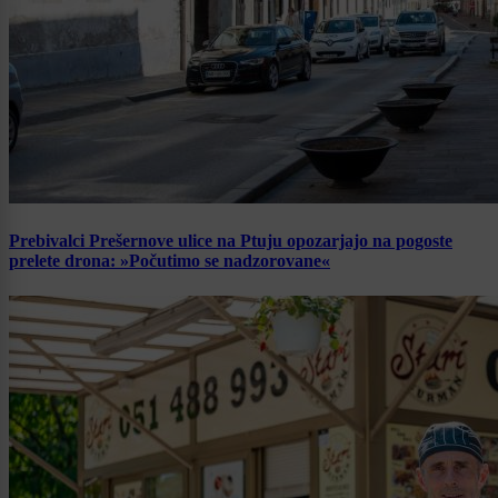
Prebivalci Prešernove ulice na Ptuju opozarjajo na pogoste
prelete drona: »Počutimo se nadzorovane«