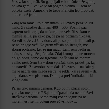
že siv, ko so prišli. So ga peljali v bolnišnico, že zjutraj
pa »na gare«. Veliko je bil pogreb, veliko .... sem na
obroke vzela. Ampak je le treba Franciju lep grob dat,
dober mož je bil.
Zdaj sem sama. Po njem imam 600 evrov penzije. Ni
malo. Za stroške dam tam 400 – 500. Pozimi pač
zaprem radiatorje, da ne kurijo preveč. Bi se kam v
manjše selila, pa kako pa, če pa ne poznam nikogar.
Sosedi so že vsi šli v dom, ali pa so pomrli. Tamladi pa
se ne brigajo več. Ko grem včasih po štengah, me
skoraj pogazijo, ker se jim mudi. Lani sem padla na
ledu, sem si gleženj fentala. Zdaj krumpam, ne morem
dolgo hodit, samo do trgovine, pa še tam ne morem
veliko nest. Sem šla v dom vprašat, kako prideš tja, kaj
da narediš. Za avtobus sem dala 10 evrov ... na šalterju
me je nadrla ena mlada sestra, je rekla, kaj se grem – da
to je danes vse pismeno. Da bi pa prej študirala, da bi
vlogo dala ...
Pa saj tako nimam denarja. Kdo bo mi plačal sploh
gare, ko me pobere? Saj bi prišparala, da ne bi državi
stroškov naredila. Samo manj kot en jogurt pa ne
morem jest, se mi potem preveč »smoti« ...