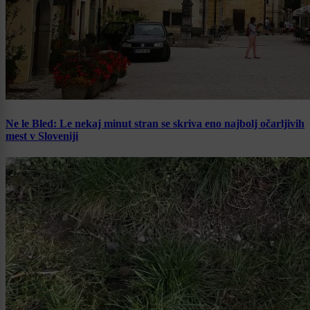
Ne le Bled: Le nekaj minut stran se skriva eno najbolj očarljivih
mest v Sloveniji