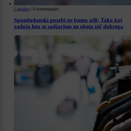
Lokalno
|
0 komentarjev
Spomladanski pozebi ne bomo ušli: Tako kot
zadnja leta se sadjarjem ne obeta nič dobrega