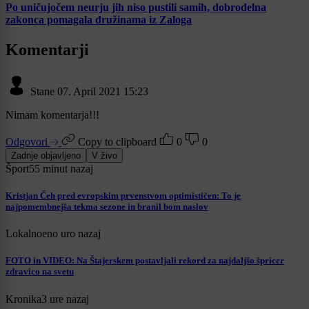
Po uničujočem neurju jih niso pustili samih, dobrodelna
zakonca pomagala družinama iz Zaloga
Komentarji
Stane
07. April 2021 15:23
Nimam komentarja!!!
Odgovori
Copy to clipboard
0
0
Zadnje objavljeno
V živo
Šport
55 minut nazaj
Kristjan Čeh pred evropskim prvenstvom optimističen: To je
najpomembnejša tekma sezone in branil bom naslov
Lokalno
eno uro nazaj
FOTO in VIDEO: Na Štajerskem postavljali rekord za najdaljšo špricer
zdravico na svetu
Kronika
3 ure nazaj