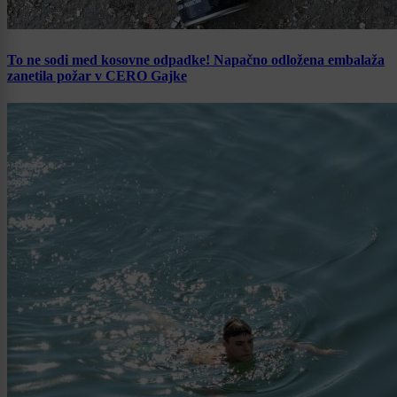
To ne sodi med kosovne odpadke! Napačno odložena embalaža
zanetila požar v CERO Gajke