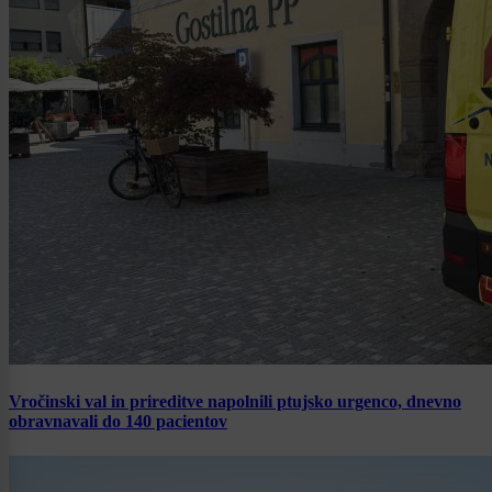
Vročinski val in prireditve napolnili ptujsko urgenco, dnevno
obravnavali do 140 pacientov