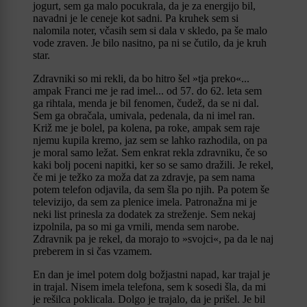
jogurt, sem ga malo pocukrala, da je za energijo bil,
navadni je le ceneje kot sadni. Pa kruhek sem si
nalomila noter, včasih sem si dala v skledo, pa še malo
vode zraven. Je bilo nasitno, pa ni se čutilo, da je kruh
star.
Zdravniki so mi rekli, da bo hitro šel »tja preko«...
ampak Franci me je rad imel... od 57. do 62. leta sem
ga rihtala, menda je bil fenomen, čudež, da se ni dal.
Sem ga obračala, umivala, pedenala, da ni imel ran.
Križ me je bolel, pa kolena, pa roke, ampak sem raje
njemu kupila kremo, jaz sem se lahko razhodila, on pa
je moral samo ležat. Sem enkrat rekla zdravniku, če so
kaki bolj poceni napitki, ker so se samo dražili. Je rekel,
če mi je težko za moža dat za zdravje, pa sem nama
potem telefon odjavila, da sem šla po njih. Pa potem še
televizijo, da sem za plenice imela. Patronažna mi je
neki list prinesla za dodatek za streženje. Sem nekaj
izpolnila, pa so mi ga vrnili, menda sem narobe.
Zdravnik pa je rekel, da morajo to »svojci«, pa da le naj
preberem in si čas vzamem.
En dan je imel potem dolg božjastni napad, kar trajal je
in trajal. Nisem imela telefona, sem k sosedi šla, da mi
je rešilca poklicala. Dolgo je trajalo, da je prišel. Je bil