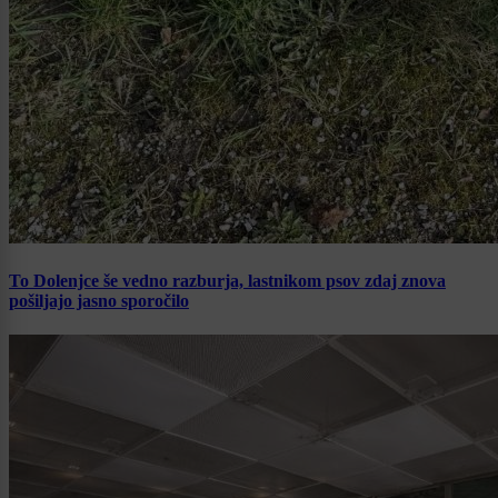
To Dolenjce še vedno razburja, lastnikom psov zdaj znova
pošiljajo jasno sporočilo