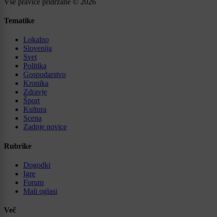
Vse pravice pridržane © 2026
Tematike
Lokalno
Slovenija
Svet
Politika
Gospodarstvo
Kronika
Zdravje
Šport
Kultura
Scena
Zadnje novice
Rubrike
Dogodki
Igre
Forum
Mali oglasi
Več