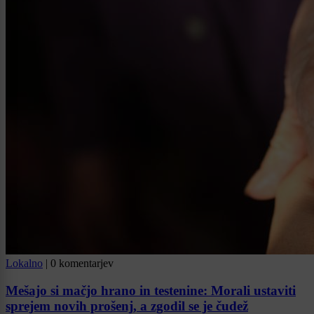
Lokalno
|
0 komentarjev
Mešajo si mačjo hrano in testenine: Morali ustaviti
sprejem novih prošenj, a zgodil se je čudež