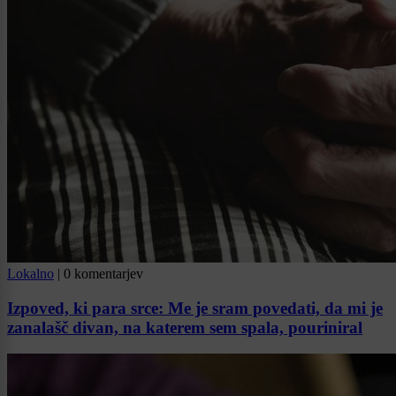
Lokalno
|
0 komentarjev
Izpoved, ki para srce: Me je sram povedati, da mi je
zanalašč divan, na katerem sem spala, pouriniral