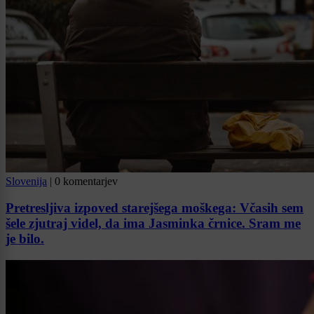
Slovenija
|
0 komentarjev
Pretresljiva izpoved starejšega moškega: Včasih sem
šele zjutraj videl, da ima Jasminka črnice. Sram me
je bilo.