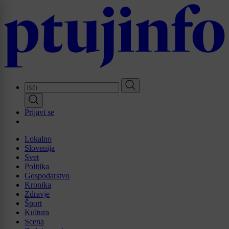
Skip
to
main
content
Prijavi se
Lokalno
Slovenija
Svet
Politika
Gospodarstvo
Kronika
Zdravje
Šport
Kultura
Scena