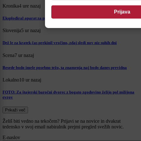
Kronika
4 ure nazaj
Eksplodiral aparat za praženje kave, zagorel tudi dimnik
Slovenija
5 ur nazaj
Dež le za kratek čas prekinil vročino, zdaj sledi nov niz suhih dni
Scena
7 ur nazaj
Besede bodo imele posebno težo, ta znamenja naj bodo danes previdna
Lokalno
10 ur nazaj
FOTO: Za štajerski baročni dvorec z bogato zgodovino želijo pol milijona
evrov
Prikaži več
Želiš biti vedno na tekočem? Prijavi se na novice in dvakrat
tedensko v svoj email nabiralnik prejmi pregled svežih novic.
E-naslov