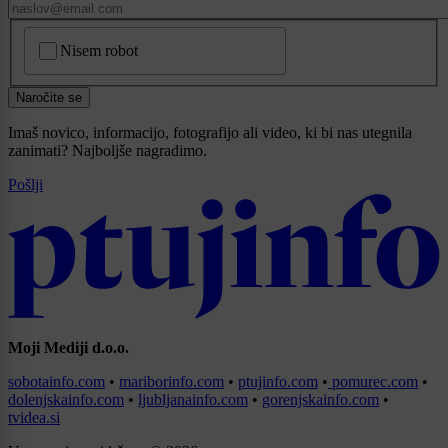
CAPTCHA
Nisem robot
Naročite se
Imaš novico, informacijo, fotografijo ali video, ki bi nas utegnila
zanimati? Najboljše nagradimo.
Pošlji
Moji Mediji d.o.o.
sobotainfo.com
•
mariborinfo.com
•
ptujinfo.com
•
pomurec.com
•
dolenjskainfo.com
•
ljubljanainfo.com
•
gorenjskainfo.com
•
tvidea.si