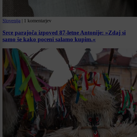
Slovenija
|
1 komentarjev
Srce parajoča izpoved 87-letne Antonije: »Zdaj si
samo še kako poceni salamo kupim.«