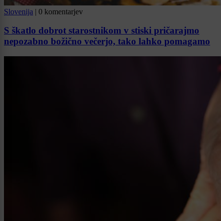
Slovenija
|
0 komentarjev
S škatlo dobrot starostnikom v stiski pričarajmo
nepozabno božično večerjo, tako lahko pomagamo