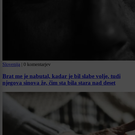
Slovenija
|
0 komentarjev
Brat me je nabutal, kadar je bil slabe volje, tudi
njegova sinova že, čim sta bila stara nad deset