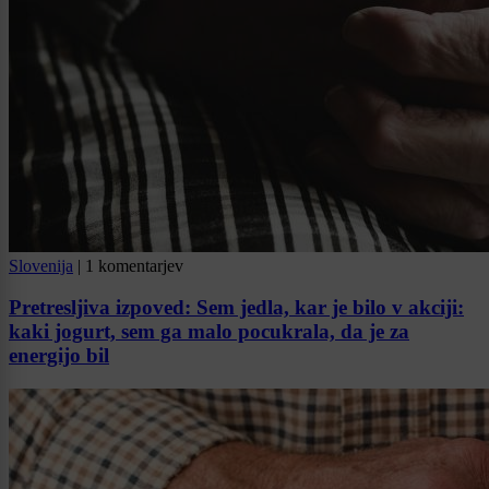
Slovenija
|
1 komentarjev
Pretresljiva izpoved: Sem jedla, kar je bilo v akciji:
kaki jogurt, sem ga malo pocukrala, da je za
energijo bil