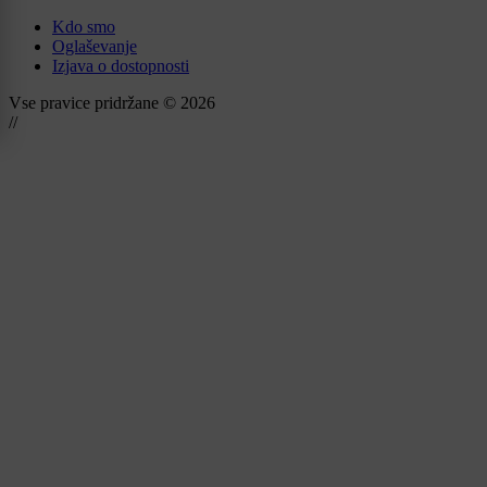
Kdo smo
Oglaševanje
Izjava o dostopnosti
Vse pravice pridržane © 2026
//