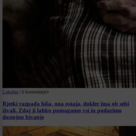
Lokalno
|
0 komentarjev
Rjetki razpada hiša, ona ostaja, dokler ima ob sebi
živali. Zdaj ji lahko pomagamo vsi in podarimo
dostojno bivanje