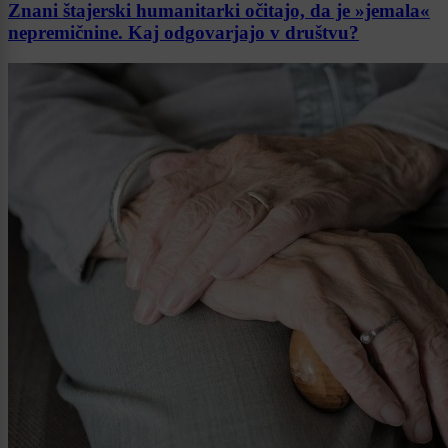
Znani štajerski humanitarki očitajo, da je »jemala«
nepremičnine. Kaj odgovarjajo v društvu?