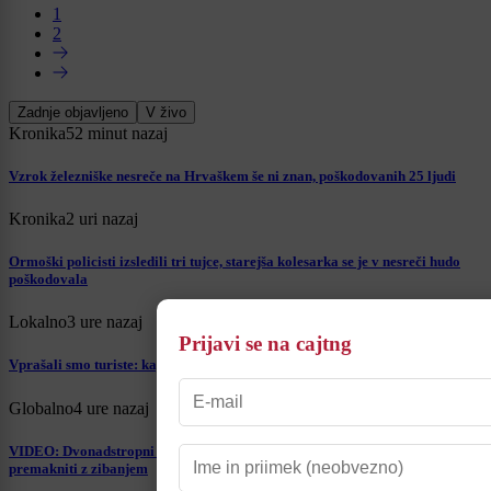
1
2
Zadnje objavljeno
V živo
Kronika
52 minut nazaj
Vzrok železniške nesreče na Hrvaškem še ni znan, poškodovanih 25 ljudi
Kronika
2 uri nazaj
Ormoški policisti izsledili tri tujce, starejša kolesarka se je v nesreči hudo
poškodovala
Lokalno
3 ure nazaj
Prijavi se na cajtng
Vprašali smo turiste: kaj jih je pripeljalo v najstarejše slovensko mesto?
Globalno
4 ure nazaj
VIDEO: Dvonadstropni avtobus obtičal na trajektu, potniki ga skušali
premakniti z zibanjem