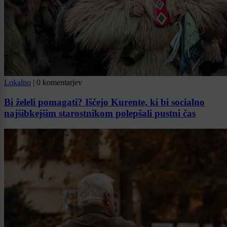
Lokalno
|
0 komentarjev
Bi želeli pomagati? Iščejo Kurente, ki bi socialno
najšibkejšim starostnikom polepšali pustni čas