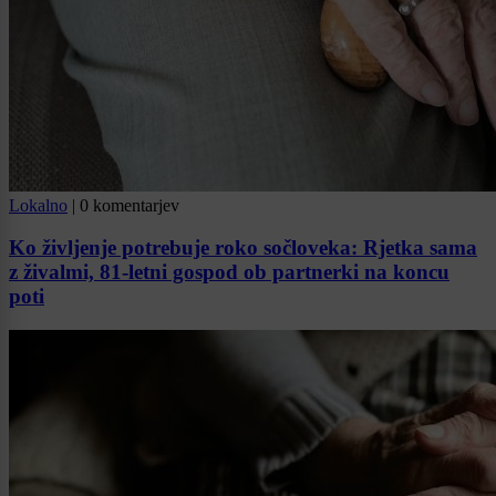
Lokalno
|
0 komentarjev
Ko življenje potrebuje roko sočloveka: Rjetka sama
z živalmi, 81-letni gospod ob partnerki na koncu
poti