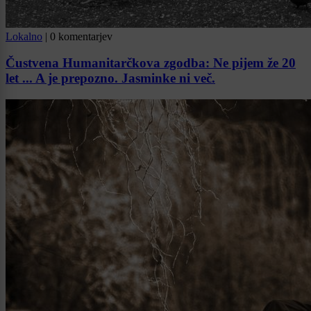
Lokalno
|
0 komentarjev
Čustvena Humanitarčkova zgodba: Ne pijem že 20
let ... A je prepozno. Jasminke ni več.