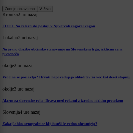
Zadnje objavljeno
V živo
Kronika
2 uri nazaj
FOTO: Na železniški postaji v Njivercah zagorel vagon
Lokalno
2 uri nazaj
Na javno dražbo občinsko stanovanje na Slovenskem trgu, izklicna cena
preseneča
okolje
2 uri nazaj
Vročina se poslavlja? Hrvati napovedujejo ohladitev za več kot deset stopinj
okolje
3 ure nazaj
Alarm za slovenske reke: Drava med rekami z izredno nizkim pretokom
Slovenija
4 ure nazaj
Zakaj lahko avtopralnice kljub suši še vedno obratujejo?