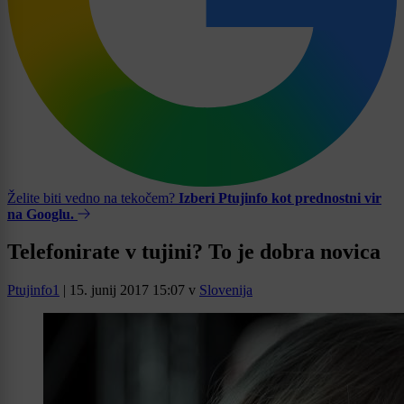
Želite biti vedno na tekočem?
Izberi Ptujinfo kot prednostni vir
na Googlu.
Telefonirate v tujini? To je dobra novica
Ptujinfo1
|
15. junij 2017 15:07
v
Slovenija