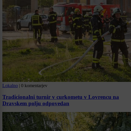
Lokalno
|
0 komentarjev
Tradicionalni turnir v curkometu v Lovrencu na
Dravskem polju odpovedan