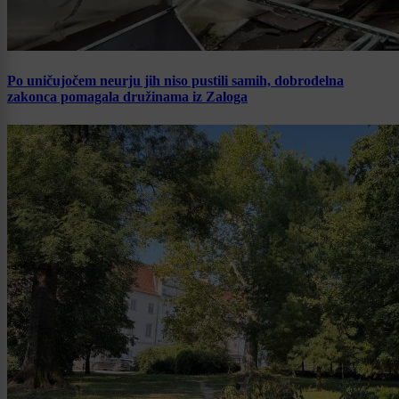
Po uničujočem neurju jih niso pustili samih, dobrodelna
zakonca pomagala družinama iz Zaloga