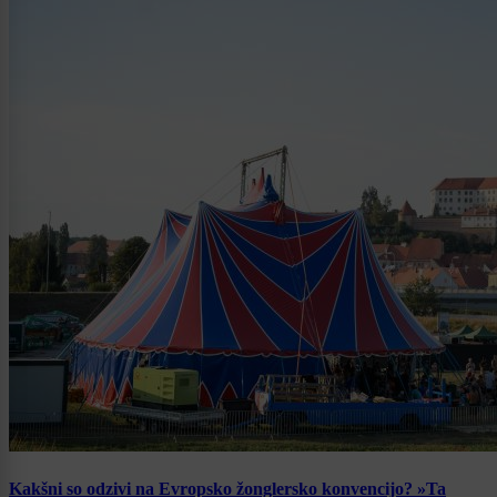
Kakšni so odzivi na Evropsko žonglersko konvencijo? »Ta