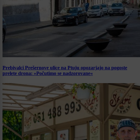
Prebivalci Prešernove ulice na Ptuju opozarjajo na pogoste
prelete drona: »Počutimo se nadzorovane«