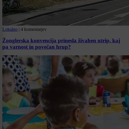
Lokalno
|
4 komentarjev
Žonglerska konvencija prinesla živahen utrip, kaj
pa varnost in povečan hrup?