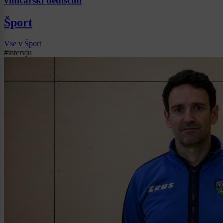
viničarski dediščini
Šport
Vse v Šport
#intervju