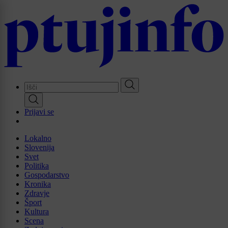
Skip
to
main
content
Prijavi se
Lokalno
Slovenija
Svet
Politika
Gospodarstvo
Kronika
Zdravje
Šport
Kultura
Scena