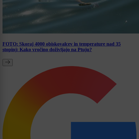
FOTO: Skoraj 4000 obiskovalcev in temperature nad 35
stopinj: Kako vročino doživljajo na Ptuju?