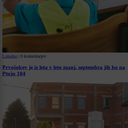
Lokalno
|
0 komentarjev
Prvošolcev je iz leta v leto manj, septembra jih bo na
Ptuju 184