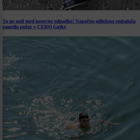
To ne sodi med kosovne odpadke! Napačno odložena embalaža
zanetila požar v CERO Gajke