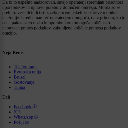
Da bi to uspešno nadzorovali, smejo operaterji spremljati prisotnost
uporabnikov in njihovo porabo v domačem omrežju. Morda so se
prehitro veselili tudi tisti z zelo poceni paketi za storitve mobilne
telefonije. Uredba namreč operaterjem omogoča, da v primeru, ko je
cena paketa zelo nizka in uporabnikom omogoča količinsko
neomejen prenos podatkov, zakupljene količine prenosa podatkov
omejijo.
Neja Rems
Telefoniranje
Evropska unija
Bruselj
Gostovanje
Tujina
Deli
Facebook
X
WhatsApp
Pošlji