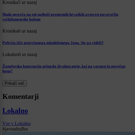
Kronika
5 ur nazaj
Huda nesreča na eni najbolj prometnih hrvaških avtocest povzročila
večkilometrske kolone
Kronika
6 ur nazaj
Policija išče pogrešanega mladoletnega Jona. Ste ga videli?
Lokalno
6 ur nazaj
Žonglerska konvencija prinesla živahen utrip, kaj pa varnost in povečan
hrup?
Prikaži več
Komentarji
Lokalno
Vse v Lokalno
#javnadražba