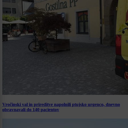
Vročinski val in prireditve napolnili ptujsko urgenco, dnevno
obravnavali do 140 pacientov