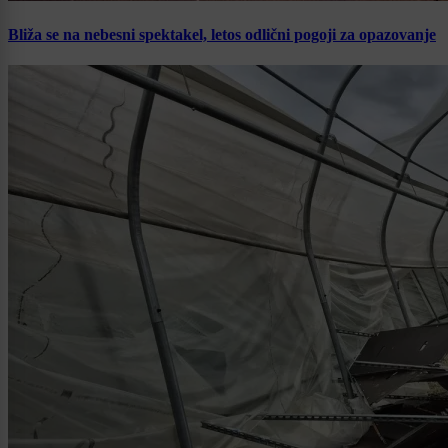
Bliža se na nebesni spektakel, letos odlični pogoji za opazovanje