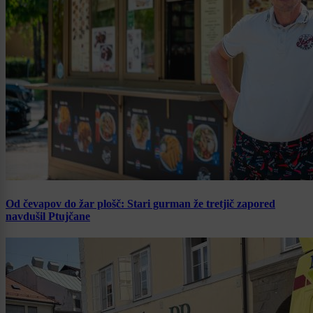
Od čevapov do žar plošč: Stari gurman že tretjič zapored
navdušil Ptujčane