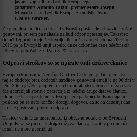
javnost zapisali predsednik Evropskega
parlamenta
Antonio Tajani
, premier
Malte Joseph
Muscat
ter predsednik Evropske komisije
Jean-
Claude Juncker
.
Že pred desetimi leti so oblasti v Bruslju poskusile odpraviti stroške
gostovanj, pri tem pa naletele na hud odpor operaterjev. Takrat so
določili zgornjo mejo še dovoljenih stroškov, med letoma 2007 in
2016 pa je Evropski uniji uspelo, da se dokončne cene telefonskih
klicev za potrošnike znižajo za 92 odstotkov.
Odpravi stroškov so se upirale tudi države članice
Evropski komisar iz Nemčije Günther Oettinger je lani predlagal,
naj se obdobje brez dodatnih stroškov gostovanj omeji le na 90 dni v
letu. S tem je želel preprečiti, da bi uporabniki v domači državi ves
čas uporabljali storitve operaterja iz kakšne druge države članice.
Odpor je bilo opaziti tudi v Evropskem parlamentu. Komisija in
poslanci pa so nato končno dosegli dogovor, da se na današnji dan
stroške gostovanj povsem odpravi.
To sicer velja le za uporabnike, ki občasno potujejo po Evropski
Uniji. Kdor se preseli v drugo državo članico, storitev po domačih
cenah ne more uporabljati.