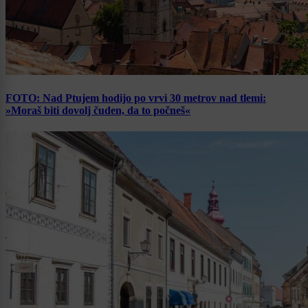
FOTO: Nad Ptujem hodijo po vrvi 30 metrov nad tlemi:
»Moraš biti dovolj čuden, da to počneš«