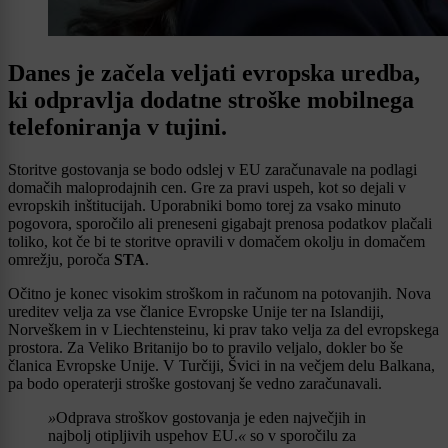
Danes je začela veljati evropska uredba,
ki odpravlja dodatne stroške mobilnega
telefoniranja v tujini.
Storitve gostovanja se bodo odslej v EU zaračunavale na podlagi
domačih maloprodajnih cen. Gre za pravi uspeh, kot so dejali v
evropskih inštitucijah. Uporabniki bomo torej za vsako minuto
pogovora, sporočilo ali preneseni gigabajt prenosa podatkov plačali
toliko, kot če bi te storitve opravili v domačem okolju in domačem
omrežju, poroča
STA
.
Očitno je konec visokim stroškom in računom na potovanjih. Nova
ureditev velja za vse članice Evropske Unije ter na Islandiji,
Norveškem in v Liechtensteinu, ki prav tako velja za del evropskega
prostora. Za Veliko Britanijo bo to pravilo veljalo, dokler bo še
članica Evropske Unije. V Turčiji, Švici in na večjem delu Balkana,
pa bodo operaterji stroške gostovanj še vedno zaračunavali.
»
Odprava stroškov gostovanja je eden največjih in
najbolj otipljivih uspehov EU.
«
so v sporočilu za