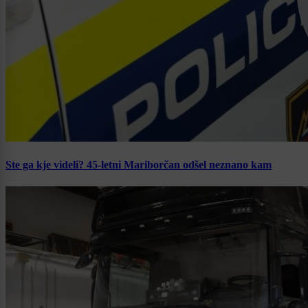
Ste ga kje videli? 45-letni Mariborčan odšel neznano kam