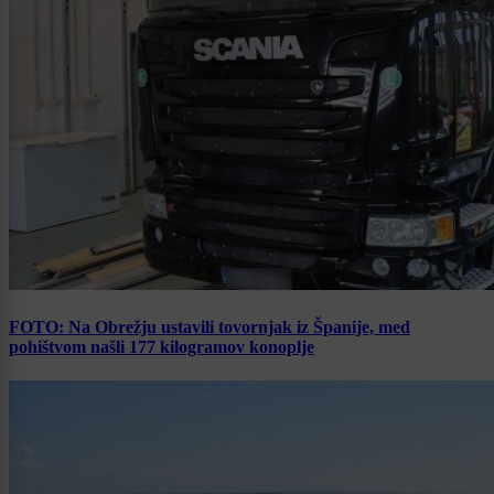
FOTO: Na Obrežju ustavili tovornjak iz Španije, med
pohištvom našli 177 kilogramov konoplje