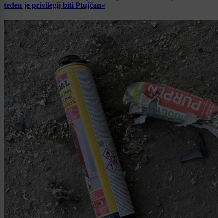
teden je privilegij biti Ptujčan«