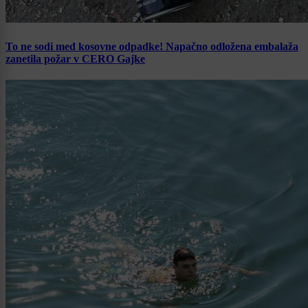
To ne sodi med kosovne odpadke! Napačno odložena embalaža
zanetila požar v CERO Gajke