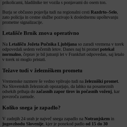
prikolicami, hladilnike ter vozila s ponjavami do osem ton.
Burja se občasno pojavlja tudi na regionalni cesti
Razdrto–Selo
,
zato policija in cestne službe pozivajo k doslednemu upoštevanju
prometne signalizacije.
Letališče Brnik znova operativno
Na
Letališču Jožeta Pučnika Ljubljana
so zaradi vremena v torek
odpovedali sedem večernih letov. Danes naj bi promet
potekal
normalno
, čeprav je bil jutranji let v Frankfurt odpovedan, saj letalo
v torek ni moglo pristati.
Težave tudi v železniškem prometu
Vremenske razmere še vedno vplivajo tudi na
železniški promet
.
Na Slovenskih železnicah opozarjajo, da lahko na posameznih
odsekih prihaja do
začasnih zapor tirov in počasnih voženj
, kar
povzroča zamude.
Koliko snega je zapadlo?
V zadnjih 24 urah je največ snega zapadlo na
Notranjskem
in
jugovzhodu Slovenije
, kjer je ponekod padlo
od 15 do 30