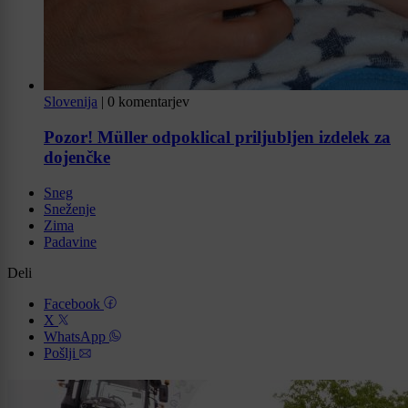
Slovenija
|
0 komentarjev
Pozor! Müller odpoklical priljubljen izdelek za
dojenčke
Sneg
Sneženje
Zima
Padavine
Deli
Facebook
X
WhatsApp
Pošlji