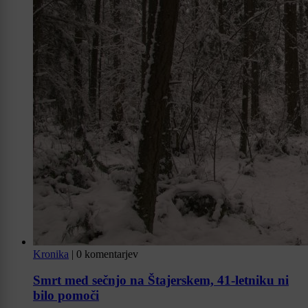
Kronika
|
0 komentarjev
Smrt med sečnjo na Štajerskem, 41-letniku ni
bilo pomoči