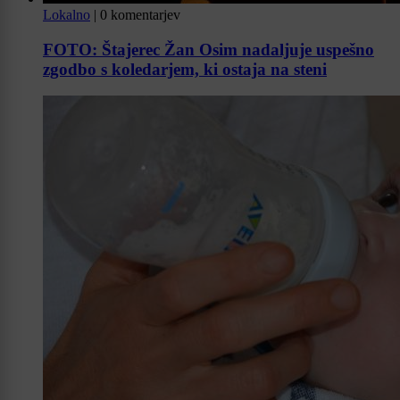
Lokalno
|
0 komentarjev
FOTO: Štajerec Žan Osim nadaljuje uspešno
zgodbo s koledarjem, ki ostaja na steni