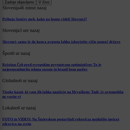
Zadnje objavljeno
V živo
Slovenija
46 minut nazaj
Prihaja Sončev mrk, kako ga bomo videli Slovenci?
Slovenija
3 ure nazaj
Slovenci, samo še do konca avgusta lahko izkoristite višjo pomoč države
Šport
6 ur nazaj
Kristjan Čeh pred evropskim prvenstvom optimističen: To je
najpomembnejša tekma sezone in branil bom naslov
Globalno
6 ur nazaj
Visoke kazni, ki vam jih lahko napišejo na Hrvaškem: Tudi, če avtomobila
ne vozite vi
Lokalno
6 ur nazaj
FOTO in VIDEO: Na Štajerskem postavljali rekord za najdaljšo špricer
zdravico na svetu