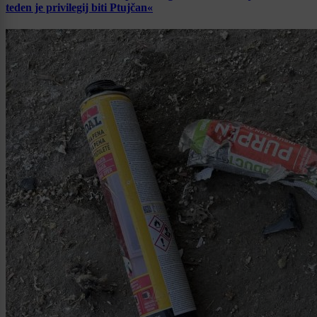
teden je privilegij biti Ptujčan«