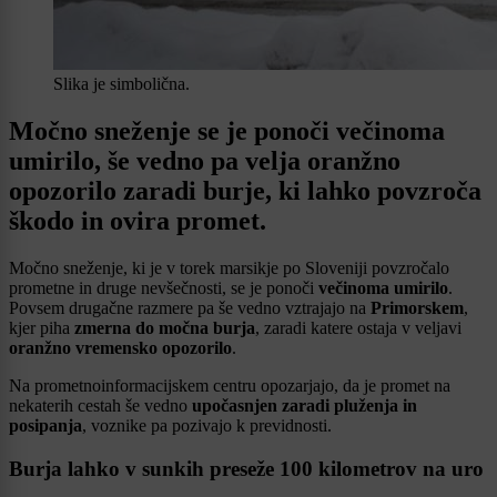
Slika je simbolična.
Močno sneženje se je ponoči večinoma
umirilo, še vedno pa velja oranžno
opozorilo zaradi burje, ki lahko povzroča
škodo in ovira promet.
Močno sneženje, ki je v torek marsikje po Sloveniji povzročalo
prometne in druge nevšečnosti, se je ponoči
večinoma umirilo
.
Povsem drugačne razmere pa še vedno vztrajajo na
Primorskem
,
kjer piha
zmerna do močna burja
, zaradi katere ostaja v veljavi
oranžno vremensko opozorilo
.
Na prometnoinformacijskem centru opozarjajo, da je promet na
nekaterih cestah še vedno
upočasnjen zaradi pluženja in
posipanja
, voznike pa pozivajo k previdnosti.
Burja lahko v sunkih preseže 100 kilometrov na uro