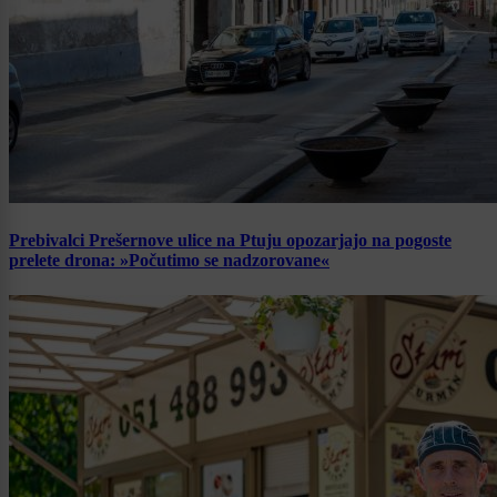
Prebivalci Prešernove ulice na Ptuju opozarjajo na pogoste
prelete drona: »Počutimo se nadzorovane«