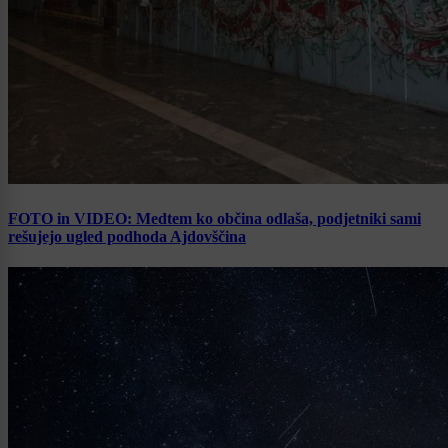
FOTO in VIDEO: Medtem ko občina odlaša, podjetniki sami
rešujejo ugled podhoda Ajdovščina