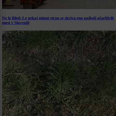
Ne le Bled: Le nekaj minut stran se skriva eno najbolj očarljivih
mest v Sloveniji