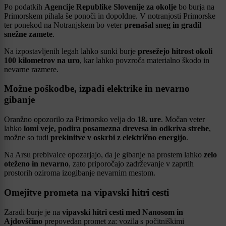
Po podatkih
Agencije Republike Slovenije za okolje
bo burja na
Primorskem pihala še ponoči in dopoldne. V notranjosti Primorske
ter ponekod na Notranjskem bo veter
prenašal sneg in gradil
snežne zamete
.
Na izpostavljenih legah lahko sunki burje
presežejo hitrost okoli
100 kilometrov na uro
, kar lahko povzroča materialno škodo in
nevarne razmere.
Možne poškodbe, izpadi elektrike in nevarno
gibanje
Oranžno opozorilo za Primorsko velja do
18. ure
. Močan veter
lahko
lomi veje, podira posamezna drevesa in odkriva strehe
,
možne so tudi
prekinitve v oskrbi z električno energijo
.
Na Arsu prebivalce opozarjajo, da je gibanje na prostem lahko
zelo
oteženo in nevarno
, zato priporočajo zadrževanje v zaprtih
prostorih oziroma izogibanje nevarnim mestom.
Omejitve prometa na vipavski hitri cesti
Zaradi burje je na
vipavski hitri cesti med Nanosom in
Ajdovščino
prepovedan promet za: vozila s počitniškimi