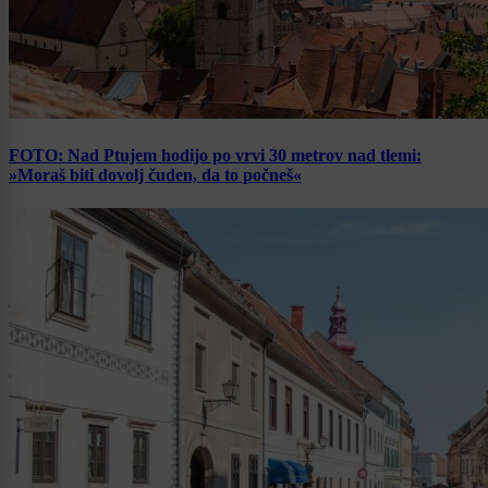
FOTO: Nad Ptujem hodijo po vrvi 30 metrov nad tlemi:
»Moraš biti dovolj čuden, da to počneš«