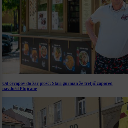
Od čevapov do žar plošč: Stari gurman že tretjič zapored
navdušil Ptujčane