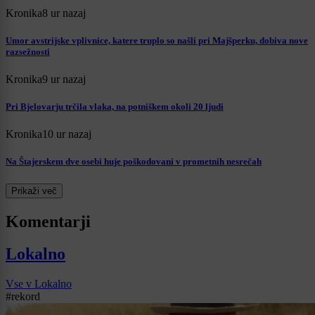
Kronika
8 ur nazaj
Umor avstrijske vplivnice, katere truplo so našli pri Majšperku, dobiva nove
razsežnosti
Kronika
9 ur nazaj
Pri Bjelovarju trčila vlaka, na potniškem okoli 20 ljudi
Kronika
10 ur nazaj
Na Štajerskem dve osebi huje poškodovani v prometnih nesrečah
Prikaži več
Komentarji
Lokalno
Vse v Lokalno
#rekord