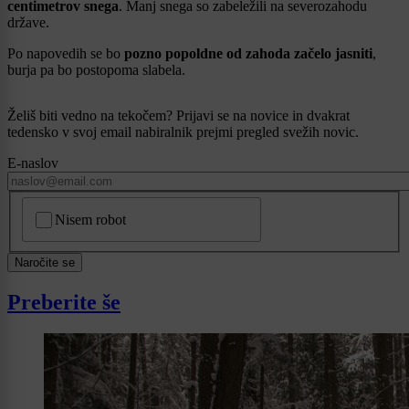
centimetrov snega
. Manj snega so zabeležili na severozahodu
države.
Po napovedih se bo
pozno popoldne od zahoda začelo jasniti
,
burja pa bo postopoma slabela.
Želiš biti vedno na tekočem? Prijavi se na novice in dvakrat
tedensko v svoj email nabiralnik prejmi pregled svežih novic.
E-naslov
CAPTCHA
Nisem robot
Naročite se
Preberite še