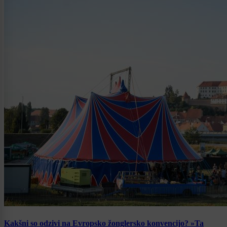
Kakšni so odzivi na Evropsko žonglersko konvencijo? »Ta