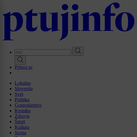
Skip
to
main
content
Prijavi se
Lokalno
Slovenija
Svet
Politika
Gospodarstvo
Kronika
Zdravje
Šport
Kultura
Scena