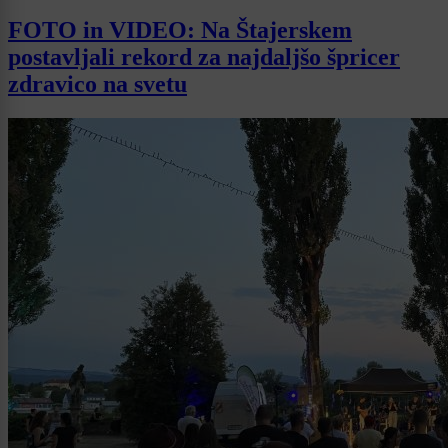
FOTO in VIDEO: Na Štajerskem
postavljali rekord za najdaljšo špricer
zdravico na svetu