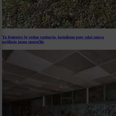
To Dolenjce še vedno razburja, lastnikom psov zdaj znova
pošiljajo jasno sporočilo