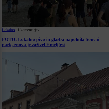
Lokalno
|
1 komentarjev
FOTO: Lokalno pivo in glasba napolnila Sončni
park, znova je zaživel Hmeljfest