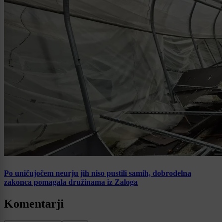
Po uničujočem neurju jih niso pustili samih, dobrodelna
zakonca pomagala družinama iz Zaloga
Komentarji