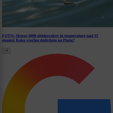
FOTO: Skoraj 4000 obiskovalcev in temperature nad 35
stopinj: Kako vročino doživljajo na Ptuju?