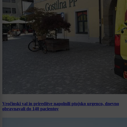
Vročinski val in prireditve napolnili ptujsko urgenco, dnevno
obravnavali do 140 pacientov