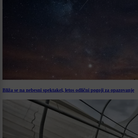
Bliža se na nebesni spektakel, letos odlični pogoji za opazovanje