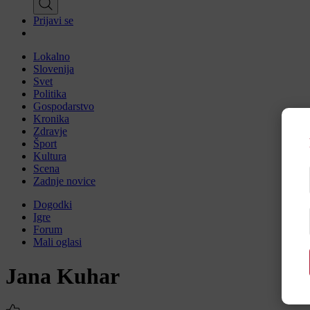
Prijavi se
Lokalno
Slovenija
Svet
Politika
Gospodarstvo
Kronika
Zdravje
Šport
Kultura
Scena
Zadnje novice
Dogodki
Igre
Forum
Mali oglasi
Jana Kuhar