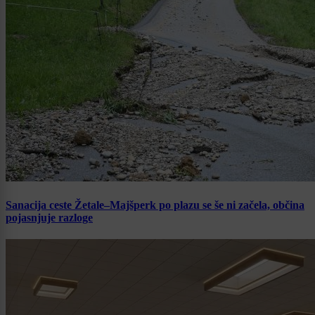
Sanacija ceste Žetale–Majšperk po plazu se še ni začela, občina
pojasnjuje razloge