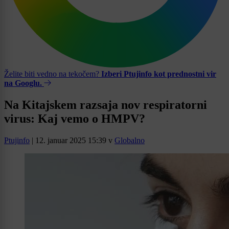
Želite biti vedno na tekočem?
Izberi Ptujinfo kot prednostni vir
na Googlu.
Na Kitajskem razsaja nov respiratorni
virus: Kaj vemo o HMPV?
Ptujinfo
|
12. januar 2025 15:39
v
Globalno