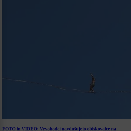
FOTO in VIDEO: Vrvohodci navdušujejo obiskovalce na