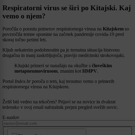
Respiratorni virus se širi po Kitajski. Kaj
vemo o njem?
Poročila o porastu primerov respiratornega virusa na
Kitajskem
so
povzročila temne spomine na začetek pandemije covida-19 pred
skoraj točno petimi leti.
Kljub nekaterim podobnostim pa je trenutna situacija bistveno
drugačna in manj zaskrbljujoča, pravijo medicinski strokovnjaki.
Kitajski primeri se nanašajo na okužbe s
človeškim
metapneumovirusom
, znanim kot
HMPV
.
Portal
Index.hr
poroča o tem, kaj trenutno vemo o primerih
respiratornega virusa na Kitajskem.
Želiš biti vedno na tekočem? Prijavi se na novice in dvakrat
tedensko v svoj email nabiralnik prejmi pregled svežih novic.
E-naslov
CAPTCHA