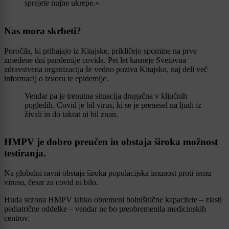
sprejete nujne ukrepe.«
Nas mora skrbeti?
Poročila, ki prihajajo iz Kitajske, prikličejo spomine na prve
zmedene dni pandemije covida. Pet let kasneje Svetovna
zdravstvena organizacija še vedno poziva Kitajsko, naj deli več
informacij o izvoru te epidemije.
Vendar pa je trenutna situacija drugačna v ključnih
pogledih. Covid je bil virus, ki se je prenesel na ljudi iz
živali in do takrat ni bil znan.
HMPV je dobro preučen in obstaja široka možnost
testiranja.
Na globalni ravni obstaja široka populacijska imunost proti temu
virusu, česar za covid ni bilo.
Huda sezona HMPV lahko obremeni bolnišnične kapacitete – zlasti
pediatrične oddelke – vendar ne bo preobremenila medicinskih
centrov.