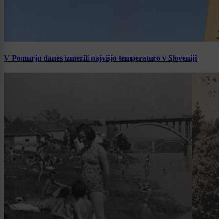
V Pomurju danes izmerili najvišjo temperaturo v Sloveniji