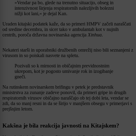
»Vendar pa bo, glede na trenutno situacijo, obseg in
intenzivnost širjenja respiratornih nalezljivih bolezni
nižji kot lani,« je dejal Kan.
Uraden kitajski podatek kaže, da so primeri HMPV začeli naraščati
od sredine decembra, in sicer tako v ambulantah kot v nujnih
centrih, poroča državna novinarska agencija
Xinhua
.
Nekateri starši in uporabniki družbenih omrežij niso bili seznanjeni z
virusom in so poiskali nasvete na spletu.
Pozivali so k mirnosti in običajnim previdnostnim
ukrepom, kot je pogosto umivanje rok in izogibanje
gneči.
Na rutinskem novinarskem brifingu v petek je predstavnik
ministrstva za zunanje zadeve ponovil, da primeri gripe in drugih
respiratornih virusov običajno naraščajo ob tej dobi leta, vendar se
zdi, da so manj resni in da se širijo v manjšem obsegu v primerjavi s
prejšnjim letom.
Kakšna je bila reakcija javnosti na Kitajskem?