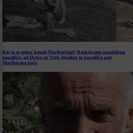
Kje so se nekoč kopali Mariborčani? Razkrivamo pozabljena
kopališča, od Drave do Treh ribnikov in kopališča pod
Mariborsko kočo