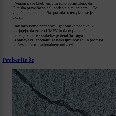
»Vendar pa je kljub temu izredno pomembno, da
Kitajska pravočasno deli podatke o tej epidemiji. To
vključuje epidemiološke podatke o tem, kdo se je
okužil.
Prav tako bomo potrebovali genomske podatke, ki
potrjujejo, da gre za HMPV in da ni pomembnih
mutacij, ki bi nas skrbeli,« je dejal
Sanjaya
Senanayake
, specialist za nalezljive bolezni in profesor
na Avstralskem nacionalnem univerzi.
Preberite še