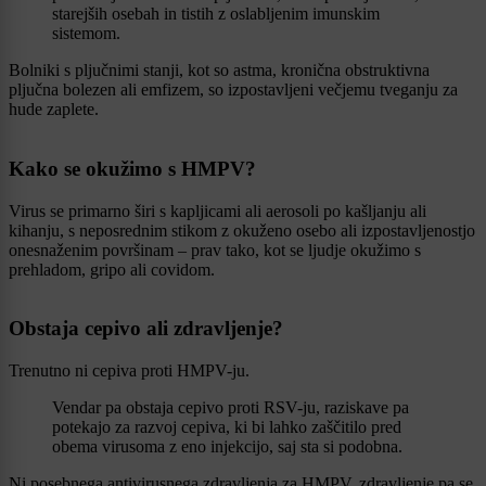
starejših osebah in tistih z oslabljenim imunskim
sistemom.
Bolniki s pljučnimi stanji, kot so astma, kronična obstruktivna
pljučna bolezen ali emfizem, so izpostavljeni večjemu tveganju za
hude zaplete.
Kako se okužimo s HMPV?
Virus se primarno širi s kapljicami ali aerosoli po kašljanju ali
kihanju, s neposrednim stikom z okuženo osebo ali izpostavljenostjo
onesnaženim površinam – prav tako, kot se ljudje okužimo s
prehladom, gripo ali covidom.
Obstaja cepivo ali zdravljenje?
Trenutno ni cepiva proti HMPV-ju.
Vendar pa obstaja cepivo proti RSV-ju, raziskave pa
potekajo za razvoj cepiva, ki bi lahko zaščitilo pred
obema virusoma z eno injekcijo, saj sta si podobna.
Ni posebnega antivirusnega zdravljenja za HMPV, zdravljenje pa se