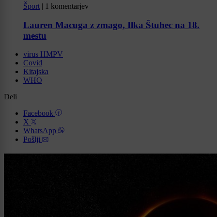
Šport
|
1 komentarjev
Lauren Macuga z zmago, Ilka Štuhec na 18.
mestu
virus HMPV
Covid
Kitajska
WHO
Deli
Facebook
X
WhatsApp
Pošlji