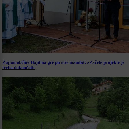
Župan občine Hajdina gre po nov mandat: »Začete projekte je
treba dokončati«