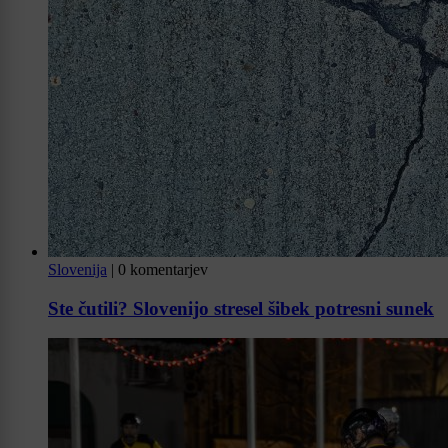
Slovenija
|
0 komentarjev
Ste čutili? Slovenijo stresel šibek potresni sunek