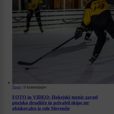
Šport
|
0 komentarjev
FOTO in VIDEO: Hokejski turnir zavzel
ptujsko drsališče in privabil ekipe ter
obiskovalce iz cele Slovenije