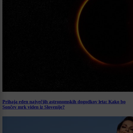
Prihaja eden največjih astronomskih dogodkov leta: Kako bo
Sončev mrk viden iz Slovenije?