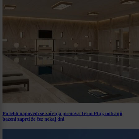
Po letih napovedi se začenja prenova Term Ptuj, notranji
bazeni zaprti že čez nekaj dni