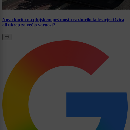
Novo korito na ptujskem peš mostu razburilo kolesarje: Ovira
ali ukrep za večjo varnost?