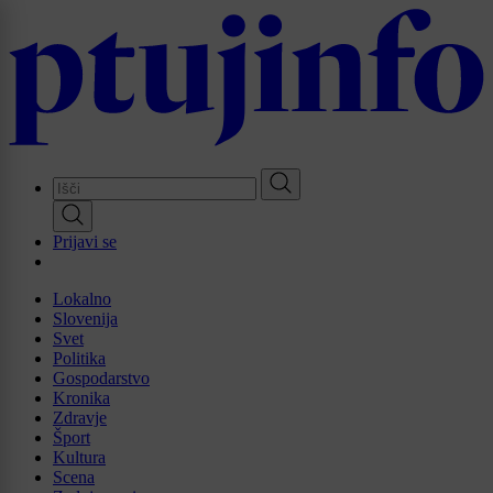
Skip
to
main
content
Prijavi se
Lokalno
Slovenija
Svet
Politika
Gospodarstvo
Kronika
Zdravje
Šport
Kultura
Scena