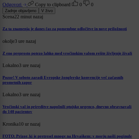
Odgovori
Copy to clipboard
0
0
Zadnje objavljeno
V živo
Scena
22 minut nazaj
Za ta znamenja je danes čas za pomembne odločitve in nove priložnosti
okolje
3 ure nazaj
Z eno preprosto potezo lahko med vročinskim valom rešite življenje živali
Lokalno
3 ure nazaj
Pozor! V soboto zaradi Evropske žonglerske konvencije več začasnih
prometnih zapor
Lokalno
3 ure nazaj
Vročinski val in prireditve napolnili ptujsko urgenco, dnevno obravnavali
do 140 pacientov
Kronika
10 ur nazaj
FOTO: Prizor, ki je pretresel mnoge na Hrvaškem: v morju našli poginule