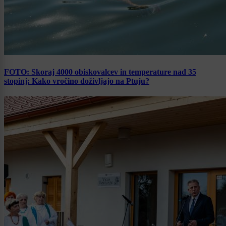
FOTO: Skoraj 4000 obiskovalcev in temperature nad 35
stopinj: Kako vročino doživljajo na Ptuju?