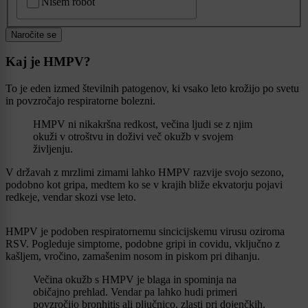
Nisem robot
Naročite se
Kaj je HMPV?
To je eden izmed številnih patogenov, ki vsako leto krožijo po svetu
in povzročajo respiratorne bolezni.
HMPV ni nikakršna redkost, večina ljudi se z njim
okuži v otroštvu in doživi več okužb v svojem
življenju.
V državah z mrzlimi zimami lahko HMPV razvije svojo sezono,
podobno kot gripa, medtem ko se v krajih bliže ekvatorju pojavi
redkeje, vendar skozi vse leto.
HMPV je podoben respiratornemu sincicijskemu virusu oziroma
RSV. Pogleduje simptome, podobne gripi in covidu, vključno z
kašljem, vročino, zamašenim nosom in piskom pri dihanju.
Večina okužb s HMPV je blaga in spominja na
običajno prehlad. Vendar pa lahko hudi primeri
povzročijo bronhitis ali pljučnico, zlasti pri dojenčkih,