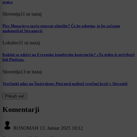
srnice
Slovenija
11 ur nazaj
Pirc Musarjeva tarča ustavne obtožbe? Če bo odsotna, jo bo začasno
nadomeščal Stevanović
Lokalno
11 ur nazaj
Kakšni so odzivi na Evropsko žonglersko konvencijo? »Ta teden je privilegij
biti Ptujčan«
Slovenija
13 ur nazaj
Vročinski udar na Štajerskem: Ptuj med najbolj vročimi kraji v Sloveniji
Prikaži več
Komentarji
ROSOMAH
13. Januar 2025 10:12