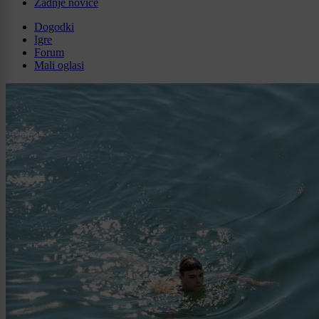
Zadnje novice
Dogodki
Igre
Forum
Mali oglasi