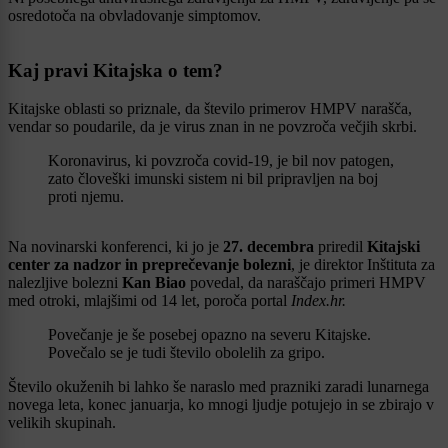
osredotoča na obvladovanje simptomov.
Kaj pravi Kitajska o tem?
Kitajske oblasti so priznale, da število primerov HMPV narašča,
vendar so poudarile, da je virus znan in ne povzroča večjih skrbi.
Koronavirus, ki povzroča covid-19, je bil nov patogen,
zato človeški imunski sistem ni bil pripravljen na boj
proti njemu.
Na novinarski konferenci, ki jo je
27. decembra
priredil
Kitajski
center za nadzor in preprečevanje bolezni
, je direktor Inštituta za
nalezljive bolezni
Kan Biao
povedal, da naraščajo primeri HMPV
med otroki, mlajšimi od 14 let, poroča portal
Index.hr.
Povečanje je še posebej opazno na severu Kitajske.
Povečalo se je tudi število obolelih za gripo.
Število okuženih bi lahko še naraslo med prazniki zaradi lunarnega
novega leta, konec januarja, ko mnogi ljudje potujejo in se zbirajo v
velikih skupinah.