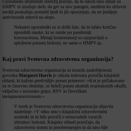
Uporabniki družbenih omrežij pravijo, da še nikoli niso slišali za
HMPV in izražajo skrb, da gre za nov patogen, medtem ko državni
mediji poskušajo pomiriti ljudi in jih opozarjajo, da ne jemljejo
antivirusnih zdravil na slepo.
Nekateri uporabniki so si delili šale, da bi lahko končno
uporabili maske, ki so ostale po pandemiji
koronavirusa. Mnogi komentatorji so razpravljali o
splošnem porastu bolezni, ne samo o HMPV-ju.
Kaj pravi Svetovna zdravstvena organizacija?
Svetovna zdravstvena organizacija ni izrazila zaskrbljenosti,
govorka
Margaret Harris
je citirala tedenska poročila kitajskih
oblasti, ki kažejo predvidljiv porast primerov: »Kot je pričakovano
za to časovno obdobje, se beleži porast akutnih respiratornih okužb,
vključno s sezonsko gripo, RSV in človeškim
metapneumovirusom.«
V torek je Svetovna zdravstvena organizacija objavila
naslednje: »V stiku smo s kitajskimi zdravstvenimi
uradniki in ni bilo poročil o nenavadnih vzorcih
izbruhov bolezni. Kitajske oblasti poročajo, da
zdravstveni sistem ni preobremenjen in da niso bile