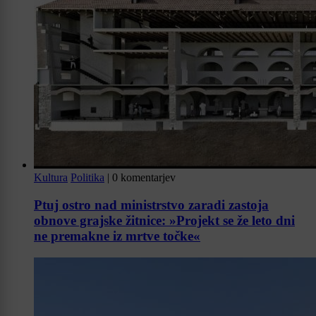
Kultura
Politika
|
0 komentarjev
Ptuj ostro nad ministrstvo zaradi zastoja
obnove grajske žitnice: »Projekt se že leto dni
ne premakne iz mrtve točke«