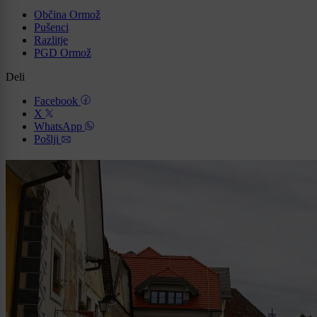
Občina Ormož
Pušenci
Razlitje
PGD Ormož
Deli
Facebook
X
WhatsApp
Pošlji