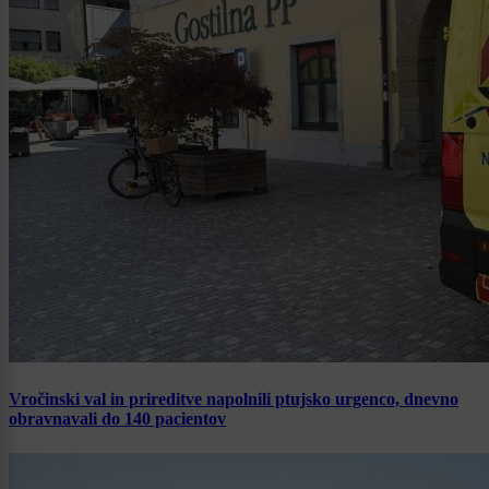
Vročinski val in prireditve napolnili ptujsko urgenco, dnevno
obravnavali do 140 pacientov