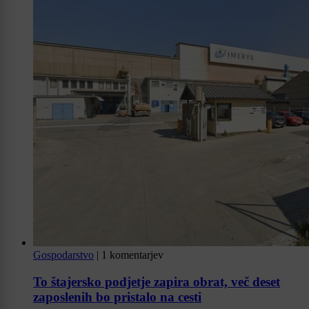
Gospodarstvo
|
1 komentarjev
To štajersko podjetje zapira obrat, več deset
zaposlenih bo pristalo na cesti