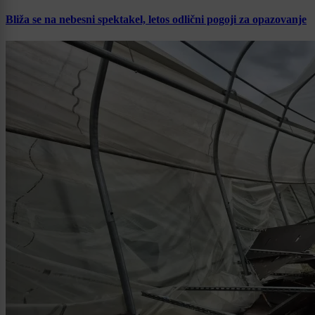
Bliža se na nebesni spektakel, letos odlični pogoji za opazovanje