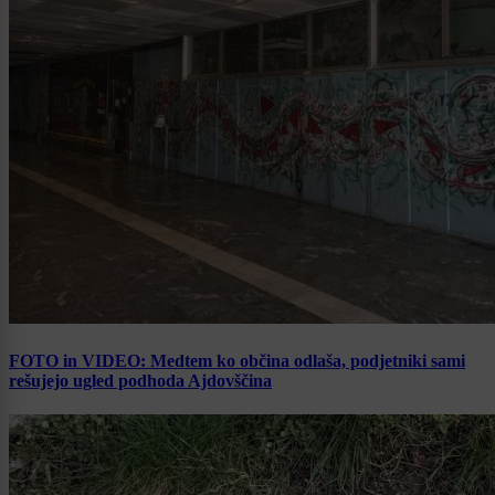
FOTO in VIDEO: Medtem ko občina odlaša, podjetniki sami
rešujejo ugled podhoda Ajdovščina