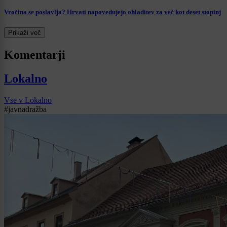
Vročina se poslavlja? Hrvati napovedujejo ohladitev za več kot deset stopinj
Prikaži več
Komentarji
Lokalno
Vse v Lokalno
#javnadražba