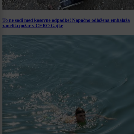
To ne sodi med kosovne odpadke! Napačno odložena embalaža
zanetila požar v CERO Gajke