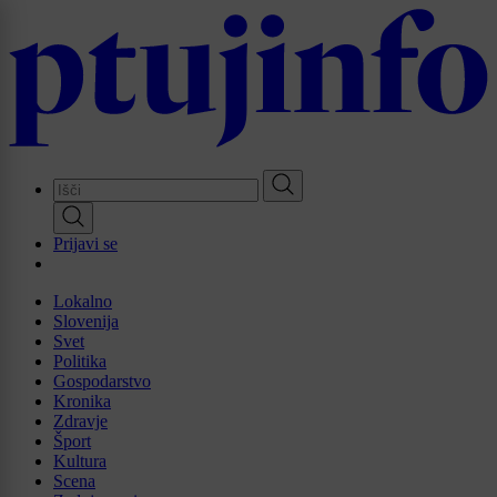
Skip
to
main
content
Prijavi se
Lokalno
Slovenija
Svet
Politika
Gospodarstvo
Kronika
Zdravje
Šport
Kultura
Scena