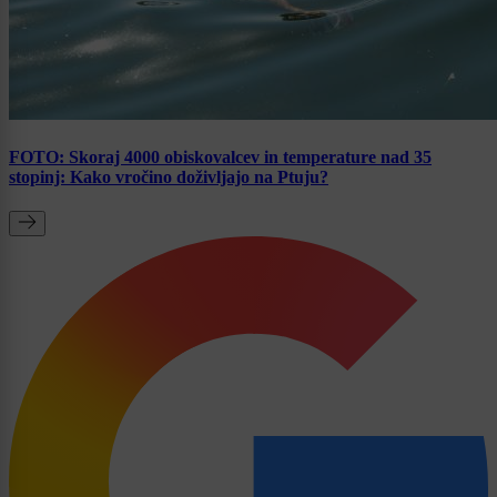
FOTO: Skoraj 4000 obiskovalcev in temperature nad 35
stopinj: Kako vročino doživljajo na Ptuju?