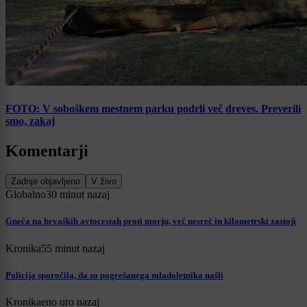
FOTO: V soboškem mestnem parku podrli več dreves. Preverili
smo, zakaj
Komentarji
Zadnje objavljeno
V živo
Globalno
30 minut nazaj
Gneča na hrvaških avtocestah proti morju, več nesreč in kilometrski zastoji
Kronika
55 minut nazaj
Policija sporočila, da so pogrešanega mladoletnika našli
Kronika
eno uro nazaj