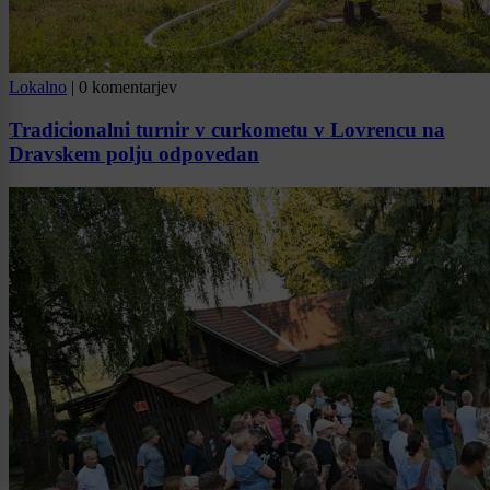
Lokalno
|
0 komentarjev
Tradicionalni turnir v curkometu v Lovrencu na
Dravskem polju odpovedan