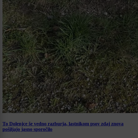
To Dolenjce še vedno razburja, lastnikom psov zdaj znova
pošiljajo jasno sporočilo