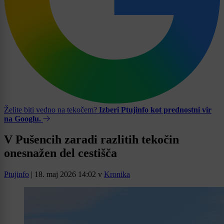
Želite biti vedno na tekočem?
Izberi Ptujinfo kot prednostni vir
na Googlu.
V Pušencih zaradi razlitih tekočin
onesnažen del cestišča
Ptujinfo
|
18. maj 2026 14:02
v
Kronika