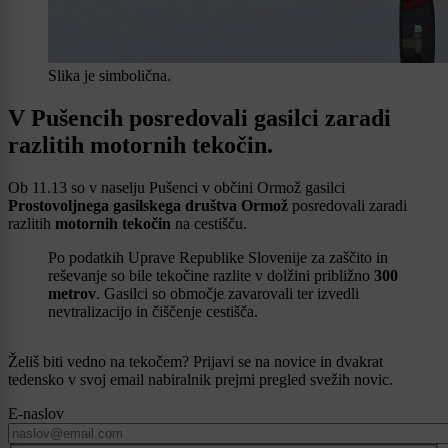
Slika je simbolična.
V Pušencih posredovali gasilci zaradi
razlitih motornih tekočin.
Ob 11.13 so v naselju Pušenci v občini Ormož gasilci
Prostovoljnega gasilskega društva Ormož
posredovali zaradi
razlitih
motornih tekočin
na cestišču.
Po podatkih Uprave Republike Slovenije za zaščito in
reševanje so bile tekočine razlite v dolžini približno
300
metrov
. Gasilci so območje zavarovali ter izvedli
nevtralizacijo in čiščenje cestišča.
Želiš biti vedno na tekočem? Prijavi se na novice in dvakrat
tedensko v svoj email nabiralnik prejmi pregled svežih novic.
E-naslov