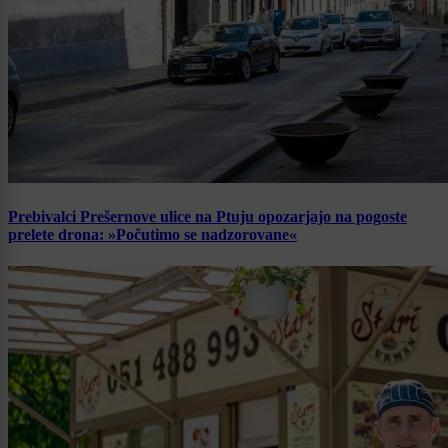
Prebivalci Prešernove ulice na Ptuju opozarjajo na pogoste
prelete drona: »Počutimo se nadzorovane«