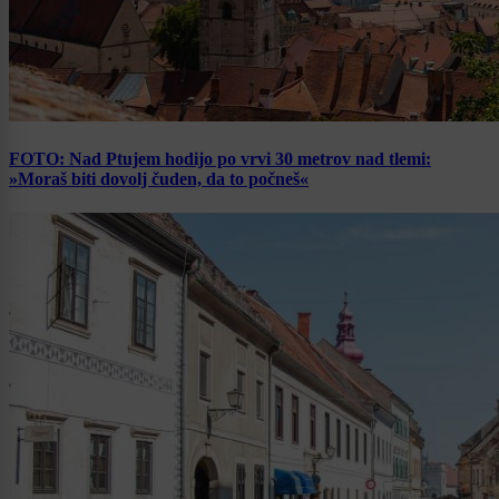
FOTO: Nad Ptujem hodijo po vrvi 30 metrov nad tlemi:
»Moraš biti dovolj čuden, da to počneš«