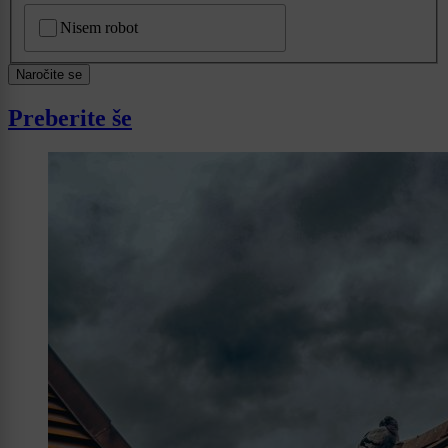
CAPTCHA
Nisem robot
Naročite se
Preberite še