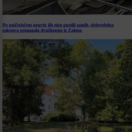
Po uničujočem neurju jih niso pustili samih, dobrodelna
zakonca pomagala družinama iz Zaloga