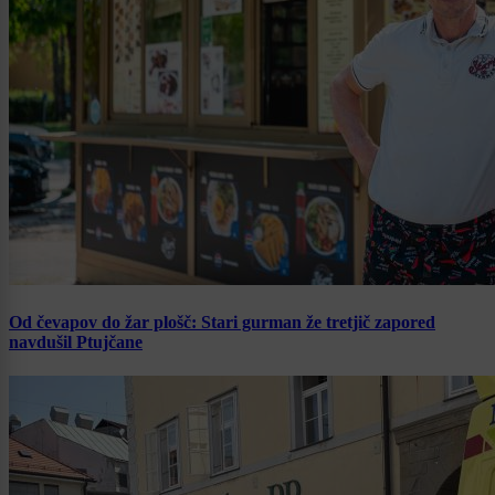
Od čevapov do žar plošč: Stari gurman že tretjič zapored
navdušil Ptujčane