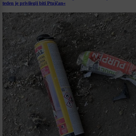
teden je privilegij biti Ptujčan«