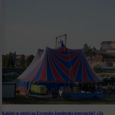
Kakšni so odzivi na Evropsko žonglersko konvencijo? »Ta