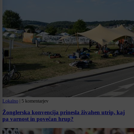
Lokalno
|
5 komentarjev
Žonglerska konvencija prinesla živahen utrip, kaj
pa varnost in povečan hrup?