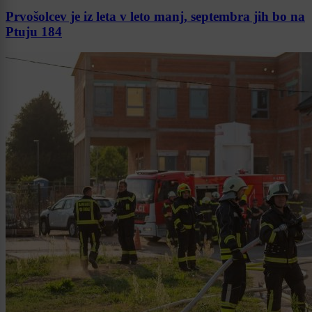
Prvošolcev je iz leta v leto manj, septembra jih bo na
Ptuju 184