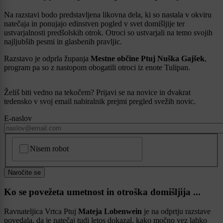
Na razstavi bodo predstavljena likovna dela, ki so nastala v okviru
natečaja in ponujajo edinstven pogled v svet domišljije ter
ustvarjalnosti predšolskih otrok. Otroci so ustvarjali na temo svojih
najljubših pesmi in glasbenih pravljic.
Razstavo je odprla županja
Mestne občine Ptuj Nuška Gajšek
,
program pa so z nastopom obogatili otroci iz enote Tulipan.
Želiš biti vedno na tekočem? Prijavi se na novice in dvakrat
tedensko v svoj email nabiralnik prejmi pregled svežih novic.
E-naslov
CAPTCHA
Nisem robot
Naročite se
Ko se povežeta umetnost in otroška domišljija ...
Ravnateljica Vrtca Ptuj
Mateja Lobenwein
je na odprtju razstave
povedala, da je natečaj tudi letos dokazal, kako močno vez lahko