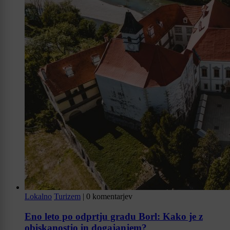
Lokalno
Turizem
|
0 komentarjev
Eno leto po odprtju gradu Borl: Kako je z
obiskanostjo in dogajanjem?