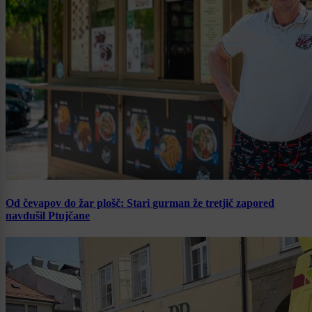
Od čevapov do žar plošč: Stari gurman že tretjič zapored
navdušil Ptujčane