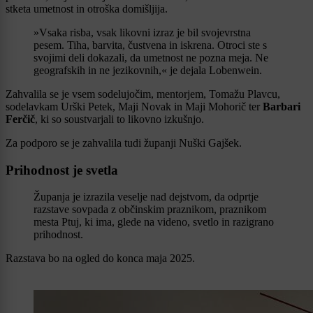
stketa umetnost in otroška domišljija.
»Vsaka risba, vsak likovni izraz je bil svojevrstna
pesem. Tiha, barvita, čustvena in iskrena. Otroci ste s
svojimi deli dokazali, da umetnost ne pozna meja. Ne
geografskih in ne jezikovnih,« je dejala Lobenwein.
Zahvalila se je vsem sodelujočim, mentorjem, Tomažu Plavcu,
sodelavkam Urški Petek, Maji Novak in Maji Mohorič ter
Barbari
Ferčič
, ki so soustvarjali to likovno izkušnjo.
Za podporo se je zahvalila tudi županji Nuški Gajšek.
Prihodnost je svetla
Županja je izrazila veselje nad dejstvom, da odprtje
razstave sovpada z občinskim praznikom, praznikom
mesta Ptuj, ki ima, glede na videno, svetlo in razigrano
prihodnost.
Razstava bo na ogled do konca maja 2025.