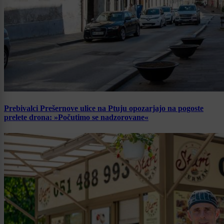
Prebivalci Prešernove ulice na Ptuju opozarjajo na pogoste
prelete drona: »Počutimo se nadzorovane«