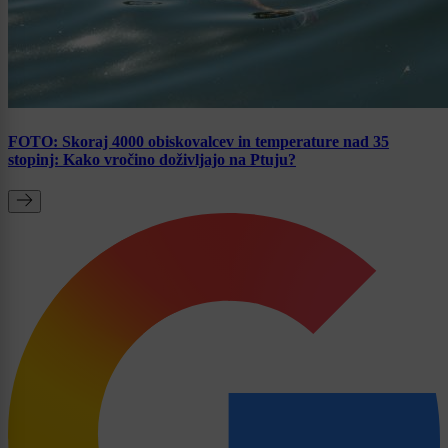
FOTO: Skoraj 4000 obiskovalcev in temperature nad 35
stopinj: Kako vročino doživljajo na Ptuju?