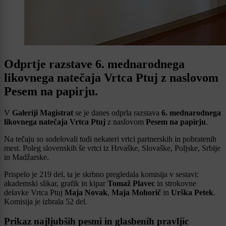
Odprtje razstave 6. mednarodnega
likovnega natečaja Vrtca Ptuj z naslovom
Pesem na papirju.
V
Galeriji Magistrat
se je danes odprla razstava
6. mednarodnega
likovnega natečaja Vrtca Ptuj
z naslovom
Pesem na papirju
.
Na tečaju so sodelovali tudi nekateri vrtci partnerskih in pobratenih
mest. Poleg slovenskih še vrtci iz Hrvaške, Slovaške, Poljske, Srbije
in Madžarske.
Prispelo je 219 del, ta je skrbno pregledala komisija v sestavi:
akademski slikar, grafik in kipar
Tomaž Plavec
in strokovne
delavke Vrtca Ptuj
Maja Novak
,
Maja Mohorič
in
Urška Petek
.
Komisija je izbrala 52 del.
Prikaz najljubših pesmi in glasbenih pravljic