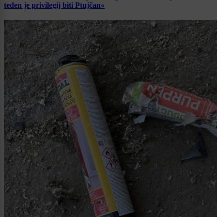
teden je privilegij biti Ptujčan«