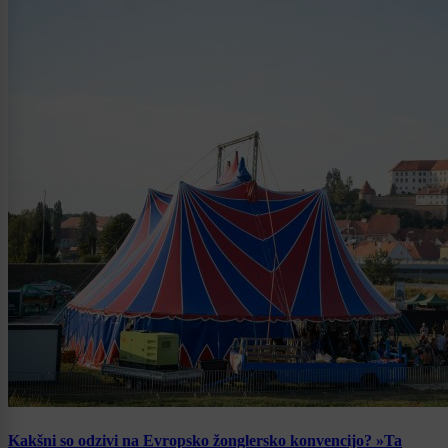
Kakšni so odzivi na Evropsko žonglersko konvencijo? »Ta