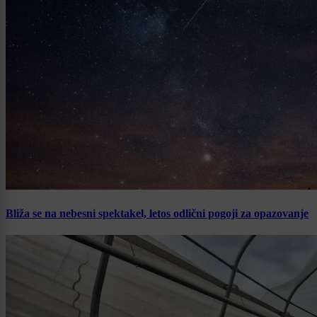
Bliža se na nebesni spektakel, letos odlični pogoji za opazovanje