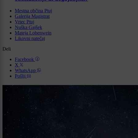
Mestna občina Ptuj
Galerija Magistrat
Vrtec Ptuj
Nuška Gajšek
Mateja Lobenwein
Likovni natečaj
Deli
Facebook
X
WhatsApp
Pošlji