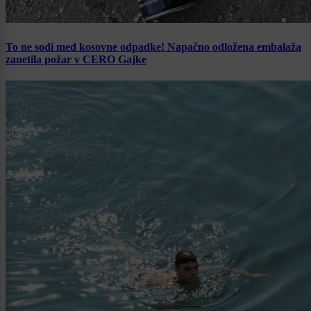
To ne sodi med kosovne odpadke! Napačno odložena embalaža
zanetila požar v CERO Gajke