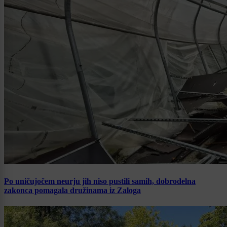
Po uničujočem neurju jih niso pustili samih, dobrodelna
zakonca pomagala družinama iz Zaloga