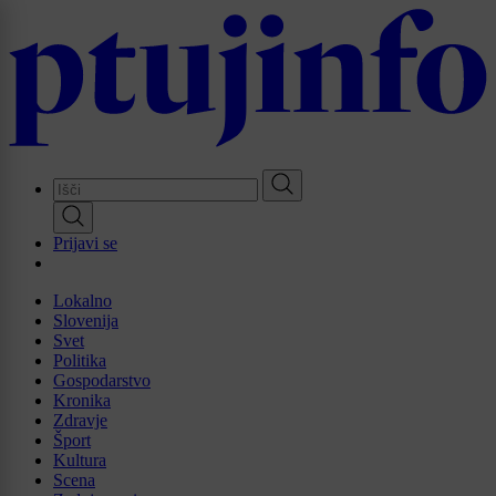
Skip
to
main
content
Prijavi se
Lokalno
Slovenija
Svet
Politika
Gospodarstvo
Kronika
Zdravje
Šport
Kultura
Scena