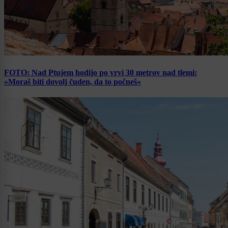
FOTO: Nad Ptujem hodijo po vrvi 30 metrov nad tlemi:
»Moraš biti dovolj čuden, da to počneš«