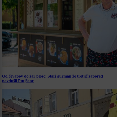
Od čevapov do žar plošč: Stari gurman že tretjič zapored
navdušil Ptujčane