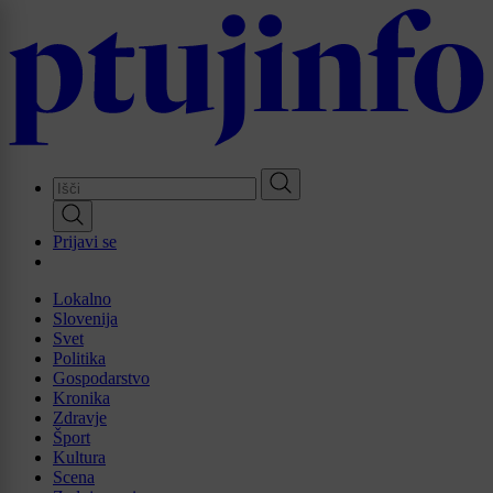
Skip
to
main
content
Prijavi se
Lokalno
Slovenija
Svet
Politika
Gospodarstvo
Kronika
Zdravje
Šport
Kultura
Scena