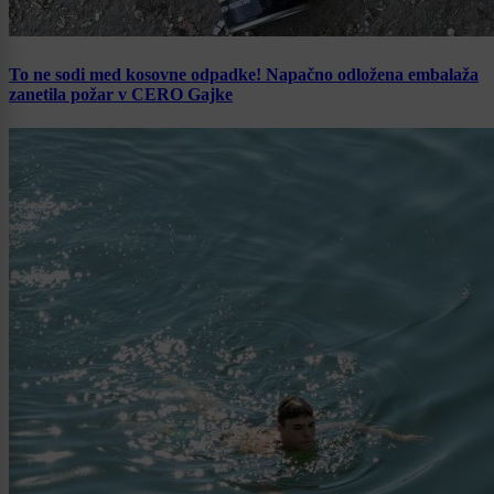
To ne sodi med kosovne odpadke! Napačno odložena embalaža
zanetila požar v CERO Gajke