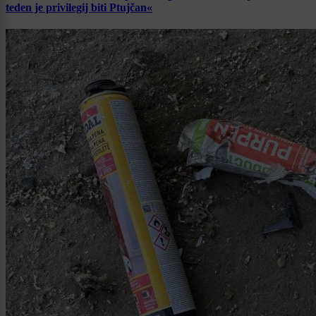
teden je privilegij biti Ptujčan«