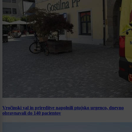
Vročinski val in prireditve napolnili ptujsko urgenco, dnevno
obravnavali do 140 pacientov