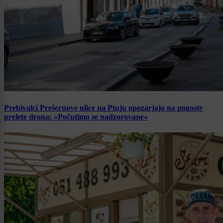
Prebivalci Prešernove ulice na Ptuju opozarjajo na pogoste
prelete drona: »Počutimo se nadzorovane«