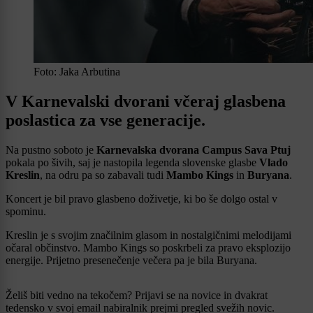
Foto: Jaka Arbutina
V Karnevalski dvorani včeraj glasbena
poslastica za vse generacije.
Na pustno soboto je
Karnevalska dvorana Campus Sava Ptuj
pokala po šivih, saj je nastopila legenda slovenske glasbe
Vlado
Kreslin
, na odru pa so zabavali tudi
Mambo Kings
in
Buryana
.
Koncert je bil pravo glasbeno doživetje, ki bo še dolgo ostal v
spominu.
Kreslin je s svojim značilnim glasom in nostalgičnimi melodijami
očaral občinstvo. Mambo Kings so poskrbeli za pravo eksplozijo
energije. Prijetno presenečenje večera pa je bila Buryana.
Želiš biti vedno na tekočem? Prijavi se na novice in dvakrat
tedensko v svoj email nabiralnik prejmi pregled svežih novic.