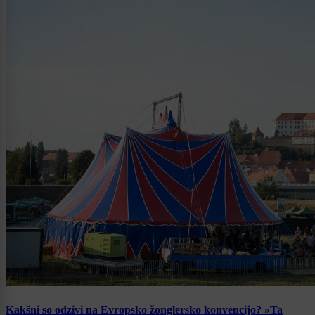
Kakšni so odzivi na Evropsko žonglersko konvencijo? »Ta