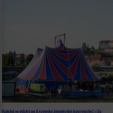
Kakšni so odzivi na Evropsko žonglersko konvencijo? »Ta