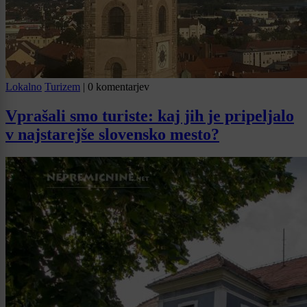
Lokalno
Turizem
|
0 komentarjev
Vprašali smo turiste: kaj jih je pripeljalo
v najstarejše slovensko mesto?