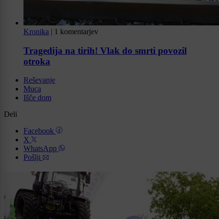
Kronika
|
1 komentarjev
Tragedija na tirih! Vlak do smrti povozil
otroka
Reševanje
Muca
Išče dom
Deli
Facebook
X
WhatsApp
Pošlji