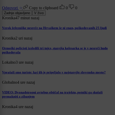
Odgovori
Copy to clipboard
0
0
Zadnje objavljeno
V živo
Kronika
47 minut nazaj
Vzrok železniške nesreče na Hrvaškem še ni znan, poškodovanih 25 ljudi
Kronika
2 uri nazaj
Ormoški policisti izsledili tri tujce, starejša kolesarka se je v nesreči hudo
poškodovala
Lokalno
3 ure nazaj
Vprašali smo turiste: kaj jih je pripeljalo v najstarejše slovensko mesto?
Globalno
4 ure nazaj
VIDEO: Dvonadstropni avtobus obtičal na trajektu, potniki ga skušali
premakniti z zibanjem
Kronika
4 ure nazaj