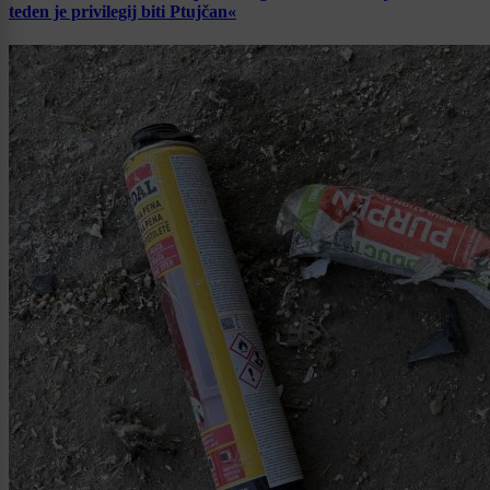
teden je privilegij biti Ptujčan«