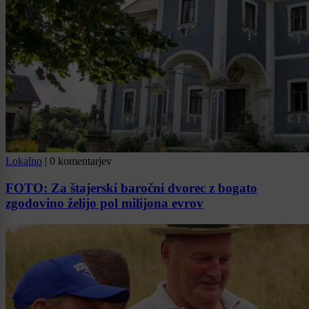
Lokalno
|
0 komentarjev
FOTO: Za štajerski baročni dvorec z bogato
zgodovino želijo pol milijona evrov