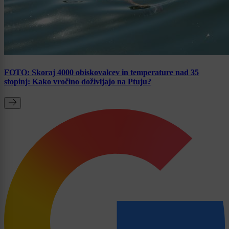
FOTO: Skoraj 4000 obiskovalcev in temperature nad 35
stopinj: Kako vročino doživljajo na Ptuju?