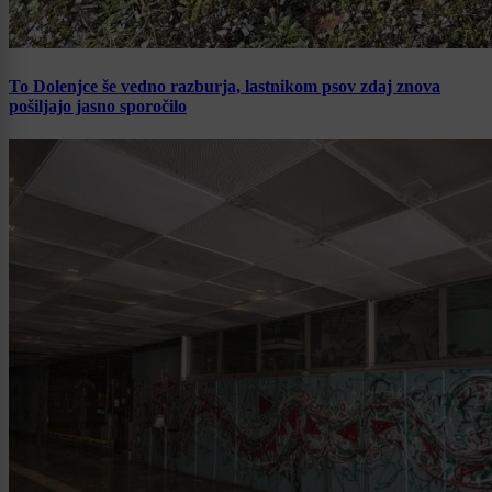
To Dolenjce še vedno razburja, lastnikom psov zdaj znova
pošiljajo jasno sporočilo