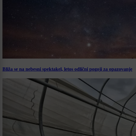
Bliža se na nebesni spektakel, letos odlični pogoji za opazovanje