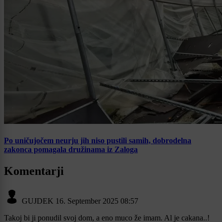
Po uničujočem neurju jih niso pustili samih, dobrodelna
zakonca pomagala družinama iz Zaloga
Komentarji
GUJDEK
16. September 2025 08:57
Takoj bi ji ponudil svoj dom, a eno muco že imam. Al je cakana..!