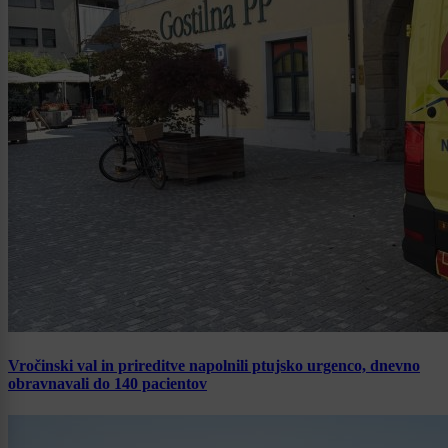
Vročinski val in prireditve napolnili ptujsko urgenco, dnevno
obravnavali do 140 pacientov