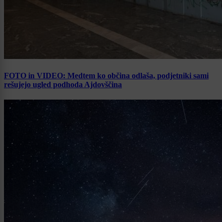
FOTO in VIDEO: Medtem ko občina odlaša, podjetniki sami
rešujejo ugled podhoda Ajdovščina