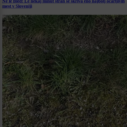
Ne le Bled: Le nekaj minut stran se skriva eno najbolj očarljivih
mest v Sloveniji