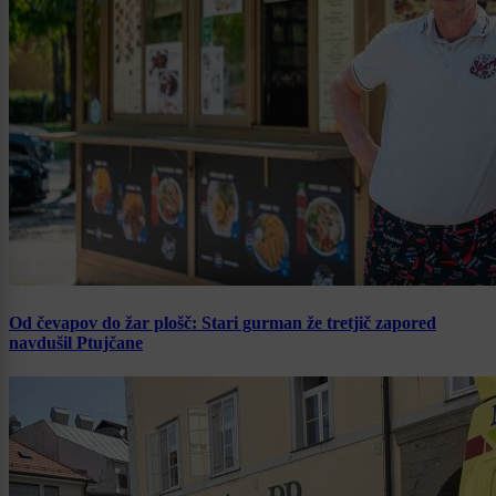
Od čevapov do žar plošč: Stari gurman že tretjič zapored
navdušil Ptujčane