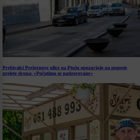
Prebivalci Prešernove ulice na Ptuju opozarjajo na pogoste
prelete drona: »Počutimo se nadzorovane«