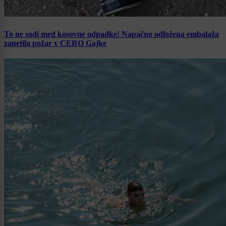
To ne sodi med kosovne odpadke! Napačno odložena embalaža
zanetila požar v CERO Gajke