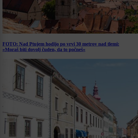
FOTO: Nad Ptujem hodijo po vrvi 30 metrov nad tlemi:
»Moraš biti dovolj čuden, da to počneš«