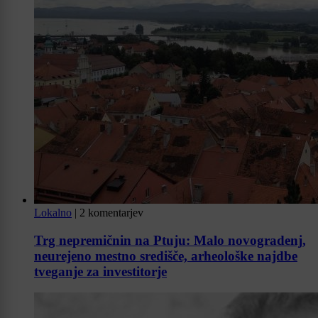
Lokalno
|
2 komentarjev
Trg nepremičnin na Ptuju: Malo novogradenj,
neurejeno mestno središče, arheološke najdbe
tveganje za investitorje