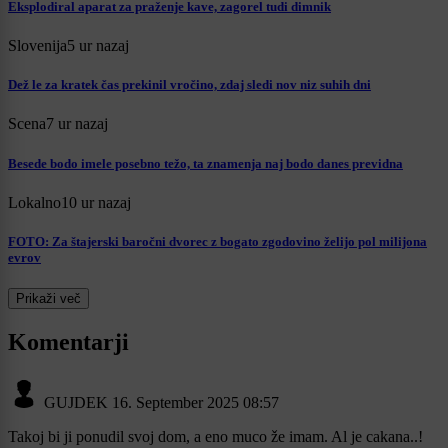
Eksplodiral aparat za praženje kave, zagorel tudi dimnik
Slovenija
5 ur nazaj
Dež le za kratek čas prekinil vročino, zdaj sledi nov niz suhih dni
Scena
7 ur nazaj
Besede bodo imele posebno težo, ta znamenja naj bodo danes previdna
Lokalno
10 ur nazaj
FOTO: Za štajerski baročni dvorec z bogato zgodovino želijo pol milijona
evrov
Prikaži več
Komentarji
GUJDEK
16. September 2025 08:57
Takoj bi ji ponudil svoj dom, a eno muco že imam. Al je cakana..!