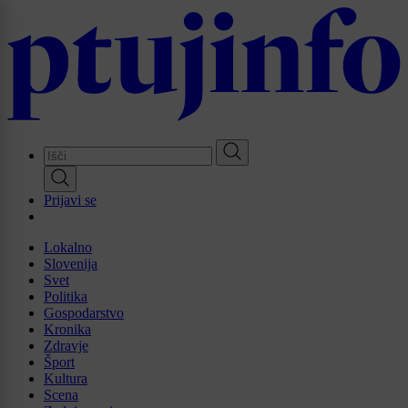
Skip
to
main
content
Prijavi se
Lokalno
Slovenija
Svet
Politika
Gospodarstvo
Kronika
Zdravje
Šport
Kultura
Scena