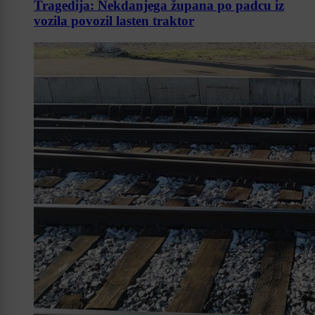
Tragedija: Nekdanjega župana po padcu iz
vozila povozil lasten traktor