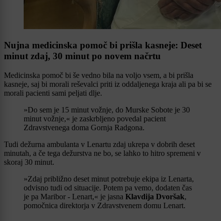
Nujna medicinska pomoč bi prišla kasneje: Deset
minut zdaj, 30 minut po novem načrtu
Medicinska pomoč bi še vedno bila na voljo vsem, a bi prišla
kasneje, saj bi morali reševalci priti iz oddaljenega kraja ali pa bi se
morali pacienti sami peljati dlje.
»Do sem je 15 minut vožnje, do Murske Sobote je 30
minut vožnje,« je zaskrbljeno povedal pacient
Zdravstvenega doma Gornja Radgona.
Tudi dežurna ambulanta v Lenartu zdaj ukrepa v dobrih deset
minutah, a če tega dežurstva ne bo, se lahko to hitro spremeni v
skoraj 30 minut.
»Zdaj približno deset minut potrebuje ekipa iz Lenarta,
odvisno tudi od situacije. Potem pa vemo, dodaten čas
je pa Maribor - Lenart,« je jasna
Klavdija Dvoršak
,
pomočnica direktorja v Zdravstvenem domu Lenart.