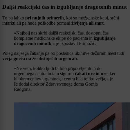
Daljši reakcijski čas in izgubljanje dragocenih minut
To pa lahko
pri nujnih primerih
, kot so možganske kapi, srčni
infarkti ali pa hude poškodbe pomeni
življenje ali smrt
.
»Najbolj nas skrbi daljši reakcijski čas, dostopni čas
kompletne medicinske ekipe do pacienta in
izgubljanje
dragocenih minutk
,« je izpostavil Primožič.
Poleg daljšega čakanja pa bo posledica ukinitve dežurnih mest tudi
večja gneča na že obstoječih urgencah
.
»Ne vem, koliko ljudi bi bilo pripravljenih iti do
urgentnega centra in tam sigurno
čakati ure in ure
, ker
bi obremenitev urgentnega centra bila toliko večja,« je
še dodal direktor Zdravstvenega doma Gornja
Radgona.