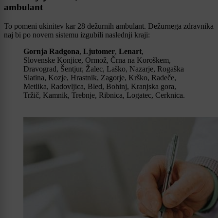
ambulant
To pomeni ukinitev kar 28 dežurnih ambulant. Dežurnega zdravnika
naj bi po novem sistemu izgubili naslednji kraji:
Gornja Radgona
,
Ljutomer
,
Lenart
,
Slovenske Konjice, Ormož, Črna na Koroškem,
Dravograd, Šentjur, Žalec, Laško, Nazarje, Rogaška
Slatina, Kozje, Hrastnik, Zagorje, Krško, Radeče,
Metlika, Radovljica, Bled, Bohinj, Kranjska gora,
Tržič, Kamnik, Trebnje, Ribnica, Logatec, Cerknica.