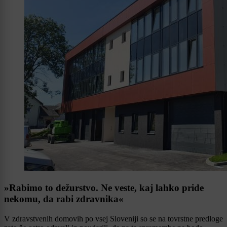
»Rabimo to dežurstvo. Ne veste, kaj lahko pride
nekomu, da rabi zdravnika«
V zdravstvenih domovih po vsej Sloveniji so se na tovrstne predloge