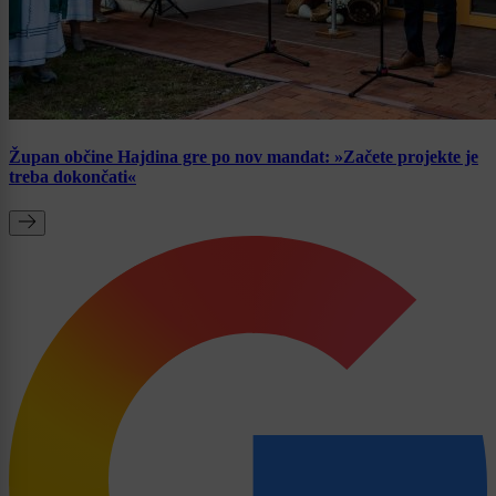
Župan občine Hajdina gre po nov mandat: »Začete projekte je
treba dokončati«