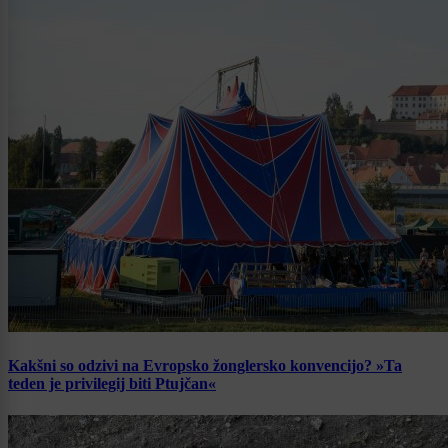
Kakšni so odzivi na Evropsko žonglersko konvencijo? »Ta
teden je privilegij biti Ptujčan«