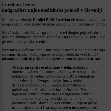
Loredan: Gre za
nadgraditev nujne medicinske pomoči v Sloveniji
Minister za zdravje
Danijel Bešič Loredan
ob tem izpostavlja, da
iščejo sistem, kako prenoviti in ne ukiniti nujno medicinsko pomoč.
Na včerajšnji seji državnega zbora je med drugim pojasnil, da so
dežurne ambulante ter predvsem družinski zdravniki, ki sodelujejo
pri dežurstvih preobremenjeni.
Prav tako so dežurne ambulante urejene nesmiselno in povzročajo
enormne stroške. Poleg tega pa se dogaja tudi, da »
več kot 65
odstotkov ljudi, ki pridejo v urgentne centre, tja niti ne sodi
«.
»
Urgentni centri se utapljajo v delu
, podatki o
obremenitvah ostalih enot so jasni in vse to bo januarja
prikazano. Urgentne centre smo leta 2015 odpirali na
silo, z denarjem Evropske unije, brez vsebine in do
danes tega nismo uredili. Zaradi sistematičnega
prekrivanja družinske medicine, dežurne službe,
urgentnih centrov imamo danes v urgentnih centrih t. i.
ambulanto za hitre preglede, kjer zdravnikov ni. Imamo
posamezne dele Slovenije, kjer občine kličejo in pišejo
na ministrstvo, da
24-urnega varstva ne zmorejo več