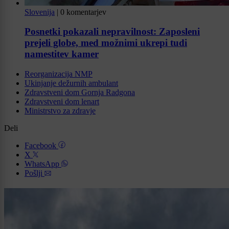
Slovenija
|
0 komentarjev
Posnetki pokazali nepravilnost: Zaposleni
prejeli globe, med možnimi ukrepi tudi
namestitev kamer
Reorganizacija NMP
Ukinjanje dežurnih ambulant
Zdravstveni dom Gornja Radgona
Zdravstveni dom lenart
Ministrstvo za zdravje
Deli
Facebook
X
WhatsApp
Pošlji