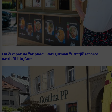
Od čevapov do žar plošč: Stari gurman že tretjič zapored
navdušil Ptujčane