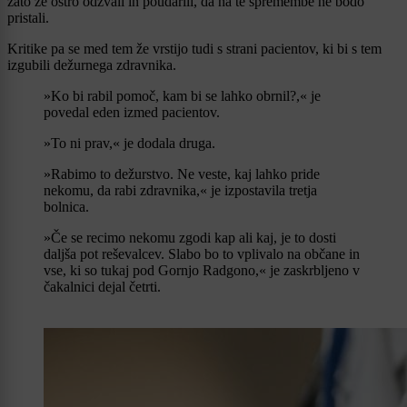
zato že ostro odzvali in poudarili, da na te spremembe ne bodo
pristali.
Kritike pa se med tem že vrstijo tudi s strani pacientov, ki bi s tem
izgubili dežurnega zdravnika.
»Ko bi rabil pomoč, kam bi se lahko obrnil?,« je
povedal eden izmed pacientov.
»To ni prav,« je dodala druga.
»Rabimo to dežurstvo. Ne veste, kaj lahko pride
nekomu, da rabi zdravnika,« je izpostavila tretja
bolnica.
»Če se recimo nekomu zgodi kap ali kaj, je to dosti
daljša pot reševalcev. Slabo bo to vplivalo na občane in
vse, ki so tukaj pod Gornjo Radgono,« je zaskrbljeno v
čakalnici dejal četrti.