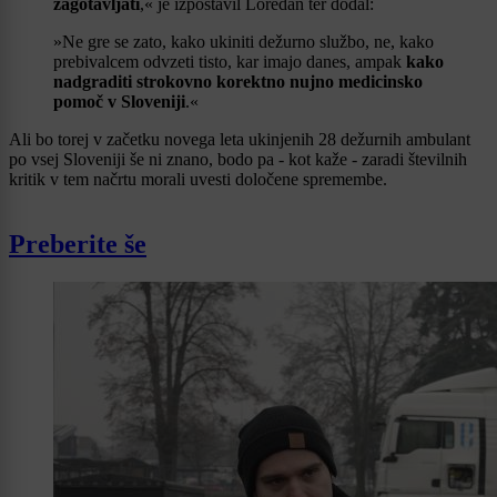
zagotavljati
,« je izpostavil Loredan ter dodal:
»Ne gre se zato, kako ukiniti dežurno službo, ne, kako
prebivalcem odvzeti tisto, kar imajo danes, ampak
kako
nadgraditi strokovno korektno nujno medicinsko
pomoč v Sloveniji
.«
Ali bo torej v začetku novega leta ukinjenih 28 dežurnih ambulant
po vsej Sloveniji še ni znano, bodo pa - kot kaže - zaradi številnih
kritik v tem načrtu morali uvesti določene spremembe.
Preberite še