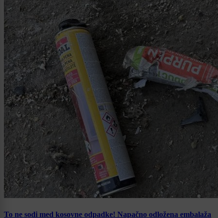
To ne sodi med kosovne odpadke! Napačno odložena embalaža