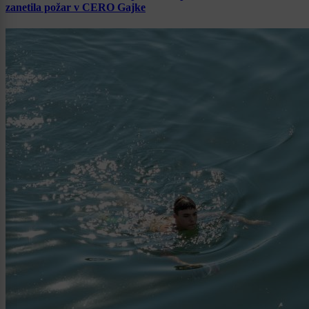
zanetila požar v CERO Gajke