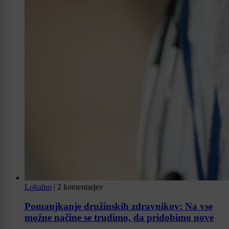
Lokalno
|
2 komentarjev
Pomanjkanje družinskih zdravnikov: Na vse
možne načine se trudimo, da pridobimo nove