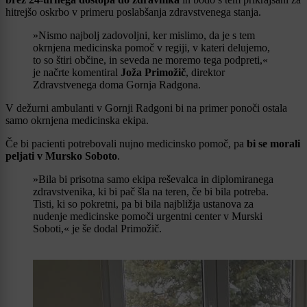
hitrejšo oskrbo v primeru poslabšanja zdravstvenega stanja.
»Nismo najbolj zadovoljni, ker mislimo, da je s tem
okrnjena medicinska pomoč v regiji, v kateri delujemo,
to so štiri občine, in seveda ne moremo tega podpreti,«
je načrte komentiral
Joža Primožič
, direktor
Zdravstvenega doma Gornja Radgona.
V dežurni ambulanti v Gornji Radgoni bi na primer ponoči ostala
samo okrnjena medicinska ekipa.
Če bi pacienti potrebovali nujno medicinsko pomoč, pa
bi se morali
peljati v Mursko Soboto
.
»Bila bi prisotna samo ekipa reševalca in diplomiranega
zdravstvenika, ki bi pač šla na teren, če bi bila potreba.
Tisti, ki so pokretni, pa bi bila najbližja ustanova za
nudenje medicinske pomoči urgentni center v Murski
Soboti,« je še dodal Primožič.