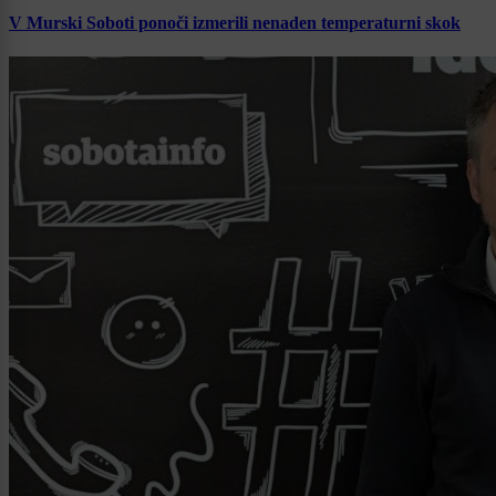
V Murski Soboti ponoči izmerili nenaden temperaturni skok