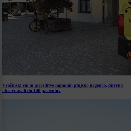
Vročinski val in prireditve napolnili ptujsko urgenco, dnevno
obravnavali do 140 pacientov