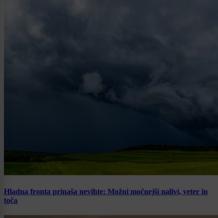
Hladna fronta prinaša nevihte: Možni močnejši nalivi, veter in
toča