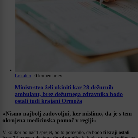
Lokalno
|
0 komentarjev
Ministrstvo želi ukiniti kar 28 dežurnih
ambulant, brez dežurnega zdravnika bodo
ostali tudi krajani Ormoža
»Nismo najbolj zadovoljni, ker mislimo, da je s tem
okrnjena medicinska pomoč v regiji«
V kolikor bo načrt sprejet, bo to pomenilo, da bodo
ti kraji ostali
brez 24-urnega dostopa do zdravnika
in bodo s tem prikrajšani za