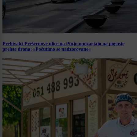
Prebivalci Prešernove ulice na Ptuju opozarjajo na pogoste
prelete drona: »Počutimo se nadzorovane«