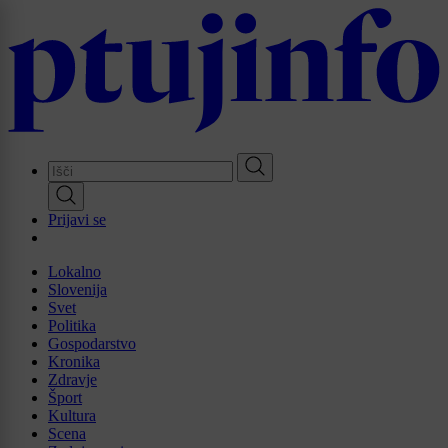
Skip
to
main
content
Prijavi se
Lokalno
Slovenija
Svet
Politika
Gospodarstvo
Kronika
Zdravje
Šport
Kultura
Scena