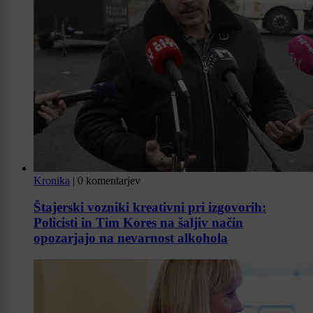
Kronika
|
0 komentarjev
Štajerski vozniki kreativni pri izgovorih:
Policisti in Tim Kores na šaljiv način
opozarjajo na nevarnost alkohola