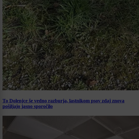
To Dolenjce še vedno razburja, lastnikom psov zdaj znova
pošiljajo jasno sporočilo