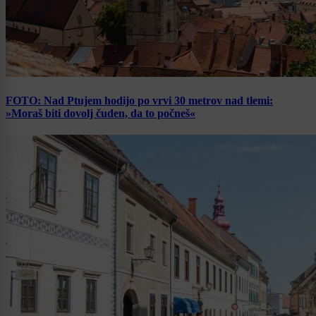
FOTO: Nad Ptujem hodijo po vrvi 30 metrov nad tlemi:
»Moraš biti dovolj čuden, da to počneš«