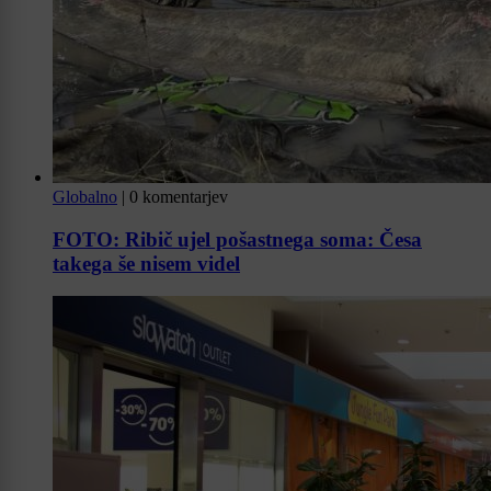
Globalno
|
0 komentarjev
FOTO: Ribič ujel pošastnega soma: Česa
takega še nisem videl