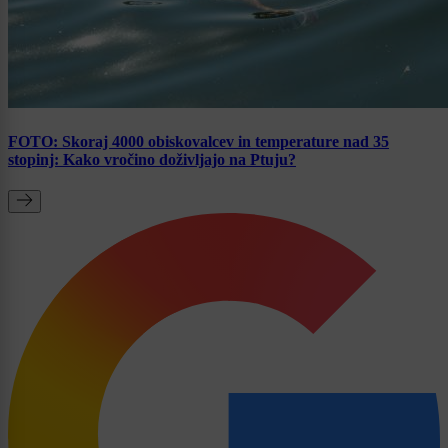
FOTO: Skoraj 4000 obiskovalcev in temperature nad 35
stopinj: Kako vročino doživljajo na Ptuju?