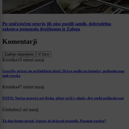
Po uničujočem neurju jih niso pustili samih, dobrodelna
zakonca pomagala družinama iz Zaloga
Komentarji
Zadnje objavljeno
V živo
Kronika
19 minut nazaj
Grozljiv prizor na priljubljeni plaži: Drevo padlo na kopalce, poškodovana
tudi otroka
Kronika
47 minut nazaj
FOTO: Nočna nesreča pri Krku, gliser trčil v obalo, dve osebi poškodovani
Globalno
2 uri nazaj
Ta dan bomo prosti, čeprav ni državni praznik. Poznate razlog?