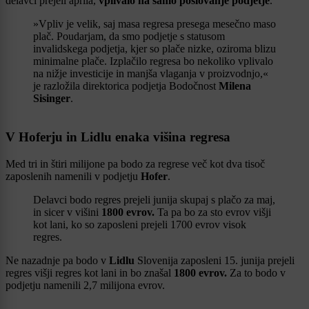
delavci prejeli aprila,
vplivalo na samo poslovanje podjetje
.
»Vpliv je velik, saj masa regresa presega mesečno maso
plač. Poudarjam, da smo podjetje s statusom
invalidskega podjetja, kjer so plače nizke, oziroma blizu
minimalne plače. Izplačilo regresa bo nekoliko vplivalo
na nižje investicije in manjša vlaganja v proizvodnjo,«
je razložila direktorica podjetja Bodočnost
Milena
Sisinger
.
V Hoferju in Lidlu enaka višina regresa
Med tri in štiri milijone pa bodo za regrese več kot dva tisoč
zaposlenih namenili v podjetju
Hofer
.
Delavci bodo regres prejeli junija skupaj s plačo za maj,
in sicer v višini
1800 evrov.
Ta pa bo za sto evrov višji
kot lani, ko so zaposleni prejeli 1700 evrov visok
regres.
Ne nazadnje pa bodo v
Lidlu
Slovenija zaposleni 15. junija prejeli
regres višji regres kot lani in bo znašal
1800 evrov.
Za to bodo v
podjetju namenili 2,7 milijona evrov.