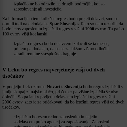
izplačilo ne bo odrazilo na drugih področjih, kot so
zaposlovanje ali investicije.
Za informacije o tem kolikšen regres bodo prejeli delavci, smo se
obrnili tudi na delodajalca
Spar Slovenija.
Tako so nam razkrili, da
bodo letos zaposlenim izplačali regres v višini
1900 evrov
. Ta pa bo
100 evrov višji kot lanski.
Izplačilo regresa bodo delavcem izplačali še ta mesec,
pri tem pa dodajajo, da so se za takšno višino odločili
zaradi trenutne vsesplošne draginje.
V Leku bo regres najverjetneje višji od dveh
tisočakov
V podjetju
Lek
oziroma
Novartis Slovenija
bodo regres izplačali v
juniju skupaj z majsko plačo, pri čemer pa višine izplačila še niso
določili. So pa lani v podjetju delavcem izplačali regres v višini
2000 evrov, zato je za pričakovati, da bo letošnji regres višji od dveh
tisočakov.
»Izplačan bo vsem redno zaposlenim in najetim
sodelavcem preko agencij za zaposlovanje. Zaposleni
oziroma najeti sodelavci, ki imajo pravico do izrabe le