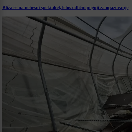
Bliža se na nebesni spektakel, letos odlični pogoji za opazovanje