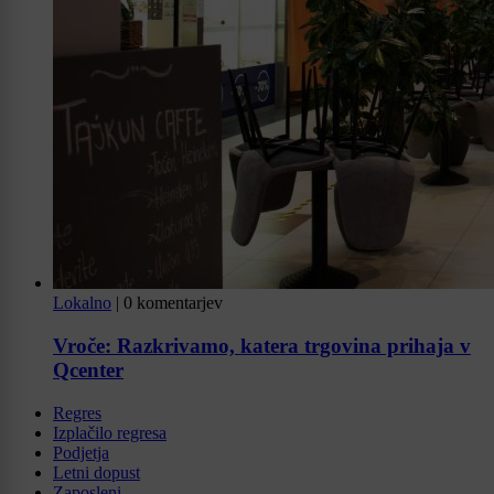
Lokalno
|
0 komentarjev
Vroče: Razkrivamo, katera trgovina prihaja v
Qcenter
Regres
Izplačilo regresa
Podjetja
Letni dopust
Zaposleni