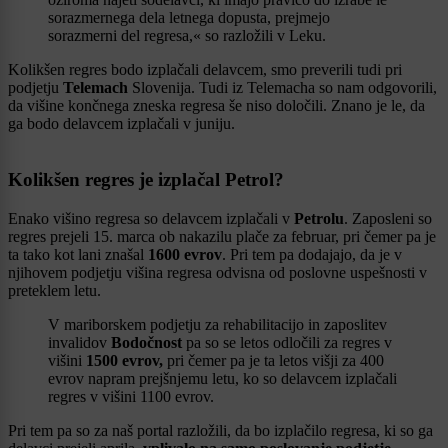
sorazmernega dela letnega dopusta, prejmejo
sorazmerni del regresa,« so razložili v Leku.
Kolikšen regres bodo izplačali delavcem, smo preverili tudi pri
podjetju
Telemach
Slovenija. Tudi iz Telemacha so nam odgovorili,
da višine končnega zneska regresa še niso določili. Znano je le, da
ga bodo delavcem izplačali v juniju.
Kolikšen regres je izplačal Petrol?
Enako višino regresa so delavcem izplačali v
Petrolu
. Zaposleni so
regres prejeli 15. marca ob nakazilu plače za februar, pri čemer pa je
ta tako kot lani znašal
1600 evrov
. Pri tem pa dodajajo, da je v
njihovem podjetju višina regresa odvisna od poslovne uspešnosti v
preteklem letu.
V mariborskem podjetju za rehabilitacijo in zaposlitev
invalidov
Bodočnost
pa so se letos odločili za regres v
višini
1500 evrov,
pri čemer pa je ta letos višji za 400
evrov napram prejšnjemu letu, ko so delavcem izplačali
regres v višini 1100 evrov.
Pri tem pa so za naš portal razložili, da bo izplačilo regresa, ki so ga