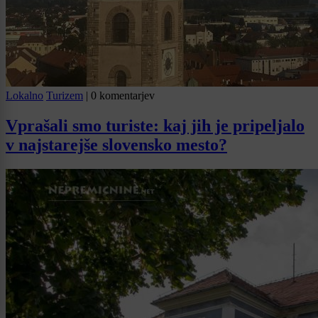
Lokalno
Turizem
|
0 komentarjev
Vprašali smo turiste: kaj jih je pripeljalo
v najstarejše slovensko mesto?