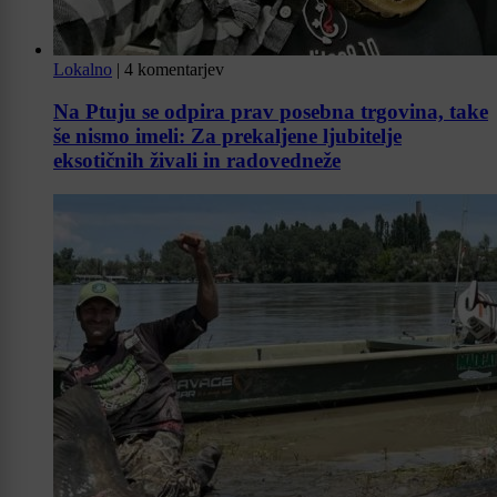
Lokalno
|
4 komentarjev
Na Ptuju se odpira prav posebna trgovina, take
še nismo imeli: Za prekaljene ljubitelje
eksotičnih živali in radovedneže