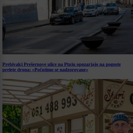
Prebivalci Prešernove ulice na Ptuju opozarjajo na pogoste
prelete drona: »Počutimo se nadzorovane«