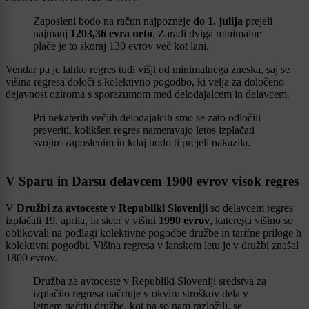
Zaposleni bodo na račun najpozneje
do 1. julija
prejeli
najmanj
1203,36 evra neto
. Zaradi dviga minimalne
plače je to skoraj 130 evrov več kot lani.
Vendar pa je lahko regres tudi višji od minimalnega zneska, saj se
višina regresa določi s kolektivno pogodbo, ki velja za določeno
dejavnost oziroma s sporazumom med delodajalcem in delavcem.
Pri nekaterih večjih delodajalcih smo se zato odločili
preveriti, kolikšen regres nameravajo letos izplačati
svojim zaposlenim in kdaj bodo ti prejeli nakazila.
V Sparu in Darsu delavcem 1900 evrov visok regres
V
Družbi za avtoceste v Republiki Sloveniji
so delavcem regres
izplačali 19. aprila, in sicer v višini
1990 evrov
, katerega višino so
oblikovali na podlagi kolektivne pogodbe družbe in tarifne priloge h
kolektivni pogodbi. Višina regresa v lanskem letu je v družbi znašal
1800 evrov.
Družba za avtoceste v Republiki Sloveniji sredstva za
izplačilo regresa načrtuje v okviru stroškov dela v
letnem načrtu družbe, kot pa so nam razložili, se