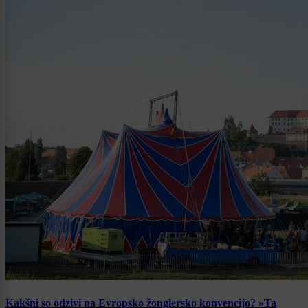
Kakšni so odzivi na Evropsko žonglersko konvencijo? »Ta