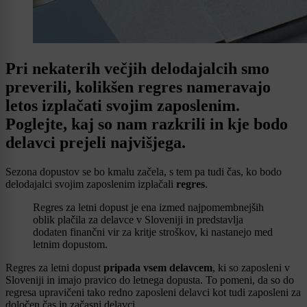
Pri nekaterih večjih delodajalcih smo
preverili, kolikšen regres nameravajo
letos izplačati svojim zaposlenim.
Poglejte, kaj so nam razkrili in kje bodo
delavci prejeli najvišjega.
Sezona dopustov se bo kmalu začela, s tem pa tudi čas, ko bodo
delodajalci svojim zaposlenim izplačali
regres
.
Regres za letni dopust je ena izmed najpomembnejših
oblik plačila za delavce v Sloveniji in predstavlja
dodaten finančni vir za kritje stroškov, ki nastanejo med
letnim dopustom.
Regres za letni dopust
pripada vsem delavcem
, ki so zaposleni v
Sloveniji in imajo pravico do letnega dopusta. To pomeni, da so do
regresa upravičeni tako redno zaposleni delavci kot tudi zaposleni za
določen čas in začasni delavci.