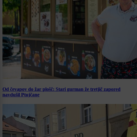
Od čevapov do žar plošč: Stari gurman že tretjič zapored
navdušil Ptujčane