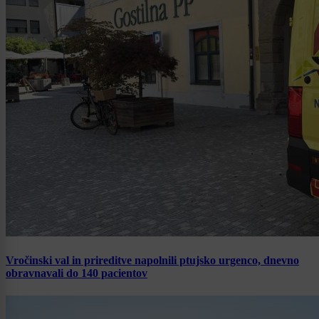
Vročinski val in prireditve napolnili ptujsko urgenco, dnevno
obravnavali do 140 pacientov