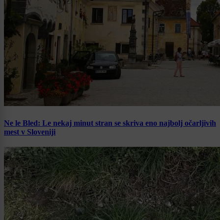
Ne le Bled: Le nekaj minut stran se skriva eno najbolj očarljivih
mest v Sloveniji