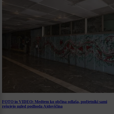
FOTO in VIDEO: Medtem ko občina odlaša, podjetniki sami
rešujejo ugled podhoda Ajdovščina