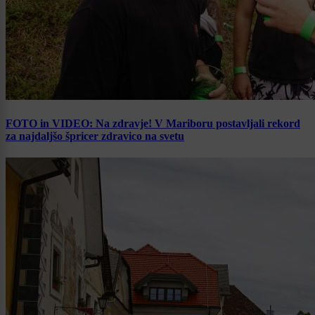
FOTO in VIDEO: Na zdravje! V Mariboru postavljali rekord
za najdaljšo špricer zdravico na svetu