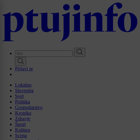
Skip
to
main
content
Prijavi se
Lokalno
Slovenija
Svet
Politika
Gospodarstvo
Kronika
Zdravje
Šport
Kultura
Scena