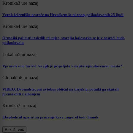
Kronika
3 ure nazaj
Vzrok železniške nesreče na Hrvaškem še ni znan, poškodovanih 25 ljudi
Kronika
4 ure nazaj
Ormoški policisti izsledili tri tujce, starejša kolesarka se je v nesreči hudo
poškodovala
Lokalno
5 ur nazaj
Vprašali smo turiste: kaj jih je pripeljalo v najstarejše slovensko mesto?
Globalno
6 ur nazaj
VIDEO: Dvonadstropni avtobus obtičal na trajektu, potniki ga skušali
premakniti z zibanjem
Kronika
7 ur nazaj
Eksplodiral aparat za praženje kave, zagorel tudi dimnik
Prikaži več