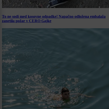
To ne sodi med kosovne odpadke! Napačno odložena embalaža
zanetila požar v CERO Gajke