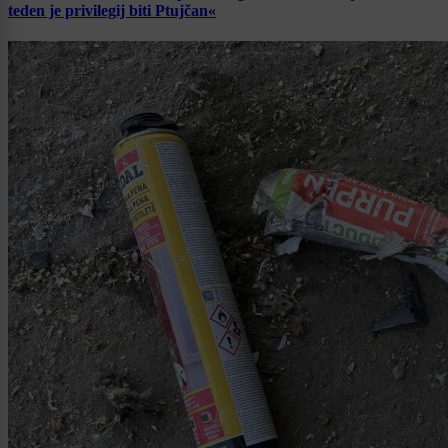
teden je privilegij biti Ptujčan«