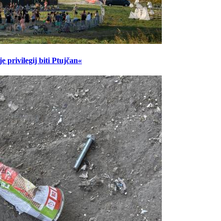
 privilegij biti Ptujčan«