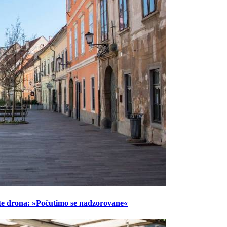
lete drona: »Počutimo se nadzorovane«