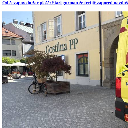
Od čevapov do žar plošč: Stari gurman že tretjič zapored navduš