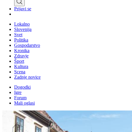
Prijavi se
Lokalno
Slovenija
Svet
Politika
Gospodarstvo
Kronika
Zdravje
Šport
Kultura
Scena
Zadnje novice
Dogodki
Igre
Forum
Mali oglasi