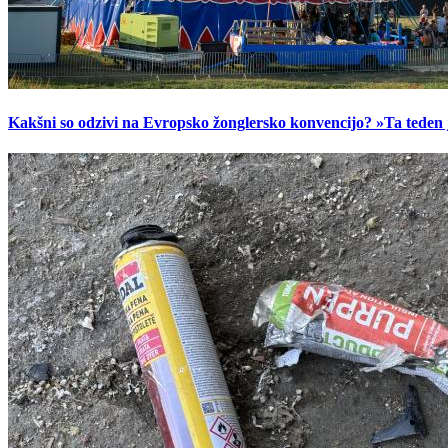
Kakšni so odzivi na Evropsko žonglersko konvencijo? »Ta teden je