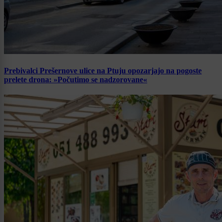
Prebivalci Prešernove ulice na Ptuju opozarjajo na pogoste
prelete drona: »Počutimo se nadzorovane«