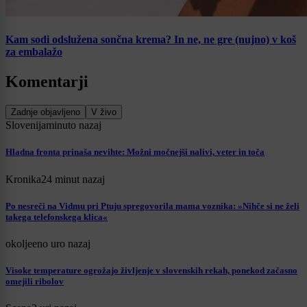
Kam sodi odslužena sončna krema? In ne, ne gre (nujno) v koš
za embalažo
Komentarji
Zadnje objavljeno
V živo
Slovenija
minuto nazaj
Hladna fronta prinaša nevihte: Možni močnejši nalivi, veter in toča
Kronika
24 minut nazaj
Po nesreči na Vidmu pri Ptuju spregovorila mama voznika: »Nihče si ne želi
takega telefonskega klica«
okolje
eno uro nazaj
Visoke temperature ogrožajo življenje v slovenskih rekah, ponekod začasno
omejili ribolov