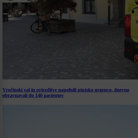
Vročinski val in prireditve napolnili ptujsko urgenco, dnevno
obravnavali do 140 pacientov