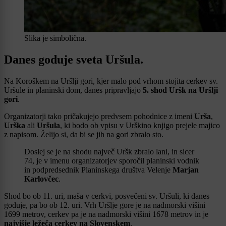
Slika je simbolična.
Danes goduje sveta Uršula.
Na Koroškem na Uršlji gori, kjer malo pod vrhom stojita cerkev sv.
Uršule in planinski dom, danes pripravljajo
5. shod Uršk na Uršlji
gori
.
Organizatorji tako pričakujejo predvsem pohodnice z imeni
Urša
,
Urška
ali
Uršula
, ki bodo ob vpisu v Urškino knjigo prejele majico
z napisom. Želijo si, da bi se jih na gori zbralo sto.
Doslej se je na shodu največ Uršk zbralo lani, in sicer
74, je v imenu organizatorjev sporočil planinski vodnik
in podpredsednik Planinskega društva Velenje
Marjan
Karlovčec
.
Shod bo ob 11. uri, maša v cerkvi, posvečeni sv. Uršuli, ki danes
goduje, pa bo ob 12. uri. Vrh Uršlje gore je na nadmorski višini
1699 metrov, cerkev pa je na nadmorski višini 1678 metrov in je
najvišje ležeča cerkev na Slovenskem
.