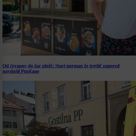
Od čevapov do žar plošč: Stari gurman že tretjič zapored
navdušil Ptujčane