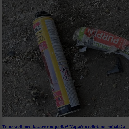
To ne sodi med kosovne odpadke! Napačno odložena embalaža