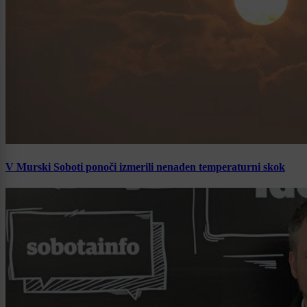
V Murski Soboti ponoči izmerili nenaden temperaturni skok