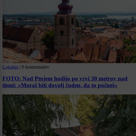
Lokalno
|
0 komentarjev
FOTO: Nad Ptujem hodijo po vrvi 30 metrov nad
tlemi: »Moraš biti dovolj čuden, da to počneš«