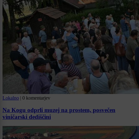
Lokalno
|
0 komentarjev
Na Kogu odprli muzej na prostem, posvečen
viničarski dediščini