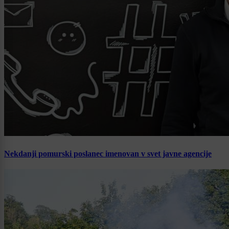
Nekdanji pomurski poslanec imenovan v svet javne agencije