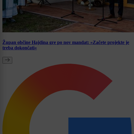
Župan občine Hajdina gre po nov mandat: »Začete projekte je
treba dokončati«