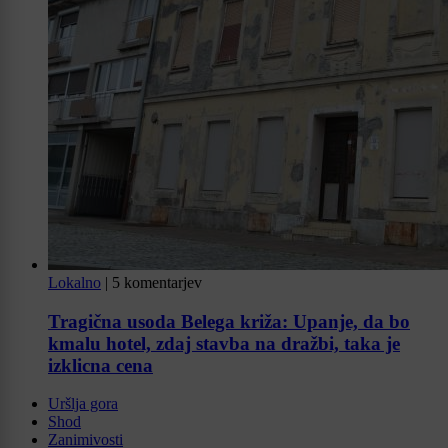
Lokalno
|
5 komentarjev
Tragična usoda Belega križa: Upanje, da bo
kmalu hotel, zdaj stavba na dražbi, taka je
izklicna cena
Uršlja gora
Shod
Zanimivosti