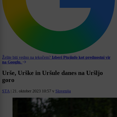
Želite biti vedno na tekočem?
Izberi Ptujinfo kot prednostni vir
na Googlu.
Urše, Urške in Uršule danes na Uršljo
goro
STA
|
21. oktober 2023 10:57
v
Slovenija