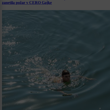
zanetila požar v CERO Gajke