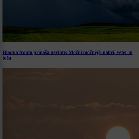
Hladna fronta prinaša nevihte: Možni močnejši nalivi, veter in
toča