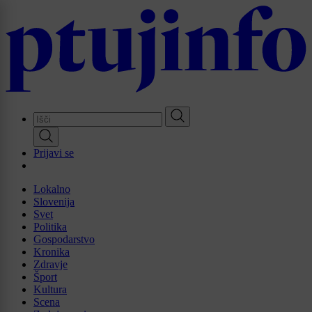
Skip
to
main
content
Prijavi se
Lokalno
Slovenija
Svet
Politika
Gospodarstvo
Kronika
Zdravje
Šport
Kultura
Scena