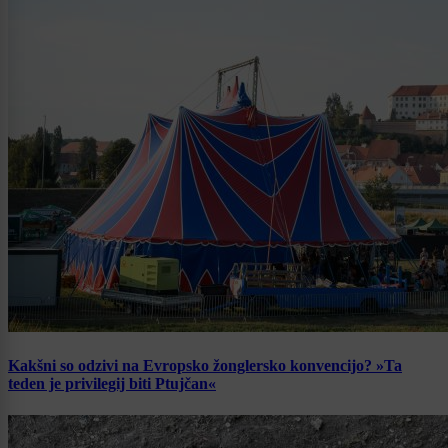
Kakšni so odzivi na Evropsko žonglersko konvencijo? »Ta
teden je privilegij biti Ptujčan«