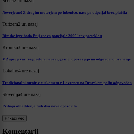
Scena
2 uri nazaj
Neverjetno! Z dragim motorjem po lubenico, nato pa odpeljal brez plačila
Turizem
2 uri nazaj
Rimske igre bodo Ptuj znova popeljale 2000 let v preteklost
Kronika
3 ure nazaj
V Župečji vasi zagorelo v naravi, gasilci opozarjajo na odgovorno ravnanje
Lokalno
4 ure nazaj
Tradicionalni turnir v curkometu v Lovrencu na Dravskem polju odpovedan
Slovenija
4 ure nazaj
Prihaja ohladitev, a tudi dva nova opozorila
Prikaži več
Komentarji