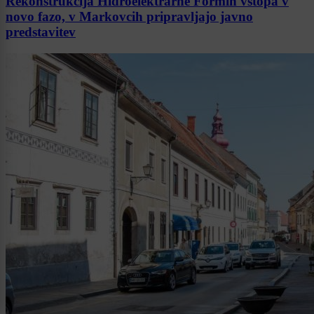
Rekonstrukcija Hidroelektrarne Formin vstopa v
novo fazo, v Markovcih pripravljajo javno
predstavitev