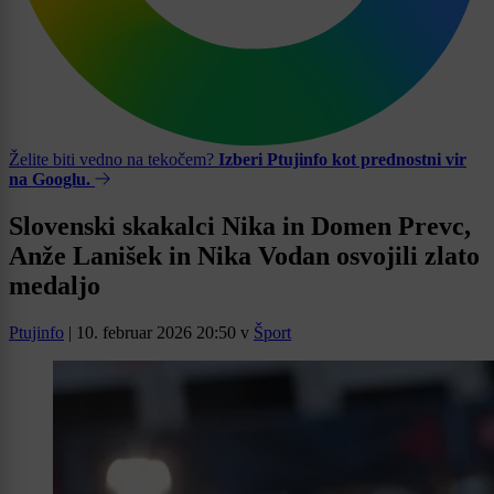
Želite biti vedno na tekočem?
Izberi Ptujinfo kot prednostni vir
na Googlu.
Slovenski skakalci Nika in Domen Prevc,
Anže Lanišek in Nika Vodan osvojili zlato
medaljo
Ptujinfo
|
10. februar 2026 20:50
v
Šport