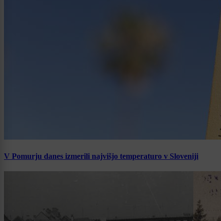
V Pomurju danes izmerili najvišjo temperaturo v Sloveniji