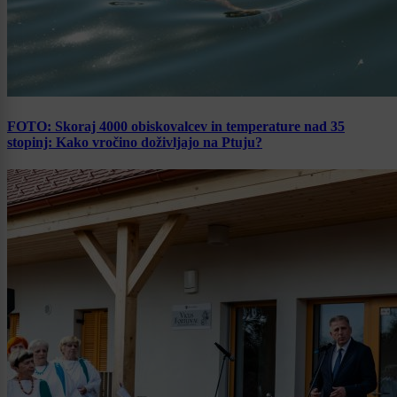
FOTO: Skoraj 4000 obiskovalcev in temperature nad 35
stopinj: Kako vročino doživljajo na Ptuju?