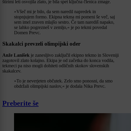
štirimi leti osvojila zlato, je bila spet ključna členica zmage.
»Všeč mi je bilo, da sem naredil napredek in
stopnjujem formo. Ekipna tekma mi pomeni še več, saj
sem imel zraven mlajšo sestro. Če tam narediš napako,
se lahko pogrezneš v zemljo,« je po tekmi povedal
Domen Prevc.
Skakalci prevzeli olimpijski oder
Anže Lanišek
je zanesljivo zaključil ekipno tekmo in Sloveniji
zagotovil zlato kolajno. Ekipa je od začetka do konca vodila,
tekmeci pa niso mogli dohiteti odličnih skokov slovenskih
skakalcev.
»To je neverjeten občutek. Zelo smo ponosni, da smo
obdržali olimpijski naslov,« je dodala Nika Prevc.
Preberite še