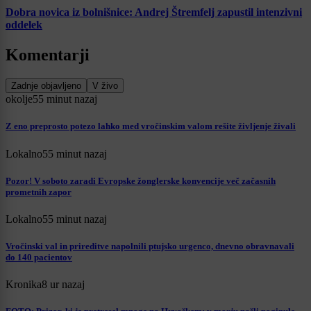
Dobra novica iz bolnišnice: Andrej Štremfelj zapustil intenzivni
oddelek
Komentarji
Zadnje objavljeno
V živo
okolje
55 minut nazaj
Z eno preprosto potezo lahko med vročinskim valom rešite življenje živali
Lokalno
55 minut nazaj
Pozor! V soboto zaradi Evropske žonglerske konvencije več začasnih
prometnih zapor
Lokalno
55 minut nazaj
Vročinski val in prireditve napolnili ptujsko urgenco, dnevno obravnavali
do 140 pacientov
Kronika
8 ur nazaj