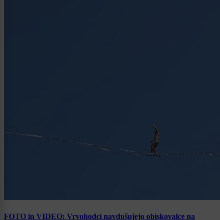
FOTO in VIDEO: Vrvohodci navdušujejo obiskovalce na