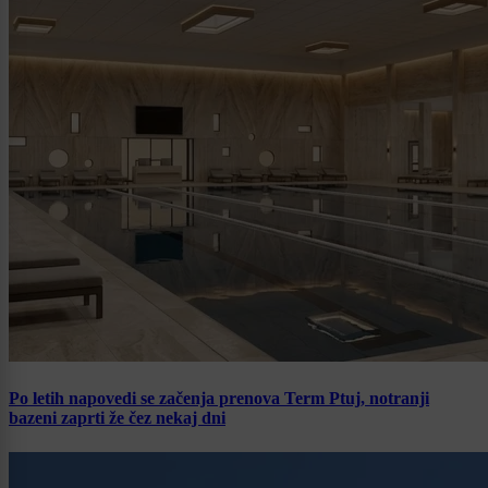
Po letih napovedi se začenja prenova Term Ptuj, notranji
bazeni zaprti že čez nekaj dni