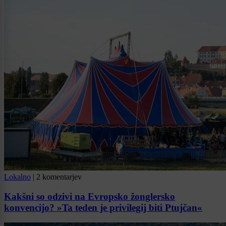
Lokalno
|
2 komentarjev
Kakšni so odzivi na Evropsko žonglersko
konvencijo? »Ta teden je privilegij biti Ptujčan«