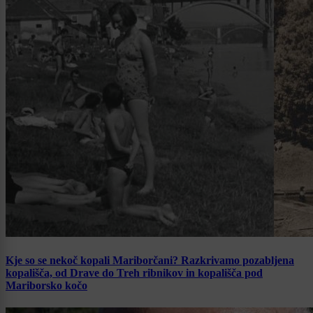
Kje so se nekoč kopali Mariborčani? Razkrivamo pozabljena
kopališča, od Drave do Treh ribnikov in kopališča pod
Mariborsko kočo