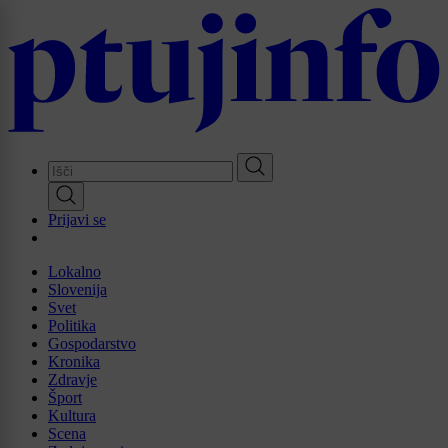
Skip
to
main
content
Prijavi se
Lokalno
Slovenija
Svet
Politika
Gospodarstvo
Kronika
Zdravje
Šport
Kultura
Scena