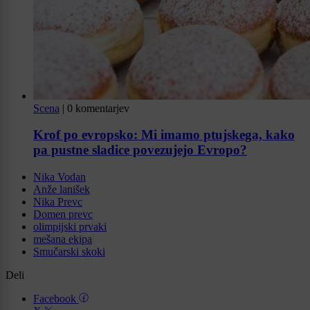
Scena
|
0 komentarjev
Krof po evropsko: Mi imamo ptujskega, kako
pa pustne sladice povezujejo Evropo?
Nika Vodan
Anže lanišek
Nika Prevc
Domen prevc
olimpijski prvaki
mešana ekipa
Smučarski skoki
Deli
Facebook