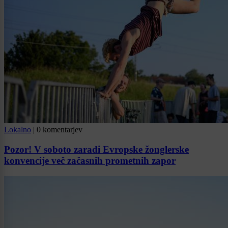
Lokalno
|
0 komentarjev
Pozor! V soboto zaradi Evropske žonglerske
konvencije več začasnih prometnih zapor