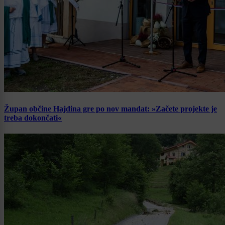
Župan občine Hajdina gre po nov mandat: »Začete projekte je
treba dokončati«