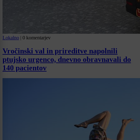
Lokalno
|
0 komentarjev
Vročinski val in prireditve napolnili
ptujsko urgenco, dnevno obravnavali do
140 pacientov