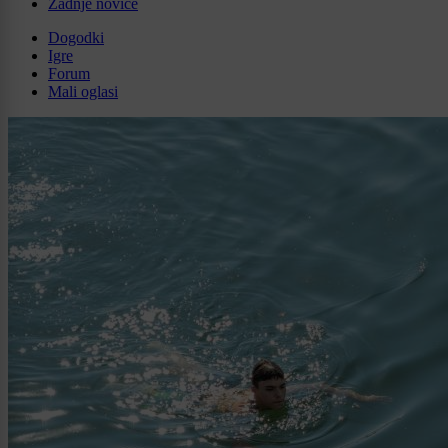
Zadnje novice
Dogodki
Igre
Forum
Mali oglasi