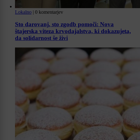
Lokalno
|
0 komentarjev
Sto darovanj, sto zgodb pomoči: Nova
štajerska viteza krvodajalstva, ki dokazujeta,
da solidarnost še živi