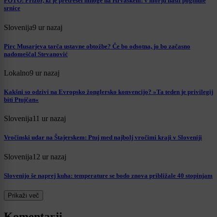
FOTO: Prizor, ki je pretresel mnoge na Hrvaškem: v morju našli poginule
srnice
Slovenija
9 ur nazaj
Pirc Musarjeva tarča ustavne obtožbe? Če bo odsotna, jo bo začasno
nadomeščal Stevanović
Lokalno
9 ur nazaj
Kakšni so odzivi na Evropsko žonglersko konvencijo? »Ta teden je privilegij
biti Ptujčan«
Slovenija
11 ur nazaj
Vročinski udar na Štajerskem: Ptuj med najbolj vročimi kraji v Sloveniji
Slovenija
12 ur nazaj
Slovenijo še naprej kuha: temperature se bodo znova približale 40 stopinjam
Prikaži več
Komentarji