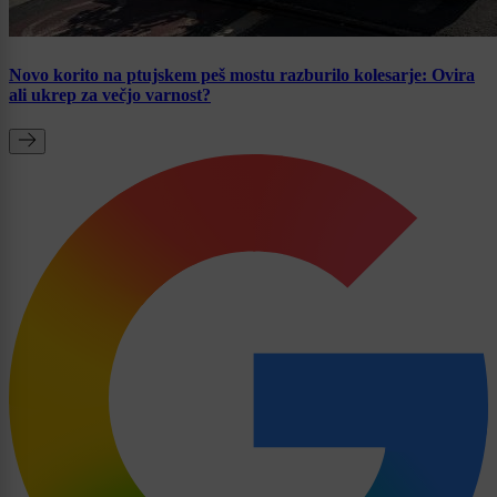
Novo korito na ptujskem peš mostu razburilo kolesarje: Ovira
ali ukrep za večjo varnost?