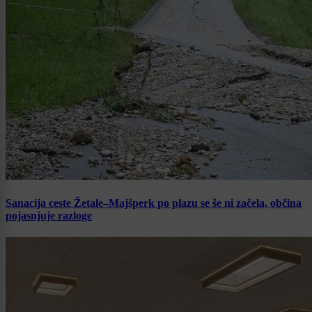
Sanacija ceste Žetale–Majšperk po plazu se še ni začela, občina
pojasnjuje razloge