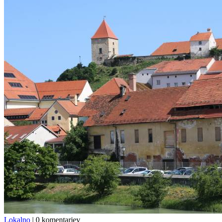
Lokalno
|
0 komentarjev