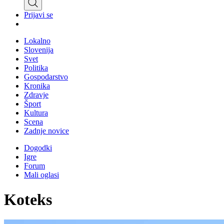
Prijavi se
Lokalno
Slovenija
Svet
Politika
Gospodarstvo
Kronika
Zdravje
Šport
Kultura
Scena
Zadnje novice
Dogodki
Igre
Forum
Mali oglasi
Koteks