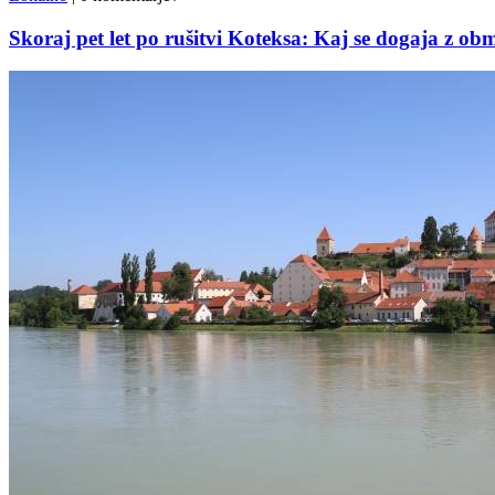
Skoraj pet let po rušitvi Koteksa: Kaj se dogaja z o