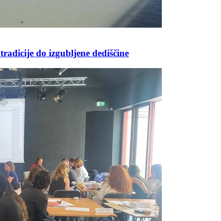
radicije do izgubljene dediščine
Prijavi se na cajtng