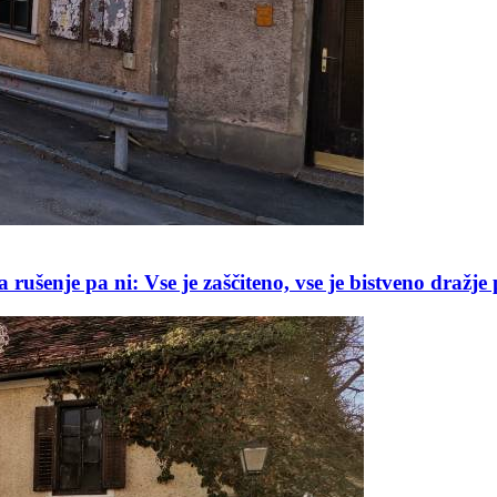
 rušenje pa ni: Vse je zaščiteno, vse je bistveno dražje