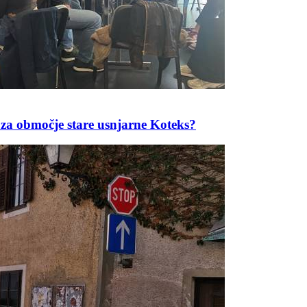
 za območje stare usnjarne Koteks?