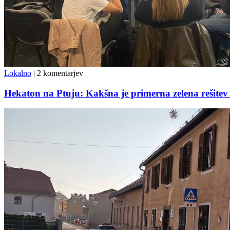
Lokalno
|
2 komentarjev
Hekaton na Ptuju: Kakšna je primerna zelena rešitev