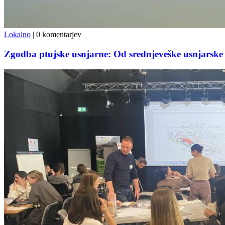
Lokalno
|
0 komentarjev
Zgodba ptujske usnjarne: Od srednjeveške usnjarske t