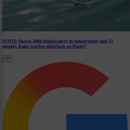
FOTO: Skoraj 4000 obiskovalcev in temperature nad 35
stopinj: Kako vročino doživljajo na Ptuju?