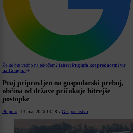
Želite biti vedno na tekočem?
Izberi Ptujinfo kot prednostni vir
na Googlu.
Ptuj pripravljen na gospodarski preboj,
občina od države pričakuje hitrejše
postopke
Ptujinfo
|
13. maj 2026 13:58
v
Gospodarstvo