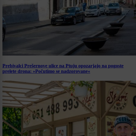
Prebivalci Prešernove ulice na Ptuju opozarjajo na pogoste
prelete drona: »Počutimo se nadzorovane«