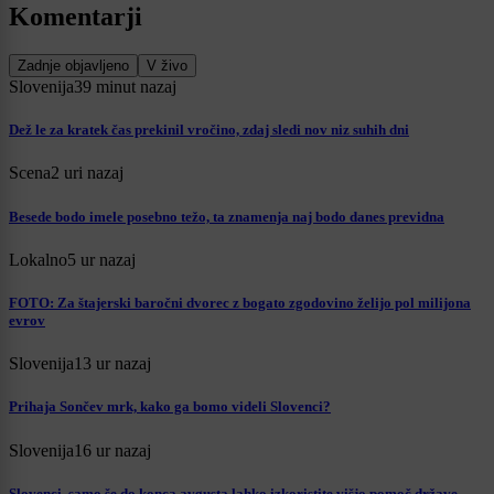
Komentarji
Zadnje objavljeno
V živo
Slovenija
39 minut nazaj
Dež le za kratek čas prekinil vročino, zdaj sledi nov niz suhih dni
Scena
2 uri nazaj
Besede bodo imele posebno težo, ta znamenja naj bodo danes previdna
Lokalno
5 ur nazaj
FOTO: Za štajerski baročni dvorec z bogato zgodovino želijo pol milijona
evrov
Slovenija
13 ur nazaj
Prihaja Sončev mrk, kako ga bomo videli Slovenci?
Slovenija
16 ur nazaj
Slovenci, samo še do konca avgusta lahko izkoristite višjo pomoč države