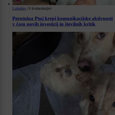
Lokalno
|
0 komentarjev
Perutnina Ptuj krepi komunikacijske aktivnosti
v času novih investicij in številnih kritik