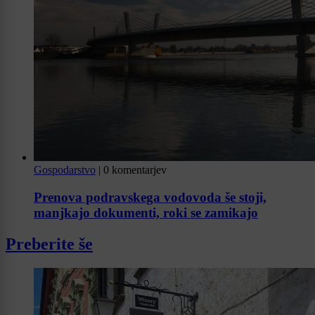
Gospodarstvo
|
0 komentarjev
Prenova podravskega vodovoda še stoji,
manjkajo dokumenti, roki se zamikajo
Preberite še