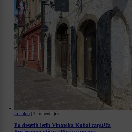
Lokalno
|
1 komentarjev
Po desetih letih Vinoteka Kobal zapušča
Prešernovo ulico: »Ptuj se prazni«