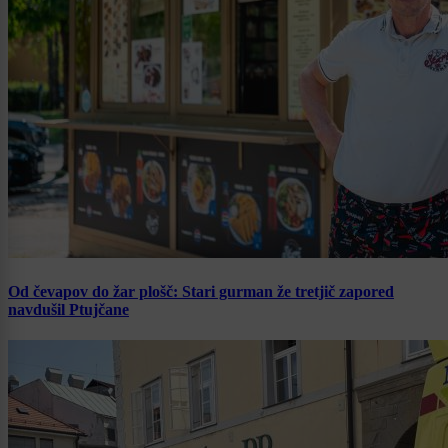
Od čevapov do žar plošč: Stari gurman že tretjič zapored
navdušil Ptujčane