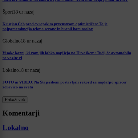
Šport
18 ur nazaj
Kristjan Čeh pred evropskim prvenstvom optimističen: To je
najpomembnejša tekma sezone in branil bom naslov
Globalno
18 ur nazaj
Visoke kazni, ki vam jih lahko napišejo na Hrvaškem: Tudi, če avtomobila
ne vozite vi
Lokalno
18 ur nazaj
FOTO in VIDEO: Na Štajerskem postavljali rekord za najdaljšo špricer
zdravico na svetu
Prikaži več
Komentarji
Lokalno