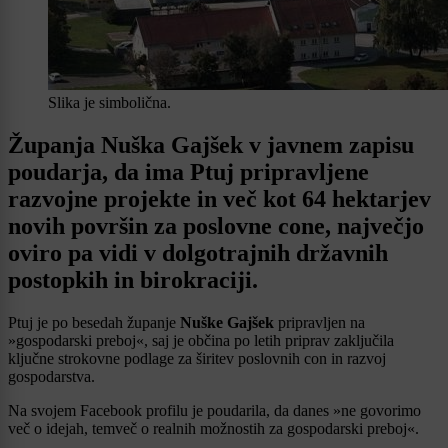
Slika je simbolična.
Županja Nuška Gajšek v javnem zapisu
poudarja, da ima Ptuj pripravljene
razvojne projekte in več kot 64 hektarjev
novih površin za poslovne cone, največjo
oviro pa vidi v dolgotrajnih državnih
postopkih in birokraciji.
Ptuj je po besedah županje
Nuške Gajšek
pripravljen na
»gospodarski preboj«, saj je občina po letih priprav zaključila
ključne strokovne podlage za širitev poslovnih con in razvoj
gospodarstva.
Na svojem Facebook profilu je poudarila, da danes »ne govorimo
več o idejah, temveč o realnih možnostih za gospodarski preboj«.