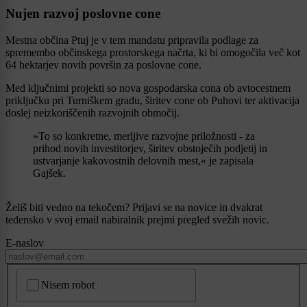
Nujen razvoj poslovne cone
Mestna občina Ptuj je v tem mandatu pripravila podlage za
spremembo občinskega prostorskega načrta, ki bi omogočila več kot
64 hektarjev novih površin za poslovne cone.
Med ključnimi projekti so nova gospodarska cona ob avtocestnem
priključku pri Turniškem gradu, širitev cone ob Puhovi ter aktivacija
doslej neizkoriščenih razvojnih območij.
»To so konkretne, merljive razvojne priložnosti - za
prihod novih investitorjev, širitev obstoječih podjetij in
ustvarjanje kakovostnih delovnih mest,« je zapisala
Gajšek.
Želiš biti vedno na tekočem? Prijavi se na novice in dvakrat
tedensko v svoj email nabiralnik prejmi pregled svežih novic.
E-naslov
CAPTCHA
Nisem robot