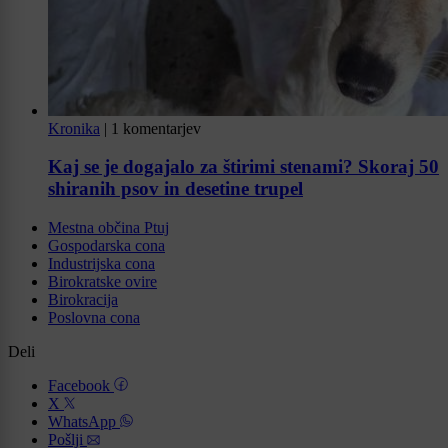
Kronika
|
1 komentarjev
Kaj se je dogajalo za štirimi stenami? Skoraj 50
shiranih psov in desetine trupel
Mestna občina Ptuj
Gospodarska cona
Industrijska cona
Birokratske ovire
Birokracija
Poslovna cona
Deli
Facebook
X
WhatsApp
Pošlji