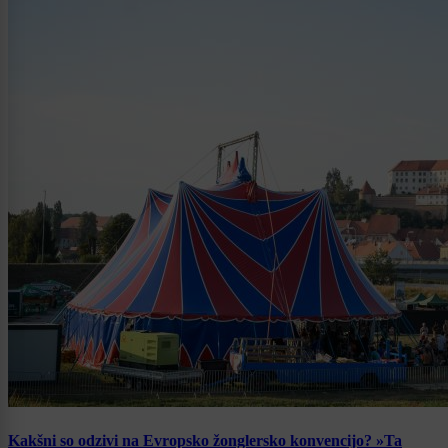
Kakšni so odzivi na Evropsko žonglersko konvencijo? »Ta