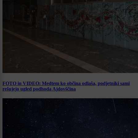
FOTO in VIDEO: Medtem ko občina odlaša, podjetniki sami
rešujejo ugled podhoda Ajdovščina