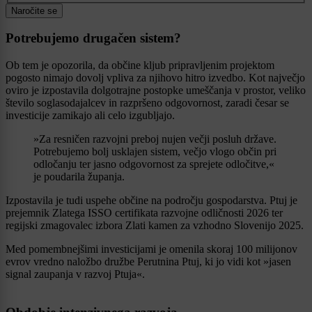
Naročite se
Potrebujemo drugačen sistem?
Ob tem je opozorila, da občine kljub pripravljenim projektom
pogosto nimajo dovolj vpliva za njihovo hitro izvedbo. Kot največjo
oviro je izpostavila dolgotrajne postopke umeščanja v prostor, veliko
število soglasodajalcev in razpršeno odgovornost, zaradi česar se
investicije zamikajo ali celo izgubljajo.
»Za resničen razvojni preboj nujen večji posluh države.
Potrebujemo bolj usklajen sistem, večjo vlogo občin pri
odločanju ter jasno odgovornost za sprejete odločitve,«
je poudarila županja.
Izpostavila je tudi uspehe občine na področju gospodarstva. Ptuj je
prejemnik Zlatega ISSO certifikata razvojne odličnosti 2026 ter
regijski zmagovalec izbora Zlati kamen za vzhodno Slovenijo 2025.
Med pomembnejšimi investicijami je omenila skoraj 100 milijonov
evrov vredno naložbo družbe Perutnina Ptuj, ki jo vidi kot »jasen
signal zaupanja v razvoj Ptuja«.