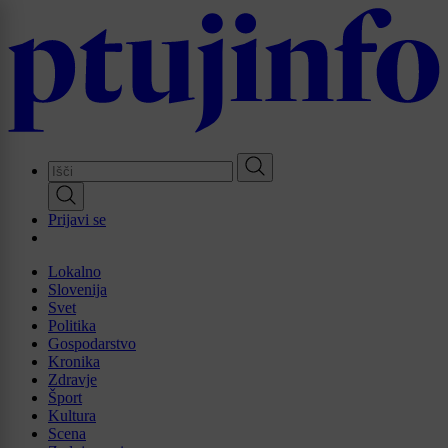
Skip
to
main
content
Prijavi se
Lokalno
Slovenija
Svet
Politika
Gospodarstvo
Kronika
Zdravje
Šport
Kultura
Scena