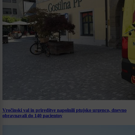
Vročinski val in prireditve napolnili ptujsko urgenco, dnevno
obravnavali do 140 pacientov