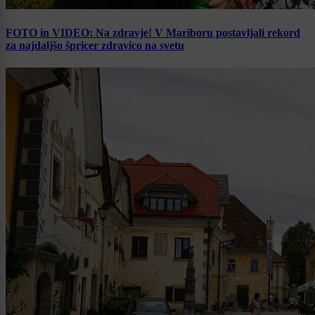
FOTO in VIDEO: Na zdravje! V Mariboru postavljali rekord
za najdaljšo špricer zdravico na svetu