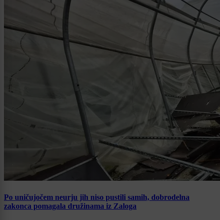
Po uničujočem neurju jih niso pustili samih, dobrodelna
zakonca pomagala družinama iz Zaloga