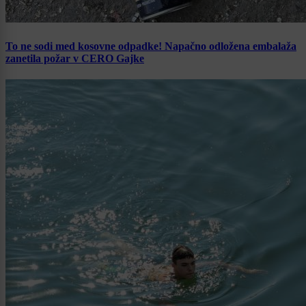
To ne sodi med kosovne odpadke! Napačno odložena embalaža
zanetila požar v CERO Gajke