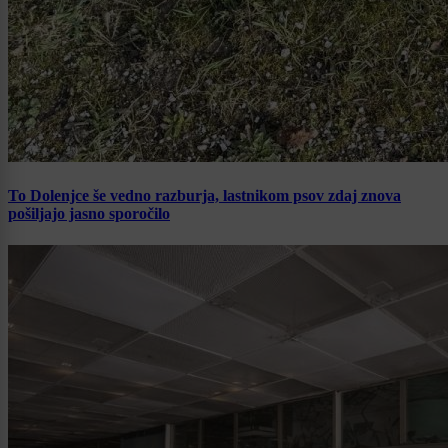
To Dolenjce še vedno razburja, lastnikom psov zdaj znova
pošiljajo jasno sporočilo