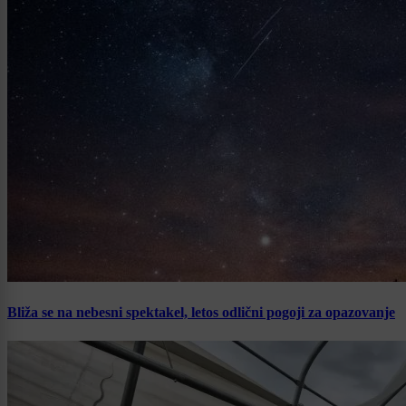
Bliža se na nebesni spektakel, letos odlični pogoji za opazovanje