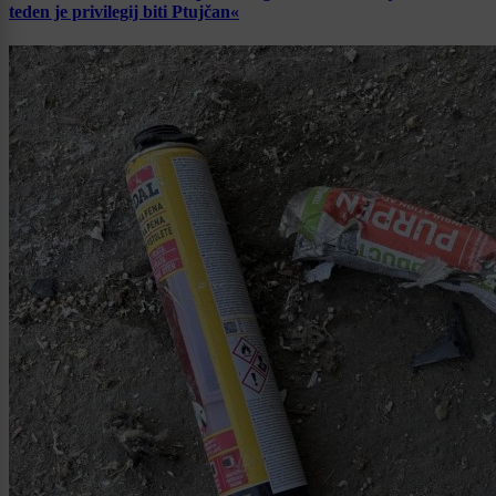
teden je privilegij biti Ptujčan«