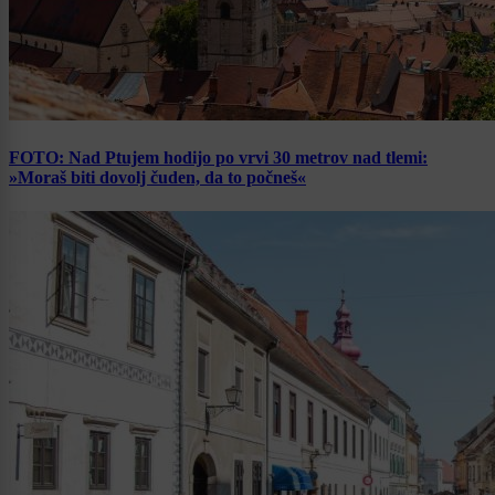
FOTO: Nad Ptujem hodijo po vrvi 30 metrov nad tlemi:
»Moraš biti dovolj čuden, da to počneš«