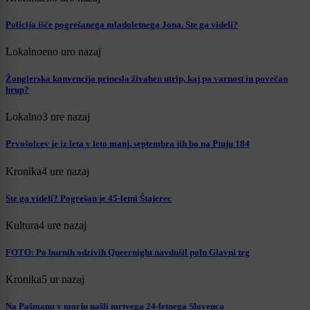
Policija išče pogrešanega mladoletnega Jona. Ste ga videli?
Lokalno
eno uro nazaj
Žonglerska konvencija prinesla živahen utrip, kaj pa varnost in povečan
hrup?
Lokalno
3 ure nazaj
Prvošolcev je iz leta v leto manj, septembra jih bo na Ptuju 184
Kronika
4 ure nazaj
Ste ga videli? Pogrešan je 45-letni Štajerec
Kultura
4 ure nazaj
FOTO: Po burnih odzivih Queernight navdušil poln Glavni trg
Kronika
5 ur nazaj
Na Pašmanu v morju našli mrtvega 24-letnega Slovenca