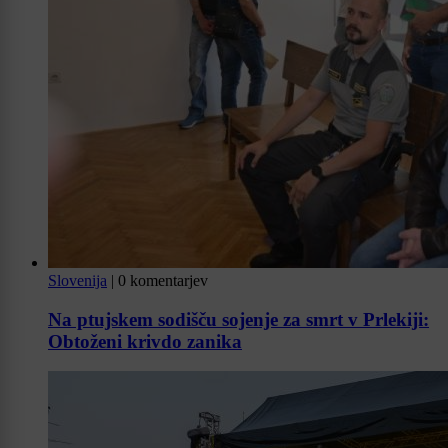
Slovenija
|
0 komentarjev
Na ptujskem sodišču sojenje za smrt v Prlekiji:
Obtoženi krivdo zanika