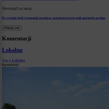
Slovenija
5 ur nazaj
Po vročini sledi vremenski preobrat, ponekod grozijo tudi močnejše nevihte
Prikaži več
Komentarji
Lokalno
Vse v Lokalno
#pomisleki