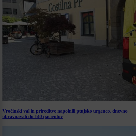
Vročinski val in prireditve napolnili ptujsko urgenco, dnevno
obravnavali do 140 pacientov