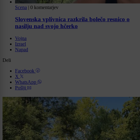
Scena
|
0 komentarjev
Slovenska vplivnica razkrila bolečo resnico o
nasilju nad svojo hčerko
Vojna
Izrael
Napad
Deli
Facebook
X
WhatsApp
Pošlji