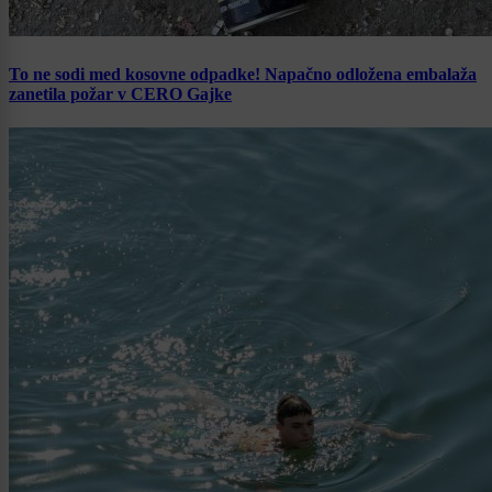
To ne sodi med kosovne odpadke! Napačno odložena embalaža
zanetila požar v CERO Gajke