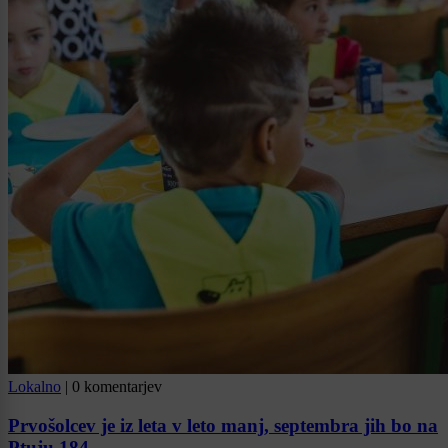
Lokalno
|
0 komentarjev
Prvošolcev je iz leta v leto manj, septembra jih bo na
Ptuju 184