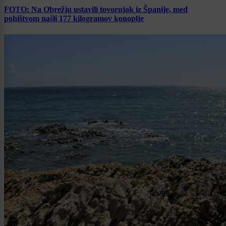
FOTO: Na Obrežju ustavili tovornjak iz Španije, med
pohištvom našli 177 kilogramov konoplje