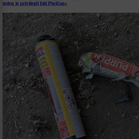
teden je privilegij biti Ptujčan«