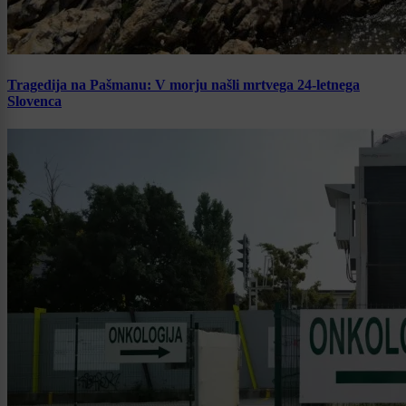
Tragedija na Pašmanu: V morju našli mrtvega 24-letnega
Slovenca