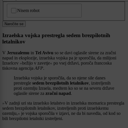
CAPTCHA
Nisem robot
Naročite se
Izraelska vojska prestregla sedem brezpilotnih
letalnikov
V
Jeruzalemu
in
Tel Avivu
so se davi oglasile sirene za zračni
napad in eksplozije, izraelska vojska pa je sporočila, da milijoni
Izraelcev
bežijo v zavetje
po vsej državi, poroča francoska
»
«
tiskovna agencija
AFP
.
Izraelska vojska je sporočila, da so njene sile danes
prestregle
sedem brezpilotnih letalnikov
, izstreljenih
proti ozemlju Izraela, medtem ko so se na severu države
oglasile sirene za
zračni napad
.
V zadnji uri sta izraelsko letalstvo in izraelska mornarica prestregla
»
sedem brezpilotnih letalnikov, izstreljenih proti izraelskemu
ozemlju,
je vojska sporočila v izjavi, ne da bi navedla, od kod so
«
bili brezpilotni letalniki izstreljeni.