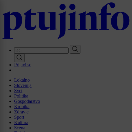
Skip
to
main
content
Prijavi se
Lokalno
Slovenija
Svet
Politika
Gospodarstvo
Kronika
Zdravje
Šport
Kultura
Scena