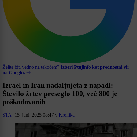
Želite biti vedno na tekočem?
Izberi Ptujinfo kot prednostni vir
na Googlu.
Izrael in Iran nadaljujeta z napadi:
Število žrtev preseglo 100, več 800 je
poškodovanih
STA
|
15. junij 2025 08:47
v
Kronika