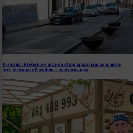
Prebivalci Prešernove ulice na Ptuju opozarjajo na pogoste
prelete drona: »Počutimo se nadzorovane«