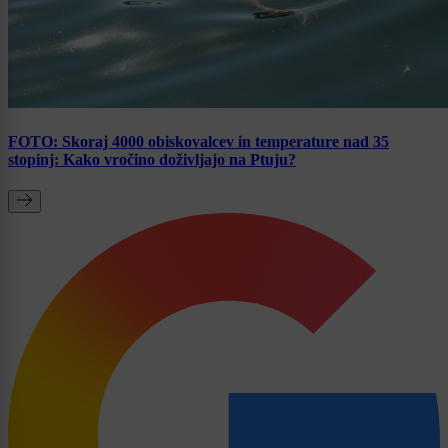
FOTO: Skoraj 4000 obiskovalcev in temperature nad 35
stopinj: Kako vročino doživljajo na Ptuju?