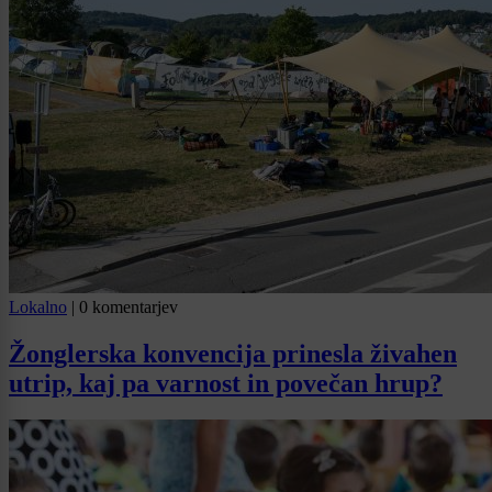
Lokalno
|
0 komentarjev
Žonglerska konvencija prinesla živahen
utrip, kaj pa varnost in povečan hrup?