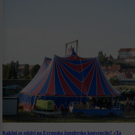
Kakšni so odzivi na Evropsko žonglersko konvencijo? »Ta