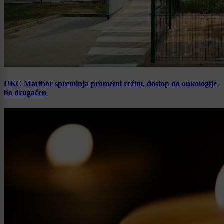
UKC Maribor spreminja prometni režim, dostop do onkologije
bo drugačen