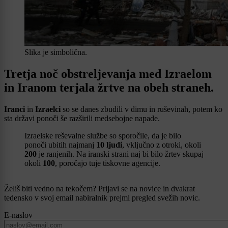
Slika je simbolična.
Tretja noč obstreljevanja med Izraelom
in Iranom terjala žrtve na obeh straneh.
Iranci
in
Izraelci
so se danes zbudili v dimu in ruševinah, potem ko
sta državi ponoči še razširili medsebojne napade.
Izraelske reševalne službe so sporočile, da je bilo
ponoči ubitih najmanj
10
ljudi
, vključno z otroki, okoli
200
je ranjenih. Na iranski strani naj bi bilo žrtev skupaj
okoli
100
, poročajo tuje tiskovne agencije.
Želiš biti vedno na tekočem? Prijavi se na novice in dvakrat
tedensko v svoj email nabiralnik prejmi pregled svežih novic.
E-naslov