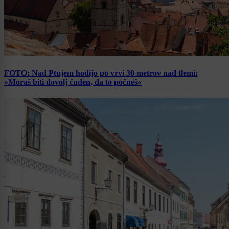
FOTO: Nad Ptujem hodijo po vrvi 30 metrov nad tlemi:
»Moraš biti dovolj čuden, da to počneš«