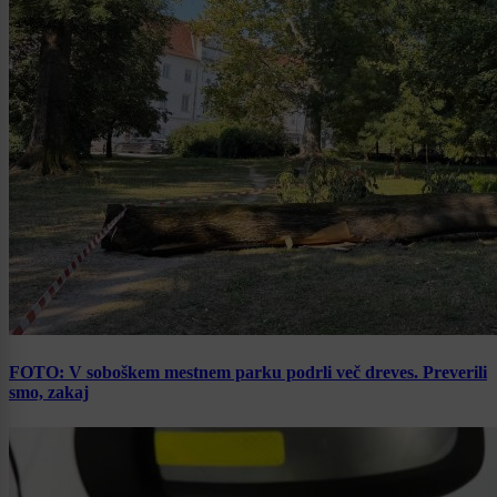
FOTO: V soboškem mestnem parku podrli več dreves. Preverili
smo, zakaj