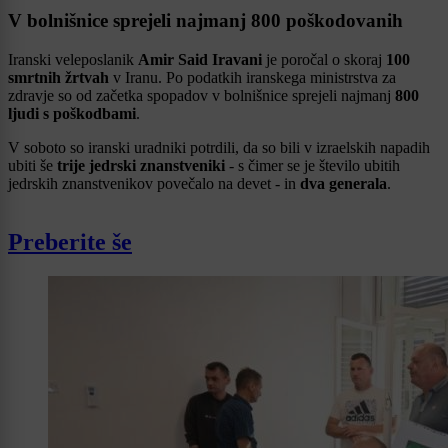
V bolnišnice sprejeli najmanj 800 poškodovanih
Iranski veleposlanik
Amir Said Iravani
je poročal o skoraj
100
smrtnih žrtvah
v Iranu. Po podatkih iranskega ministrstva za
zdravje so od začetka spopadov v bolnišnice sprejeli najmanj
800
ljudi s poškodbami
.
V soboto so iranski uradniki potrdili, da so bili v izraelskih napadih
ubiti še
trije jedrski znanstveniki
- s čimer se je število ubitih
jedrskih znanstvenikov povečalo na devet - in
dva generala
.
Preberite še