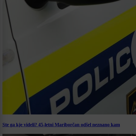
Ste ga kje videli? 45-letni Mariborčan odšel neznano kam