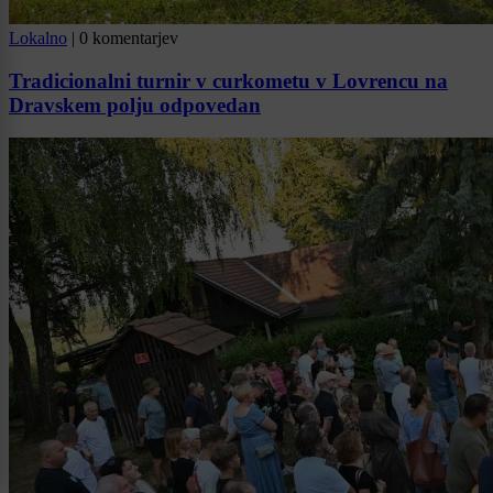
Lokalno
|
0 komentarjev
Tradicionalni turnir v curkometu v Lovrencu na
Dravskem polju odpovedan