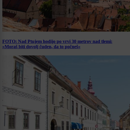
FOTO: Nad Ptujem hodijo po vrvi 30 metrov nad tlemi:
»Moraš biti dovolj čuden, da to počneš«