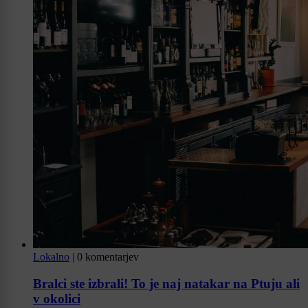
Lokalno
|
0 komentarjev
Bralci ste izbrali! To je naj natakar na Ptuju ali
v okolici