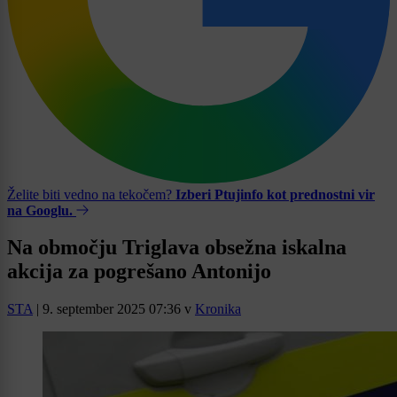
Želite biti vedno na tekočem?
Izberi Ptujinfo kot prednostni vir
na Googlu.
Na območju Triglava obsežna iskalna
akcija za pogrešano Antonijo
STA
|
9. september 2025 07:36
v
Kronika