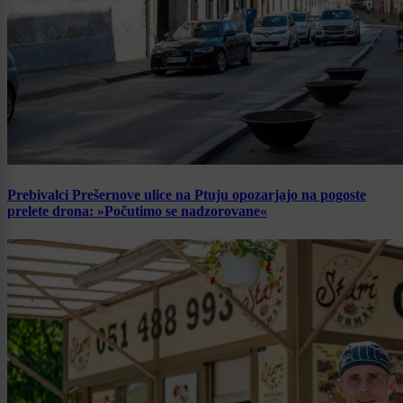
Prebivalci Prešernove ulice na Ptuju opozarjajo na pogoste
prelete drona: »Počutimo se nadzorovane«