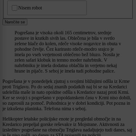
CAPTCHA
Nisem robot
Naročite se
Pogrešana je visoka okoli 165 centimetrov, srednje
postave in kratkih sivih las. Oblečena je bila v svetlo
zelene hlače do kolen, rdeče visoke nogavice in obuta v
pohodne čevlje. Čez karirasto rdeče-modro srajco je
imela po vseh verjetnosti oblečeno bež bluzo. Nosila je
zelen safari klobuk in temno moder nahrbtnik. V
nahrbtniku je imela dodatna oblačila in verjetno nekaj
hrane in pijače. S seboj je imela tudi pohodne palice.
Pogrešana je v ponedeljek zjutraj s svojimi bližnjimi odšla iz Krme
proti Triglavu. Po do sedaj znanih podatkih naj bi se na Kredarici
udeležila maše in nato opoldne odšla s Kredarice nazaj proti Krmi.
Ker se svojci s pogrešano v popoldanskem času v Krmi niso dobili,
so zaprosili za pomoč. Pohodnica je v dobri kondiciji. Pot pozna in
je izkušena planinka. Telefona nima s seboj.
Helikopter letalske policijske enote je pregledal območje in na
Kredarico prepeljal gorske reševalce iz Mojstrane. Aktivnosti za
izsleditev pogrešane na območju Triglava nadaljujejo tudi danes, saj
je še niso našli, so danes za
STA
pojasnili na policiji.