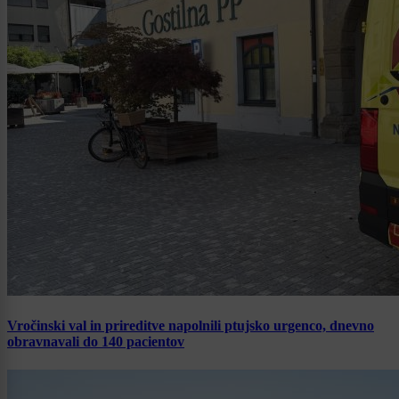
Vročinski val in prireditve napolnili ptujsko urgenco, dnevno
obravnavali do 140 pacientov