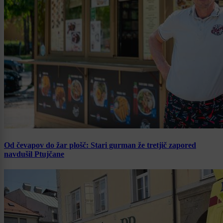
Od čevapov do žar plošč: Stari gurman že tretjič zapored
navdušil Ptujčane