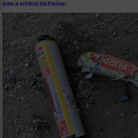
teden je privilegij biti Ptujčan«