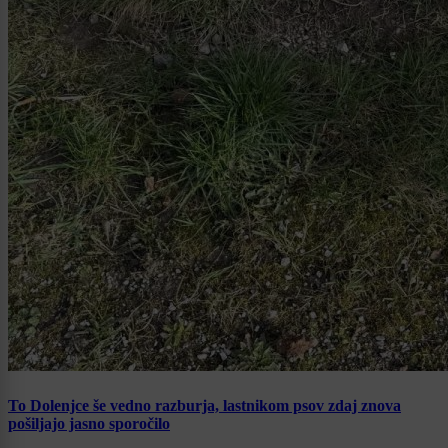
To Dolenjce še vedno razburja, lastnikom psov zdaj znova
pošiljajo jasno sporočilo