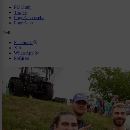
PU Kranj
Triglav
Pogrešana oseba
Pogrešana
Deli
Facebook
X
WhatsApp
Pošlji