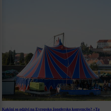
Kakšni so odzivi na Evropsko žonglersko konvencijo? »Ta