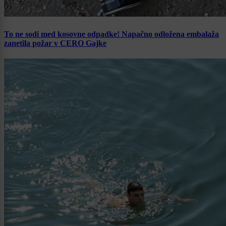
To ne sodi med kosovne odpadke! Napačno odložena embalaža
zanetila požar v CERO Gajke