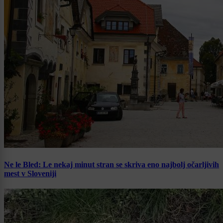
Ne le Bled: Le nekaj minut stran se skriva eno najbolj očarljivih
mest v Sloveniji