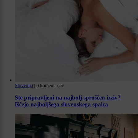
Slovenija
|
0 komentarjev
Ste pripravljeni na najbolj sproščen izziv?
Iščejo najboljšega slovenskega spalca