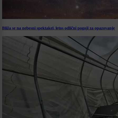
Bliža se na nebesni spektakel, letos odlični pogoji za opazovanje