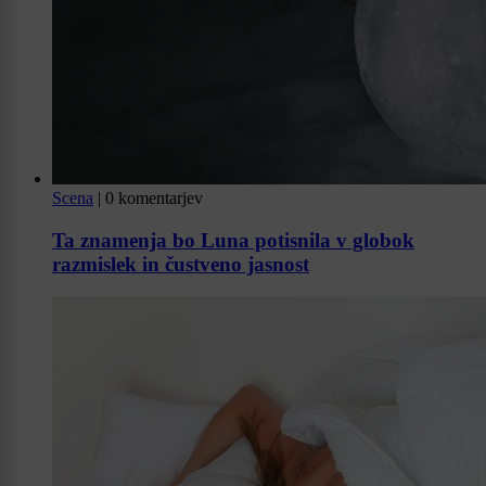
Scena
|
0 komentarjev
Ta znamenja bo Luna potisnila v globok
razmislek in čustveno jasnost