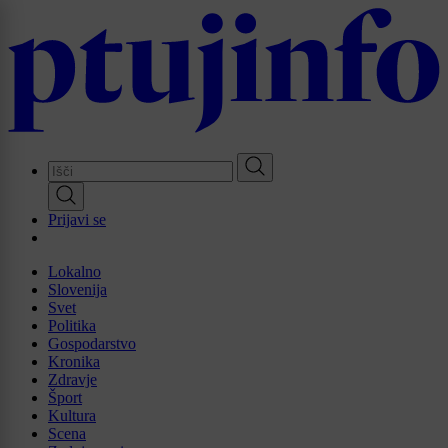
Skip
to
main
content
Prijavi se
Lokalno
Slovenija
Svet
Politika
Gospodarstvo
Kronika
Zdravje
Šport
Kultura
Scena