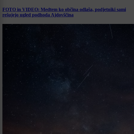
FOTO in VIDEO: Medtem ko občina odlaša, podjetniki sami
rešujejo ugled podhoda Ajdovščina