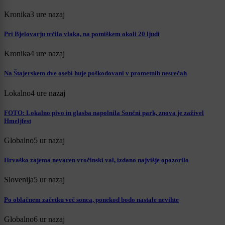
Kronika
3 ure nazaj
Pri Bjelovarju trčila vlaka, na potniškem okoli 20 ljudi
Kronika
4 ure nazaj
Na Štajerskem dve osebi huje poškodovani v prometnih nesrečah
Lokalno
4 ure nazaj
FOTO: Lokalno pivo in glasba napolnila Sončni park, znova je zaživel
Hmeljfest
Globalno
5 ur nazaj
Hrvaško zajema nevaren vročinski val, izdano najvišje opozorilo
Slovenija
5 ur nazaj
Po oblačnem začetku več sonca, ponekod bodo nastale nevihte
Globalno
6 ur nazaj