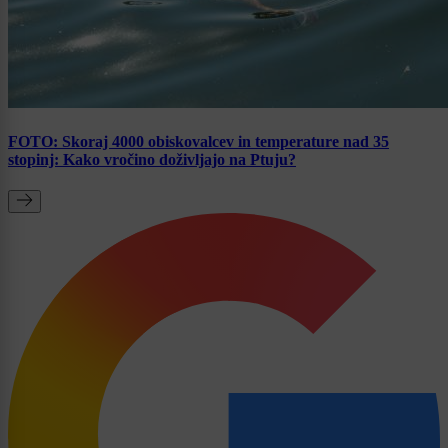
FOTO: Skoraj 4000 obiskovalcev in temperature nad 35
stopinj: Kako vročino doživljajo na Ptuju?