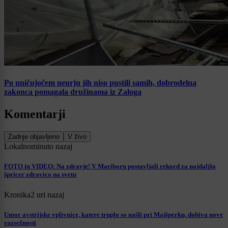
Po uničujočem neurju jih niso pustili samih, dobrodelna
zakonca pomagala družinama iz Zaloga
Komentarji
Zadnje objavljeno
V živo
Lokalno
minuto nazaj
FOTO in VIDEO: Na zdravje! V Mariboru postavljali rekord za najdaljšo
špricer zdravico na svetu
Kronika
2 uri nazaj
Umor avstrijske vplivnice, katere truplo so našli pri Majšperku, dobiva nove
razsežnosti