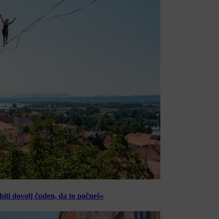
ti dovolj čuden, da to počneš«