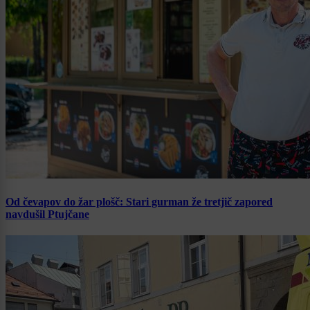
Od čevapov do žar plošč: Stari gurman že tretjič zapored
navdušil Ptujčane