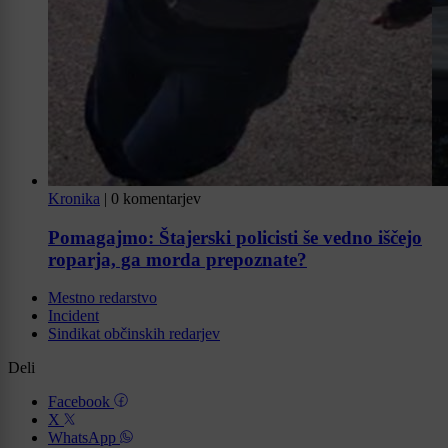
Kronika
|
0 komentarjev
Pomagajmo: Štajerski policisti še vedno iščejo
roparja, ga morda prepoznate?
Mestno redarstvo
Incident
Sindikat občinskih redarjev
Deli
Facebook
X
WhatsApp