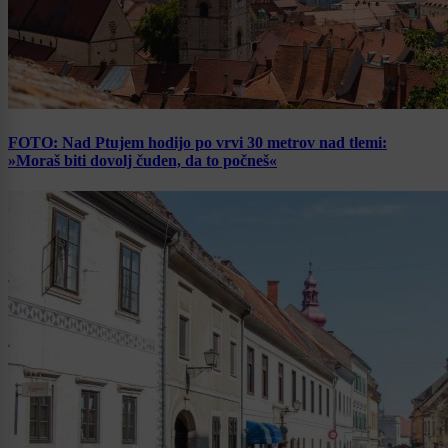
FOTO: Nad Ptujem hodijo po vrvi 30 metrov nad tlemi:
»Moraš biti dovolj čuden, da to počneš«