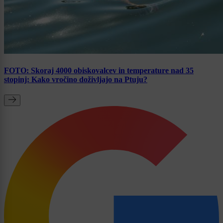
FOTO: Skoraj 4000 obiskovalcev in temperature nad 35
stopinj: Kako vročino doživljajo na Ptuju?