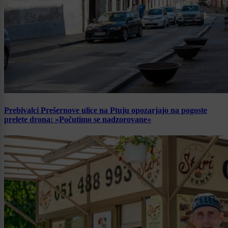
Prebivalci Prešernove ulice na Ptuju opozarjajo na pogoste
prelete drona: »Počutimo se nadzorovane«