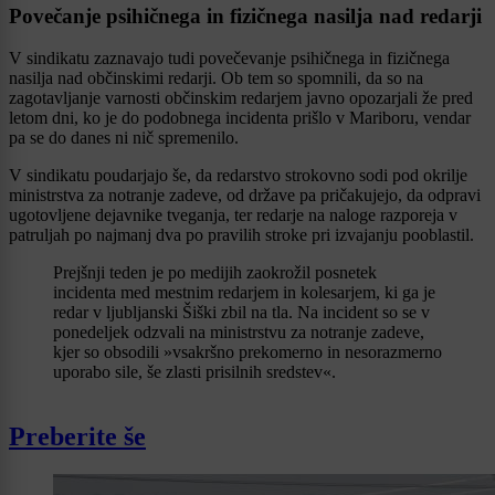
Povečanje psihičnega in fizičnega nasilja nad redarji
V sindikatu zaznavajo tudi povečevanje psihičnega in fizičnega
nasilja nad občinskimi redarji. Ob tem so spomnili, da so na
zagotavljanje varnosti občinskim redarjem javno opozarjali že pred
letom dni, ko je do podobnega incidenta prišlo v Mariboru, vendar
pa se do danes ni nič spremenilo.
V sindikatu poudarjajo še, da redarstvo strokovno sodi pod okrilje
ministrstva za notranje zadeve, od države pa pričakujejo, da odpravi
ugotovljene dejavnike tveganja, ter redarje na naloge razporeja v
patruljah po najmanj dva po pravilih stroke pri izvajanju pooblastil.
Prejšnji teden je po medijih zaokrožil posnetek
incidenta med mestnim redarjem in kolesarjem, ki ga je
redar v ljubljanski Šiški zbil na tla. Na incident so se v
ponedeljek odzvali na ministrstvu za notranje zadeve,
kjer so obsodili »vsakršno prekomerno in nesorazmerno
uporabo sile, še zlasti prisilnih sredstev«.
Preberite še