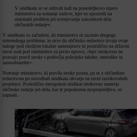
V sindikatu so se odzvali tudi na ponedeljkovo izjavo
ministrstva za notranje zadeve, kjer so opozorili na
sistemski problem pri ocenjevanju zakonitosti dela
občinskih redarjev.
V sindikatu so začudeni, da ministrstvo ni zaznalo drugega
sistemskega problema, in sicer da občinsko redarstvo izvaja svoje
naloge pod okriljem lokalne samouprave in posledično na državni
ravni sodi pod ministrstvo za javno upravo, »kjer strokovno ne
poznajo pravil stroke s področja policijske taktike, metodike in
samoobrambe«.
Notranje ministrstvo, ki pravila stroke pozna, pa se z občinskim
redarstvom po navedbah sindikata ukvarja na ravni raziskovalnih
projektov. Posledično mnogokrat sindikat strokovno usmerja
občinske radarje pri delu, kar je popolnoma nesprejemljivo, so
zapisali.