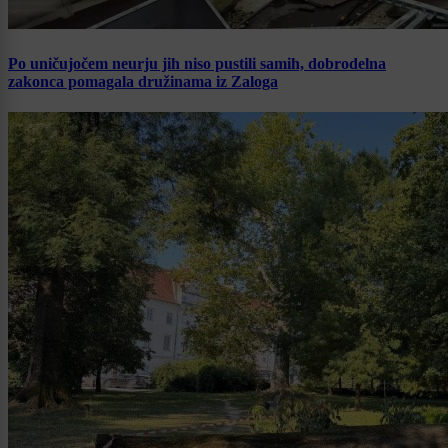
Po uničujočem neurju jih niso pustili samih, dobrodelna
zakonca pomagala družinama iz Zaloga