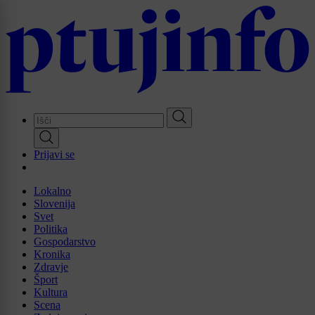
Skip
to
main
content
Prijavi se
Lokalno
Slovenija
Svet
Politika
Gospodarstvo
Kronika
Zdravje
Šport
Kultura
Scena