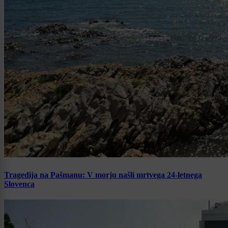
Tragedija na Pašmanu: V morju našli mrtvega 24-letnega
Slovenca