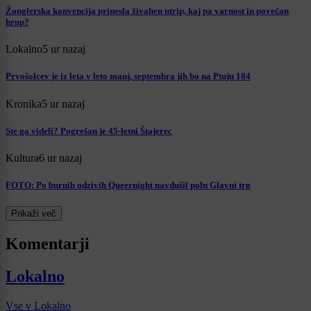
Žonglerska konvencija prinesla živahen utrip, kaj pa varnost in povečan
hrup?
Lokalno
5 ur nazaj
Prvošolcev je iz leta v leto manj, septembra jih bo na Ptuju 184
Kronika
5 ur nazaj
Ste ga videli? Pogrešan je 45-letni Štajerec
Kultura
6 ur nazaj
FOTO: Po burnih odzivih Queernight navdušil poln Glavni trg
Prikaži več
Komentarji
Lokalno
Vse v Lokalno