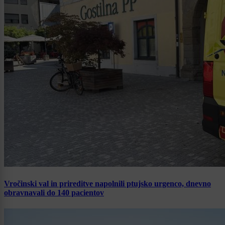
Vročinski val in prireditve napolnili ptujsko urgenco, dnevno
obravnavali do 140 pacientov