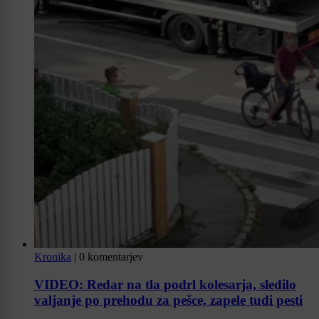
Kronika
|
0 komentarjev
VIDEO: Redar na tla podrl kolesarja, sledilo
valjanje po prehodu za pešce, zapele tudi pesti