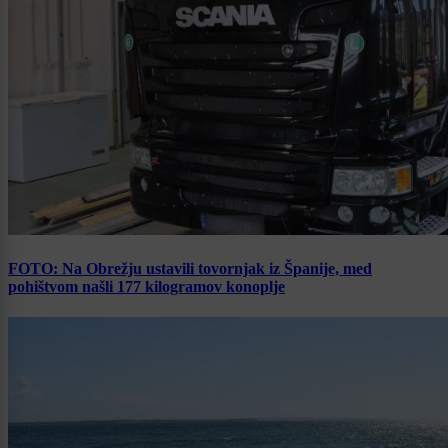
FOTO: Na Obrežju ustavili tovornjak iz Španije, med
pohištvom našli 177 kilogramov konoplje