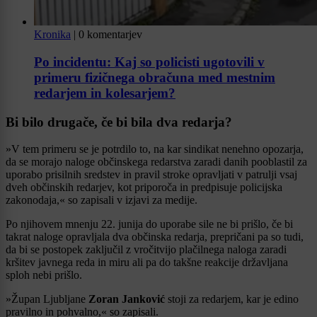
Kronika
|
0 komentarjev
Po incidentu: Kaj so policisti ugotovili v
primeru fizičnega obračuna med mestnim
redarjem in kolesarjem?
Bi bilo drugače, če bi bila dva redarja?
»V tem primeru se je potrdilo to, na kar sindikat nenehno opozarja,
da se morajo naloge občinskega redarstva zaradi danih pooblastil za
uporabo prisilnih sredstev in pravil stroke opravljati v patrulji vsaj
dveh občinskih redarjev, kot priporoča in predpisuje policijska
zakonodaja,« so zapisali v izjavi za medije.
Po njihovem mnenju 22. junija do uporabe sile ne bi prišlo, če bi
takrat naloge opravljala dva občinska redarja, prepričani pa so tudi,
da bi se postopek zaključil z vročitvijo plačilnega naloga zaradi
kršitev javnega reda in miru ali pa do takšne reakcije državljana
sploh nebi prišlo.
»Župan Ljubljane
Zoran Janković
stoji za redarjem, kar je edino
pravilno in pohvalno,« so zapisali.