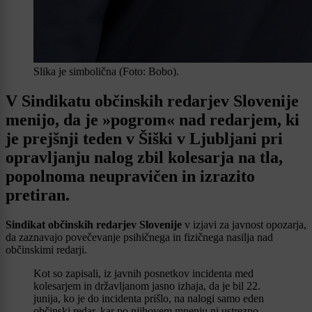
Slika je simbolična (Foto: Bobo).
V Sindikatu občinskih redarjev Slovenije
menijo, da je »pogrom« nad redarjem, ki
je prejšnji teden v Šiški v Ljubljani pri
opravljanju nalog zbil kolesarja na tla,
popolnoma neupravičen in izrazito
pretiran.
Sindikat občinskih redarjev Slovenije
v izjavi za javnost opozarja,
da zaznavajo povečevanje psihičnega in fizičnega nasilja nad
občinskimi redarji.
Kot so zapisali, iz javnih posnetkov incidenta med
kolesarjem in državljanom jasno izhaja, da je bil 22.
junija, ko je do incidenta prišlo, na nalogi samo eden
občinski redar, kar po njihovem mnenju ni ustrezno.