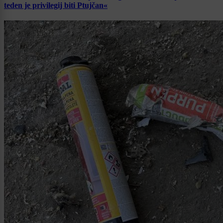
teden je privilegij biti Ptujčan«