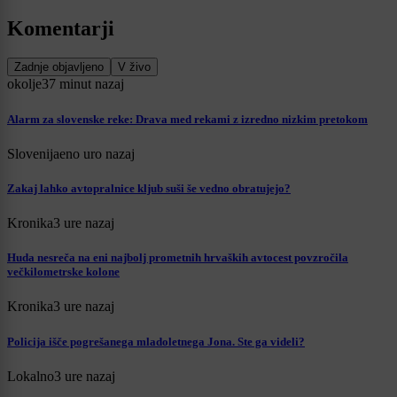
Komentarji
Zadnje objavljeno
V živo
okolje
37 minut nazaj
Alarm za slovenske reke: Drava med rekami z izredno nizkim pretokom
Slovenija
eno uro nazaj
Zakaj lahko avtopralnice kljub suši še vedno obratujejo?
Kronika
3 ure nazaj
Huda nesreča na eni najbolj prometnih hrvaških avtocest povzročila
večkilometrske kolone
Kronika
3 ure nazaj
Policija išče pogrešanega mladoletnega Jona. Ste ga videli?
Lokalno
3 ure nazaj