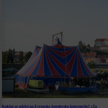
Kakšni so odzivi na Evropsko žonglersko konvencijo? »Ta