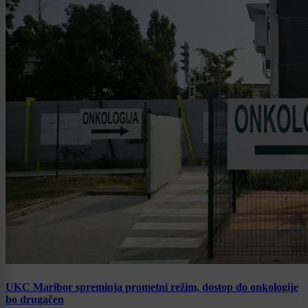
UKC Maribor spreminja prometni režim, dostop do onkologije
bo drugačen