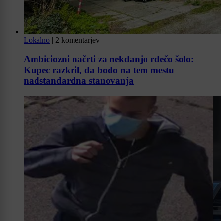
Lokalno
|
2 komentarjev
Ambiciozni načrti za nekdanjo rdečo šolo:
Kupec razkril, da bodo na tem mestu
nadstandardna stanovanja