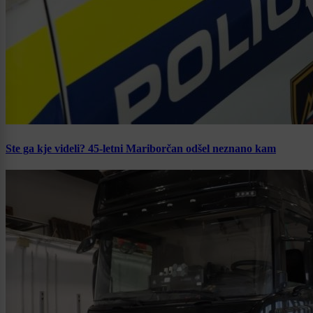
Ste ga kje videli? 45-letni Mariborčan odšel neznano kam