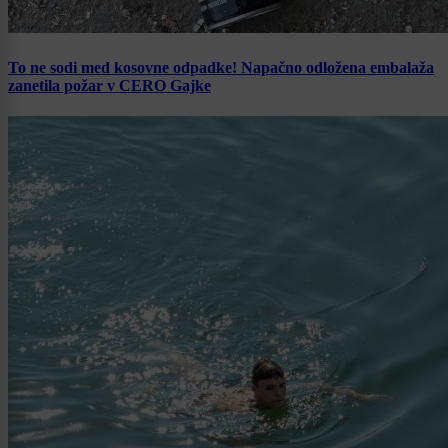
To ne sodi med kosovne odpadke! Napačno odložena embalaža
zanetila požar v CERO Gajke