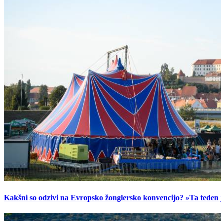
Kakšni so odzivi na Evropsko žonglersko konvencijo? »Ta teden je