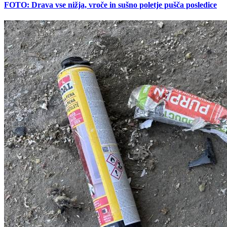
FOTO: Drava vse nižja, vroče in sušno poletje pušča posledice