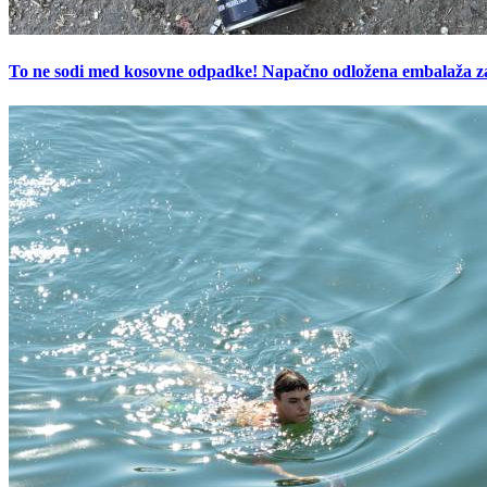
To ne sodi med kosovne odpadke! Napačno odložena embalaža z