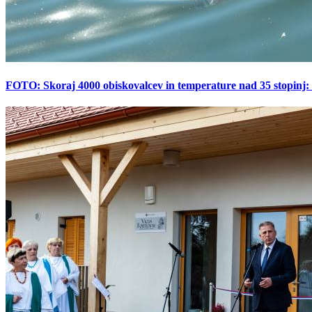
FOTO: Skoraj 4000 obiskovalcev in temperature nad 35 stopinj: 