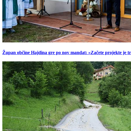
Župan občine Hajdina gre po nov mandat: »Začete projekte je t