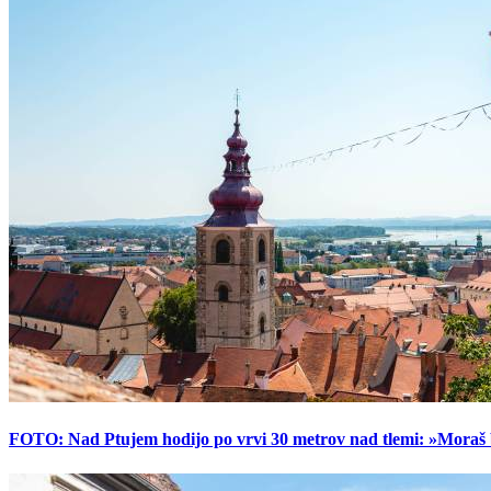
FOTO: Nad Ptujem hodijo po vrvi 30 metrov nad tlemi: »Moraš bi