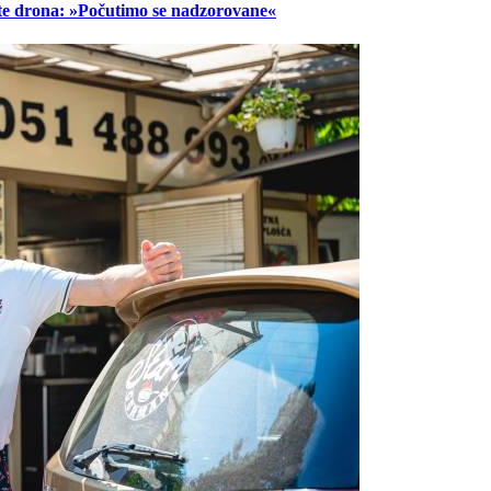
lete drona: »Počutimo se nadzorovane«
Prijavi se na cajtng