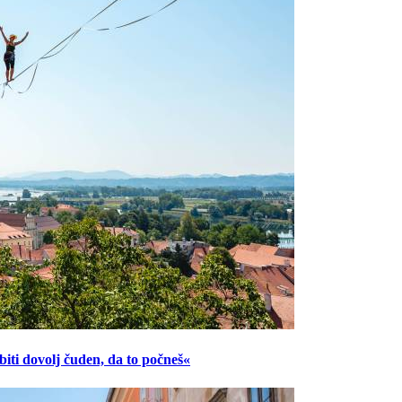
ti dovolj čuden, da to počneš«