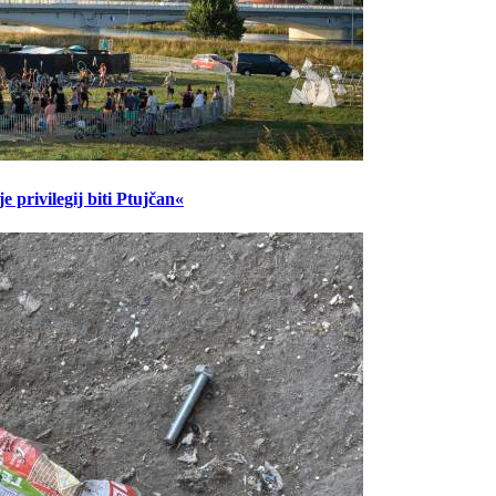
 privilegij biti Ptujčan«