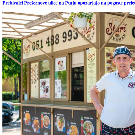
Prebivalci Prešernove ulice na Ptuju opozarjajo na pogoste pre