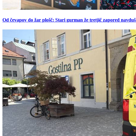
Od čevapov do žar plošč: Stari gurman že tretjič zapored navduš