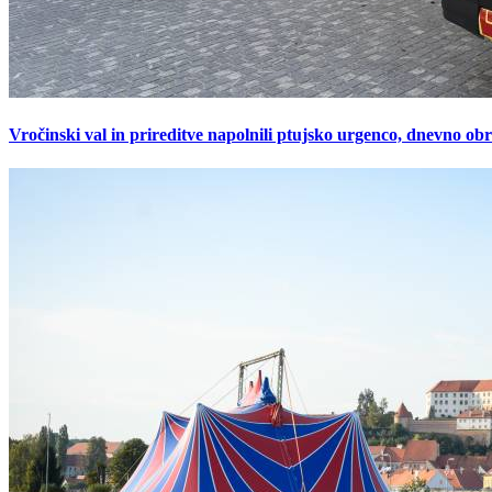
Vročinski val in prireditve napolnili ptujsko urgenco, dnevno ob