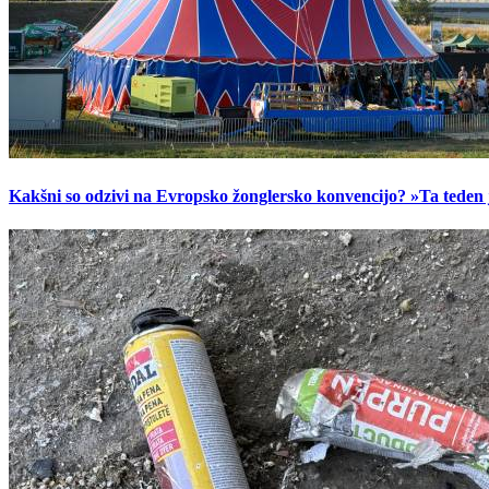
Kakšni so odzivi na Evropsko žonglersko konvencijo? »Ta teden je