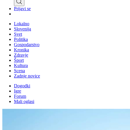
Prijavi se
Lokalno
Slovenija
Svet
Politika
Gospodarstvo
Kronika
Zdravje
Šport
Kultura
Scena
Zadnje novice
Dogodki
Igre
Forum
Mali oglasi