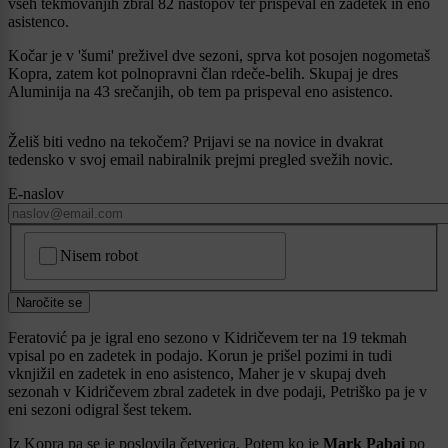
vseh tekmovanjih zbral 82 nastopov ter prispeval en zadetek in eno
asistenco.
Kočar je v 'šumi' preživel dve sezoni, sprva kot posojen nogometaš
Kopra, zatem kot polnopravni član rdeče-belih. Skupaj je dres
Aluminija na 43 srečanjih, ob tem pa prispeval eno asistenco.
Želiš biti vedno na tekočem? Prijavi se na novice in dvakrat
tedensko v svoj email nabiralnik prejmi pregled svežih novic.
E-naslov
CAPTCHA
Nisem robot
Naročite se
Feratović pa je igral eno sezono v Kidričevem ter na 19 tekmah
vpisal po en zadetek in podajo. Korun je prišel pozimi in tudi
vknjižil en zadetek in eno asistenco, Maher je v skupaj dveh
sezonah v Kidričevem zbral zadetek in dve podaji, Petriško pa je v
eni sezoni odigral šest tekem.
Iz Kopra pa se je poslovila četverica. Potem ko je
Mark Pabai
po