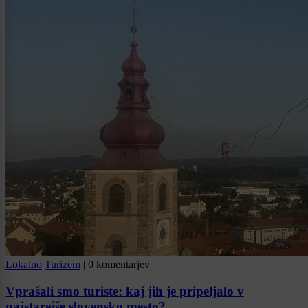
Lokalno
Turizem
|
0 komentarjev
Vprašali smo turiste: kaj jih je pripeljalo v
najstarejše slovensko mesto?