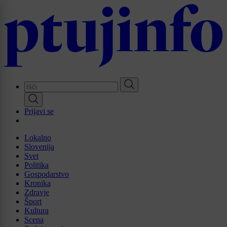
Skip
to
main
content
Prijavi se
Lokalno
Slovenija
Svet
Politika
Gospodarstvo
Kronika
Zdravje
Šport
Kultura
Scena