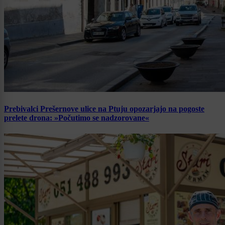
Prebivalci Prešernove ulice na Ptuju opozarjajo na pogoste
prelete drona: »Počutimo se nadzorovane«