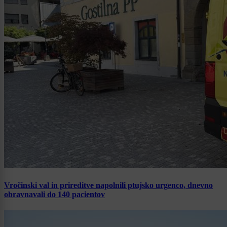
Vročinski val in prireditve napolnili ptujsko urgenco, dnevno
obravnavali do 140 pacientov