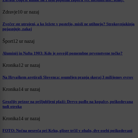
Zdravje
10 ur nazaj
Zvečer ste utrujeni, a ko ležete v posteljo, misli ne utihnejo? Strokovnjakinja
pojasnjuje, zakaj
Šport
12 ur nazaj
Aluminij in Nafta 1903: Kdo je osvojil pomembne prvenstvene točke?
Kronika
12 ur nazaj
Na Hrvaškem aretirali Slovenca: osumljen pranja skoraj 3 milijonov evrov
Kronika
14 ur nazaj
Grozljiv prizor na priljubljeni plaži: Drevo padlo na kopalce, poškodovana
tudi otroka
Kronika
14 ur nazaj
FOTO: Nočna nesreča pri Krku, gliser trčil v obalo, dve osebi poškodovani