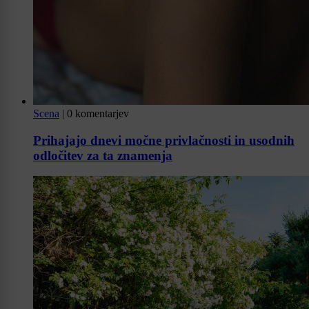
Scena
|
0 komentarjev
Prihajajo dnevi močne privlačnosti in usodnih
odločitev za ta znamenja