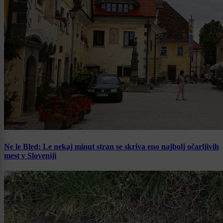
Ne le Bled: Le nekaj minut stran se skriva eno najbolj očarljivih
mest v Sloveniji