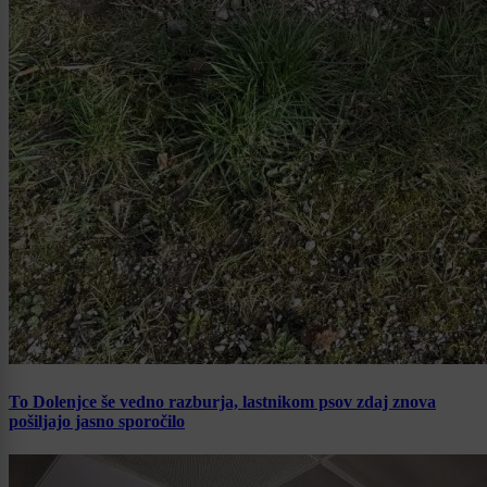
To Dolenjce še vedno razburja, lastnikom psov zdaj znova
pošiljajo jasno sporočilo