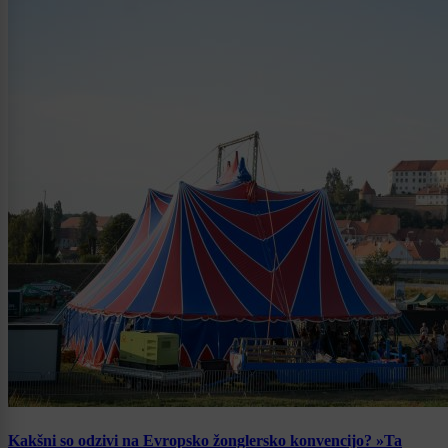
Kakšni so odzivi na Evropsko žonglersko konvencijo? »Ta