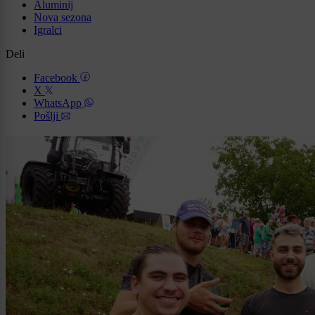
Aluminij
Nova sezona
Igralci
Deli
Facebook
X
WhatsApp
Pošlji