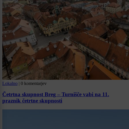
Lokalno
|
0 komentarjev
Četrtna skupnost Breg – Turnišče vabi na 11.
praznik četrtne skupnosti