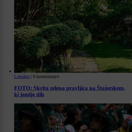
Lokalno
|
0 komentarjev
FOTO: Skrita zelena pravljica na Štajerskem,
ki jemlje dih