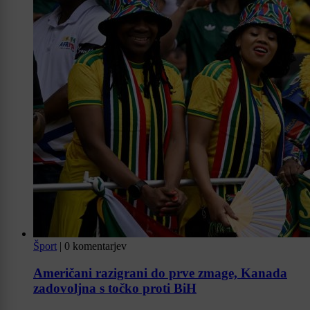
Šport
|
0 komentarjev
Američani razigrani do prve zmage, Kanada
zadovoljna s točko proti BiH