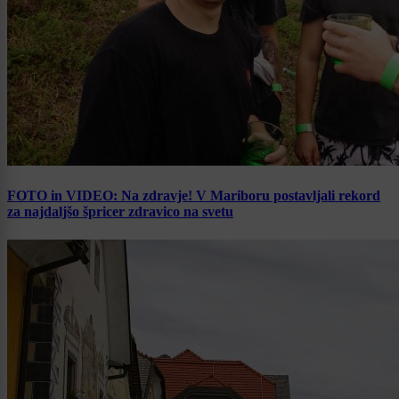
FOTO in VIDEO: Na zdravje! V Mariboru postavljali rekord
za najdaljšo špricer zdravico na svetu