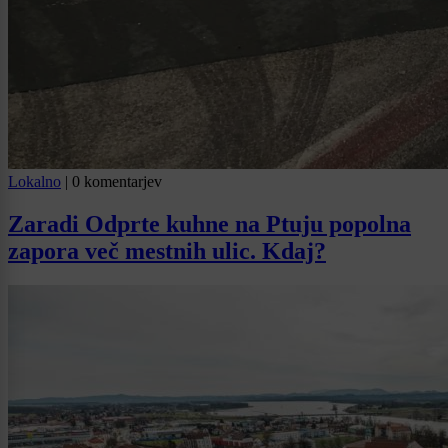
Lokalno
|
0 komentarjev
Zaradi Odprte kuhne na Ptuju popolna
zapora več mestnih ulic. Kdaj?