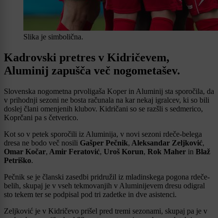
Slika je simbolična.
Kadrovski pretres v Kidričevem,
Aluminij zapušča več nogometašev.
Slovenska nogometna prvoligaša Koper in Aluminij sta sporočila, da
v prihodnji sezoni ne bosta računala na kar nekaj igralcev, ki so bili
doslej člani omenjenih klubov. Kidričani so se razšli s sedmerico,
Koprčani pa s četverico.
Kot so v petek sporočili iz Aluminija, v novi sezoni rdeče-belega
dresa ne bodo več nosili
Gašper Pečnik
,
Aleksandar Zeljković
,
Omar Kočar
,
Amir Feratović
,
Uroš Korun
,
Rok Maher
in
Blaž
Petriško
.
Pečnik se je članski zasedbi pridružil iz mladinskega pogona rdeče-
belih, skupaj je v vseh tekmovanjih v Aluminijevem dresu odigral
sto tekem ter se podpisal pod tri zadetke in dve asistenci.
Zeljković je v Kidričevo prišel pred tremi sezonami, skupaj pa je v