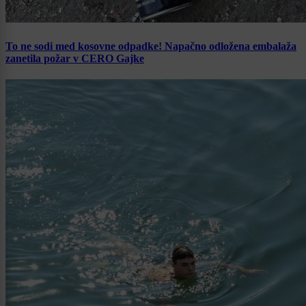
To ne sodi med kosovne odpadke! Napačno odložena embalaža
zanetila požar v CERO Gajke