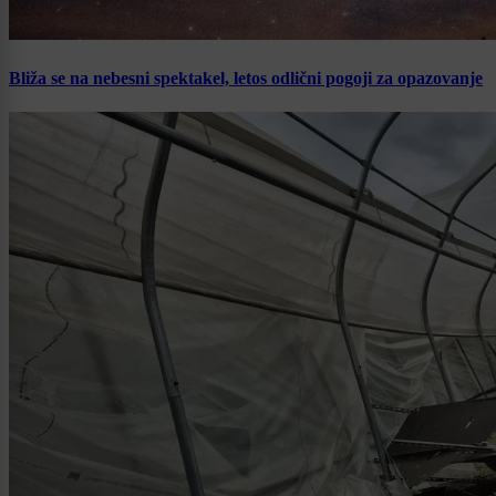
Bliža se na nebesni spektakel, letos odlični pogoji za opazovanje