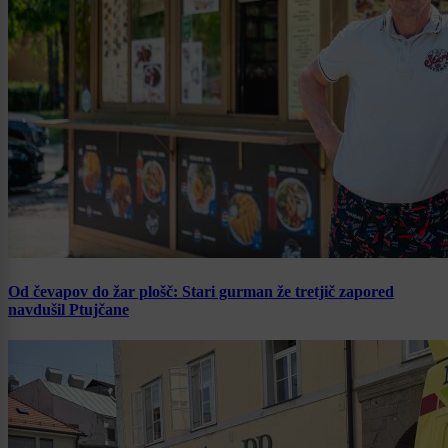
Od čevapov do žar plošč: Stari gurman že tretjič zapored
navdušil Ptujčane