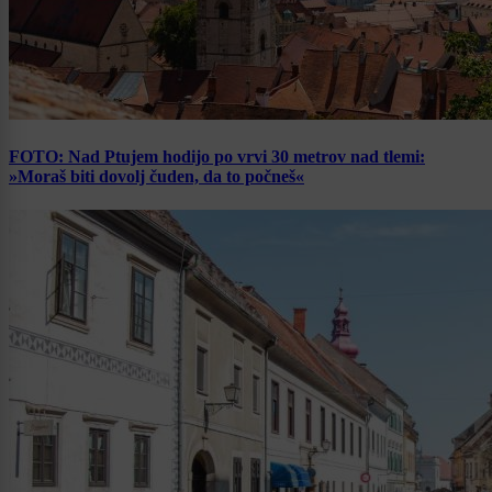
FOTO: Nad Ptujem hodijo po vrvi 30 metrov nad tlemi:
»Moraš biti dovolj čuden, da to počneš«