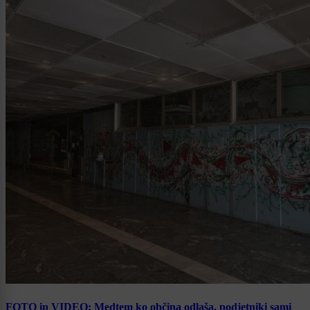
FOTO in VIDEO: Medtem ko občina odlaša, podjetniki sami