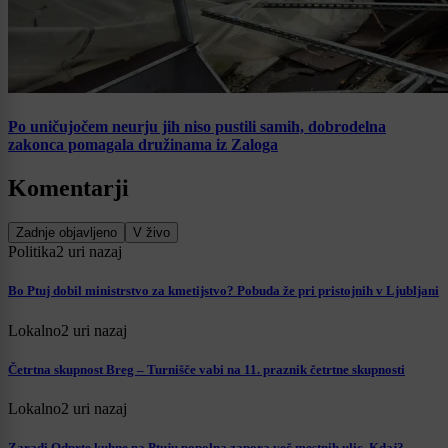
Po uničujočem neurju jih niso pustili samih, dobrodelna
zakonca pomagala družinama iz Zaloga
Komentarji
Zadnje objavljeno
V živo
Politika
2 uri nazaj
Bo Ptuj dobil ministrstvo za kmetijstvo? Pobuda že pri pristojnih v Ljubljani
Lokalno
2 uri nazaj
Četrtna skupnost Breg – Turnišče vabi na 11. praznik četrtne skupnosti
Lokalno
2 uri nazaj
Zaradi Odprte kuhne na Ptuju popolna zapora več mestnih ulic. Kdaj?