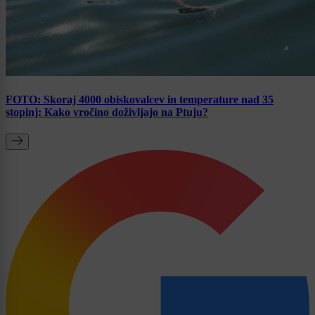
FOTO: Skoraj 4000 obiskovalcev in temperature nad 35
stopinj: Kako vročino doživljajo na Ptuju?