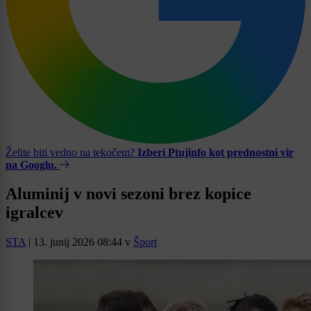
Želite biti vedno na tekočem?
Izberi Ptujinfo kot prednostni vir
na Googlu.
Aluminij v novi sezoni brez kopice
igralcev
STA
|
13. junij 2026 08:44
v
Šport