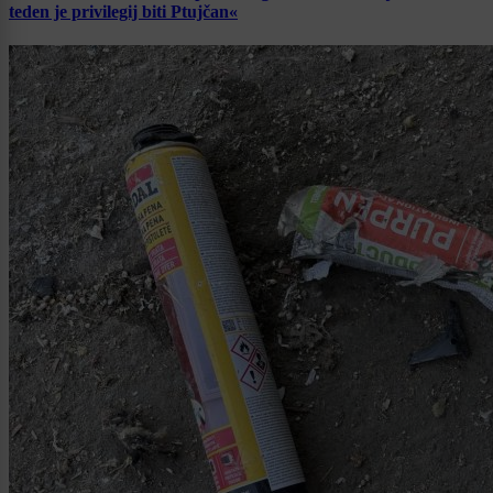
teden je privilegij biti Ptujčan«