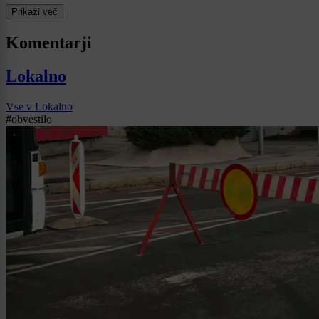
Prikaži več
Komentarji
Lokalno
Vse v Lokalno
#obvestilo