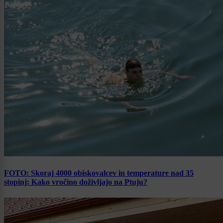
FOTO: Skoraj 4000 obiskovalcev in temperature nad 35
stopinj: Kako vročino doživljajo na Ptuju?