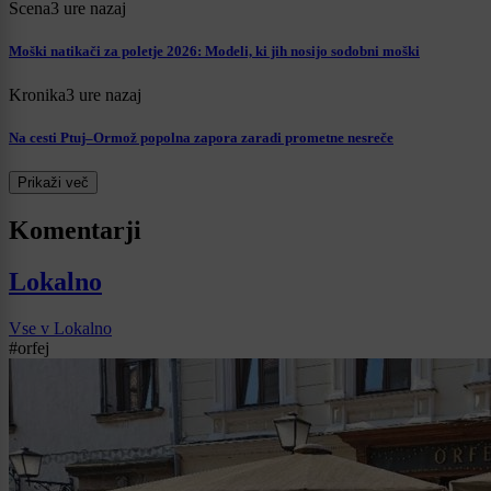
Scena
3 ure nazaj
Moški natikači za poletje 2026: Modeli, ki jih nosijo sodobni moški
Kronika
3 ure nazaj
Na cesti Ptuj–Ormož popolna zapora zaradi prometne nesreče
Prikaži več
Komentarji
Lokalno
Vse v Lokalno
#orfej