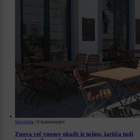
Slovenija
|
0 komentarjev
Znova več vnosov okužb iz tujine, žarišča tudi