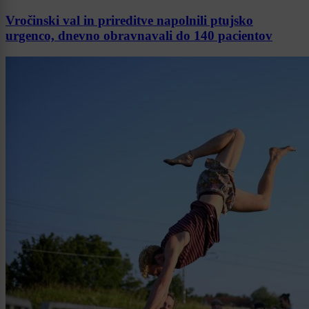
Vročinski val in prireditve napolnili ptujsko
urgenco, dnevno obravnavali do 140 pacientov