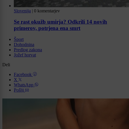
Slovenija
|
0 komentarjev
Se rast okužb umirja? Odkrili 14 novih
primerov, potrjena ena smrt
Šport
Dohodnina
Predlog zakona
Jožef horvat
Deli
Facebook
X
WhatsApp
Pošlji