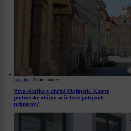
Lokalno
|
0 komentarjev
Prva okužba v občini Majšperk. Katere
podravske občine so še brez potrjenih
primerov?