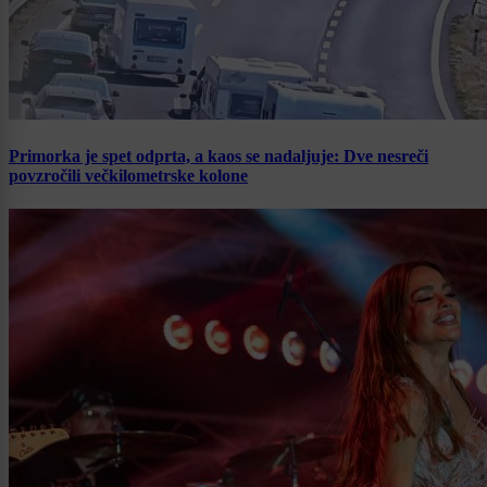
Primorka je spet odprta, a kaos se nadaljuje: Dve nesreči
povzročili večkilometrske kolone