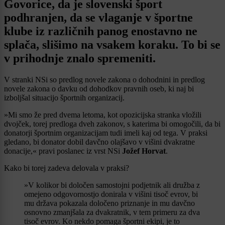
Govorice, da je slovenski šport
podhranjen, da se vlaganje v športne
klube iz različnih panog enostavno ne
splača, slišimo na vsakem koraku. To bi se
v prihodnje znalo spremeniti.
V stranki NSi so predlog novele zakona o dohodnini in predlog
novele zakona o davku od dohodkov pravnih oseb, ki naj bi
izboljšal situacijo športnih organizacij.
»Mi smo že pred dvema letoma, kot opozicijska stranka vložili
dvojček, torej predloga dveh zakonov, s katerima bi omogočili, da bi
donatorji športnim organizacijam tudi imeli kaj od tega. V praksi
gledano, bi donator dobil davčno olajšavo v višini dvakratne
donacije,« pravi poslanec iz vrst NSi
Jožef Horvat
.
Kako bi torej zadeva delovala v praksi?
»V kolikor bi določen samostojni podjetnik ali družba z
omejeno odgovornostjo donirala v višini tisoč evrov, bi
mu država pokazala določeno priznanje in mu davčno
osnovno zmanjšala za dvakratnik, v tem primeru za dva
tisoč evrov. Ko nekdo pomaga športni ekipi, je to