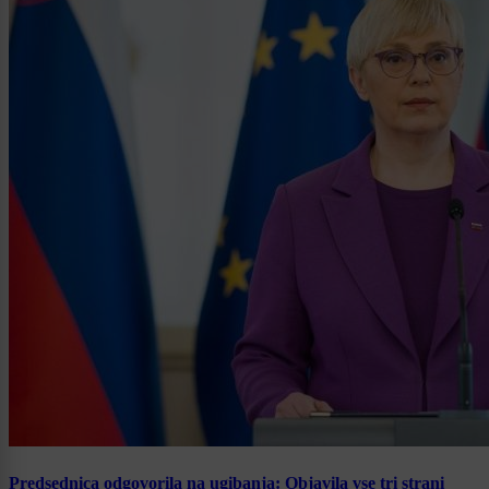
Predsednica odgovorila na ugibanja: Objavila vse tri strani