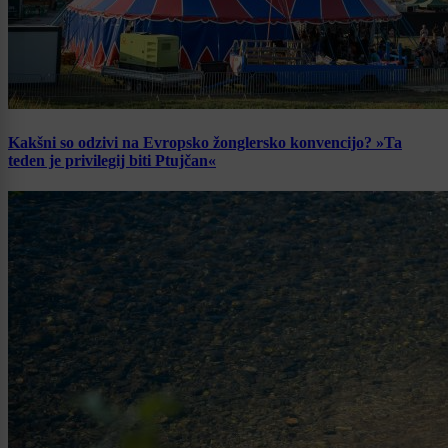
Kakšni so odzivi na Evropsko žonglersko konvencijo? »Ta
teden je privilegij biti Ptujčan«