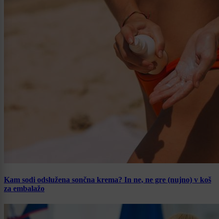
Kam sodi odslužena sončna krema? In ne, ne gre (nujno) v koš
za embalažo