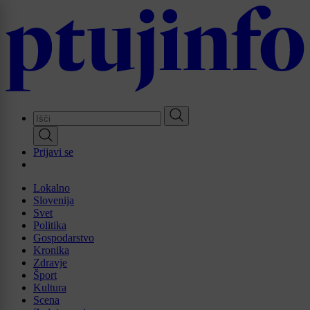
Skip
to
main
content
Prijavi se
Lokalno
Slovenija
Svet
Politika
Gospodarstvo
Kronika
Zdravje
Šport
Kultura
Scena