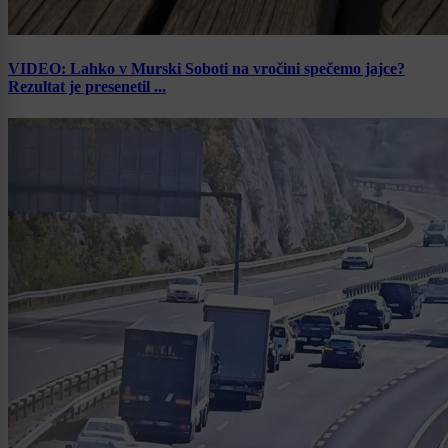
VIDEO: Lahko v Murski Soboti na vročini spečemo jajce?
Rezultat je presenetil ...