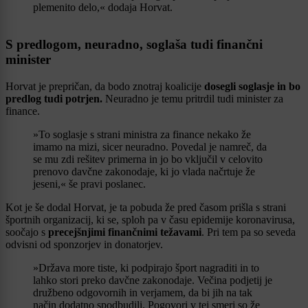
plemenito delo,« dodaja Horvat.
S predlogom, neuradno, soglaša tudi finančni
minister
Horvat je prepričan, da bodo znotraj koalicije
dosegli soglasje in bo
predlog tudi potrjen.
Neuradno je temu pritrdil tudi minister za
finance.
»To soglasje s strani ministra za finance nekako že
imamo na mizi, sicer neuradno. Povedal je namreč, da
se mu zdi rešitev primerna in jo bo vključil v celovito
prenovo davčne zakonodaje, ki jo vlada načrtuje že
jeseni,« še pravi poslanec.
Kot je še dodal Horvat, je ta pobuda že pred časom prišla s strani
športnih organizacij, ki se, sploh pa v času epidemije koronavirusa,
soočajo s
precejšnjimi finančnimi težavami
. Pri tem pa so seveda
odvisni od sponzorjev in donatorjev.
»Država more tiste, ki podpirajo šport nagraditi in to
lahko stori preko davčne zakonodaje. Večina podjetij je
družbeno odgovornih in verjamem, da bi jih na tak
način dodatno spodbudili. Pogovori v tej smeri so že