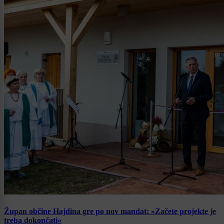
Župan občine Hajdina gre po nov mandat: »Začete projekte je
treba dokončati«