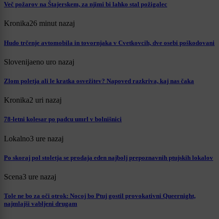
Več požarov na Štajerskem, za njimi bi lahko stal požigalec
Kronika
26 minut nazaj
Hudo trčenje avtomobila in tovornjaka v Cvetkovcih, dve osebi poškodovani
Slovenija
eno uro nazaj
Zlom poletja ali le kratka osvežitev? Napoved razkriva, kaj nas čaka
Kronika
2 uri nazaj
78-letni kolesar po padcu umrl v bolnišnici
Lokalno
3 ure nazaj
Po skoraj pol stoletja se prodaja eden najbolj prepoznavnih ptujskih lokalov
Scena
3 ure nazaj
Tole ne bo za oči otrok: Nocoj bo Ptuj gostil provokativni Queernight,
najmlajši vabljeni drugam