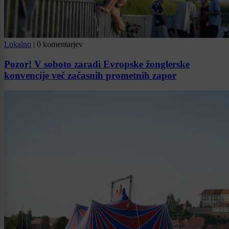
Lokalno
|
0 komentarjev
Pozor! V soboto zaradi Evropske žonglerske
konvencije več začasnih prometnih zapor