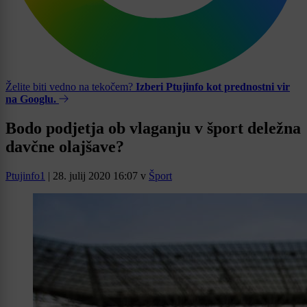
Želite biti vedno na tekočem?
Izberi Ptujinfo kot prednostni vir
na Googlu.
Bodo podjetja ob vlaganju v šport deležna
davčne olajšave?
Ptujinfo1
|
28. julij 2020 16:07
v
Šport