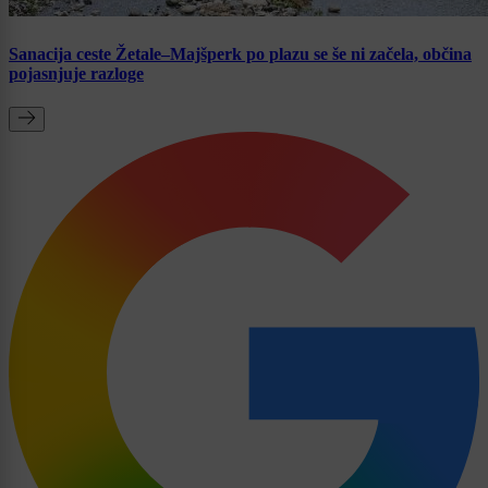
Sanacija ceste Žetale–Majšperk po plazu se še ni začela, občina
pojasnjuje razloge