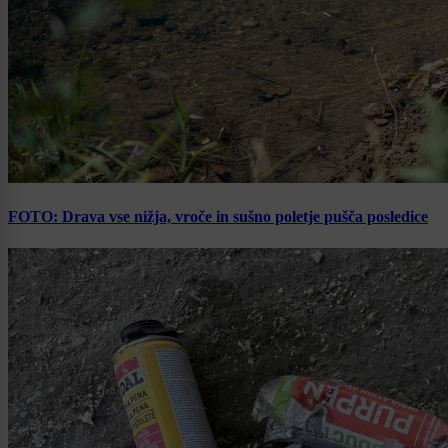
FOTO: Drava vse nižja, vroče in sušno poletje pušča posledice