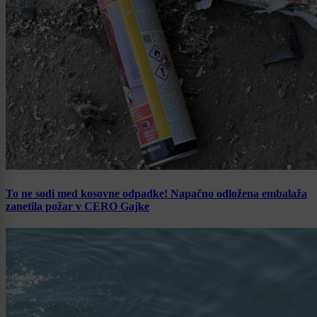
To ne sodi med kosovne odpadke! Napačno odložena embalaža
zanetila požar v CERO Gajke