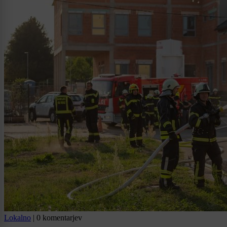
Lokalno
|
0 komentarjev