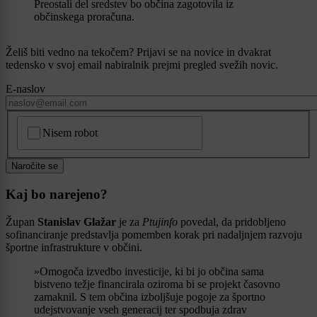
Preostali del sredstev bo občina zagotovila iz
občinskega proračuna.
Želiš biti vedno na tekočem? Prijavi se na novice in dvakrat
tedensko v svoj email nabiralnik prejmi pregled svežih novic.
E-naslov
CAPTCHA
Nisem robot
Naročite se
Kaj bo narejeno?
Župan
Stanislav Glažar
je za
Ptujinfo
povedal, da pridobljeno
sofinanciranje predstavlja pomemben korak pri nadaljnjem razvoju
športne infrastrukture v občini.
»Omogoča izvedbo investicije, ki bi jo občina sama
bistveno težje financirala oziroma bi se projekt časovno
zamaknil. S tem občina izboljšuje pogoje za športno
udejstvovanje vseh generacij ter spodbuja zdrav