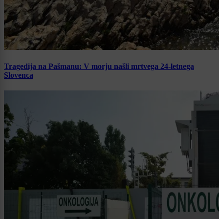
Tragedija na Pašmanu: V morju našli mrtvega 24-letnega
Slovenca