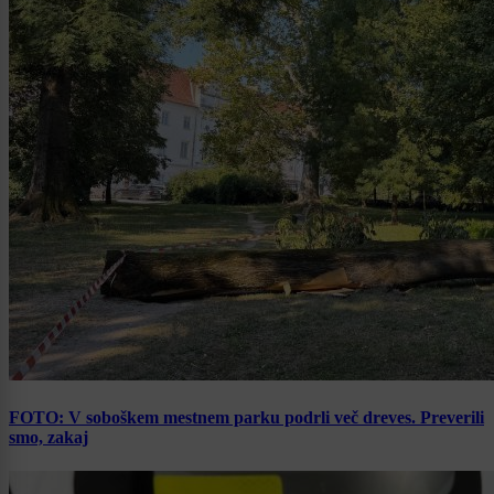
FOTO: V soboškem mestnem parku podrli več dreves. Preverili
smo, zakaj