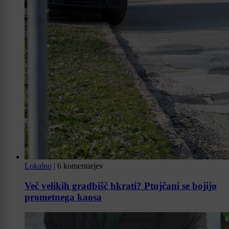
Lokalno
|
6 komentarjev
Več velikih gradbišč hkrati? Ptujčani se bojijo
prometnega kaosa