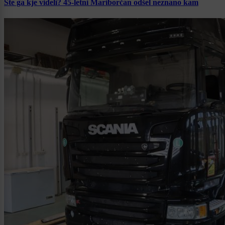
Ste ga kje videli? 45-letni Mariborčan odšel neznano kam