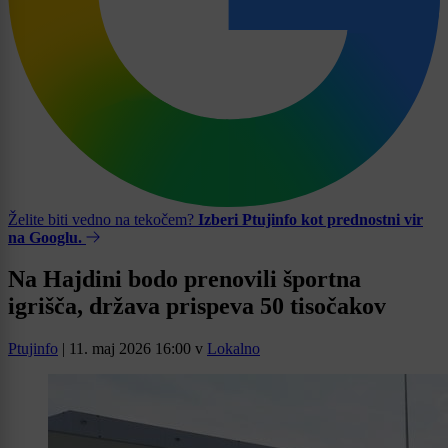
Želite biti vedno na tekočem?
Izberi Ptujinfo kot prednostni vir
na Googlu.
Na Hajdini bodo prenovili športna
igrišča, država prispeva 50 tisočakov
Ptujinfo
|
11. maj 2026 16:00
v
Lokalno