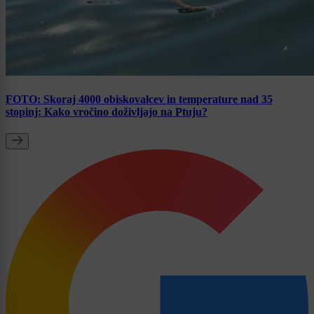
FOTO: Skoraj 4000 obiskovalcev in temperature nad 35
stopinj: Kako vročino doživljajo na Ptuju?