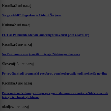
Kronika
2 uri nazaj
Ste ga videli? Pogrešan je 45-letni Štajerec
Kultura
2 uri nazaj
FOTO: Po burnih odzivih Queernight navdušil poln Glavni trg
Kronika
3 ure nazaj
Na Pašmanu v morju našli mrtvega 24-letnega Slovenca
Slovenija
3 ure nazaj
Po vročini sledi vremenski preobrat, ponekod grozijo tudi močnejše nevihte
Kronika
3 ure nazaj
Po nesreči na Vidmu pri Ptuju spregovorila mama voznika: »Nihče si ne želi
takega telefonskega klica«
okolje
4 ure nazaj