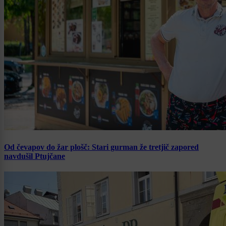
Od čevapov do žar plošč: Stari gurman že tretjič zapored
navdušil Ptujčane