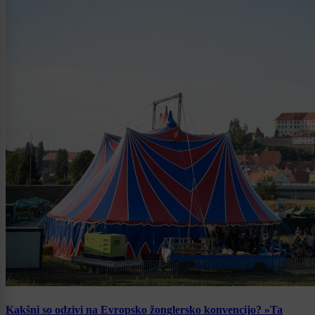
Kakšni so odzivi na Evropsko žonglersko konvencijo? »Ta