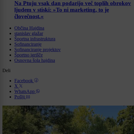
Na Ptuju vsak dan podarijo več toplih obrokov
ljudem v stiski: »To ni marketing, to je
človečnost.«
Občina Hajdina
stanislav glažar
Športna infrastruktura
Sofinanciranje
Sofinanciranje projektov
Športno igrišče
Osnovna šola hajdina
Deli
Facebook
X
WhatsApp
Pošlji