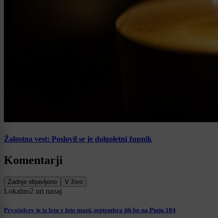
Žalostna vest: Poslovil se je dolgoletni župnik
Komentarji
Zadnje objavljeno
V živo
Lokalno
2 uri nazaj
Prvošolcev je iz leta v leto manj, septembra jih bo na Ptuju 184