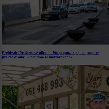
Prebivalci Prešernove ulice na Ptuju opozarjajo na pogoste
prelete drona: »Počutimo se nadzorovane«