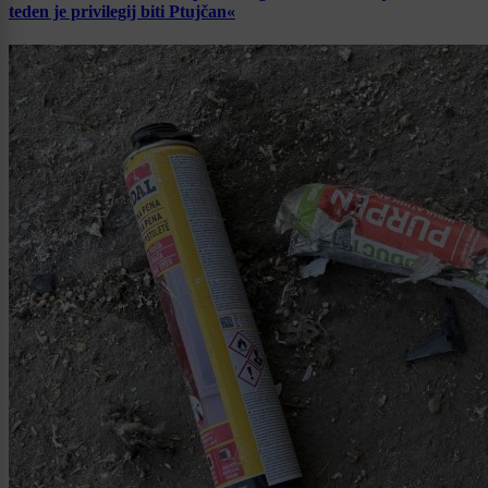
teden je privilegij biti Ptujčan«