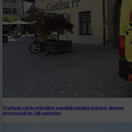
Vročinski val in prireditve napolnili ptujsko urgenco, dnevno
obravnavali do 140 pacientov