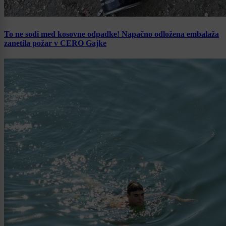
To ne sodi med kosovne odpadke! Napačno odložena embalaža
zanetila požar v CERO Gajke