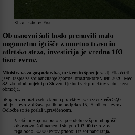
Slika je simbolična.
Ob osnovni šoli bodo prenovili malo
nogometno igrišče z umetno travo in
atletsko stezo, investicija je vredna 103
tisoč evrov.
Ministrstvo za gospodarstvo, turizem in šport
je zaključilo četrti
javni razpis za sofinanciranje športne infrastrukture v letu 2026. Med
82 izbranimi projekti po Sloveniji je tudi več projektov s ptujskega
območja.
Skupna vrednost vseh izbranih projektov po državi znaša 52,6
milijona evrov, država pa jih bo podprla s 15,25 milijona evrov.
Odločbe so že poslali upravičencem.
V občini Hajdina bodo za posodobitev športnih igrišč
ob osnovni šoli namenili skupno 103.000 evrov, od
tega bodo 50.000 evrov pridobili iz sofinanciranja.