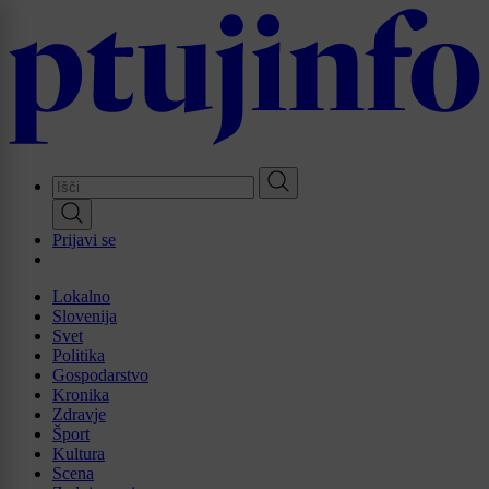
Skip
to
main
content
Prijavi se
Lokalno
Slovenija
Svet
Politika
Gospodarstvo
Kronika
Zdravje
Šport
Kultura
Scena