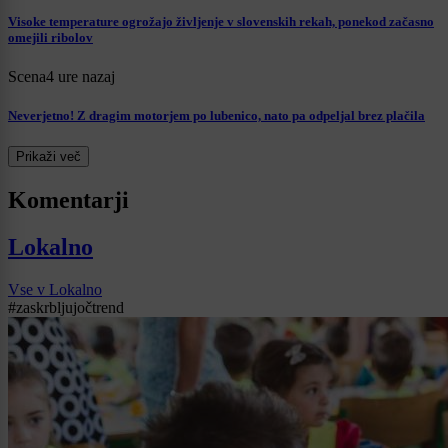
Visoke temperature ogrožajo življenje v slovenskih rekah, ponekod začasno
omejili ribolov
Scena
4 ure nazaj
Neverjetno! Z dragim motorjem po lubenico, nato pa odpeljal brez plačila
Prikaži več
Komentarji
Lokalno
Vse v Lokalno
#zaskrbljujočtrend