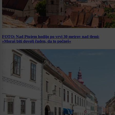
FOTO: Nad Ptujem hodijo po vrvi 30 metrov nad tlemi:
»Moraš biti dovolj čuden, da to počneš«