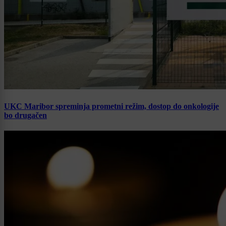
UKC Maribor spreminja prometni režim, dostop do onkologije
bo drugačen