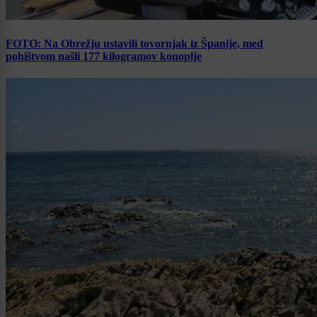
FOTO: Na Obrežju ustavili tovornjak iz Španije, med
pohištvom našli 177 kilogramov konoplje