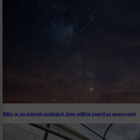
Bliža se na nebesni spektakel, letos odlični pogoji za opazovanje