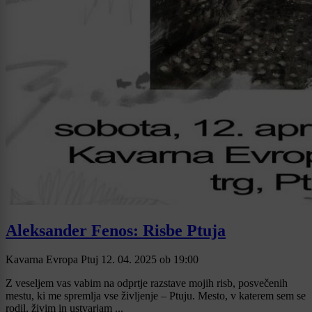
Aleksander Fenos: Risbe Ptuja
Kavarna Evropa Ptuj
12. 04. 2025
ob
19:00
Z veseljem vas vabim na odprtje razstave mojih risb, posvečenih
mestu, ki me spremlja vse življenje – Ptuju. Mesto, v katerem sem se
rodil, živim in ustvarjam ...