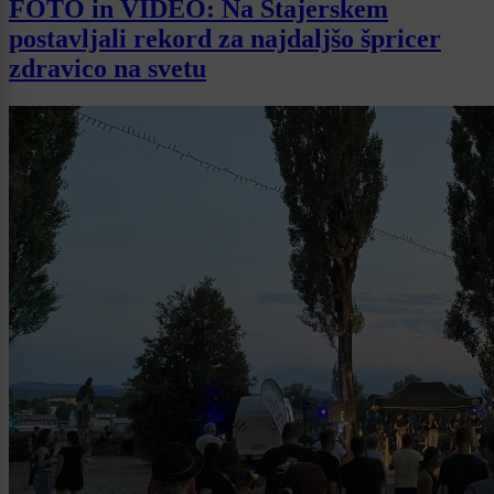
FOTO in VIDEO: Na Štajerskem
postavljali rekord za najdaljšo špricer
zdravico na svetu