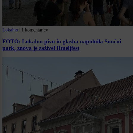
Lokalno
|
1 komentarjev
FOTO: Lokalno pivo in glasba napolnila Sončni
park, znova je zaživel Hmeljfest