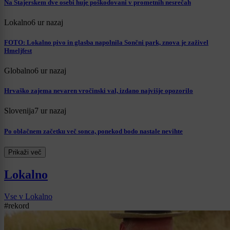
Na Štajerskem dve osebi huje poškodovani v prometnih nesrečah
Lokalno
6 ur nazaj
FOTO: Lokalno pivo in glasba napolnila Sončni park, znova je zaživel
Hmeljfest
Globalno
6 ur nazaj
Hrvaško zajema nevaren vročinski val, izdano najvišje opozorilo
Slovenija
7 ur nazaj
Po oblačnem začetku več sonca, ponekod bodo nastale nevihte
Prikaži več
Lokalno
Vse v Lokalno
#rekord