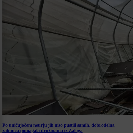
Po uničujočem neurju jih niso pustili samih, dobrodelna
zakonca pomagala družinama iz Zaloga