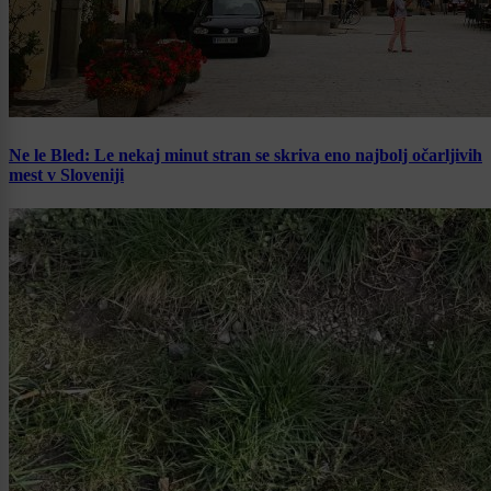
Ne le Bled: Le nekaj minut stran se skriva eno najbolj očarljivih
mest v Sloveniji