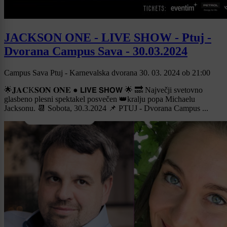
JACKSON ONE - LIVE SHOW - Ptuj -
Dvorana Campus Sava - 30.03.2024
Campus Sava Ptuj - Karnevalska dvorana
30. 03. 2024
ob
21:00
🌟𝐉𝐀𝐂K𝐒𝐎𝐍 𝐎𝐍𝐄 ● 𝗟𝗜𝗩𝗘 𝗦𝗛𝗢𝗪 🌟 🔜 Največji svetovno
glasbeno plesni spektakel posvečen 👑kralju popa Michaelu
Jacksonu. 📆 Sobota, 30.3.2024 📌 PTUJ - Dvorana Campus ...