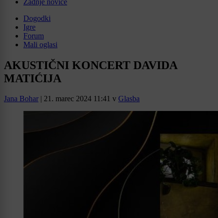
Zadnje novice
Dogodki
Igre
Forum
Mali oglasi
AKUSTIČNI KONCERT DAVIDA
MATIĆIJA
Jana Bohar
|
21. marec 2024 11:41
v
Glasba