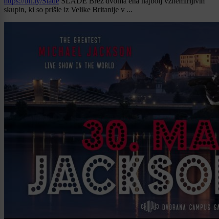
https://bit.ly/Slade
SLADE Brez dvoma ena najbolj vznemirljivih
skupin, ki so prišle iz Velike Britanije v ...