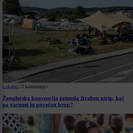
Lokalno
|
5 komentarjev
Žonglerska konvencija prinesla živahen utrip, kaj
pa varnost in povečan hrup?