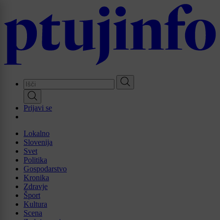
Skip
to
main
content
Prijavi se
Lokalno
Slovenija
Svet
Politika
Gospodarstvo
Kronika
Zdravje
Šport
Kultura
Scena