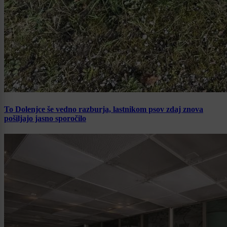
To Dolenjce še vedno razburja, lastnikom psov zdaj znova
pošiljajo jasno sporočilo