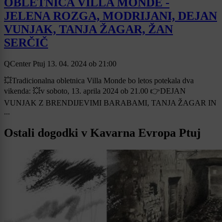
OBLETNICA VILLA MONDE -
JELENA ROZGA, MODRIJANI, DEJAN
VUNJAK, TANJA ŽAGAR, ŽAN
SERČIČ
QCenter Ptuj
13. 04. 2024
ob
21:00
💥Tradicionalna obletnica Villa Monde bo letos potekala dva
vikenda: 💥v soboto, 13. aprila 2024 ob 21.00 👉DEJAN
VUNJAK Z BRENDIJEVIMI BARABAMI, TANJA ŽAGAR IN
...
Ostali dogodki v Kavarna Evropa Ptuj