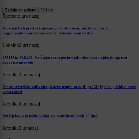
Zadnje objavljeno
V živo
Šport
eno uro nazaj
Kristjan Čeh pred evropskim prvenstvom optimističen: To je
najpomembnejša tekma sezone in branil bom naslov
Lokalno
2 uri nazaj
FOTO in VIDEO: Na Štajerskem postavljali rekord za najdaljšo špricer
zdravico na svetu
Kronika
3 ure nazaj
Umor avstrijske vplivnice, katere truplo so našli pri Majšperku, dobiva nove
razsežnosti
Kronika
4 ure nazaj
Pri Bjelovarju trčila vlaka, na potniškem okoli 20 ljudi
Kronika
5 ur nazaj