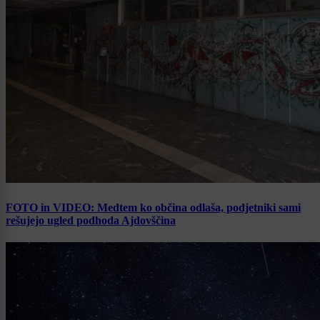
FOTO in VIDEO: Medtem ko občina odlaša, podjetniki sami
rešujejo ugled podhoda Ajdovščina