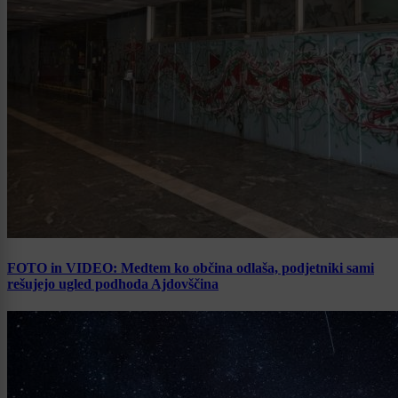
FOTO in VIDEO: Medtem ko občina odlaša, podjetniki sami
rešujejo ugled podhoda Ajdovščina