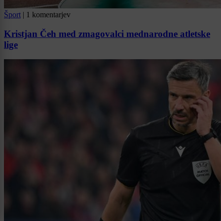
Šport
|
1 komentarjev
Kristjan Čeh med zmagovalci mednarodne atletske
lige