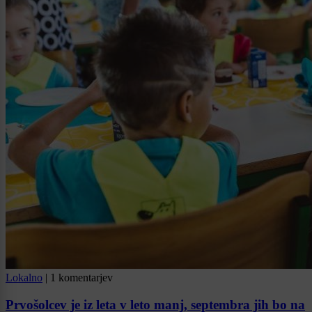
Lokalno
|
1 komentarjev
Prvošolcev je iz leta v leto manj, septembra jih bo na