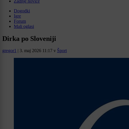
Zadnje novice
Dogodki
Igre
Forum
Mali oglasi
Dirka po Sloveniji
gregor1
|
3. maj 2026 11:17
v
Šport