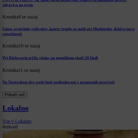
zdravico na svetu
Kronika
9 ur nazaj
Umor avstrijske vplivnice, katere truplo so našli pri Majšperku, dobiva nove
razsežnosti
Kronika
10 ur nazaj
Pri Bjelovarju trčila vlaka, na potniškem okoli 20 ljudi
Kronika
11 ur nazaj
Na Štajerskem dve osebi huje poškodovani v prometnih nesrečah
Prikaži več
Lokalno
Vse v Lokalno
#rekord