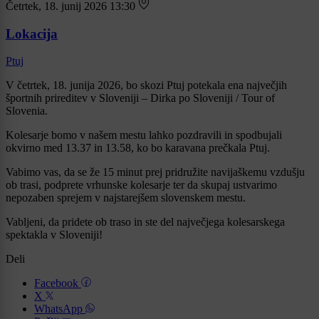
Četrtek, 18. junij 2026 13:30
Lokacija
Ptuj
V četrtek, 18. junija 2026, bo skozi Ptuj potekala ena največjih
športnih prireditev v Sloveniji – Dirka po Sloveniji / Tour of
Slovenia.
Kolesarje bomo v našem mestu lahko pozdravili in spodbujali
okvirno med 13.37 in 13.58, ko bo karavana prečkala Ptuj.
Vabimo vas, da se že 15 minut prej pridružite navijaškemu vzdušju
ob trasi, podprete vrhunske kolesarje ter da skupaj ustvarimo
nepozaben sprejem v najstarejšem slovenskem mestu.
Vabljeni, da pridete ob traso in ste del največjega kolesarskega
spektakla v Sloveniji!
Deli
Facebook
X
WhatsApp