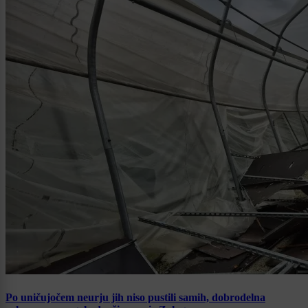
Po uničujočem neurju jih niso pustili samih, dobrodelna