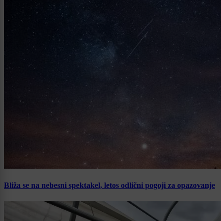
Bliža se na nebesni spektakel, letos odlični pogoji za opazovanje