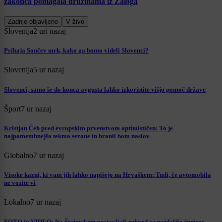
zakonca pomagala družinama iz Zaloga
Zadnje objavljeno
V živo
Slovenija
2 uri nazaj
Prihaja Sončev mrk, kako ga bomo videli Slovenci?
Slovenija
5 ur nazaj
Slovenci, samo še do konca avgusta lahko izkoristite višjo pomoč države
Šport
7 ur nazaj
Kristjan Čeh pred evropskim prvenstvom optimističen: To je
najpomembnejša tekma sezone in branil bom naslov
Globalno
7 ur nazaj
Visoke kazni, ki vam jih lahko napišejo na Hrvaškem: Tudi, če avtomobila
ne vozite vi
Lokalno
7 ur nazaj
FOTO in VIDEO: Na Štajerskem postavljali rekord za najdaljšo špricer