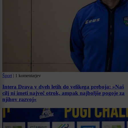
Šport
|
1 komentarjev
Intera Drava v dveh letih do velikega preboja: »Naš
cilj ni imeti največ otrok, ampak najboljše pogoje za
njihov razvoj«