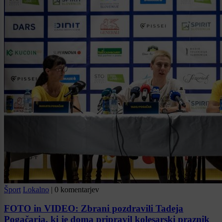
Šport
Lokalno
|
0 komentarjev
FOTO in VIDEO: Zbrani pozdravili Tadeja
Pogačarja, ki je doma pripravil kolesarski praznik