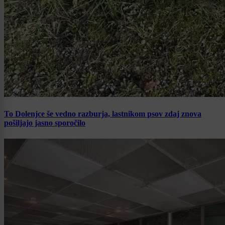
To Dolenjce še vedno razburja, lastnikom psov zdaj znova
pošiljajo jasno sporočilo