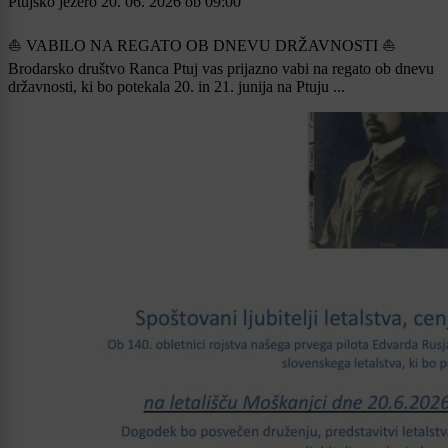
Ptujsko jezero
20. 06. 2026
ob
09:00
⛵ VABILO NA REGATO OB DNEVU DRŽAVNOSTI ⛵
Brodarsko društvo Ranca Ptuj vas prijazno vabi na regato ob dnevu
državnosti, ki bo potekala 20. in 21. junija na Ptuju ...