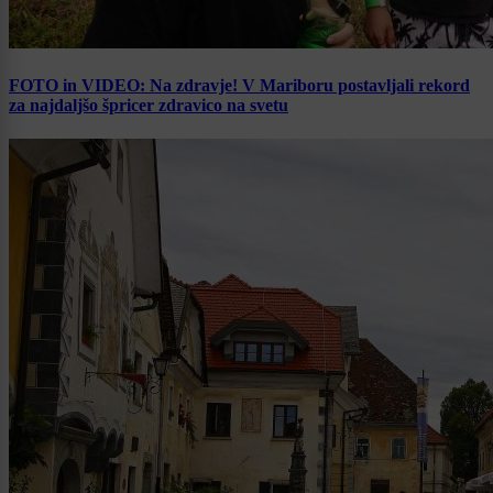
FOTO in VIDEO: Na zdravje! V Mariboru postavljali rekord
za najdaljšo špricer zdravico na svetu