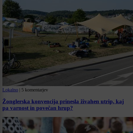
Lokalno
|
5 komentarjev
Žonglerska konvencija prinesla živahen utrip, kaj
pa varnost in povečan hrup?