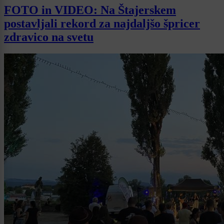
FOTO in VIDEO: Na Štajerskem
postavljali rekord za najdaljšo špricer
zdravico na svetu