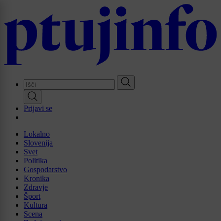
Skip
to
main
content
Prijavi se
Lokalno
Slovenija
Svet
Politika
Gospodarstvo
Kronika
Zdravje
Šport
Kultura
Scena