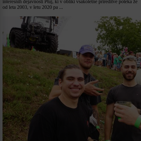
interesnih dejavnosti Ptuj, ki v obliki vsakoletne prireditve poteka že
od leta 2003, v letu 2020 pa ...