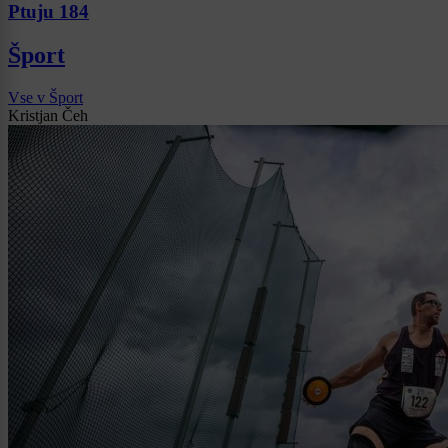
Ptuju 184
Šport
Vse v Šport
Kristjan Čeh