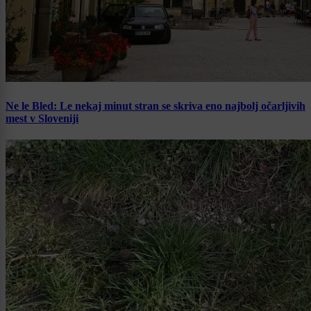
Ne le Bled: Le nekaj minut stran se skriva eno najbolj očarljivih
mest v Sloveniji