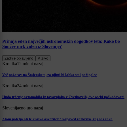
Prihaja eden največjih astronomskih dogodkov leta: Kako bo
Sončev mrk viden iz Slovenije?
Zadnje objavljeno
V živo
Kronika
12 minut nazaj
Več požarov na Štajerskem, za njimi bi lahko stal požigalec
Kronika
24 minut nazaj
Hudo trčenje avtomobila in tovornjaka v Cvetkovcih, dve osebi poškodovani
Slovenija
eno uro nazaj
Zlom poletja ali le kratka osvežitev? Napoved razkriva, kaj nas čaka