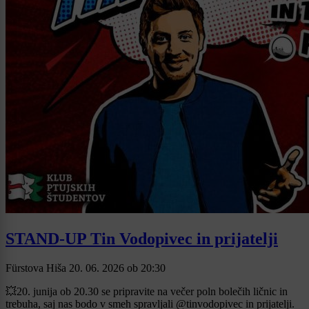
STAND-UP Tin Vodopivec in prijatelji
Fürstova Hiša
20. 06. 2026
ob
20:30
💥20. junija ob 20.30 se pripravite na večer poln bolečih ličnic in
trebuha, saj nas bodo v smeh spravljali @tinvodopivec in prijatelji.