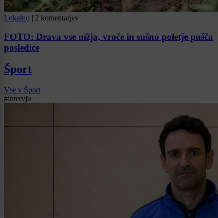
Lokalno
|
2 komentarjev
FOTO: Drava vse nižja, vroče in sušno poletje pušča
posledice
Šport
Vse v Šport
#intervju