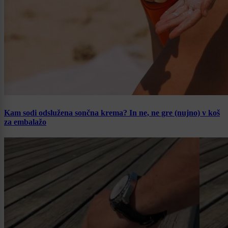
Kam sodi odslužena sončna krema? In ne, ne gre (nujno) v koš
za embalažo