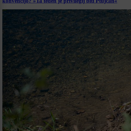
konvencijo? »Ta teden je privilegij biti Ptujčan«