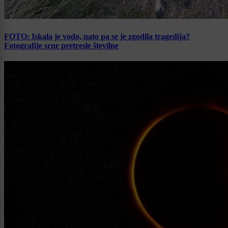
FOTO: Iskala je vodo, nato pa se je zgodila tragedija?
Fotografije srne pretresle številne