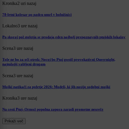
Kronika
2 uri nazaj
78-letni kolesar po padcu umrl v bolnišnici
Lokalno
3 ure nazaj
Po skoraj pol stoletja se prodaja eden najbolj prepoznavnih ptujskih lokalov
Scena
3 ure nazaj
Tole ne bo za oči otrok: Nocoj bo Ptuj gostil provokativni Queernight,
najmlajši vabljeni drugam
Scena
3 ure nazaj
Moški natikači za poletje 2026: Modeli, ki jih nosijo sodobni moški
Kronika
3 ure nazaj
Na cesti Ptuj–Ormož popolna zapora zaradi prometne nesreče
Prikaži več