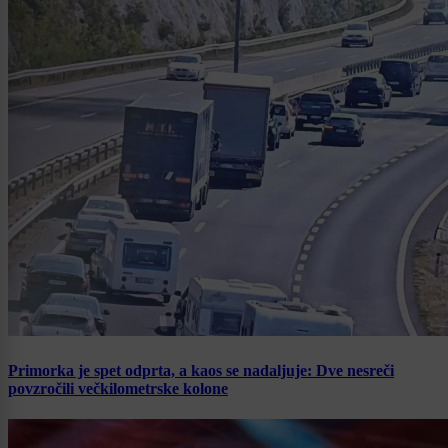
Primorka je spet odprta, a kaos se nadaljuje: Dve nesreči
povzročili večkilometrske kolone