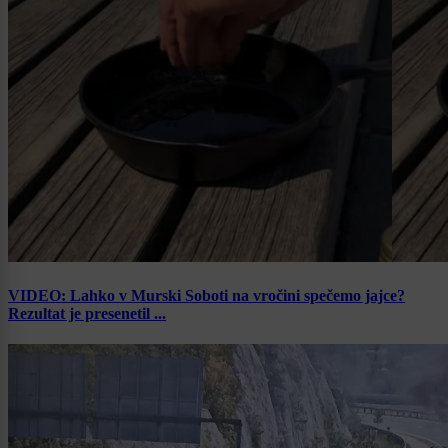
VIDEO: Lahko v Murski Soboti na vročini spečemo jajce?
Rezultat je presenetil ...