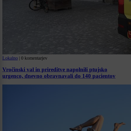
Lokalno
|
0 komentarjev
Vročinski val in prireditve napolnili ptujsko
urgenco, dnevno obravnavali do 140 pacientov