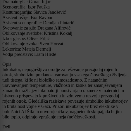
Dramaturgija: Goran Injac
Scenografija: Igor Pauška
Kostumografija: Slavica Janošević
Asistent režije: Bor Ravbar
Asistent scenografije: Demijan Pintarič
Svetovanje za gib: Dragana Alfirević
Oblikovanje svetlobe: Kristina Kokalj
Izbor glasbe: Oliver Frljić
Oblikovanje zvoka: Sven Horvat
Lektorica: Mateja Dermelj
Vodja predstave: Liam Hlede
Opis
Inkubator, nepogrešljivo orodje za reševanje prezgodaj rojenih
otrok, simbolizira predanost varovanju vsakega človeškega življenja,
tudi tistega, ki še ni biološko samozadostno. Z natančnim
uravnavanjem temperature, vlažnosti in kisika ter zmanjševanjem
zunanjih dražljajev inkubatorji poustvarjajo razmere v maternici in
bistveno prispevajo k preživetju in zdravemu razvoju prezgodaj
rojenih otrok. Gledališka raziskava povezuje simboliko inkubatorjev
in brutalnost vojne v Gazi. Prizori inkubatorjev brez elektrike v
bolnišnici Al Šifa in novorojenčkov, nagnetenih skupaj, da bi jim
bilo toplo, odpirajo vprašanje meja (ne)človeškosti.
Deli