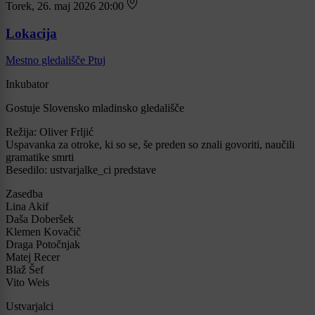
Torek, 26. maj 2026 20:00
Lokacija
Mestno gledališče Ptuj
Inkubator
Gostuje Slovensko mladinsko gledališče
Režija: Oliver Frljić
Uspavanka za otroke, ki so se, še preden so znali govoriti, naučili
gramatike smrti
Besedilo: ustvarjalke_ci predstave
Zasedba
Lina Akif
Daša Doberšek
Klemen Kovačič
Draga Potočnjak
Matej Recer
Blaž Šef
Vito Weis
Ustvarjalci