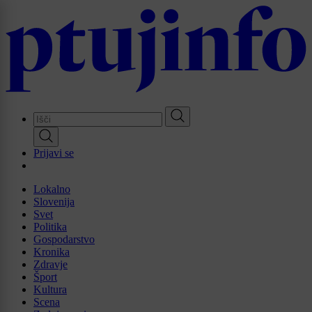
Skip
to
main
content
Prijavi se
Lokalno
Slovenija
Svet
Politika
Gospodarstvo
Kronika
Zdravje
Šport
Kultura
Scena