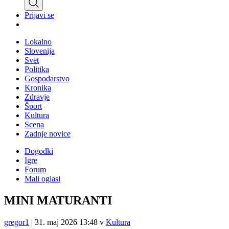
Prijavi se
Lokalno
Slovenija
Svet
Politika
Gospodarstvo
Kronika
Zdravje
Šport
Kultura
Scena
Zadnje novice
Dogodki
Igre
Forum
Mali oglasi
MINI MATURANTI
gregor1
|
31. maj 2026 13:48
v
Kultura