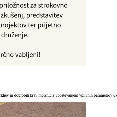
ev in dobrobiti krav molznic z upoštevanjem vplivnih parametrov okolja