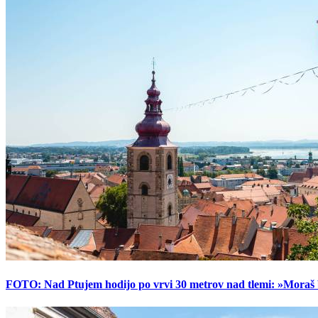
FOTO: Nad Ptujem hodijo po vrvi 30 metrov nad tlemi: »Moraš bi