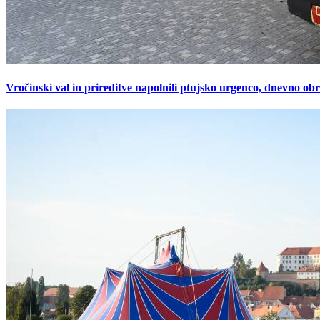
Vročinski val in prireditve napolnili ptujsko urgenco, dnevno ob