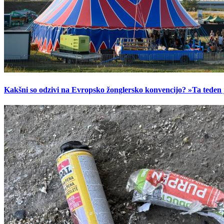
Kakšni so odzivi na Evropsko žonglersko konvencijo? »Ta teden je