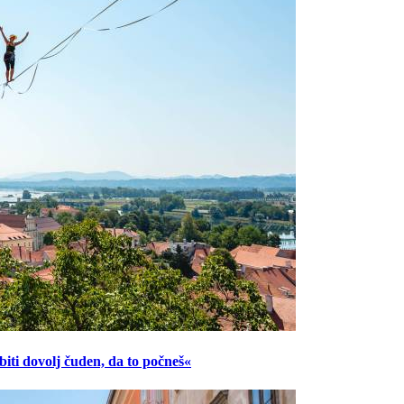
ti dovolj čuden, da to počneš«