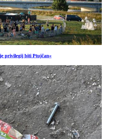
 privilegij biti Ptujčan«