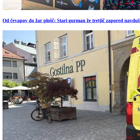
Od čevapov do žar plošč: Stari gurman že tretjič zapored navduš