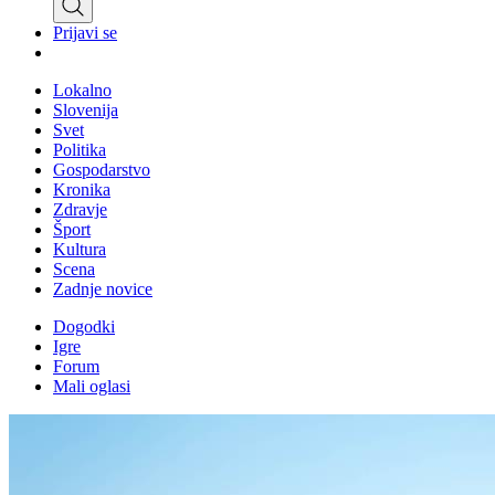
Prijavi se
Lokalno
Slovenija
Svet
Politika
Gospodarstvo
Kronika
Zdravje
Šport
Kultura
Scena
Zadnje novice
Dogodki
Igre
Forum
Mali oglasi