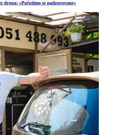
lete drona: »Počutimo se nadzorovane«
Prijavi se na cajtng