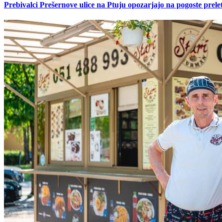
Prebivalci Prešernove ulice na Ptuju opozarjajo na pogoste pre