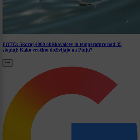
FOTO: Skoraj 4000 obiskovalcev in temperature nad 35
stopinj: Kako vročino doživljajo na Ptuju?