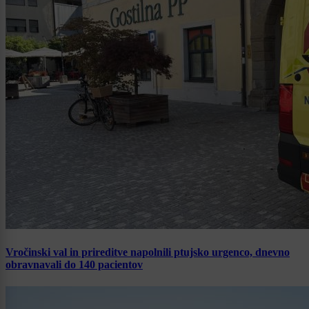
Vročinski val in prireditve napolnili ptujsko urgenco, dnevno
obravnavali do 140 pacientov