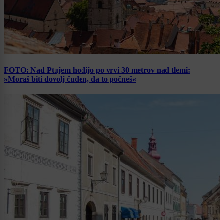
FOTO: Nad Ptujem hodijo po vrvi 30 metrov nad tlemi:
»Moraš biti dovolj čuden, da to počneš«