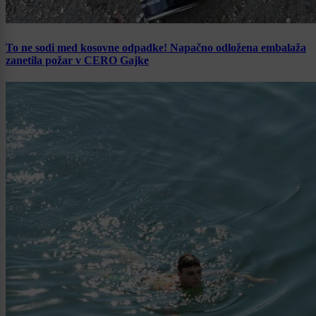
To ne sodi med kosovne odpadke! Napačno odložena embalaža
zanetila požar v CERO Gajke