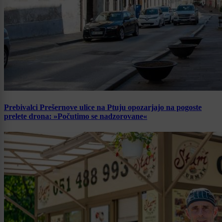
Prebivalci Prešernove ulice na Ptuju opozarjajo na pogoste
prelete drona: »Počutimo se nadzorovane«