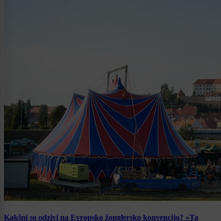
Kakšni so odzivi na Evropsko žonglersko konvencijo? »Ta