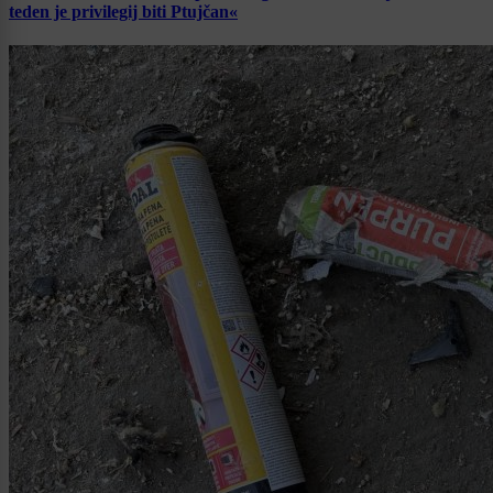
teden je privilegij biti Ptujčan«