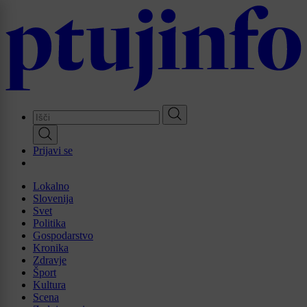
Skip
to
main
content
Prijavi se
Lokalno
Slovenija
Svet
Politika
Gospodarstvo
Kronika
Zdravje
Šport
Kultura
Scena