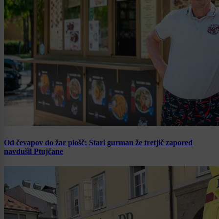
Od čevapov do žar plošč: Stari gurman že tretjič zapored
navdušil Ptujčane