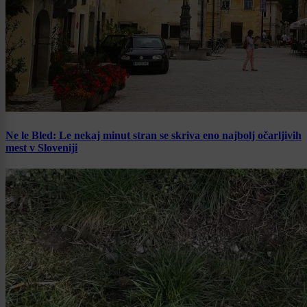
Ne le Bled: Le nekaj minut stran se skriva eno najbolj očarljivih
mest v Sloveniji