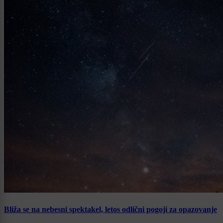
Bliža se na nebesni spektakel, letos odlični pogoji za opazovanje