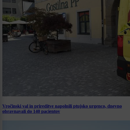
Vročinski val in prireditve napolnili ptujsko urgenco, dnevno
obravnavali do 140 pacientov