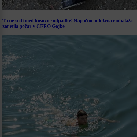
To ne sodi med kosovne odpadke! Napačno odložena embalaža
zanetila požar v CERO Gajke