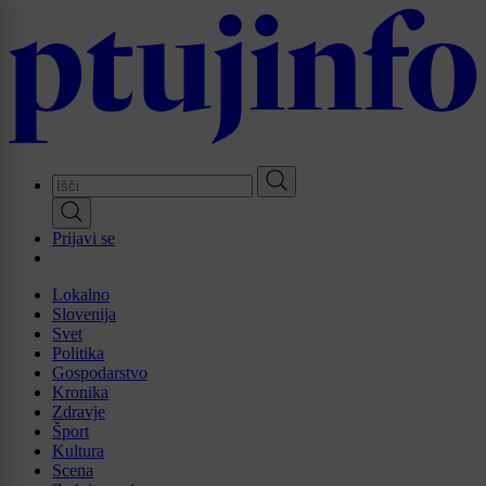
Skip
to
main
content
Prijavi se
Lokalno
Slovenija
Svet
Politika
Gospodarstvo
Kronika
Zdravje
Šport
Kultura
Scena