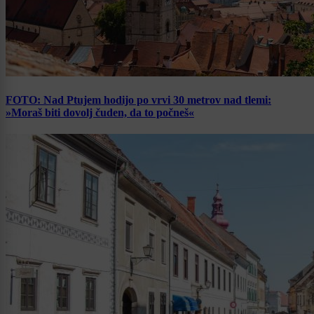
FOTO: Nad Ptujem hodijo po vrvi 30 metrov nad tlemi:
»Moraš biti dovolj čuden, da to počneš«