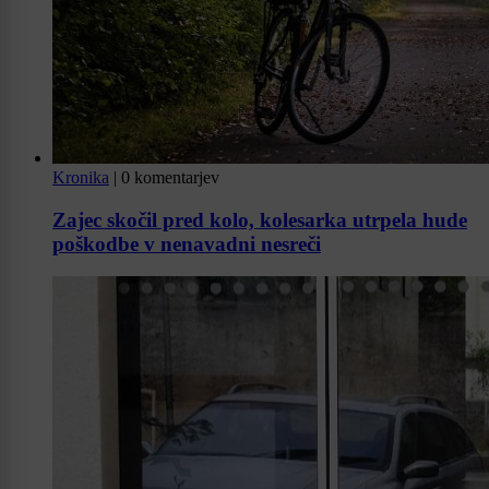
Kronika
|
0 komentarjev
Zajec skočil pred kolo, kolesarka utrpela hude
poškodbe v nenavadni nesreči