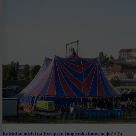
Kakšni so odzivi na Evropsko žonglersko konvencijo? »Ta