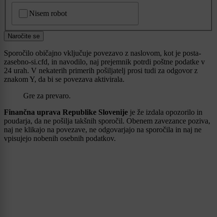
CAPTCHA
Nisem robot
Naročite se
Sporočilo običajno vključuje povezavo z naslovom, kot je posta-
zasebno-si.cfd, in navodilo, naj prejemnik potrdi poštne podatke v
24 urah. V nekaterih primerih pošiljatelj prosi tudi za odgovor z
znakom Y, da bi se povezava aktivirala.
Gre za prevaro.
Finančna uprava Republike Slovenije
je že izdala opozorilo in
poudarja, da ne pošilja takšnih sporočil. Obenem zavezance poziva,
naj ne klikajo na povezave, ne odgovarjajo na sporočila in naj ne
vpisujejo nobenih osebnih podatkov.