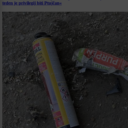
teden je privilegij biti Ptujčan«