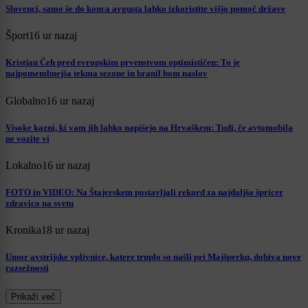
Slovenci, samo še do konca avgusta lahko izkoristite višjo pomoč države
Šport
16 ur nazaj
Kristjan Čeh pred evropskim prvenstvom optimističen: To je
najpomembnejša tekma sezone in branil bom naslov
Globalno
16 ur nazaj
Visoke kazni, ki vam jih lahko napišejo na Hrvaškem: Tudi, če avtomobila
ne vozite vi
Lokalno
16 ur nazaj
FOTO in VIDEO: Na Štajerskem postavljali rekord za najdaljšo špricer
zdravico na svetu
Kronika
18 ur nazaj
Umor avstrijske vplivnice, katere truplo so našli pri Majšperku, dobiva nove
razsežnosti
Prikaži več