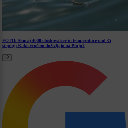
FOTO: Skoraj 4000 obiskovalcev in temperature nad 35
stopinj: Kako vročino doživljajo na Ptuju?