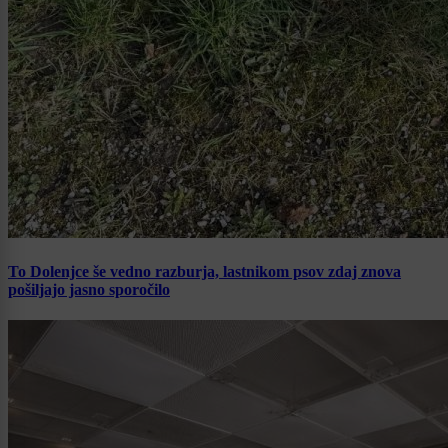
To Dolenjce še vedno razburja, lastnikom psov zdaj znova
pošiljajo jasno sporočilo