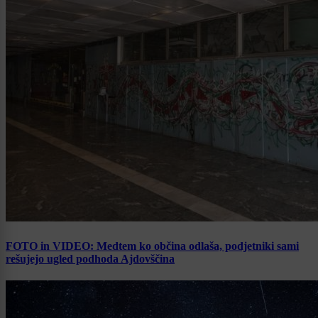
FOTO in VIDEO: Medtem ko občina odlaša, podjetniki sami
rešujejo ugled podhoda Ajdovščina