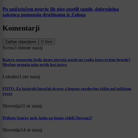
Po uničujočem neurju jih niso pustili samih, dobrodelna
zakonca pomagala družinama iz Zaloga
Komentarji
Zadnje objavljeno
V živo
Scena
3 minute nazaj
Katera znamenja bodo danes morala paziti na vsako izgovorjeno besedo?
Merkur prinaša tako uvide kot izzive
Lokalno
3 ure nazaj
FOTO: Za štajerski baročni dvorec z bogato zgodovino želijo pol milijona
evrov
Slovenija
11 ur nazaj
Prihaja Sončev mrk, kako ga bomo videli Slovenci?
Slovenija
14 ur nazaj