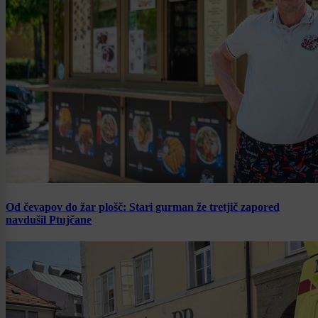
Od čevapov do žar plošč: Stari gurman že tretjič zapored
navdušil Ptujčane