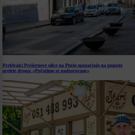
Prebivalci Prešernove ulice na Ptuju opozarjajo na pogoste
prelete drona: »Počutimo se nadzorovane«