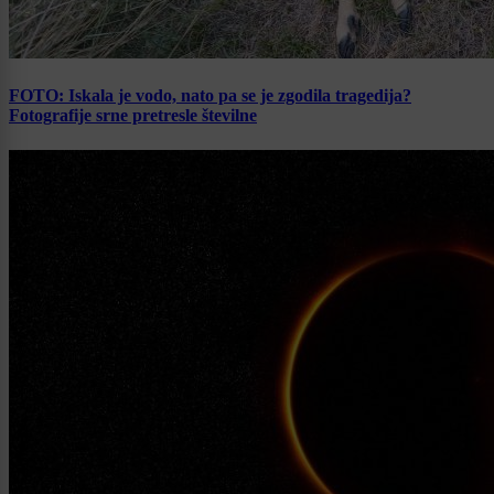
FOTO: Iskala je vodo, nato pa se je zgodila tragedija?
Fotografije srne pretresle številne