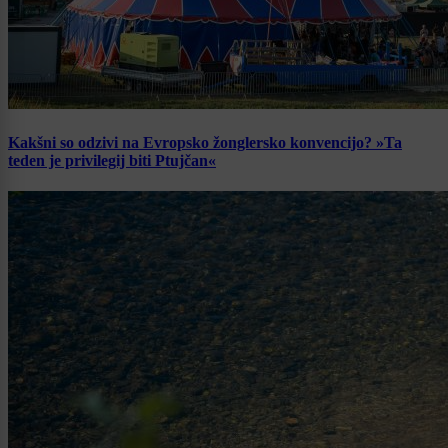
Kakšni so odzivi na Evropsko žonglersko konvencijo? »Ta
teden je privilegij biti Ptujčan«