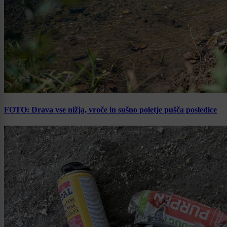
FOTO: Drava vse nižja, vroče in sušno poletje pušča posledice