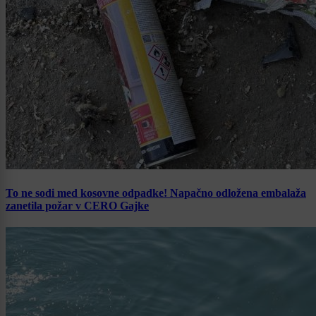
To ne sodi med kosovne odpadke! Napačno odložena embalaža
zanetila požar v CERO Gajke