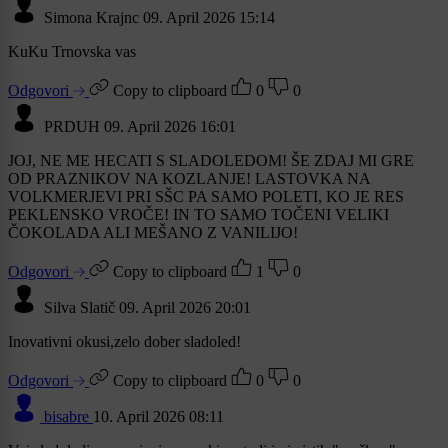
Simona Krajnc
09. April 2026 15:14
KuKu Trnovska vas
Odgovori
Copy to clipboard
0
0
PRDUH
09. April 2026 16:01
JOJ, NE ME HECATI S SLADOLEDOM! ŠE ZDAJ MI GRE
OD PRAZNIKOV NA KOZLANJE! LASTOVKA NA
VOLKMERJEVI PRI SŠC PA SAMO POLETI, KO JE RES
PEKLENSKO VROČE! IN TO SAMO TOČENI VELIKI
ČOKOLADA ALI MEŠANO Z VANILIJO!
Odgovori
Copy to clipboard
1
0
Silva Slatič
09. April 2026 20:01
Inovativni okusi,zelo dober sladoled!
Odgovori
Copy to clipboard
0
0
bisabre
10. April 2026 08:11