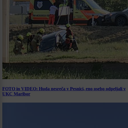
FOTO in VIDEO: Huda nesreča v Pesnici, eno osebo odpeljali v
UKC Maribor