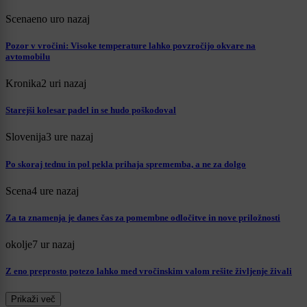
Scena
eno uro nazaj
Pozor v vročini: Visoke temperature lahko povzročijo okvare na
avtomobilu
Kronika
2 uri nazaj
Starejši kolesar padel in se hudo poškodoval
Slovenija
3 ure nazaj
Po skoraj tednu in pol pekla prihaja sprememba, a ne za dolgo
Scena
4 ure nazaj
Za ta znamenja je danes čas za pomembne odločitve in nove priložnosti
okolje
7 ur nazaj
Z eno preprosto potezo lahko med vročinskim valom rešite življenje živali
Prikaži več