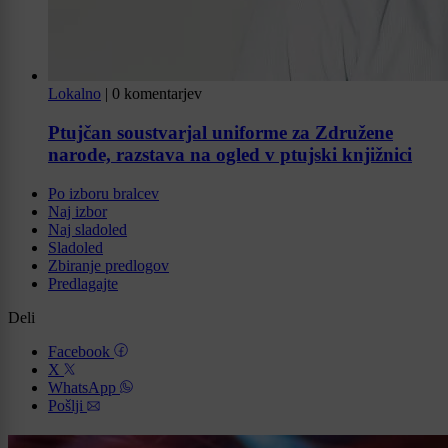
Lokalno
|
0 komentarjev
Ptujčan soustvarjal uniforme za Združene
narode, razstava na ogled v ptujski knjižnici
Po izboru bralcev
Naj izbor
Naj sladoled
Sladoled
Zbiranje predlogov
Predlagajte
Deli
Facebook
X
WhatsApp
Pošlji