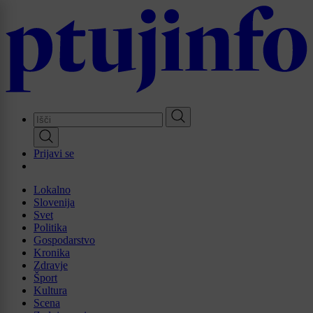
Skip
to
main
content
Prijavi se
Lokalno
Slovenija
Svet
Politika
Gospodarstvo
Kronika
Zdravje
Šport
Kultura
Scena