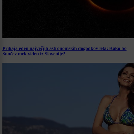
Prihaja eden največjih astronomskih dogodkov leta: Kako bo
Sončev mrk viden iz Slovenije?