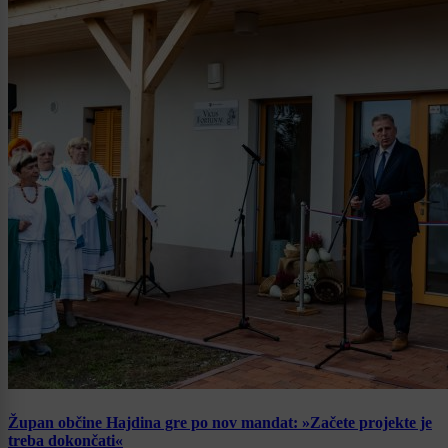
Župan občine Hajdina gre po nov mandat: »Začete projekte je
treba dokončati«