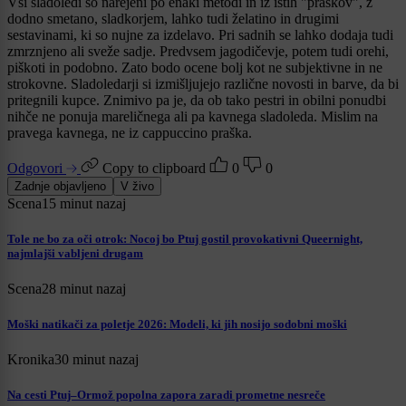
Vsi sladoledi so narejeni po enaki metodi in iz istih "praškov", z
dodno smetano, sladkorjem, lahko tudi želatino in drugimi
sestavinami, ki so nujne za izdelavo. Pri sadnih se lahko dodaja tudi
zmrznjeno ali sveže sadje. Predvsem jagodičevje, potem tudi orehi,
piškoti in podobno. Zato bodo ocene bolj kot ne subjektivne in ne
strokovne. Sladoledarji si izmišljujejo različne novosti in barve, da bi
pritegnili kupce. Znimivo pa je, da ob tako pestri in obilni ponudbi
nihče ne ponuja mareličnega ali pa kavnega sladoleda. Mislim na
pravega kavnega, ne iz cappuccino praška.
Odgovori
Copy to clipboard
0
0
Zadnje objavljeno
V živo
Scena
15 minut nazaj
Tole ne bo za oči otrok: Nocoj bo Ptuj gostil provokativni Queernight,
najmlajši vabljeni drugam
Scena
28 minut nazaj
Moški natikači za poletje 2026: Modeli, ki jih nosijo sodobni moški
Kronika
30 minut nazaj
Na cesti Ptuj–Ormož popolna zapora zaradi prometne nesreče