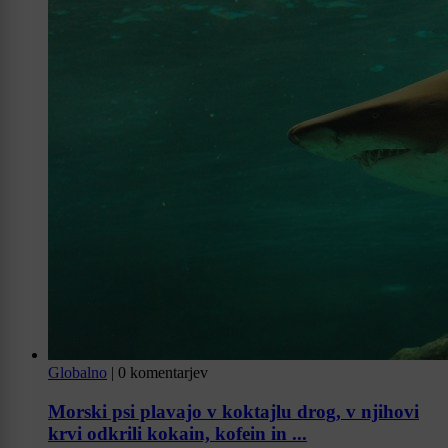
Globalno
|
0 komentarjev
Morski psi plavajo v koktajlu drog, v njihovi
krvi odkrili kokain, kofein in ...