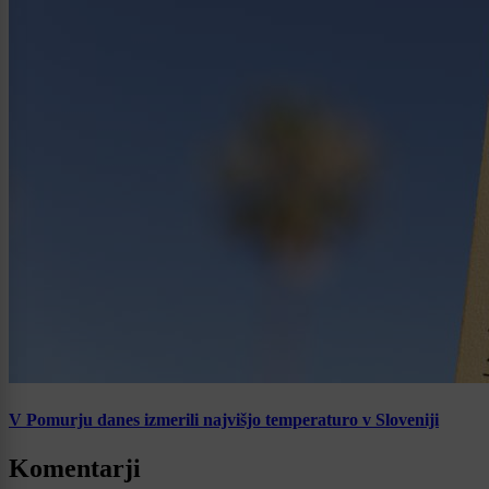
V Pomurju danes izmerili najvišjo temperaturo v Sloveniji
Komentarji