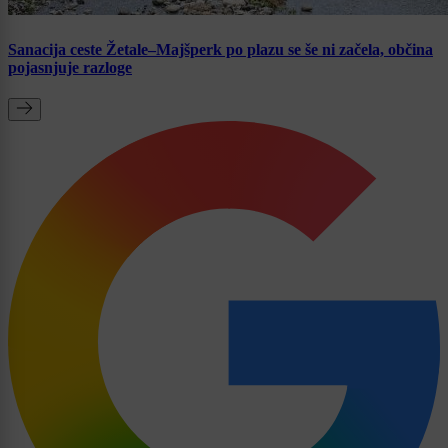
Sanacija ceste Žetale–Majšperk po plazu se še ni začela, občina
pojasnjuje razloge