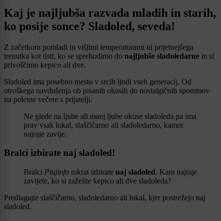
Kaj je najljubša razvada mladih in starih,
ko posije sonce? Sladoled, seveda!
Z začetkom pomladi in višjimi temperaturami ni prijetnejšega
trenutka kot tisti, ko se sprehodimo do
najljubše sladoledarne
in si
privoščimo kepico ali dve.
Sladoled ima posebno mesto v srcih ljudi vseh generacij. Od
otroškega navdušenja ob pisanih okusih do nostalgičnih spominov
na poletne večere s prijatelji.
Ne glede na ljube ali manj ljube okuse sladoleda pa ima
prav vsak lokal, slaščičarno ali sladoledarno, kamor
najraje zavije.
Bralci izbirate naj sladoled!
Bralci
Ptujinfo
tokrat izbirate
naj sladoled
. Kam najraje
zavijete, ko si zaželite kepico ali dve sladoleda?
Predlagajte slaščičarno, sladoledarno ali lokal, kjer postrežejo naj
sladoled.