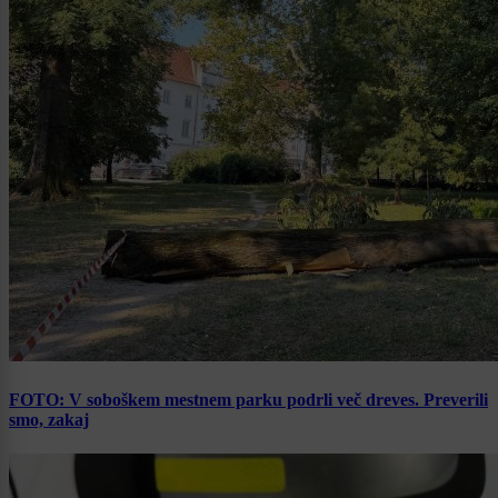
FOTO: V soboškem mestnem parku podrli več dreves. Preverili
smo, zakaj