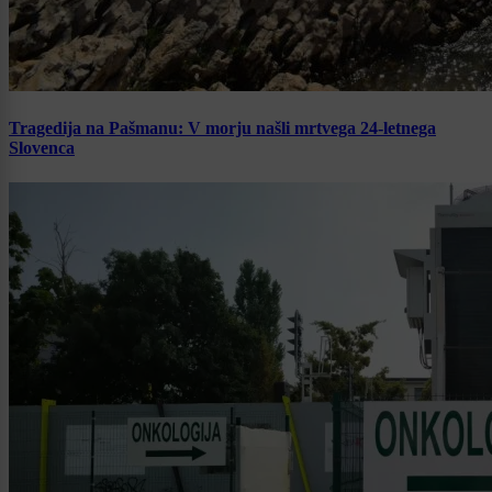
Tragedija na Pašmanu: V morju našli mrtvega 24-letnega
Slovenca