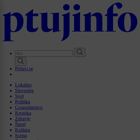
Skip
to
main
content
Prijavi se
Lokalno
Slovenija
Svet
Politika
Gospodarstvo
Kronika
Zdravje
Šport
Kultura
Scena