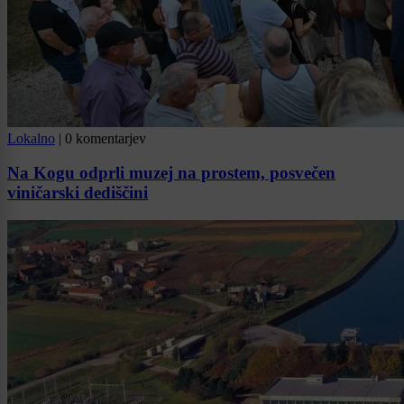
Lokalno
|
0 komentarjev
Na Kogu odprli muzej na prostem, posvečen
viničarski dediščini