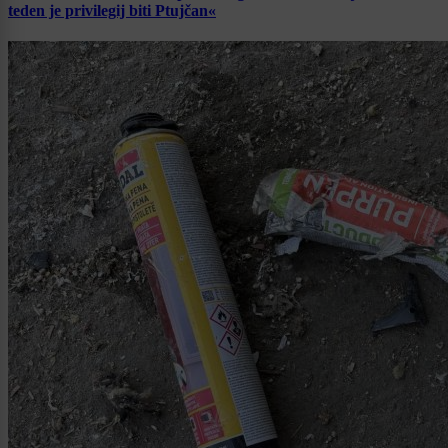
teden je privilegij biti Ptujčan«