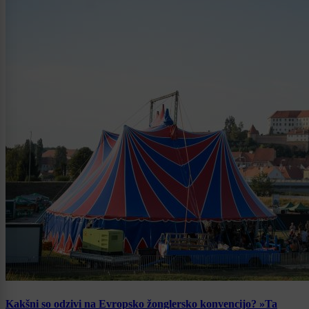
Kakšni so odzivi na Evropsko žonglersko konvencijo? »Ta