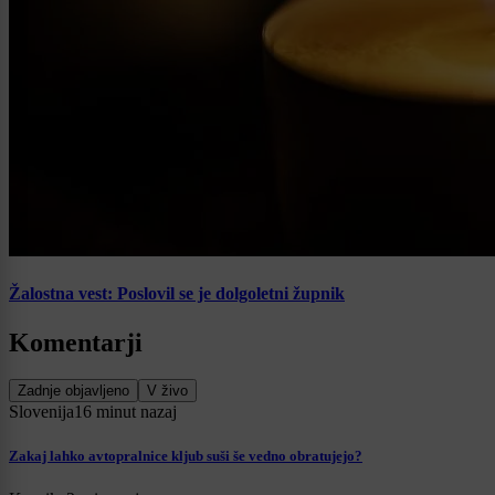
Žalostna vest: Poslovil se je dolgoletni župnik
Komentarji
Zadnje objavljeno
V živo
Slovenija
16 minut nazaj
Zakaj lahko avtopralnice kljub suši še vedno obratujejo?