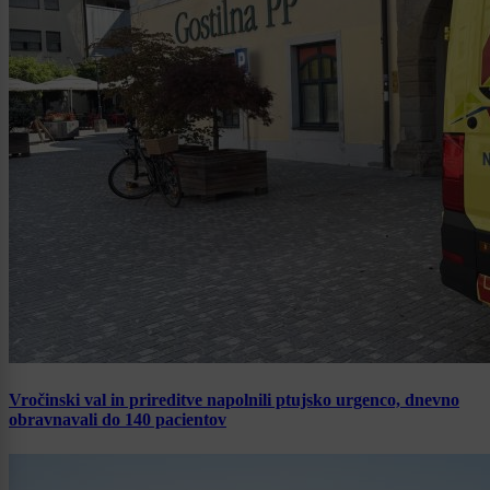
Vročinski val in prireditve napolnili ptujsko urgenco, dnevno
obravnavali do 140 pacientov