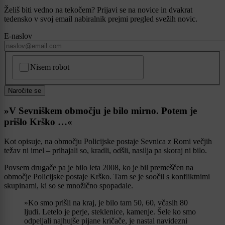
Želiš biti vedno na tekočem? Prijavi se na novice in dvakrat
tedensko v svoj email nabiralnik prejmi pregled svežih novic.
E-naslov
CAPTCHA
Nisem robot
Naročite se
»V Sevniškem območju je bilo mirno. Potem je
prišlo Krško …«
Kot opisuje, na območju Policijske postaje Sevnica z Romi večjih
težav ni imel – prihajali so, kradli, odšli, nasilja pa skoraj ni bilo.
Povsem drugače pa je bilo leta 2008, ko je bil premeščen na
območje Policijske postaje Krško. Tam se je soočil s konfliktnimi
skupinami, ki so se množično spopadale.
»Ko smo prišli na kraj, je bilo tam 50, 60, včasih 80
ljudi. Letelo je perje, steklenice, kamenje. Šele ko smo
odpeljali najhujše pijane kričače, je nastal navidezni