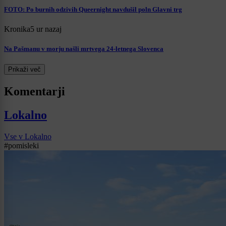
FOTO: Po burnih odzivih Queernight navdušil poln Glavni trg
Kronika
5 ur nazaj
Na Pašmanu v morju našli mrtvega 24-letnega Slovenca
Prikaži več
Komentarji
Lokalno
Vse v Lokalno
#pomisleki