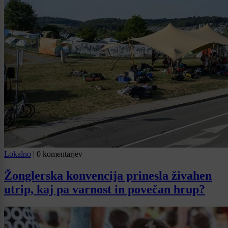
Lokalno
|
0 komentarjev
Žonglerska konvencija prinesla živahen
utrip, kaj pa varnost in povečan hrup?