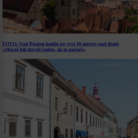
FOTO: Nad Ptujem hodijo po vrvi 30 metrov nad tlemi:
»Moraš biti dovolj čuden, da to počneš«