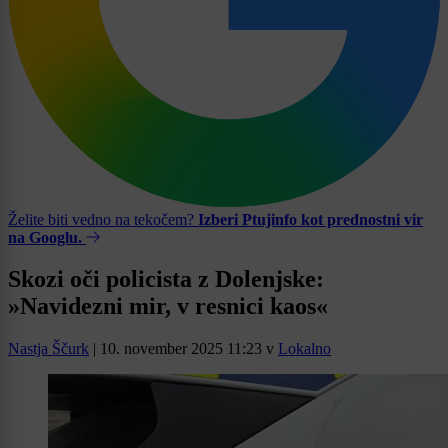
Želite biti vedno na tekočem?
Izberi Ptujinfo kot prednostni vir
na Googlu.
Skozi oči policista z Dolenjske:
»Navidezni mir, v resnici kaos«
Nastja Ščurk
|
10. november 2025 11:23
v
Lokalno