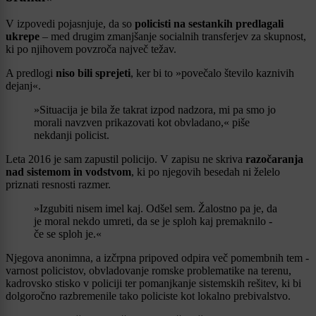
V izpovedi pojasnjuje, da so
policisti na sestankih predlagali
ukrepe
– med drugim zmanjšanje socialnih transferjev za skupnost,
ki po njihovem povzroča največ težav.
A predlogi
niso bili sprejeti
, ker bi to »povečalo število kaznivih
dejanj«.
»Situacija je bila že takrat izpod nadzora, mi pa smo jo
morali navzven prikazovati kot obvladano,« piše
nekdanji policist.
Leta 2016 je sam zapustil policijo. V zapisu ne skriva
razočaranja
nad sistemom in vodstvom
, ki po njegovih besedah ni želelo
priznati resnosti razmer.
»Izgubiti nisem imel kaj. Odšel sem. Žalostno pa je, da
je moral nekdo umreti, da se je sploh kaj premaknilo -
če se sploh je.«
Njegova anonimna, a izčrpna pripoved odpira več pomembnih tem -
varnost policistov, obvladovanje romske problematike na terenu,
kadrovsko stisko v policiji ter pomanjkanje sistemskih rešitev, ki bi
dolgoročno razbremenile tako policiste kot lokalno prebivalstvo.