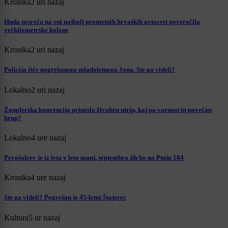
Kronika
2 uri nazaj
Huda nesreča na eni najbolj prometnih hrvaških avtocest povzročila
večkilometrske kolone
Kronika
2 uri nazaj
Policija išče pogrešanega mladoletnega Jona. Ste ga videli?
Lokalno
2 uri nazaj
Žonglerska konvencija prinesla živahen utrip, kaj pa varnost in povečan
hrup?
Lokalno
4 ure nazaj
Prvošolcev je iz leta v leto manj, septembra jih bo na Ptuju 184
Kronika
4 ure nazaj
Ste ga videli? Pogrešan je 45-letni Štajerec
Kultura
5 ur nazaj