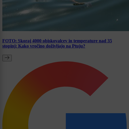
FOTO: Skoraj 4000 obiskovalcev in temperature nad 35
stopinj: Kako vročino doživljajo na Ptuju?