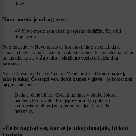
mir.«
Novo mesto je »drug svet«
»V Novo mesto sem prišel po spletu okoliščin. To je bil
drug svet.«
Po premestitvi v Novo mesto je, kot pravi, hitro spoznal, da je
situacija bistveno hujša. Že ob prvih intervencijah je naletel na odpor
in napade, ko sta v
Žabjeku
v
službeno vozilo
priletela
dva
kamna
.
Na steklih so imeli na srečo nameščene mreže. »
Gremo naprej,
tako je tukaj. Če stopiš ven, dobiš kamen v glavo
,« je komentiral
njegov sodelavec.
Dodaja, da je bil kot 43-letni novinec v okolju šokiran
nad tem, kar je videl. Po njegovem so bili policisti
kadrovsko podhranjeni, preobremenjeni in v stalni
defenzivi.
»Če bi napisal vse, kar se je tukaj dogajalo, bi kdo
bruhal«