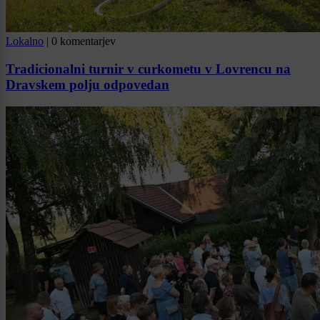
Lokalno
|
0 komentarjev
Tradicionalni turnir v curkometu v Lovrencu na
Dravskem polju odpovedan