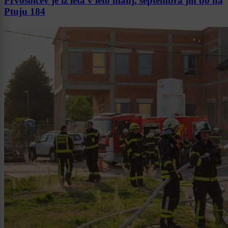
Prvošolcev je iz leta v leto manj, septembra jih bo na
Ptuju 184