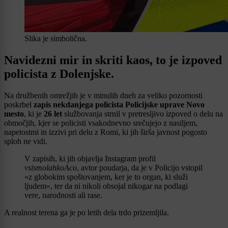
Slika je simbolična.
Navidezni mir in skriti kaos, to je izpoved
policista z Dolenjske.
Na družbenih omrežjih je v minulih dneh za veliko pozornosti
poskrbel
zapis nekdanjega policista Policijske uprave Novo
mesto
, ki je
26 let
službovanja strnil v pretresljivo izpoved o delu na
območjih, kjer se policisti vsakodnevno srečujejo z nasiljem,
napetostmi in izzivi pri delu z Romi, ki jih širša javnost pogosto
sploh ne vidi.
V zapisih, ki jih objavlja Instagram profil
vsismolahkoAco
, avtor poudarja, da je v Policijo vstopil
»z globokim spoštovanjem, ker je to organ, ki služi
ljudem«, ter da ni nikoli obsojal nikogar na podlagi
vere, narodnosti ali rase.
A realnost terena ga je po letih dela trdo prizemljila.