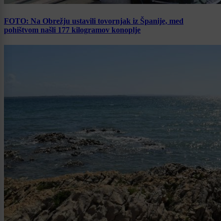
FOTO: Na Obrežju ustavili tovornjak iz Španije, med
pohištvom našli 177 kilogramov konoplje