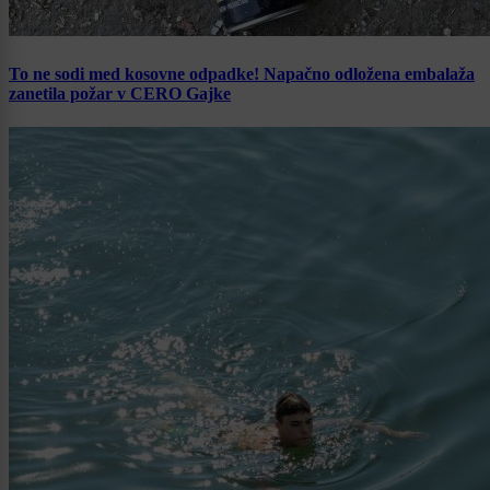
To ne sodi med kosovne odpadke! Napačno odložena embalaža
zanetila požar v CERO Gajke