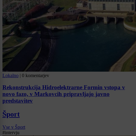
Lokalno
|
0 komentarjev
Rekonstrukcija Hidroelektrarne Formin vstopa v
novo fazo, v Markovcih pripravljajo javno
predstavitev
Šport
Vse v Šport
#intervju