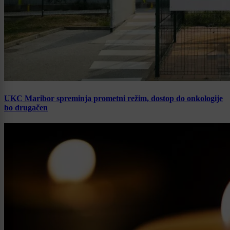
UKC Maribor spreminja prometni režim, dostop do onkologije
bo drugačen