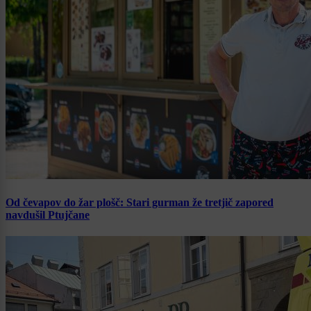
Od čevapov do žar plošč: Stari gurman že tretjič zapored
navdušil Ptujčane