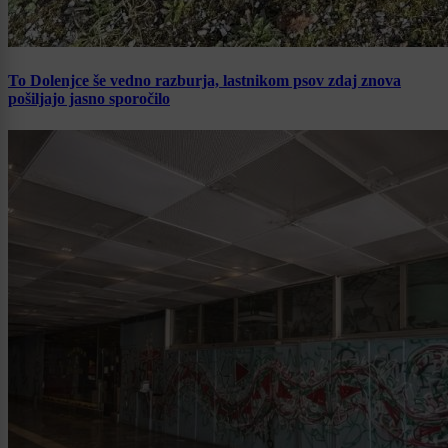
To Dolenjce še vedno razburja, lastnikom psov zdaj znova
pošiljajo jasno sporočilo