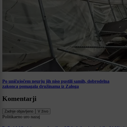
Po uničujočem neurju jih niso pustili samih, dobrodelna
zakonca pomagala družinama iz Zaloga
Komentarji
Zadnje objavljeno
V živo
Politika
eno uro nazaj