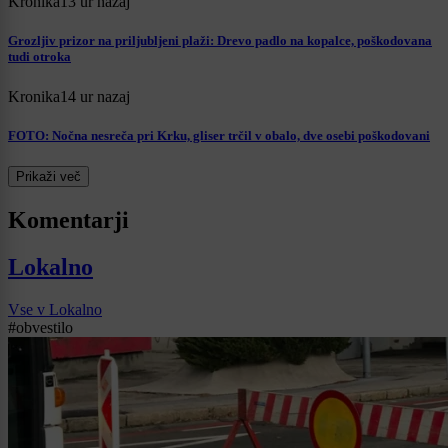
Kronika
13 ur nazaj
Grozljiv prizor na priljubljeni plaži: Drevo padlo na kopalce, poškodovana
tudi otroka
Kronika
14 ur nazaj
FOTO: Nočna nesreča pri Krku, gliser trčil v obalo, dve osebi poškodovani
Prikaži več
Komentarji
Lokalno
Vse v Lokalno
#obvestilo