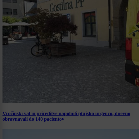
Vročinski val in prireditve napolnili ptujsko urgenco, dnevno
obravnavali do 140 pacientov