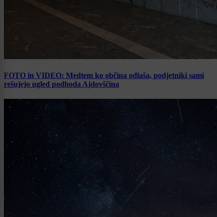
FOTO in VIDEO: Medtem ko občina odlaša, podjetniki sami
rešujejo ugled podhoda Ajdovščina