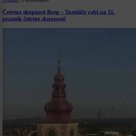
Lokalno
|
0 komentarjev
Četrtna skupnost Breg – Turnišče vabi na 11.
praznik četrtne skupnosti