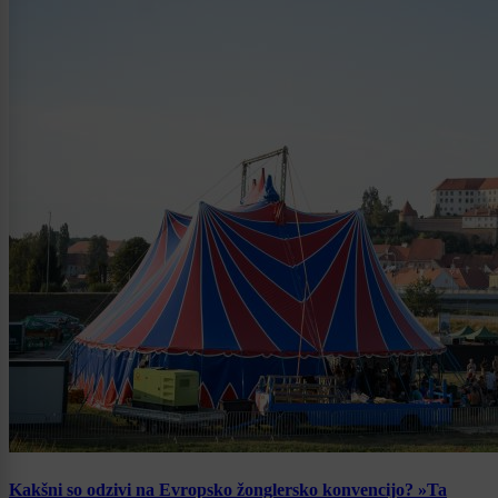
Kakšni so odzivi na Evropsko žonglersko konvencijo? »Ta