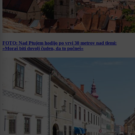
FOTO: Nad Ptujem hodijo po vrvi 30 metrov nad tlemi:
»Moraš biti dovolj čuden, da to počneš«