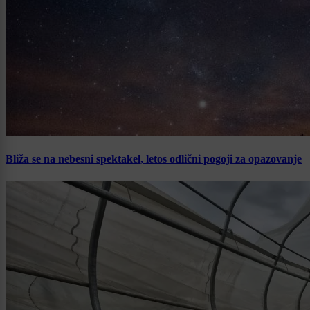
Bliža se na nebesni spektakel, letos odlični pogoji za opazovanje