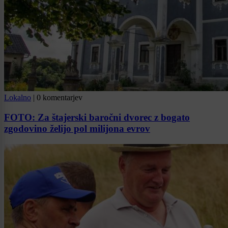
Lokalno
|
0 komentarjev
FOTO: Za štajerski baročni dvorec z bogato
zgodovino želijo pol milijona evrov