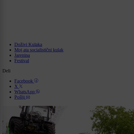
Doživi Kulaka
Moj ata socialistični kulak
Jarenina
Festival
Deli
Facebook
X
WhatsApp
Pošlji