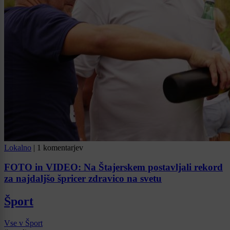
Lokalno
|
1 komentarjev
FOTO in VIDEO: Na Štajerskem postavljali rekord
za najdaljšo špricer zdravico na svetu
Šport
Vse v Šport