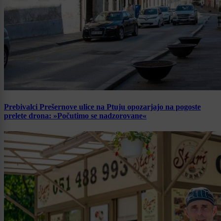
Prebivalci Prešernove ulice na Ptuju opozarjajo na pogoste
prelete drona: »Počutimo se nadzorovane«