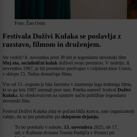
Foto: Žan Osim
Festivala Doživi Kulaka se poslavlja z
razstavo, filmom in druženjem.
Ste vedeli? 8. novembra pred 38 leti je legendarni slovenski film
Moj ata, socialistični kulak
doživel svojo premiero. V nedeljo, 8.
novembra 1987, je bil premierno predvajan v celjskem kinu Union,
v sklopu 15. Tedna domačega filma.
Vse od 15. avgusta je bila Jarenina v znamenju tega kultnega filma,
ki so ga leta 1987 snemali prav tam. Poteka namreč festival
Doživi
Kulak
a, ki obiskovalcem na zanimiv način približuje legendarni
slovenski film.
Festival Doživi Kulaka zdaj se počasi bliža koncu, zato organizatorji
vabijo, da se jim pridružite pri
sklepnem dejanju.
To bo potekalo v soboto,
15. novembra
2025, ob 17.
uri, v Kulturni dvorani Toneta Partljiča v Pesnici pri