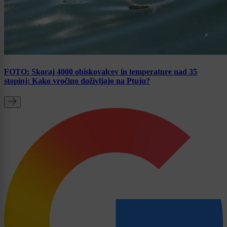
FOTO: Skoraj 4000 obiskovalcev in temperature nad 35
stopinj: Kako vročino doživljajo na Ptuju?