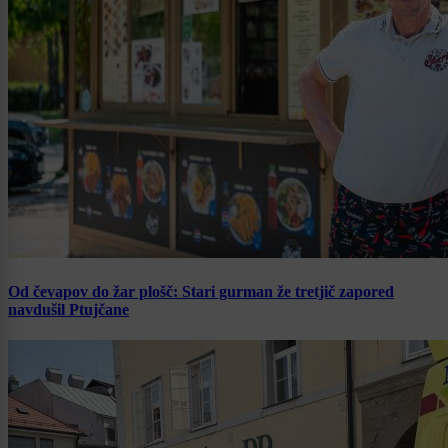
Od čevapov do žar plošč: Stari gurman že tretjič zapored
navdušil Ptujčane