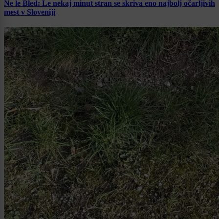
Ne le Bled: Le nekaj minut stran se skriva eno najbolj očarljivih
mest v Sloveniji