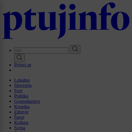
Skip
to
main
content
Prijavi se
Lokalno
Slovenija
Svet
Politika
Gospodarstvo
Kronika
Zdravje
Šport
Kultura
Scena