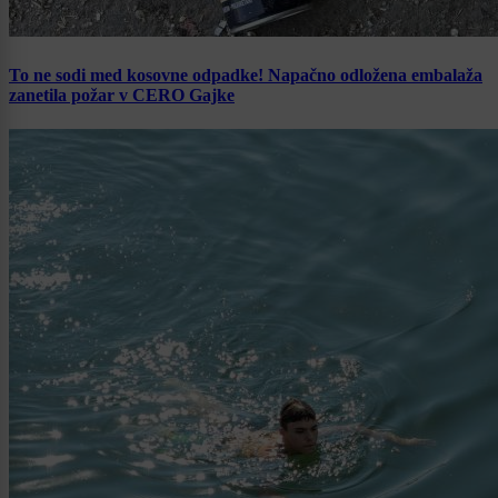
To ne sodi med kosovne odpadke! Napačno odložena embalaža
zanetila požar v CERO Gajke