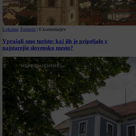
Lokalno
Turizem
|
0 komentarjev
Vprašali smo turiste: kaj jih je pripeljalo v
najstarejše slovensko mesto?