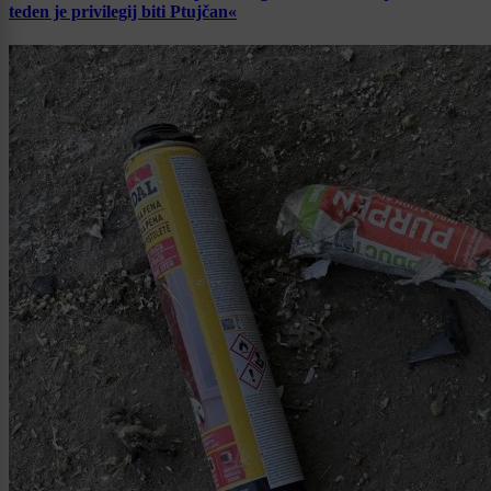
teden je privilegij biti Ptujčan«