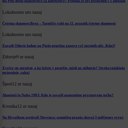
Bo Ptuj dobil ministrstvo za kmetijstvo? Pobuda že pri pristojnih v Ljubljani
Lokalno
eno uro nazaj
Četrtna skupnost Breg – Turnišče vabi na 11. praznik četrtne skupnosti
Lokalno
eno uro nazaj
Zaradi Odprte kuhne na Ptuju popolna zapora več mestnih ulic. Kdaj?
Zdravje
9 ur nazaj
Zvečer ste utrujeni, a ko ležete v posteljo, misli ne utihnejo? Strokovnjakinja
pojasnjuje, zakaj
Šport
12 ur nazaj
Aluminij in Nafta 1903: Kdo je osvojil pomembne prvenstvene točke?
Kronika
12 ur nazaj
Na Hrvaškem aretirali Slovenca: osumljen pranja skoraj 3 milijonov evrov