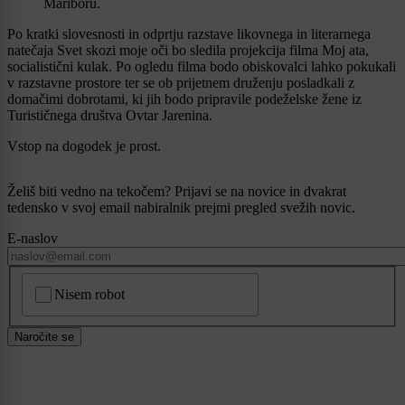
Mariboru.
Po kratki slovesnosti in odprtju razstave likovnega in literarnega
natečaja Svet skozi moje oči bo sledila projekcija filma Moj ata,
socialistični kulak. Po ogledu filma bodo obiskovalci lahko pokukali
v razstavne prostore ter se ob prijetnem druženju posladkali z
domačimi dobrotami, ki jih bodo pripravile podeželske žene iz
Turističnega društva Ovtar Jarenina.
Vstop na dogodek je prost.
Želiš biti vedno na tekočem? Prijavi se na novice in dvakrat
tedensko v svoj email nabiralnik prejmi pregled svežih novic.
E-naslov
CAPTCHA
Nisem robot
Naročite se