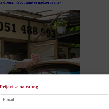
lete drona: »Počutimo se nadzorovane«
Prijavi se na cajtng