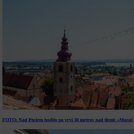
FOTO: Nad Ptujem hodijo po vrvi 30 metrov nad tlemi: »Moraš bi