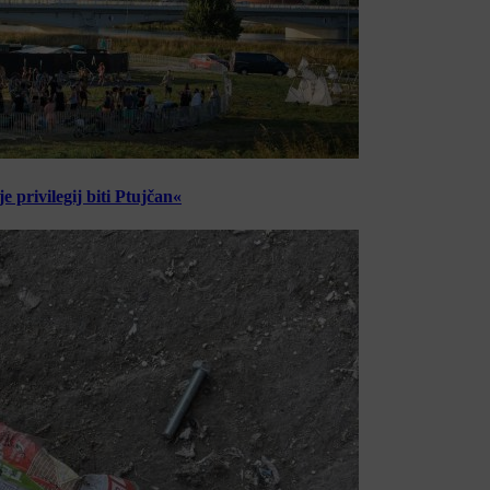
 privilegij biti Ptujčan«