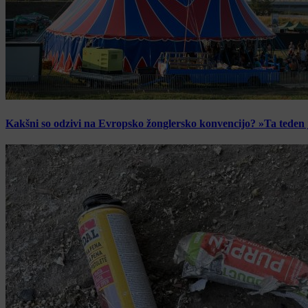
Kakšni so odzivi na Evropsko žonglersko konvencijo? »Ta teden je