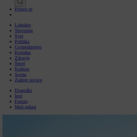
Prijavi se
Lokalno
Slovenija
Svet
Politika
Gospodarstvo
Kronika
Zdravje
Šport
Kultura
Scena
Zadnje novice
Dogodki
Igre
Forum
Mali oglasi