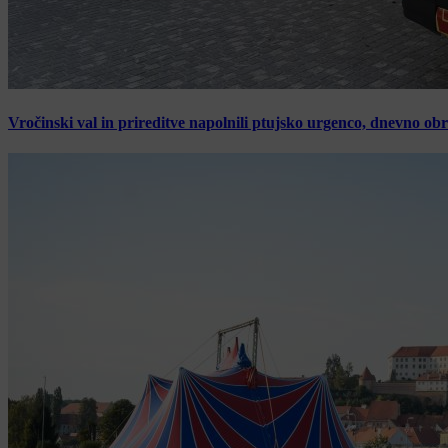
Vročinski val in prireditve napolnili ptujsko urgenco, dnevno ob