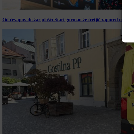
Od čevapov do žar plošč: Stari gurman že tretjič zapored navduš