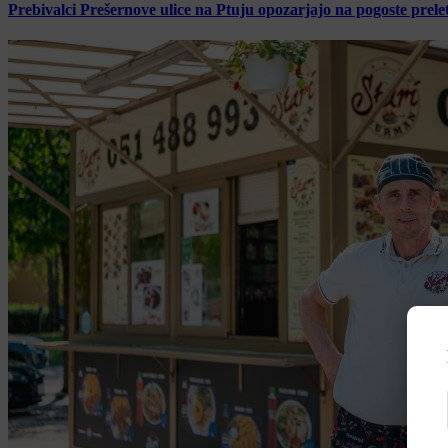
Prebivalci Prešernove ulice na Ptuju opozarjajo na pogoste pre