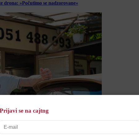
lete drona: »Počutimo se nadzorovane«
Prijavi se na cajtng