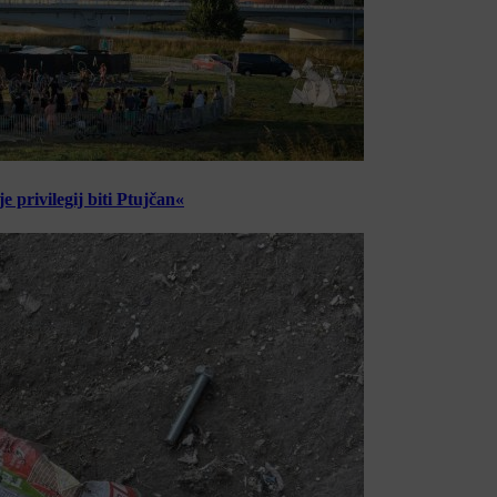
 privilegij biti Ptujčan«