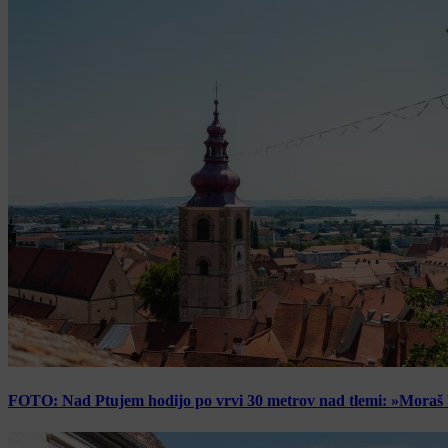
FOTO: Nad Ptujem hodijo po vrvi 30 metrov nad tlemi: »Moraš bi