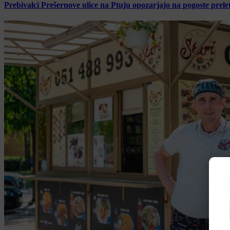
Prebivalci Prešernove ulice na Ptuju opozarjajo na pogoste pre