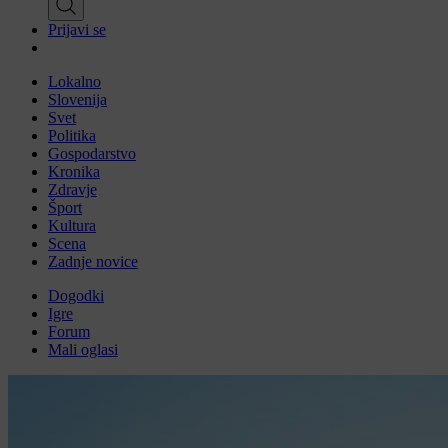
Prijavi se
Lokalno
Slovenija
Svet
Politika
Gospodarstvo
Kronika
Zdravje
Šport
Kultura
Scena
Zadnje novice
Dogodki
Igre
Forum
Mali oglasi