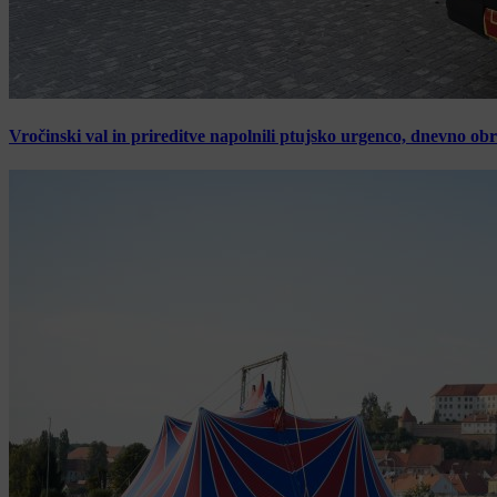
Vročinski val in prireditve napolnili ptujsko urgenco, dnevno ob