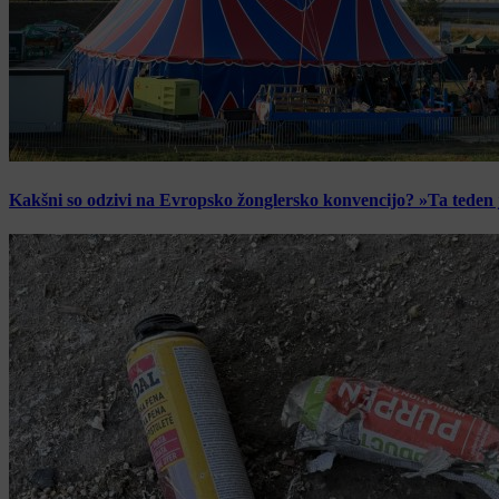
Kakšni so odzivi na Evropsko žonglersko konvencijo? »Ta teden je