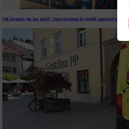
Od čevapov do žar plošč: Stari gurman že tretjič zapored navduš