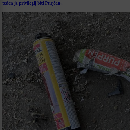
teden je privilegij biti Ptujčan«