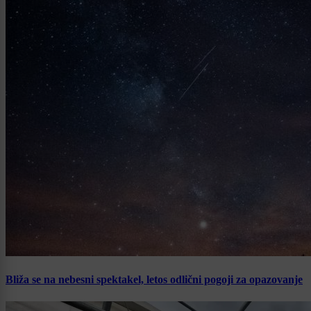
Bliža se na nebesni spektakel, letos odlični pogoji za opazovanje