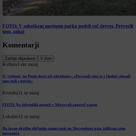
FOTO: V soboškem mestnem parku podrli več dreves. Preverili
smo, zakaj
Komentarji
Zadnje objavljeno
V živo
Kultura
3 ure nazaj
O 'cirkusu' na Ptuju skozi oči akrobatov: »Povezali smo se z ljudmi, plesali
smo tudi s turisti«
Kronika
11 ur nazaj
FOTO: Na železniški postaji v Njivercah zagorel vagon
Lokalno
11 ur nazaj
Na javno dražbo občinsko stanovanje na Slovenskem trgu, izklicna cena
preseneča