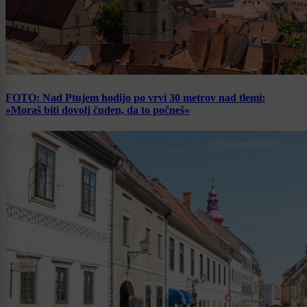
FOTO: Nad Ptujem hodijo po vrvi 30 metrov nad tlemi:
»Moraš biti dovolj čuden, da to počneš«