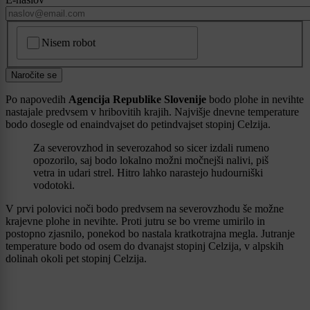
CAPTCHA
Nisem robot
Naročite se
Po napovedih
Agencija Republike Slovenije
bodo plohe in nevihte
nastajale predvsem v hribovitih krajih. Najvišje dnevne temperature
bodo dosegle od enaindvajset do petindvajset stopinj Celzija.
Za severovzhod in severozahod so sicer izdali rumeno
opozorilo, saj bodo lokalno možni močnejši nalivi, piš
vetra in udari strel. Hitro lahko narastejo hudourniški
vodotoki.
V prvi polovici noči bodo predvsem na severovzhodu še možne
krajevne plohe in nevihte. Proti jutru se bo vreme umirilo in
postopno zjasnilo, ponekod bo nastala kratkotrajna megla. Jutranje
temperature bodo od osem do dvanajst stopinj Celzija, v alpskih
dolinah okoli pet stopinj Celzija.