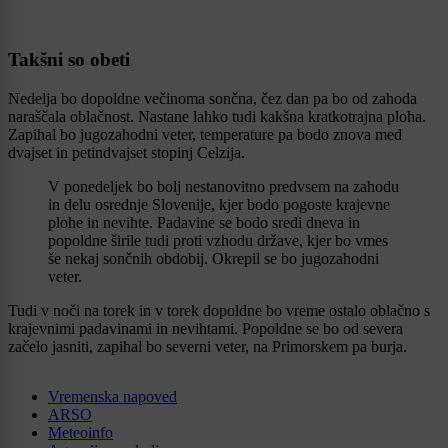
Takšni so obeti
Nedelja bo dopoldne večinoma sončna, čez dan pa bo od zahoda
naraščala oblačnost. Nastane lahko tudi kakšna kratkotrajna ploha.
Zapihal bo jugozahodni veter, temperature pa bodo znova med
dvajset in petindvajset stopinj Celzija.
V ponedeljek bo bolj nestanovitno predvsem na zahodu
in delu osrednje Slovenije, kjer bodo pogoste krajevne
plohe in nevihte. Padavine se bodo sredi dneva in
popoldne širile tudi proti vzhodu države, kjer bo vmes
še nekaj sončnih obdobij. Okrepil se bo jugozahodni
veter.
Tudi v noči na torek in v torek dopoldne bo vreme ostalo oblačno s
krajevnimi padavinami in nevihtami. Popoldne se bo od severa
začelo jasniti, zapihal bo severni veter, na Primorskem pa burja.
Vremenska napoved
ARSO
Meteoinfo