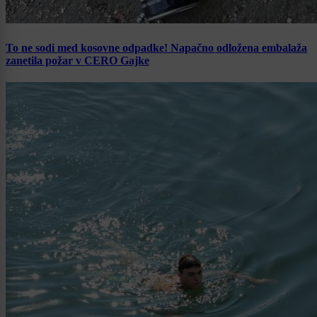
To ne sodi med kosovne odpadke! Napačno odložena embalaža
zanetila požar v CERO Gajke