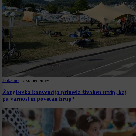
Lokalno
|
5 komentarjev
Žonglerska konvencija prinesla živahen utrip, kaj
pa varnost in povečan hrup?