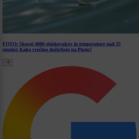
FOTO: Skoraj 4000 obiskovalcev in temperature nad 35
stopinj: Kako vročino doživljajo na Ptuju?