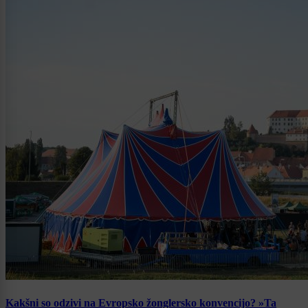
Kakšni so odzivi na Evropsko žonglersko konvencijo? »Ta