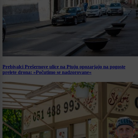
Prebivalci Prešernove ulice na Ptuju opozarjajo na pogoste
prelete drona: »Počutimo se nadzorovane«