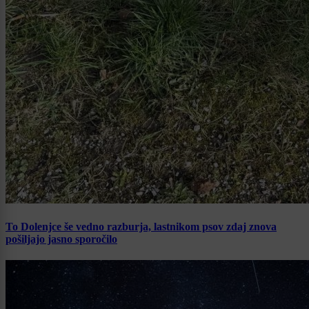
To Dolenjce še vedno razburja, lastnikom psov zdaj znova
pošiljajo jasno sporočilo