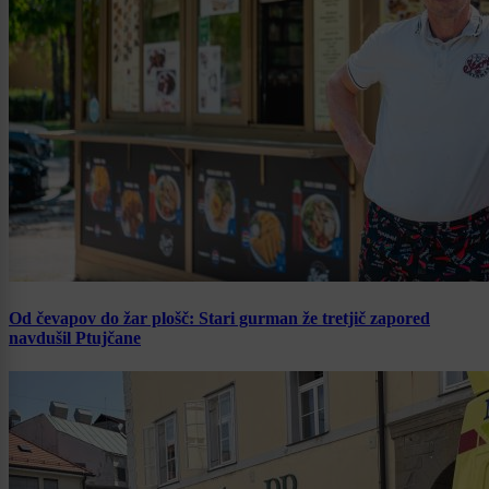
Od čevapov do žar plošč: Stari gurman že tretjič zapored
navdušil Ptujčane