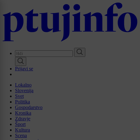
Skip
to
main
content
Prijavi se
Lokalno
Slovenija
Svet
Politika
Gospodarstvo
Kronika
Zdravje
Šport
Kultura
Scena