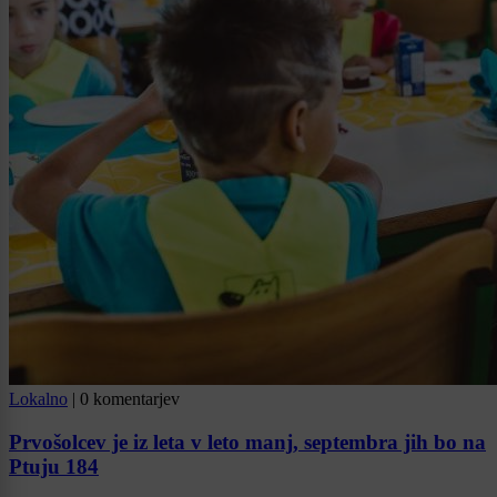
Lokalno
|
0 komentarjev
Prvošolcev je iz leta v leto manj, septembra jih bo na
Ptuju 184