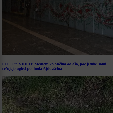
FOTO in VIDEO: Medtem ko občina odlaša, podjetniki sami
rešujejo ugled podhoda Ajdovščina