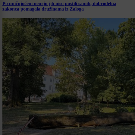
Po uničujočem neurju jih niso pustili samih, dobrodelna
zakonca pomagala družinama iz Zaloga