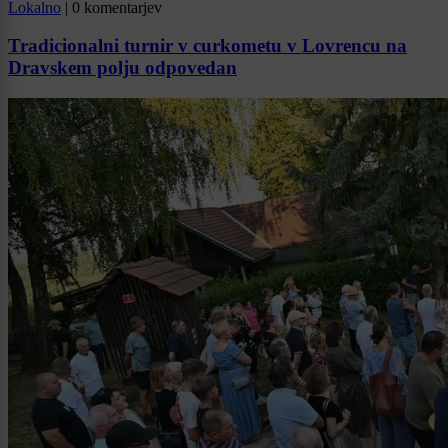
Lokalno
|
0 komentarjev
Tradicionalni turnir v curkometu v Lovrencu na
Dravskem polju odpovedan