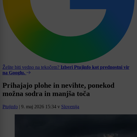
Želite biti vedno na tekočem?
Izberi Ptujinfo kot prednostni vir
na Googlu.
Prihajajo plohe in nevihte, ponekod
možna sodra in manjša toča
Ptujinfo
|
9. maj 2026 15:34
v
Slovenija