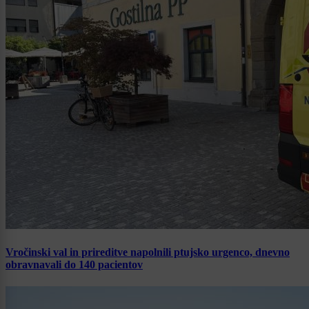
Vročinski val in prireditve napolnili ptujsko urgenco, dnevno
obravnavali do 140 pacientov