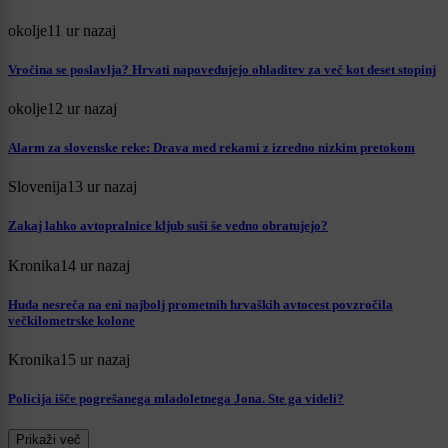
okolje
11 ur nazaj
Vročina se poslavlja? Hrvati napovedujejo ohladitev za več kot deset stopinj
okolje
12 ur nazaj
Alarm za slovenske reke: Drava med rekami z izredno nizkim pretokom
Slovenija
13 ur nazaj
Zakaj lahko avtopralnice kljub suši še vedno obratujejo?
Kronika
14 ur nazaj
Huda nesreča na eni najbolj prometnih hrvaških avtocest povzročila
večkilometrske kolone
Kronika
15 ur nazaj
Policija išče pogrešanega mladoletnega Jona. Ste ga videli?
Prikaži več