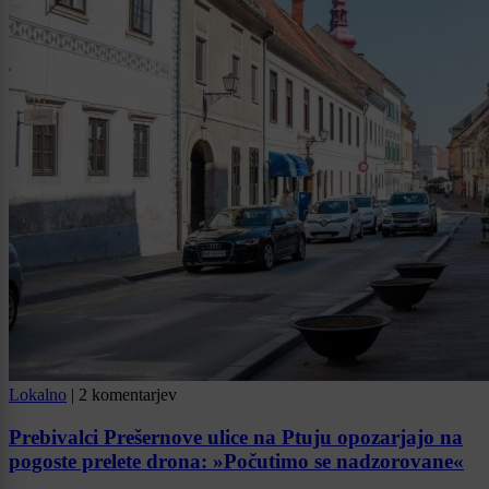
Lokalno
|
2 komentarjev
Prebivalci Prešernove ulice na Ptuju opozarjajo na
pogoste prelete drona: »Počutimo se nadzorovane«