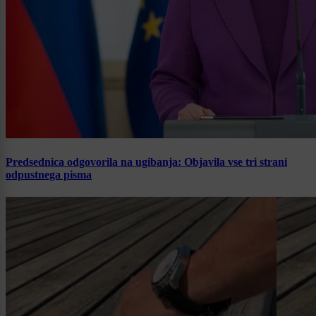
Predsednica odgovorila na ugibanja: Objavila vse tri strani
odpustnega pisma