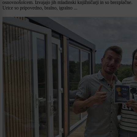
osnovnošolcem. Izvajajo jih mladinski knjižničarji in so brezplačne.
Urice so pripovedno, bralno, igralno ...