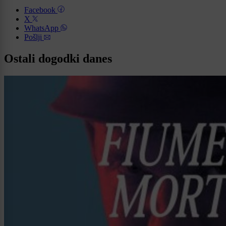
Facebook
X
WhatsApp
Pošlji
Ostali dogodki danes