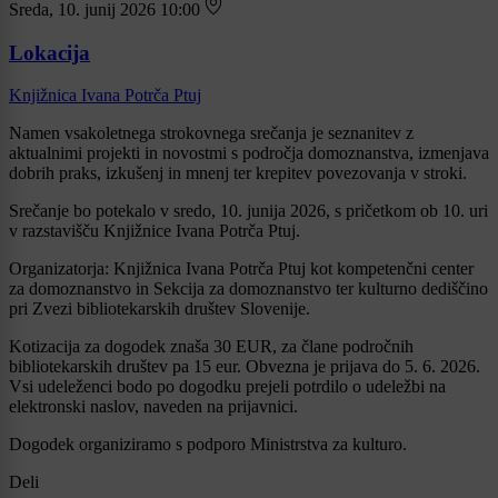
Sreda, 10. junij 2026 10:00
Lokacija
Knjižnica Ivana Potrča Ptuj
Namen vsakoletnega strokovnega srečanja je seznanitev z
aktualnimi projekti in novostmi s področja domoznanstva, izmenjava
dobrih praks, izkušenj in mnenj ter krepitev povezovanja v stroki.
Srečanje bo potekalo v sredo, 10. junija 2026, s pričetkom ob 10. uri
v razstavišču Knjižnice Ivana Potrča Ptuj.
Organizatorja: Knjižnica Ivana Potrča Ptuj kot kompetenčni center
za domoznanstvo in Sekcija za domoznanstvo ter kulturno dediščino
pri Zvezi bibliotekarskih društev Slovenije.
Kotizacija za dogodek znaša 30 EUR, za člane področnih
bibliotekarskih društev pa 15 eur. Obvezna je prijava do 5. 6. 2026.
Vsi udeleženci bodo po dogodku prejeli potrdilo o udeležbi na
elektronski naslov, naveden na prijavnici.
Dogodek organiziramo s podporo Ministrstva za kulturo.
Deli