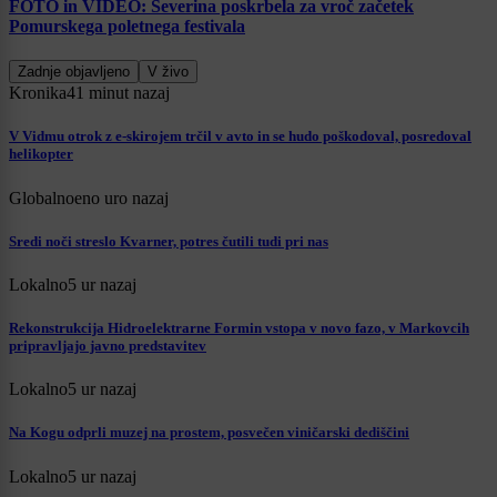
FOTO in VIDEO: Severina poskrbela za vroč začetek
Pomurskega poletnega festivala
Zadnje objavljeno
V živo
Kronika
41 minut nazaj
V Vidmu otrok z e-skirojem trčil v avto in se hudo poškodoval, posredoval
helikopter
Globalno
eno uro nazaj
Sredi noči streslo Kvarner, potres čutili tudi pri nas
Lokalno
5 ur nazaj
Rekonstrukcija Hidroelektrarne Formin vstopa v novo fazo, v Markovcih
pripravljajo javno predstavitev
Lokalno
5 ur nazaj
Na Kogu odprli muzej na prostem, posvečen viničarski dediščini
Lokalno
5 ur nazaj