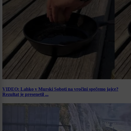
VIDEO: Lahko v Murski Soboti na vročini spečemo jajce?
Rezultat je presenetil ...