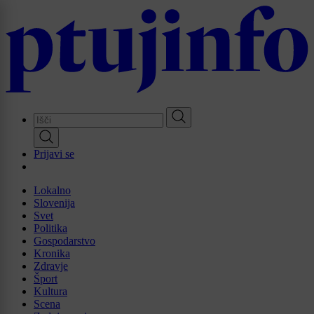
Skip
to
main
content
Prijavi se
Lokalno
Slovenija
Svet
Politika
Gospodarstvo
Kronika
Zdravje
Šport
Kultura
Scena