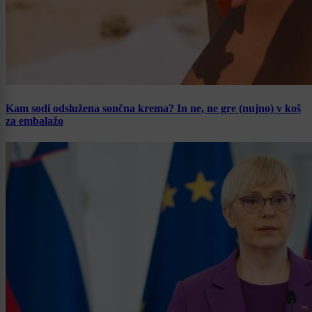
Kam sodi odslužena sončna krema? In ne, ne gre (nujno) v koš
za embalažo