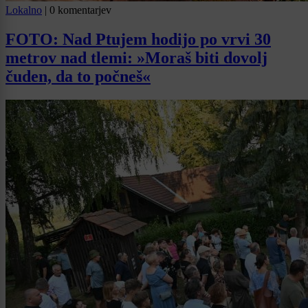
Lokalno
|
0 komentarjev
FOTO: Nad Ptujem hodijo po vrvi 30
metrov nad tlemi: »Moraš biti dovolj
čuden, da to počneš«