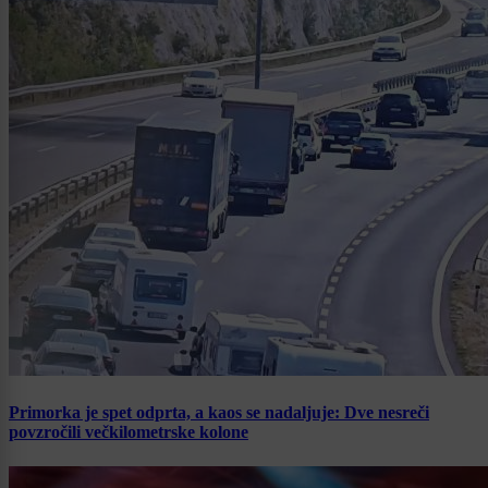
Primorka je spet odprta, a kaos se nadaljuje: Dve nesreči
povzročili večkilometrske kolone