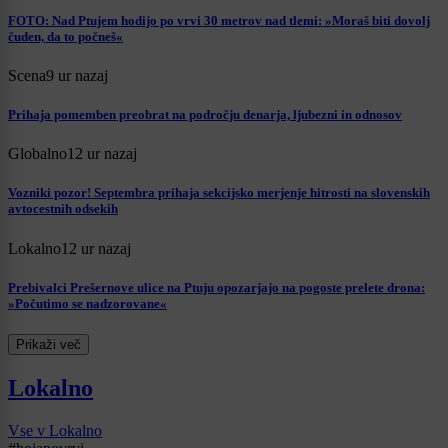
FOTO: Nad Ptujem hodijo po vrvi 30 metrov nad tlemi: »Moraš biti dovolj
čuden, da to počneš«
Scena
9 ur nazaj
Prihaja pomemben preobrat na področju denarja, ljubezni in odnosov
Globalno
12 ur nazaj
Vozniki pozor! Septembra prihaja sekcijsko merjenje hitrosti na slovenskih
avtocestnih odsekih
Lokalno
12 ur nazaj
Prebivalci Prešernove ulice na Ptuju opozarjajo na pogoste prelete drona:
»Počutimo se nadzorovane«
Prikaži več
Lokalno
Vse v Lokalno