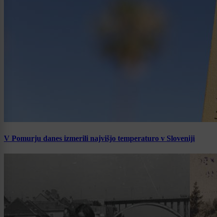
V Pomurju danes izmerili najvišjo temperaturo v Sloveniji