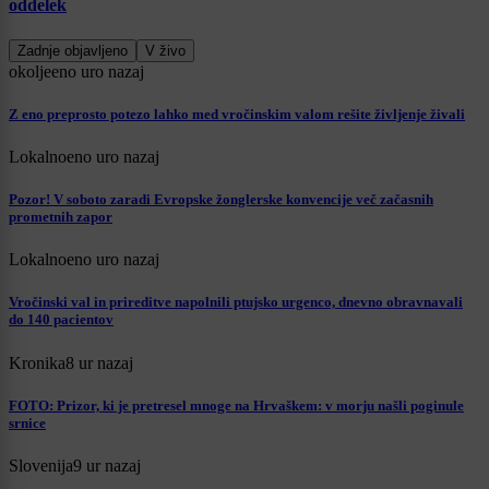
oddelek
Zadnje objavljeno
V živo
okolje
eno uro nazaj
Z eno preprosto potezo lahko med vročinskim valom rešite življenje živali
Lokalno
eno uro nazaj
Pozor! V soboto zaradi Evropske žonglerske konvencije več začasnih
prometnih zapor
Lokalno
eno uro nazaj
Vročinski val in prireditve napolnili ptujsko urgenco, dnevno obravnavali
do 140 pacientov
Kronika
8 ur nazaj
FOTO: Prizor, ki je pretresel mnoge na Hrvaškem: v morju našli poginule
srnice
Slovenija
9 ur nazaj