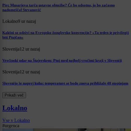
Pirc Musarjeva tarča ustavne obtožbe? Če bo odsotna, jo bo začasno
nadomeščal Stevanović
Lokalno
9 ur nazaj
Kakšni so odzivi na Evropsko žonglersko konvencijo? »Ta teden je privilegij
biti Ptujčan«
Slovenija
12 ur nazaj
Vročinski udar na Štajerskem: Ptuj med najbolj vročimi kraji v Sloveniji
Slovenija
12 ur nazaj
Slovenijo še naprej kuha: temperature se bodo znova približale 40 stopinjam
Prikaži več
Lokalno
Vse v Lokalno
#urgenca