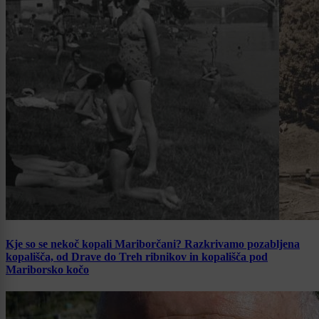
Kje so se nekoč kopali Mariborčani? Razkrivamo pozabljena
kopališča, od Drave do Treh ribnikov in kopališča pod
Mariborsko kočo