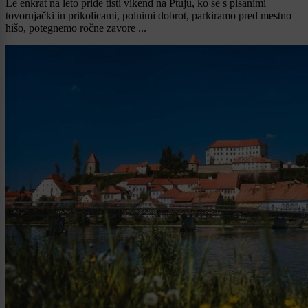
Le enkrat na leto pride tisti vikend na Ptuju, ko se s pisanimi
tovornjački in prikolicami, polnimi dobrot, parkiramo pred mestno
hišo, potegnemo ročne zavore ...