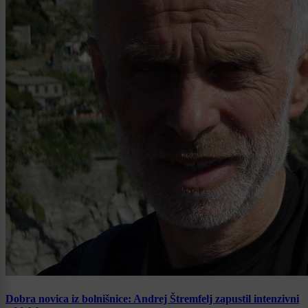
Dobra novica iz bolnišnice: Andrej Štremfelj zapustil intenzivni