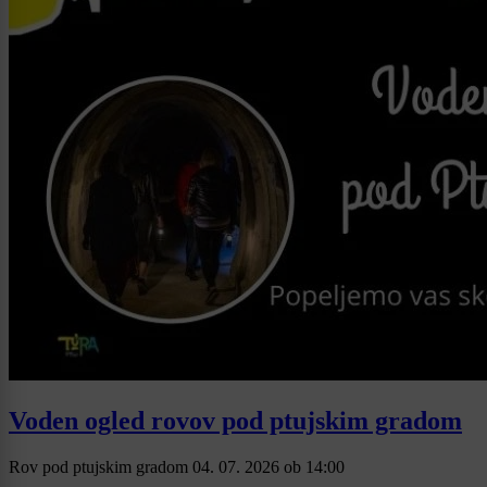
Voden ogled rovov pod ptujskim gradom
Rov pod ptujskim gradom
04. 07. 2026
ob
14:00