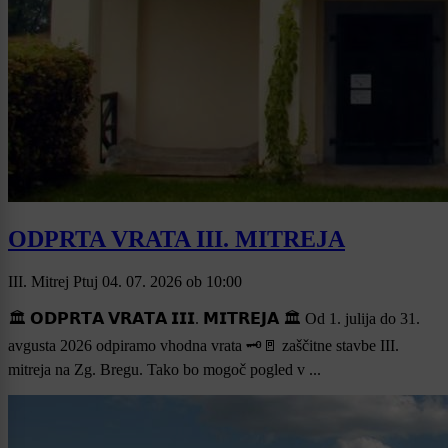
ODPRTA VRATA III. MITREJA
III. Mitrej Ptuj
04. 07. 2026
ob
10:00
🏛 𝗢𝗗𝗣𝗥𝗧𝗔 𝗩𝗥𝗔𝗧𝗔 𝗜𝗜𝗜. 𝗠𝗜𝗧𝗥𝗘𝗝𝗔 🏛 Od 1. julija do 31.
avgusta 2026 odpiramo vhodna vrata 🗝🚪 zaščitne stavbe III.
mitreja na Zg. Bregu. Tako bo mogoč pogled v ...