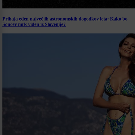
Prihaja eden največjih astronomskih dogodkov leta: Kako bo
Sončev mrk viden iz Slovenije?