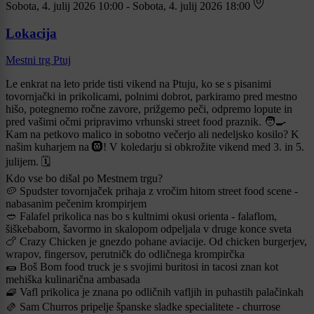
Sobota, 4. julij 2026 10:00 - Sobota, 4. julij 2026 18:00
Lokacija
Mestni trg Ptuj
Le enkrat na leto pride tisti vikend na Ptuju, ko se s pisanimi
tovornjački in prikolicami, polnimi dobrot, parkiramo pred mestno
hišo, potegnemo ročne zavore, prižgemo peči, odpremo lopute in
pred vašimi očmi pripravimo vrhunski street food praznik. 🧑‍🍳
Kam na petkovo malico in sobotno večerjo ali nedeljsko kosilo? K
našim kuharjem na 🛞! V koledarju si obkrožite vikend med 3. in 5.
julijem. 🗓️
Kdo vse bo dišal po Mestnem trgu?
🥔 Spudster tovornjaček prihaja z vročim hitom street food scene -
nabasanim pečenim krompirjem
🥙 Falafel prikolica nas bo s kultnimi okusi orienta - falaflom,
šiškebabom, šavormo in skalopom odpeljala v druge konce sveta
🍗 Crazy Chicken je gnezdo pohane aviacije. Od chicken burgerjev,
wrapov, fingersov, perutničk do odličnega krompirčka
🌯 Boš Bom food truck je s svojimi buritosi in tacosi znan kot
mehiška kulinarična ambasada
🧇 Vafl prikolica je znana po odličnih vafljih in puhastih palačinkah
🫔 Sam Churros pripelje španske sladke specialitete - churrose