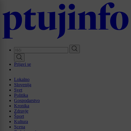
Skip
to
main
content
Prijavi se
Lokalno
Slovenija
Svet
Politika
Gospodarstvo
Kronika
Zdravje
Šport
Kultura
Scena