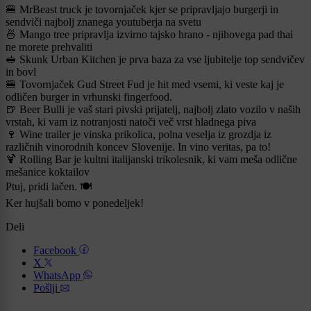
🍔 MrBeast truck je tovornjaček kjer se pripravljajo burgerji in
sendviči najbolj znanega youtuberja na svetu
🍜 Mango tree pripravlja izvirno tajsko hrano - njihovega pad thai
ne morete prehvaliti
🥪 Skunk Urban Kitchen je prva baza za vse ljubitelje top sendvičev
in bovl
🍔 Tovornjaček Gud Street Fud je hit med vsemi, ki veste kaj je
odličen burger in vrhunski fingerfood.
🍺 Beer Bulli je vaš stari pivski prijatelj, najbolj zlato vozilo v naših
vrstah, ki vam iz notranjosti natoči več vrst hladnega piva
🍷 Wine trailer je vinska prikolica, polna veselja iz grozdja iz
različnih vinorodnih koncev Slovenije. In vino veritas, pa to!
🍹 Rolling Bar je kultni italijanski trikolesnik, ki vam meša odlične
mešanice koktailov
Ptuj, pridi lačen. 🍽️
Ker hujšali bomo v ponedeljek!
Deli
Facebook
X
WhatsApp
Pošlji