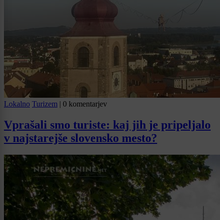
Lokalno
Turizem
|
0 komentarjev
Vprašali smo turiste: kaj jih je pripeljalo
v najstarejše slovensko mesto?