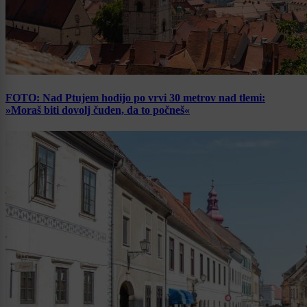
FOTO: Nad Ptujem hodijo po vrvi 30 metrov nad tlemi:
»Moraš biti dovolj čuden, da to počneš«