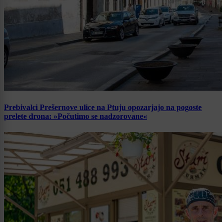
Prebivalci Prešernove ulice na Ptuju opozarjajo na pogoste
prelete drona: »Počutimo se nadzorovane«