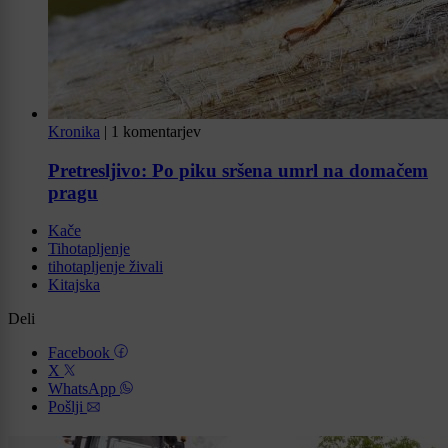
Kronika
|
1 komentarjev
Pretresljivo: Po piku sršena umrl na domačem
pragu
Kače
Tihotapljenje
tihotapljenje živali
Kitajska
Deli
Facebook
X
WhatsApp
Pošlji