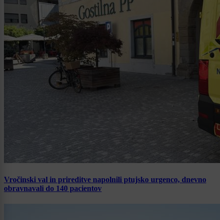
Vročinski val in prireditve napolnili ptujsko urgenco, dnevno
obravnavali do 140 pacientov