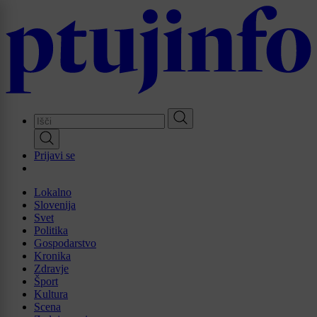
Skip
to
main
content
Prijavi se
Lokalno
Slovenija
Svet
Politika
Gospodarstvo
Kronika
Zdravje
Šport
Kultura
Scena