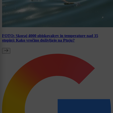
FOTO: Skoraj 4000 obiskovalcev in temperature nad 35
stopinj: Kako vročino doživljajo na Ptuju?