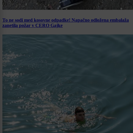
To ne sodi med kosovne odpadke! Napačno odložena embalaža
zanetila požar v CERO Gajke