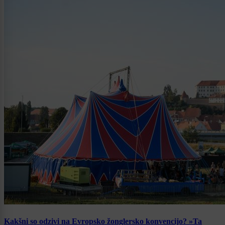
Kakšni so odzivi na Evropsko žonglersko konvencijo? »Ta