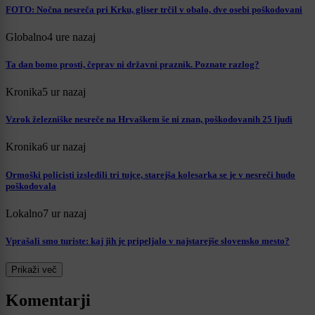
FOTO: Nočna nesreča pri Krku, gliser trčil v obalo, dve osebi poškodovani
Globalno
4 ure nazaj
Ta dan bomo prosti, čeprav ni državni praznik. Poznate razlog?
Kronika
5 ur nazaj
Vzrok železniške nesreče na Hrvaškem še ni znan, poškodovanih 25 ljudi
Kronika
6 ur nazaj
Ormoški policisti izsledili tri tujce, starejša kolesarka se je v nesreči hudo
poškodovala
Lokalno
7 ur nazaj
Vprašali smo turiste: kaj jih je pripeljalo v najstarejše slovensko mesto?
Prikaži več
Komentarji