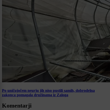
Po uničujočem neurju jih niso pustili samih, dobrodelna
zakonca pomagala družinama iz Zaloga
Komentarji