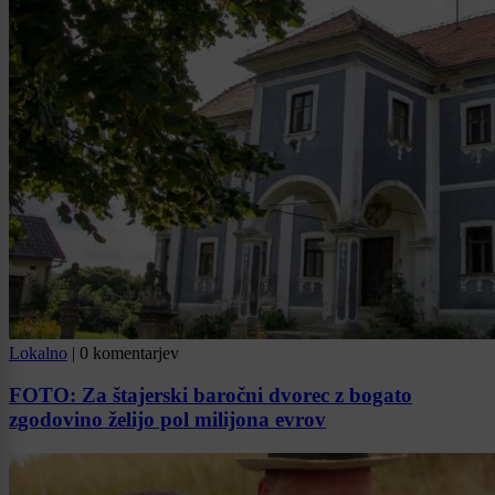
Lokalno
|
0 komentarjev
FOTO: Za štajerski baročni dvorec z bogato
zgodovino želijo pol milijona evrov