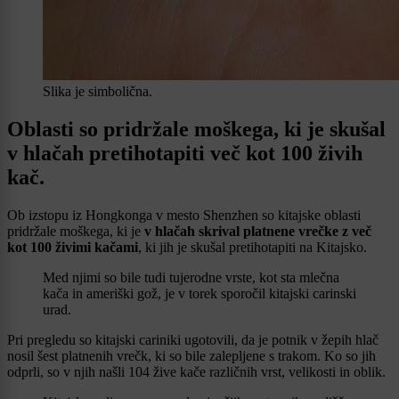
Slika je simbolična.
Oblasti so pridržale moškega, ki je skušal
v hlačah pretihotapiti več kot 100 živih
kač.
Ob izstopu iz Hongkonga v mesto Shenzhen so kitajske oblasti
pridržale moškega, ki je
v hlačah skrival platnene vrečke z več
kot 100 živimi kačami
, ki jih je skušal pretihotapiti na Kitajsko.
Med njimi so bile tudi tujerodne vrste, kot sta mlečna
kača in ameriški gož, je v torek sporočil kitajski carinski
urad.
Pri pregledu so kitajski cariniki ugotovili, da je potnik v žepih hlač
nosil šest platnenih vrečk, ki so bile zalepljene s trakom. Ko so jih
odprli, so v njih našli 104 žive kače različnih vrst, velikosti in oblik.