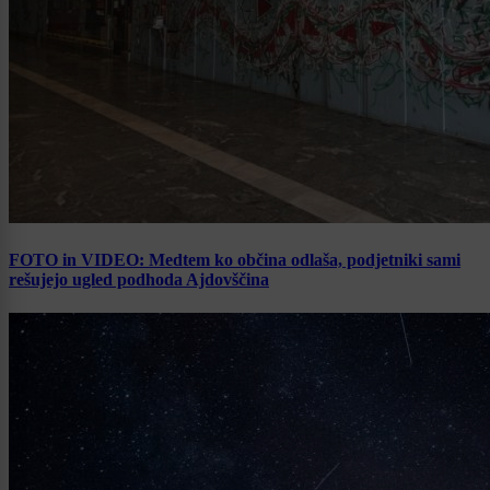
FOTO in VIDEO: Medtem ko občina odlaša, podjetniki sami
rešujejo ugled podhoda Ajdovščina