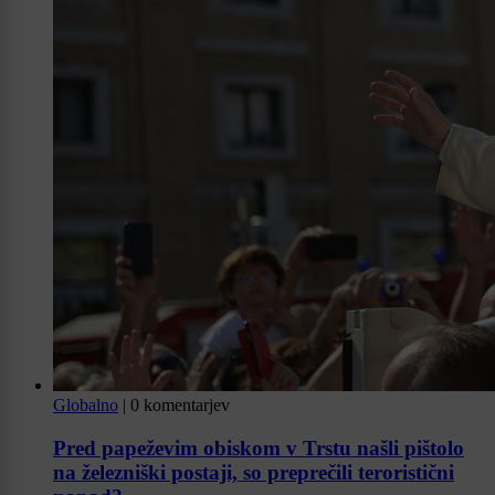
Globalno
|
0 komentarjev
Pred papeževim obiskom v Trstu našli pištolo
na železniški postaji, so preprečili teroristični