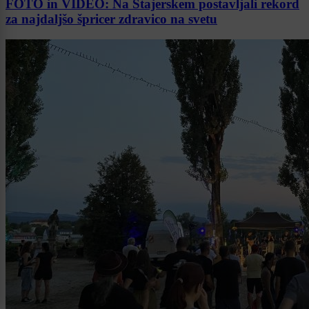
FOTO in VIDEO: Na Štajerskem postavljali rekord
za najdaljšo špricer zdravico na svetu