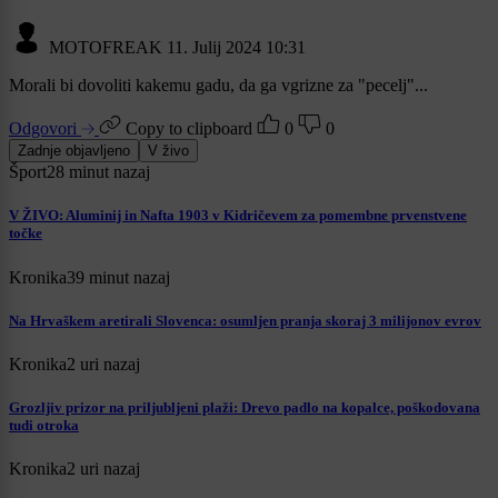
MOTOFREAK
11. Julij 2024 10:31
Morali bi dovoliti kakemu gadu, da ga vgrizne za "pecelj"...
Odgovori
Copy to clipboard
0
0
Zadnje objavljeno
V živo
Šport
28 minut nazaj
V ŽIVO: Aluminij in Nafta 1903 v Kidričevem za pomembne prvenstvene
točke
Kronika
39 minut nazaj
Na Hrvaškem aretirali Slovenca: osumljen pranja skoraj 3 milijonov evrov
Kronika
2 uri nazaj
Grozljiv prizor na priljubljeni plaži: Drevo padlo na kopalce, poškodovana
tudi otroka
Kronika
2 uri nazaj