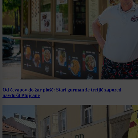
Od čevapov do žar plošč: Stari gurman že tretjič zapored
navdušil Ptujčane