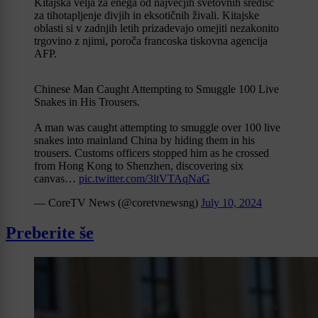
Kitajska velja za enega od največjih svetovnih središč
za tihotapljenje divjih in eksotičnih živali. Kitajske
oblasti si v zadnjih letih prizadevajo omejiti nezakonito
trgovino z njimi, poroča francoska tiskovna agencija
AFP.
Chinese Man Caught Attempting to Smuggle 100 Live
Snakes in His Trousers.
A man was caught attempting to smuggle over 100 live
snakes into mainland China by hiding them in his
trousers. Customs officers stopped him as he crossed
from Hong Kong to Shenzhen, discovering six
canvas…
pic.twitter.com/3ltVTAqNaG
— CoreTV News (@coretvnewsng)
July 10, 2024
Preberite še