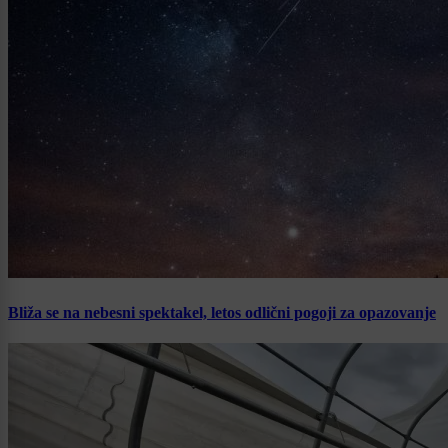
Bliža se na nebesni spektakel, letos odlični pogoji za opazovanje