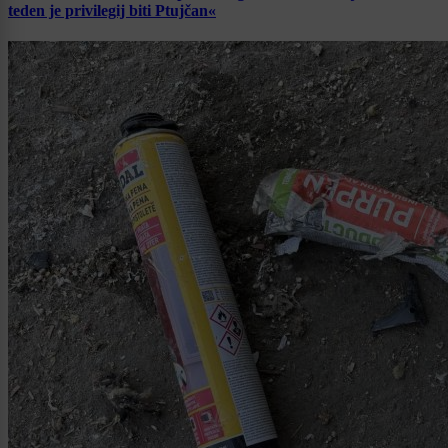
teden je privilegij biti Ptujčan«