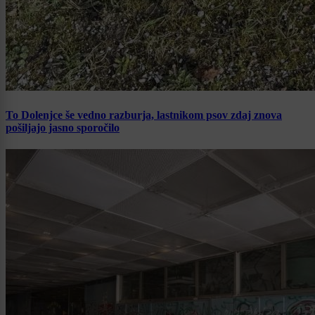
To Dolenjce še vedno razburja, lastnikom psov zdaj znova
pošiljajo jasno sporočilo