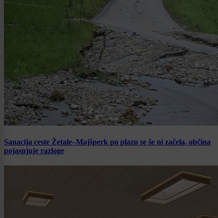
Sanacija ceste Žetale–Majšperk po plazu se še ni začela, občina
pojasnjuje razloge