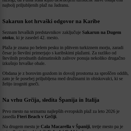
najbolj priljubljenih plaž na Jadranu.
Sakarun kot hrvaški odgovor na Karibe
Seznam hrvaških predstavnikov zaključuje
Sakarun na Dugem
otoku
, ki je zasedel 42. mesto.
Plaža je znana po belem pesku in plitvem turkiznem morju, zaradi
česar jo številni primerjajo s karibskimi plažami. Za razliko od
številnih prodnatih dalmatinskih zalivov ponuja nekoliko drugačno
izkušnjo hrvaške obale.
Obdana je z borovim gozdom in dovolj prostorna za sproščen oddih,
zato je še posebej priljubljena med družinami in obiskovalci, ki se
želijo izogniti gneči.
Na vrhu Grčija, sledita Španija in Italija
Prvo mesto na seznamu najlepših evropskih plaž za leto 2026 je
zasedla
Fteri Beach v Grčiji
.
Na drugem mestu je
Cala Macarella v Španiji
, tretje mesto pa je