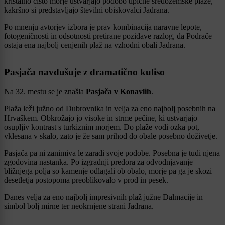
kristalno čisto morje ustvarjajo podobo tipične sredozemske plaže,
kakršno si predstavljajo številni obiskovalci Jadrana.
Po mnenju avtorjev izbora je prav kombinacija naravne lepote,
fotogeničnosti in odsotnosti pretirane pozidave razlog, da Podrače
ostaja ena najbolj cenjenih plaž na vzhodni obali Jadrana.
Pasjača navdušuje z dramatično kuliso
Na 32. mestu se je znašla
Pasjača v Konavlih
.
Plaža leži južno od Dubrovnika in velja za eno najbolj posebnih na
Hrvaškem. Obkrožajo jo visoke in strme pečine, ki ustvarjajo
osupljiv kontrast s turkiznim morjem. Do plaže vodi ozka pot,
vklesana v skalo, zato je že sam prihod do obale posebno doživetje.
Pasjača pa ni zanimiva le zaradi svoje podobe. Posebna je tudi njena
zgodovina nastanka. Po izgradnji predora za odvodnjavanje
bližnjega polja so kamenje odlagali ob obalo, morje pa ga je skozi
desetletja postopoma preoblikovalo v prod in pesek.
Danes velja za eno najbolj impresivnih plaž južne Dalmacije in
simbol bolj mirne ter neokrnjene strani Jadrana.