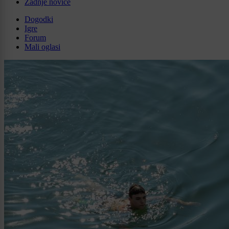
Zadnje novice
Dogodki
Igre
Forum
Mali oglasi