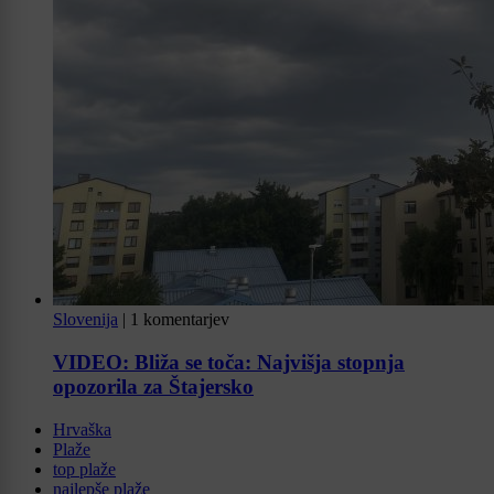
Slovenija
|
1 komentarjev
VIDEO: Bliža se toča: Najvišja stopnja
opozorila za Štajersko
Hrvaška
Plaže
top plaže
najlepše plaže