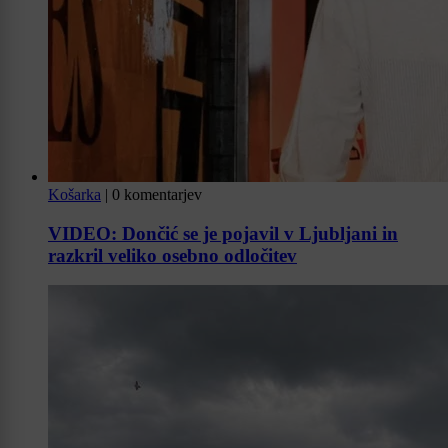
Košarka
|
0 komentarjev
VIDEO: Dončić se je pojavil v Ljubljani in
razkril veliko osebno odločitev