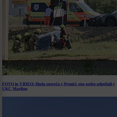
FOTO in VIDEO: Huda nesreča v Pesnici, eno osebo odpeljali v
UKC Maribor