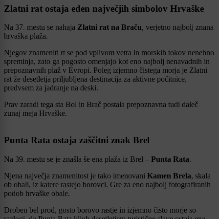
Zlatni rat ostaja eden največjih simbolov Hrvaške
Na 37. mestu se nahaja
Zlatni rat na Braču
, verjetno najbolj znana
hrvaška plaža.
Njegov znameniti rt se pod vplivom vetra in morskih tokov nenehno
spreminja, zato ga pogosto omenjajo kot eno najbolj nenavadnih in
prepoznavnih plaž v Evropi. Poleg izjemno čistega morja je Zlatni
rat že desetletja priljubljena destinacija za aktivne počitnice,
predvsem za jadranje na deski.
Prav zaradi tega sta Bol in Brač postala prepoznavna tudi daleč
zunaj meja Hrvaške.
Punta Rata ostaja zaščitni znak Brel
Na 39. mestu se je znašla še ena plaža iz Brel –
Punta Rata
.
Njena največja znamenitost je tako imenovani
Kamen Brela
, skala
ob obali, iz katere rastejo borovci. Gre za eno najbolj fotografiranih
podob hrvaške obale.
Droben bel prod, gosto borovo rastje in izjemno čisto morje so
razlogi, da Punta Rata kljub desetletjem turistične slave ostaja ena