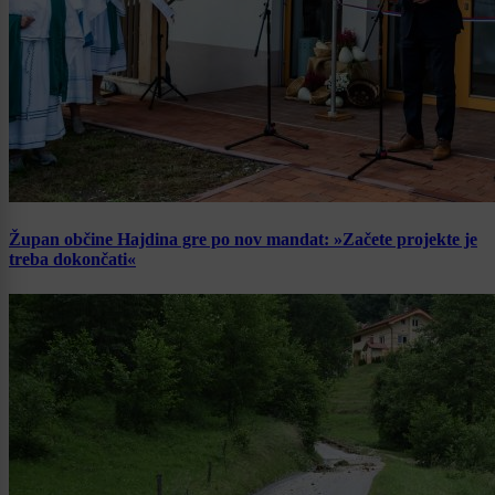
Župan občine Hajdina gre po nov mandat: »Začete projekte je
treba dokončati«