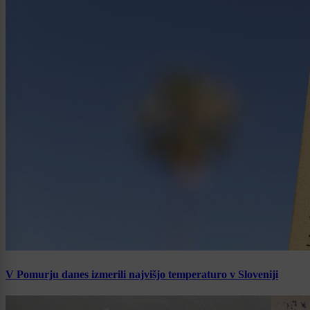
V Pomurju danes izmerili najvišjo temperaturo v Sloveniji