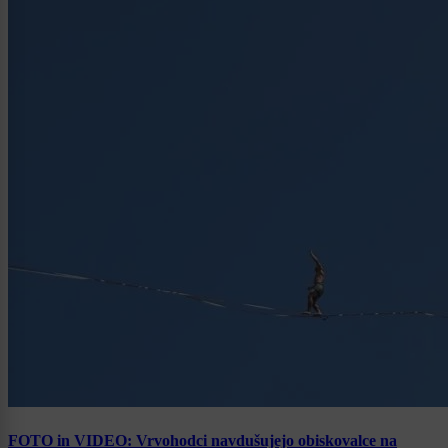
FOTO in VIDEO: Vrvohodci navdušujejo obiskovalce na