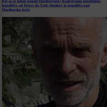
Kje so se nekoč kopali Mariborčani? Razkrivamo pozabljena
kopališča, od Drave do Treh ribnikov in kopališča pod
Mariborsko kočo