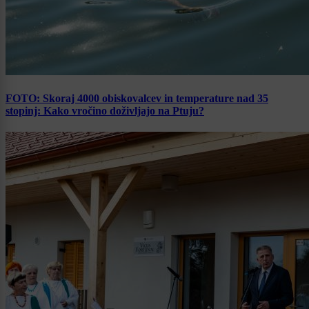
FOTO: Skoraj 4000 obiskovalcev in temperature nad 35
stopinj: Kako vročino doživljajo na Ptuju?