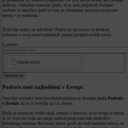
redkost. »Izkušnjo naravne plaže, ki je niso preplavili dodatne
vsebine in množice ljudi ter kjer je ohranjanje prostora na prvem
mestu,« je pojasnila.
Želiš biti vedno na tekočem? Prijavi se na novice in dvakrat
tedensko v svoj email nabiralnik prejmi pregled svežih novic.
E-naslov
CAPTCHA
Nisem robot
Naročite se
Podrače med najboljšimi v Evropi
Najvišjo uvrstitev med hrvaškimi plažami je dosegla plaža
Podrače
v Brelah
, ki se je uvrstila na 14. mesto.
Plaža je znana po veliki skali, porasli z borovci, ki se dviga iz morja
in že vrsto let velja za enega najbolj prepoznavnih simbolov
hrvaškega turizma. Bel prod, borov gozd, ki nudi naravno senco, in