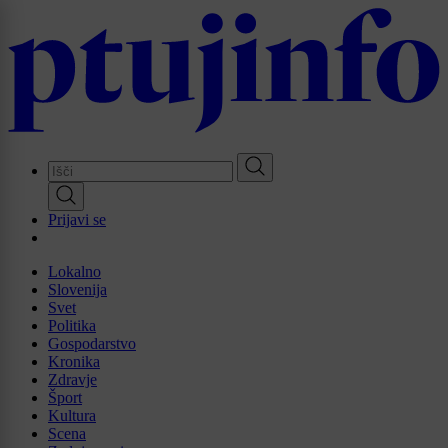
Skip
to
main
content
Prijavi se
Lokalno
Slovenija
Svet
Politika
Gospodarstvo
Kronika
Zdravje
Šport
Kultura
Scena