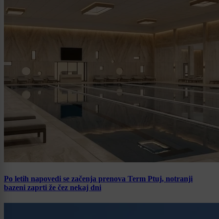
Po letih napovedi se začenja prenova Term Ptuj, notranji
bazeni zaprti že čez nekaj dni