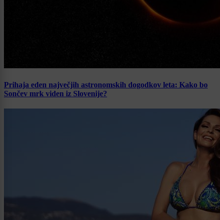
Prihaja eden največjih astronomskih dogodkov leta: Kako bo
Sončev mrk viden iz Slovenije?