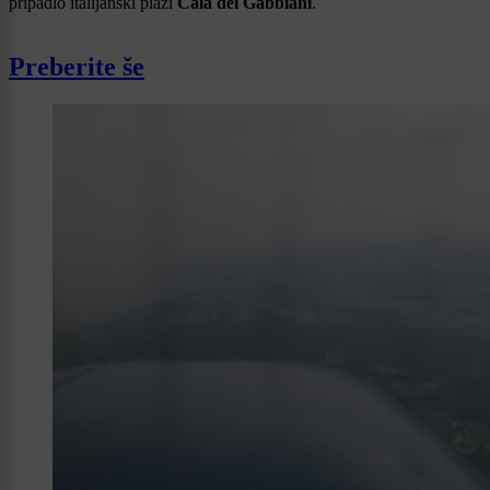
pripadlo italijanski plaži
Cala dei Gabbiani
.
Preberite še