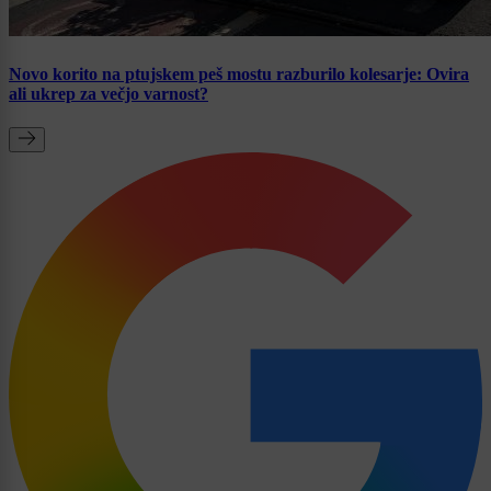
Novo korito na ptujskem peš mostu razburilo kolesarje: Ovira
ali ukrep za večjo varnost?