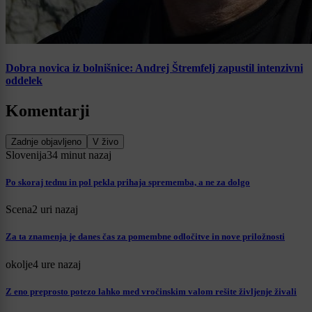
Dobra novica iz bolnišnice: Andrej Štremfelj zapustil intenzivni
oddelek
Komentarji
Zadnje objavljeno
V živo
Slovenija
34 minut nazaj
Po skoraj tednu in pol pekla prihaja sprememba, a ne za dolgo
Scena
2 uri nazaj
Za ta znamenja je danes čas za pomembne odločitve in nove priložnosti
okolje
4 ure nazaj
Z eno preprosto potezo lahko med vročinskim valom rešite življenje živali