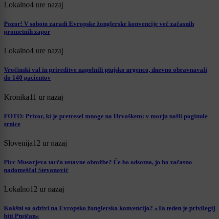
Lokalno
4 ure nazaj
Pozor! V soboto zaradi Evropske žonglerske konvencije več začasnih
prometnih zapor
Lokalno
4 ure nazaj
Vročinski val in prireditve napolnili ptujsko urgenco, dnevno obravnavali
do 140 pacientov
Kronika
11 ur nazaj
FOTO: Prizor, ki je pretresel mnoge na Hrvaškem: v morju našli poginule
srnice
Slovenija
12 ur nazaj
Pirc Musarjeva tarča ustavne obtožbe? Če bo odsotna, jo bo začasno
nadomeščal Stevanović
Lokalno
12 ur nazaj
Kakšni so odzivi na Evropsko žonglersko konvencijo? »Ta teden je privilegij
biti Ptujčan«