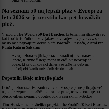
Slika je simbolična.
Na seznam 50 najlepših plaž v Evropi za
leto 2026 se je uvrstilo kar pet hrvaških
plaž.
V izboru
The World's 50 Best Beaches
, ki temelji na glasovih več
kot tisoč turističnih strokovnjakov, novinarjev in vplivnežev, so
mesto med najboljšimi dobile plaže
Podrače, Pasjača, Zlatni rat,
Punta Rata in Sakarun
.
Avtorji izbora so jih izpostavili zaradi njihove naravne
lepote, izjemno čistega morja in občutka neokrnjene
obale, ki ga obiskovalci danes vse težje najdejo na
najbolj obiskanih turističnih destinacijah.
Popotniki iščejo mirnejše plaže
Letošnji izbor razkriva zanimiv trend. V ospredje ne prihajajo več
najbolj razvpite in množično obiskane plaže, temveč lokacije, ki
obiskovalcem ponujajo občutek odkrivanja skritih kotičkov.
Tine Holst,
soustanoviteljica projekta The World's 50 Best Beaches,
je poudarila, da sodobni popotniki vse bolj iščejo nekaj, kar postaja