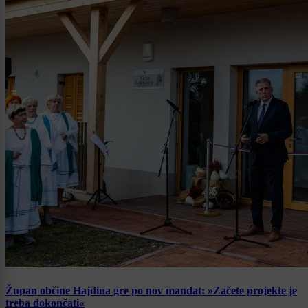
Župan občine Hajdina gre po nov mandat: »Začete projekte je
treba dokončati«