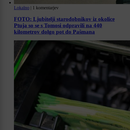
Lokalno
|
1 komentarjev
FOTO: Ljubitelji starodobnikov iz okolice
Ptuja so se s Tomosi odpravili na 440
kilometrov dolgo pot do Pašmana