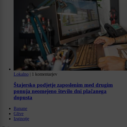
Lokalno
|
1 komentarjev
Štajersko podjetje zaposlenim med drugim
ponuja neomejeno število dni plačanega
dopusta
Banane
Glive
Izginotje