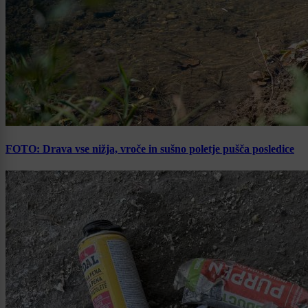
FOTO: Drava vse nižja, vroče in sušno poletje pušča posledice