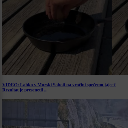
VIDEO: Lahko v Murski Soboti na vročini spečemo jajce?
Rezultat je presenetil ...