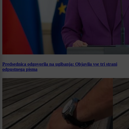
Predsednica odgovorila na ugibanja: Objavila vse tri strani
odpustnega pisma