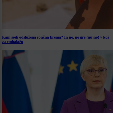
Kam sodi odslužena sončna krema? In ne, ne gre (nujno) v koš
za embalažo