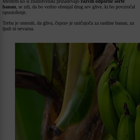
Medtem ko si znanstveniki prizadevajo
razviti odporne sorte
banan
, se zdi, da bo vedno obstajal drug sev glive, ki bo povzročal
opustošenje.
Treba je omeniti, da gliva, čeprav je uničujoča za rastline banan, za
ljudi ni nevarna.