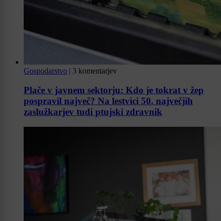
Gospodarstvo
|
3 komentarjev
Plače v javnem sektorju: Kdo je tokrat v žep
pospravil največ? Na lestvici 50. največjih
zaslužkarjev tudi ptujski zdravnik