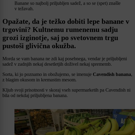
Banane so najbolj priljubljen sadež, a so se (spet) znašle
v težavah.
Opažate, da je težko dobiti lepe banane v
trgovini? Kultnemu rumenemu sadju
grozi izginotje, saj po svetovnem trgu
pustoši glivična okužba.
Morda se vam banana ne zdi kaj posebnega, vendar je priljubljeni
sadež v zadnjih nekaj desetletjih doživel nekaj sprememb.
Sorta, ki jo poznamo in obožujemo, se imenuje
Cavendish banana
,
z blagim okusom in kremastim mesom.
Kljub svoji prisotnosti v skoraj vseh supermarketih pa Cavendish ni
bila od nekdaj priljubljena banana.