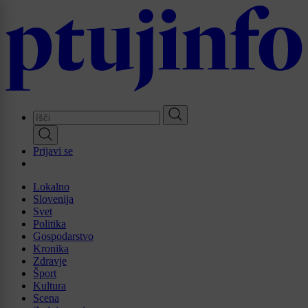
Skip
to
main
content
Prijavi se
Lokalno
Slovenija
Svet
Politika
Gospodarstvo
Kronika
Zdravje
Šport
Kultura
Scena