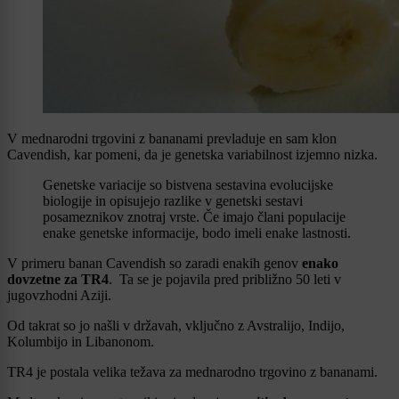
V mednarodni trgovini z bananami prevladuje en sam klon
Cavendish, kar pomeni, da je genetska variabilnost izjemno nizka.
Genetske variacije so bistvena sestavina evolucijske
biologije in opisujejo razlike v genetski sestavi
posameznikov znotraj vrste. Če imajo člani populacije
enake genetske informacije, bodo imeli enake lastnosti.
V primeru banan Cavendish so zaradi enakih genov
enako
dovzetne za TR4
. Ta se je pojavila pred približno 50 leti v
jugovzhodni Aziji.
Od takrat so jo našli v državah, vključno z Avstralijo, Indijo,
Kolumbijo in Libanonom.
TR4 je postala velika težava za mednarodno trgovino z bananami.