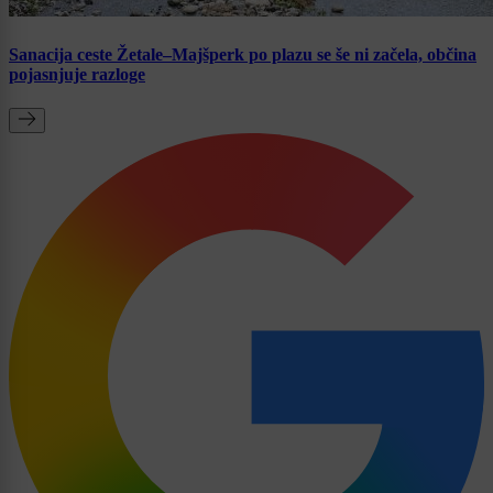
Sanacija ceste Žetale–Majšperk po plazu se še ni začela, občina
pojasnjuje razloge