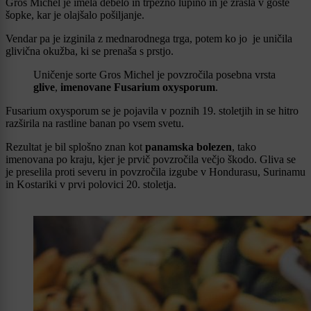
Gros Michel je imela debelo in trpežno lupino in je zrasla v goste
šopke, kar je olajšalo pošiljanje.
Vendar pa je izginila z mednarodnega trga, potem ko jo je uničila
glivična okužba, ki se prenaša s prstjo.
Uničenje sorte Gros Michel je povzročila posebna vrsta
glive
,
imenovane Fusarium oxysporum
.
Fusarium oxysporum se je pojavila v poznih 19. stoletjih in se hitro
razširila na rastline banan po vsem svetu.
Rezultat je bil splošno znan kot
panamska bolezen
, tako
imenovana po kraju, kjer je prvič povzročila večjo škodo. Gliva se
je preselila proti severu in povzročila izgube v Hondurasu, Surinamu
in Kostariki v prvi polovici 20. stoletja.