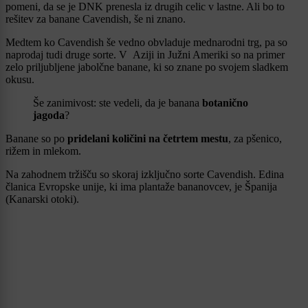
pomeni, da se je DNK prenesla iz drugih celic v lastne. Ali bo to
rešitev za banane Cavendish, še ni znano.
Medtem ko Cavendish še vedno obvladuje mednarodni trg, pa so
naprodaj tudi druge sorte. V Aziji in Južni Ameriki so na primer
zelo priljubljene jabolčne banane, ki so znane po svojem sladkem
okusu.
Še zanimivost: ste vedeli, da je banana
botanično
jagoda
?
Banane so po
pridelani količini na četrtem mestu
, za pšenico,
rižem in mlekom.
Na zahodnem tržišču so skoraj izključno sorte Cavendish. Edina
članica Evropske unije, ki ima plantaže bananovcev, je Španija
(Kanarski otoki).