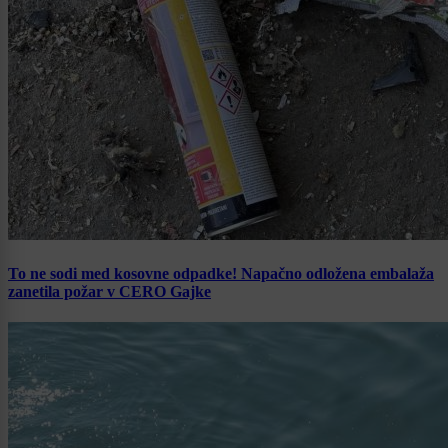
To ne sodi med kosovne odpadke! Napačno odložena embalaža
zanetila požar v CERO Gajke