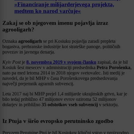
»Financiranje milijarderjevega projekta,
medtem ko narod varčuje«
Zakaj se ob njegovem imenu pojavlja izraz
agrooligarh?
Oznaka
agrooligarh
se pri Kosiuku pojavlja zaradi prepleta
bogastva, prehranske industrije kot strateške panoge, političnih
povezav in javnega denarja.
Kyiv Post
je
8. novembra 2019 v svojem članku
zapisal, da je bil
Kosiuk šest mesecev v administraciji predsednika
Petra Porošenka
,
nato pa med letoma 2014 in 2018 njegov svetovalec. Isti medij je
navedel, da je bil MHP v času Porošenkovega predsedovanja
največji prejemnik agrarnih subvencij.
Leta 2017 naj bi MHP prejel 1,4 milijarde ukrajinskih grivn, kar je
bilo tedaj približno 47 milijonov evrov oziroma 52 milijonov
dolarjev in približno
35 odstotkov vseh subvencij
v sektorju.
Iz Ptuja v širšo evropsko perutninsko zgodbo
Prevzem Perutnine Ptuj je bil Kosiukov ključni vstop v proizvodno