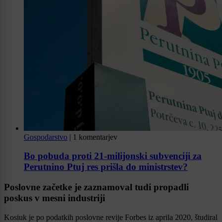
Gospodarstvo
|
1 komentarjev
Bo pobuda proti 21-milijonski subvenciji za
Perutnino Ptuj res prišla do ministrstev?
Poslovne začetke je zaznamoval tudi propadli
poskus v mesni industriji
Kosiuk je po podatkih poslovne revije Forbes iz aprila 2020, študiral