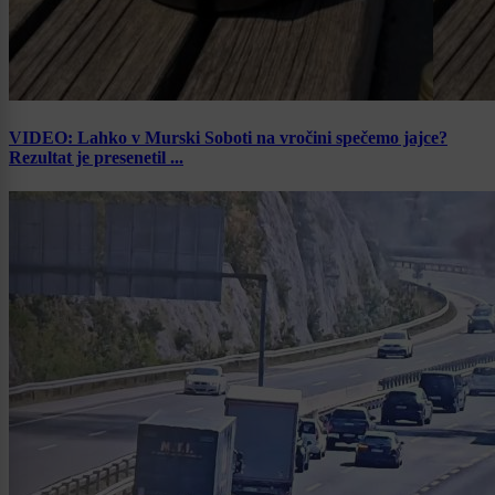
VIDEO: Lahko v Murski Soboti na vročini spečemo jajce?
Rezultat je presenetil ...