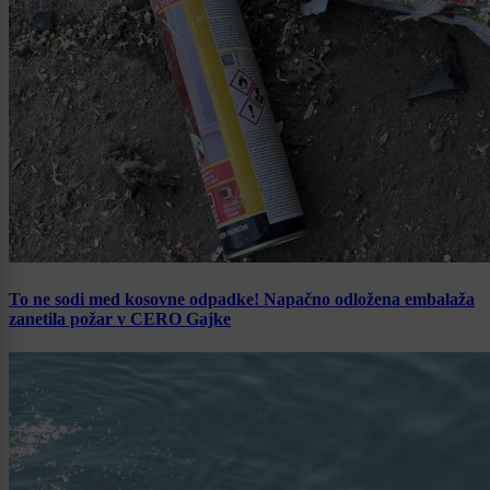
To ne sodi med kosovne odpadke! Napačno odložena embalaža
zanetila požar v CERO Gajke