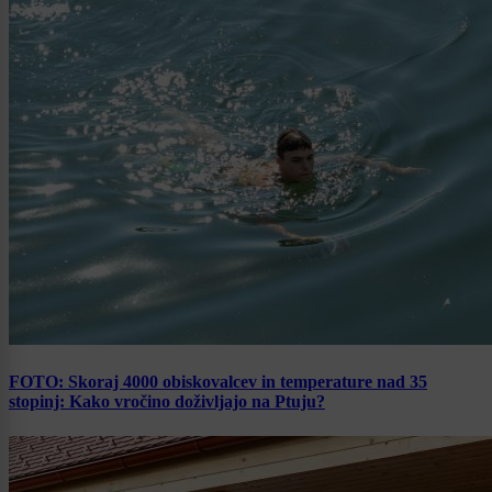
FOTO: Skoraj 4000 obiskovalcev in temperature nad 35
stopinj: Kako vročino doživljajo na Ptuju?