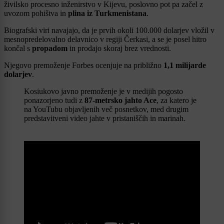
živilsko procesno inženirstvo v Kijevu, poslovno pot pa začel z
uvozom pohištva in
plina iz Turkmenistana
.
Biografski viri navajajo, da je prvih okoli 100.000 dolarjev vložil v
mesnopredelovalno delavnico v regiji Čerkasi, a se je posel hitro
končal s
propadom
in prodajo skoraj brez vrednosti.
Njegovo premoženje Forbes ocenjuje na približno
1,1 milijarde
dolarjev
.
Kosiukovo javno premoženje je v medijih pogosto
ponazorjeno tudi z
87-metrsko jahto Ace
, za katero je
na YouTubu objavljenih več posnetkov, med drugim
predstavitveni video jahte v pristaniščih in marinah.