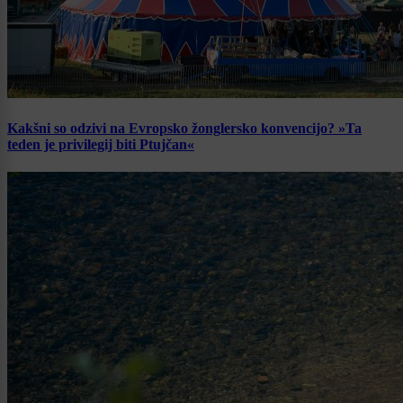
Kakšni so odzivi na Evropsko žonglersko konvencijo? »Ta
teden je privilegij biti Ptujčan«