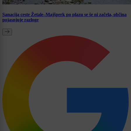
Sanacija ceste Žetale–Majšperk po plazu se še ni začela, občina
pojasnjuje razloge