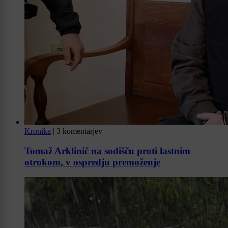
Kronika
|
3 komentarjev
Tomaž Arklinič na sodišču proti lastnim
otrokom, v ospredju premoženje