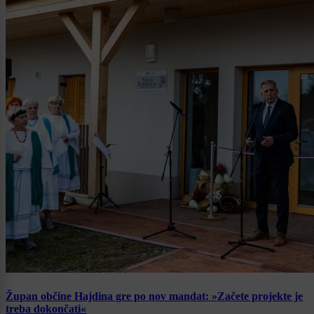
Župan občine Hajdina gre po nov mandat: »Začete projekte je
treba dokončati«