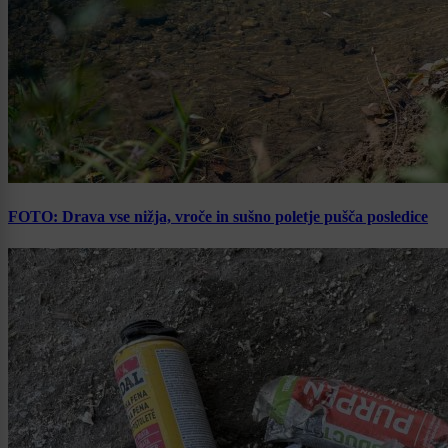
FOTO: Drava vse nižja, vroče in sušno poletje pušča posledice