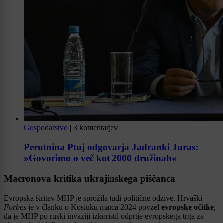
Gospodarstvo
|
3 komentarjev
Perutnina Ptuj odgovarja Jadranki Juras:
»Govorimo o več kot 2000 družinah«
Macronova kritika ukrajinskega piščanca
Evropska širitev MHP je sprožila tudi politične odzive. Hrvaški
Forbes
je v članku o Kosiuku marca 2024 povzel
evropske očitke
,
da je MHP po ruski invaziji izkoristil odprtje evropskega trga za