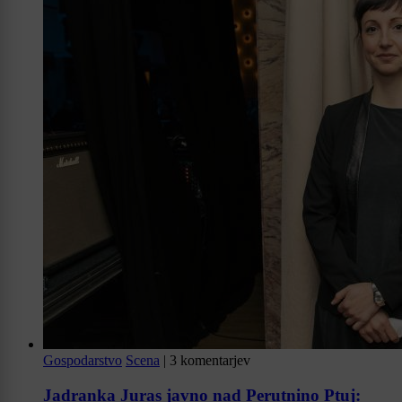
Gospodarstvo
Scena
|
3 komentarjev
Jadranka Juras javno nad Perutnino Ptuj: