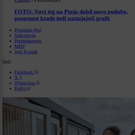
Lokalno
|
4 komentarjev
FOTO: Novi trg na Ptuju dobil novo podobo,
pozornost krade tudi nastajajoči grafit
Perutnina Ptuj
Subvencija
Perutninarstvo
MHP
Jurij Kosiuk
Deli
Facebook
X
WhatsApp
Pošlji