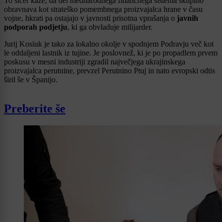
To sicer kaže, da del mednarodnega finančnega sistema skupino
obravnava kot strateško pomembnega proizvajalca hrane v času
vojne, hkrati pa ostajajo v javnosti prisotna vprašanja o
javnih
podporah podjetju
, ki ga obvladuje milijarder.
Jurij Kosiuk je tako za lokalno okolje v spodnjem Podravju več kot
le oddaljeni lastnik iz tujine. Je poslovnež, ki je po propadlem prvem
poskusu v mesni industriji zgradil največjega ukrajinskega
proizvajalca perutnine, prevzel Perutnino Ptuj in nato evropski odtis
širil še v Španijo.
Preberite še