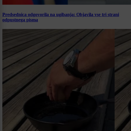
Predsednica odgovorila na ugibanja: Objavila vse tri strani
odpustnega pisma