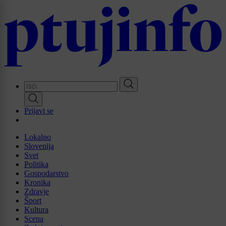
Skip
to
main
content
Prijavi se
Lokalno
Slovenija
Svet
Politika
Gospodarstvo
Kronika
Zdravje
Šport
Kultura
Scena