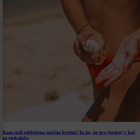
Kam sodi odslužena sončna krema? In ne, ne gre (nujno) v koš
za embalažo