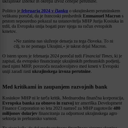
ukrajinske izdelke in okrepil izvoz cenejše perutnine.
Politico je
februarja 2024 v članku
o ukrajinskem perutninskem
velikanu poročal, da je francoski predsednik
Emmanuel Macron
s
prstom neposredno pokazal na ustanovitelja MHP Jurija Kosiuka in
trdil, da Evropska unija bogati prav njega na račun evropskih
kmetov.
»Ne zanima nas služenje denarja za tega človeka. To ni
cilj, to ne pomaga Ukrajini,« je takrat dejal Macron.
O istem sporu je februarja 2024 poročal tudi
Financial Times
, ki je
zapisal, da evropsko financiranje ukrajinskih prehranskih podjetij,
med njimi MHP, povzroča nezadovoljstvo med kmeti v Evropski
uniji zaradi rasti
ukrajinskega izvoza perutnine
.
Med kritikami in zaupanjem razvojnih bank
Kosiukov MHP ni le tarča kritik. Mednarodna finančna korporacija,
Evropska banka za obnovo in razvoj
ter ameriška Development
Finance Corporation so leta 2023 namreč za MHP zagotovile
480
milijonov dolarjev
financiranja za odpornost ukrajinskega agro
sektorja in prehransko varnost.