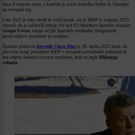
bazo Evropske unije, s katerim je začel strateško širitev iz Ukrajine
na evropski trg.
Leta 2025 je tako sledil še večji korak, saj je MHP 4. avgusta 2025
objavil, da je zaključil nakup več kot 92 odstotkov španske skupine
Grupo Uvesa
, enega večjih španskih vertikalno integriranih
proizvajalcev perutnine in svinjine.
Španski poslovni
dnevnik
Cinco Días
je 28. aprila 2025 pisal, da
prevzem krepi prisotnost MHP v evropski perutninski industriji in
mu odpira dodatne izvozne možnosti, tudi na trgih
Bližnjega
vzhoda
.