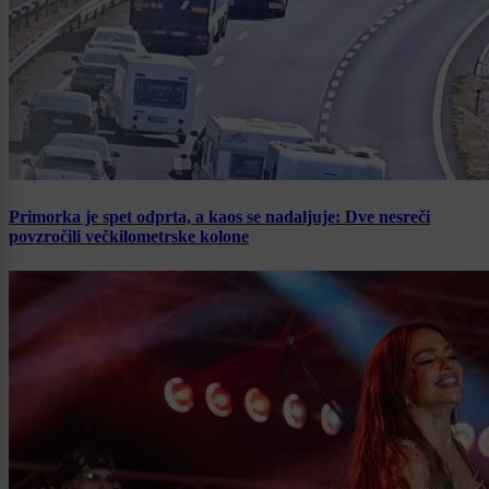
Primorka je spet odprta, a kaos se nadaljuje: Dve nesreči
povzročili večkilometrske kolone