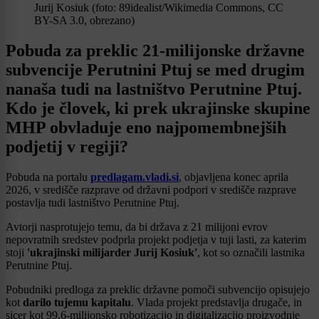
Jurij Kosiuk (foto: 89idealist/Wikimedia Commons, CC
BY-SA 3.0, obrezano)
Pobuda za preklic 21-milijonske državne
subvencije Perutnini Ptuj se med drugim
nanaša tudi na lastništvo Perutnine Ptuj.
Kdo je človek, ki prek ukrajinske skupine
MHP obvladuje eno najpomembnejših
podjetij v regiji?
Pobuda na portalu
predlagam.vladi.si
, objavljena konec aprila
2026, v središče razprave od državni podpori v središče razprave
postavlja tudi lastništvo Perutnine Ptuj.
Avtorji nasprotujejo temu, da bi država z 21 milijoni evrov
nepovratnih sredstev podprla projekt podjetja v tuji lasti, za katerim
stoji
'ukrajinski milijarder Jurij Kosiuk'
, kot so označili lastnika
Perutnine Ptuj.
Pobudniki predloga za preklic državne pomoči subvencijo opisujejo
kot
darilo tujemu kapitalu
. Vlada projekt predstavlja drugače, in
sicer kot 99,6-milijonsko robotizacijo in digitalizacijo proizvodnje