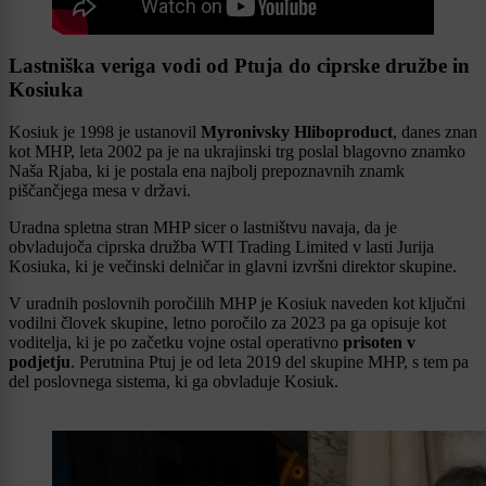
Lastniška veriga vodi od Ptuja do ciprske družbe in
Kosiuka
Kosiuk je 1998 je ustanovil
Myronivsky Hliboproduct
, danes znan
kot MHP, leta 2002 pa je na ukrajinski trg poslal blagovno znamko
Naša Rjaba, ki je postala ena najbolj prepoznavnih znamk
piščančjega mesa v državi.
Uradna spletna stran MHP sicer o lastništvu navaja, da je
obvladujoča ciprska družba WTI Trading Limited v lasti Jurija
Kosiuka, ki je večinski delničar in glavni izvršni direktor skupine.
V uradnih poslovnih poročilih MHP je Kosiuk naveden kot ključni
vodilni človek skupine, letno poročilo za 2023 pa ga opisuje kot
voditelja, ki je po začetku vojne ostal operativno
prisoten v
podjetju
. Perutnina Ptuj je od leta 2019 del skupine MHP, s tem pa
del poslovnega sistema, ki ga obvladuje Kosiuk.