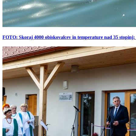
FOTO: Skoraj 4000 obiskovalcev in temperature nad 35 stopinj: 