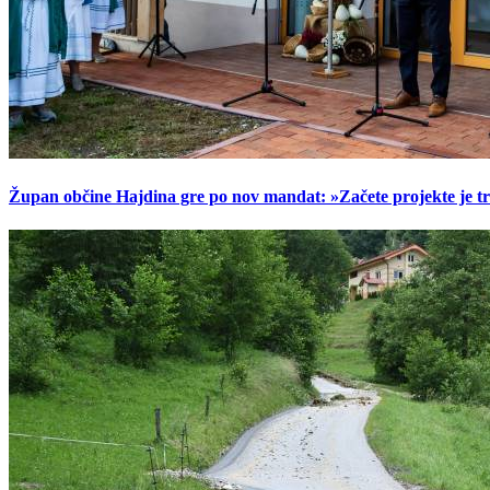
Župan občine Hajdina gre po nov mandat: »Začete projekte je t