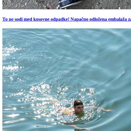
To ne sodi med kosovne odpadke! Napačno odložena embalaža z