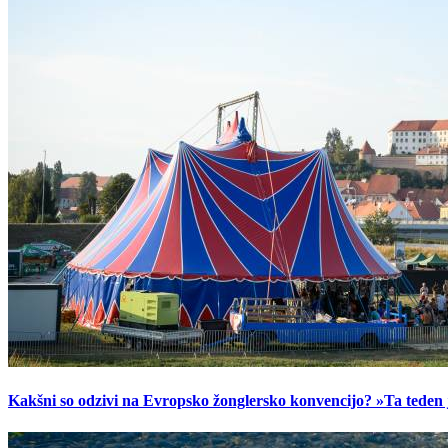
Kakšni so odzivi na Evropsko žonglersko konvencijo? »Ta teden je