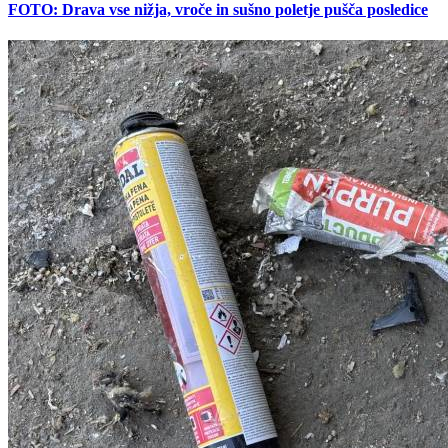
FOTO: Drava vse nižja, vroče in sušno poletje pušča posledice