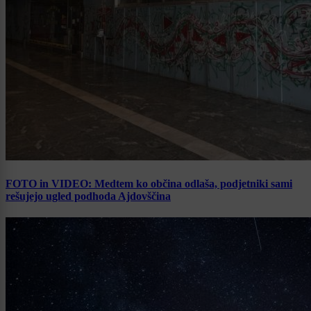
FOTO in VIDEO: Medtem ko občina odlaša, podjetniki sami
rešujejo ugled podhoda Ajdovščina