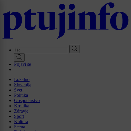
Skip
to
main
content
Prijavi se
Lokalno
Slovenija
Svet
Politika
Gospodarstvo
Kronika
Zdravje
Šport
Kultura
Scena