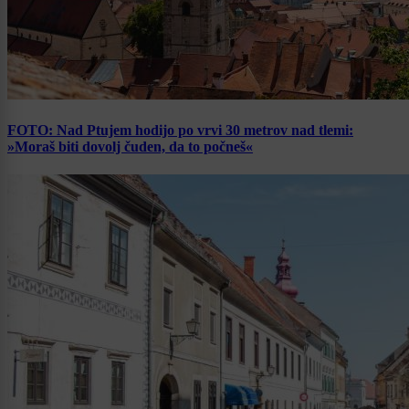
FOTO: Nad Ptujem hodijo po vrvi 30 metrov nad tlemi:
»Moraš biti dovolj čuden, da to počneš«