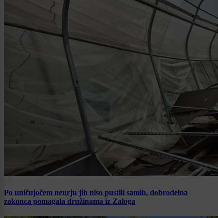
Po uničujočem neurju jih niso pustili samih, dobrodelna
zakonca pomagala družinama iz Zaloga