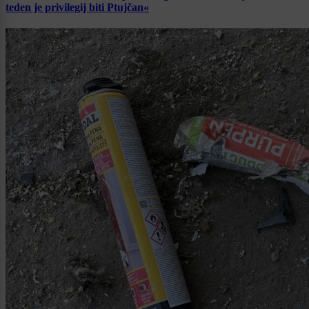
teden je privilegij biti Ptujčan«