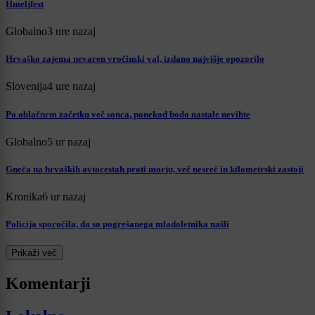
Hmeljfest
Globalno
3 ure nazaj
Hrvaško zajema nevaren vročinski val, izdano najvišje opozorilo
Slovenija
4 ure nazaj
Po oblačnem začetku več sonca, ponekod bodo nastale nevihte
Globalno
5 ur nazaj
Gneča na hrvaških avtocestah proti morju, več nesreč in kilometrski zastoji
Kronika
6 ur nazaj
Policija sporočila, da so pogrešanega mladoletnika našli
Prikaži več
Komentarji