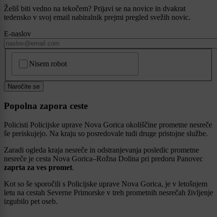
Želiš biti vedno na tekočem? Prijavi se na novice in dvakrat
tedensko v svoj email nabiralnik prejmi pregled svežih novic.
E-naslov
CAPTCHA
Nisem robot
Naročite se
Popolna zapora ceste
Policisti Policijske uprave Nova Gorica okoliščine prometne nesreče
še preiskujejo. Na kraju so posredovale tudi druge pristojne službe.
Zaradi ogleda kraja nesreče in odstranjevanja posledic prometne
nesreče je cesta Nova Gorica–Rožna Dolina pri predoru Panovec
zaprta za ves promet
.
Kot so še sporočili s Policijske uprave Nova Gorica, je v letošnjem
letu na cestah Severne Primorske v treh prometnih nesrečah življenje
izgubilo pet oseb.