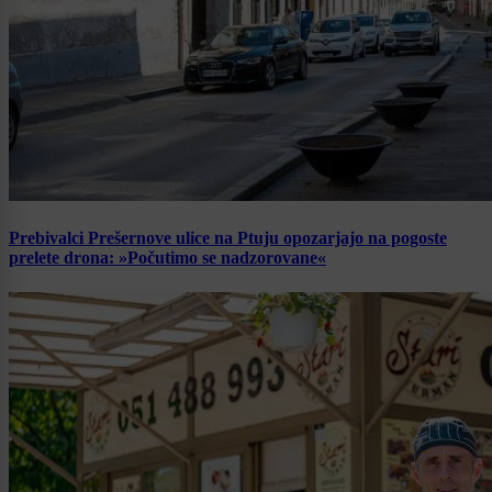
Prebivalci Prešernove ulice na Ptuju opozarjajo na pogoste
prelete drona: »Počutimo se nadzorovane«