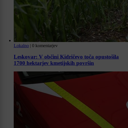
Lokalno
|
0 komentarjev
Leskovar: V občini Kidričevo toča opustošila
1700 hektarjev kmetijskih površin