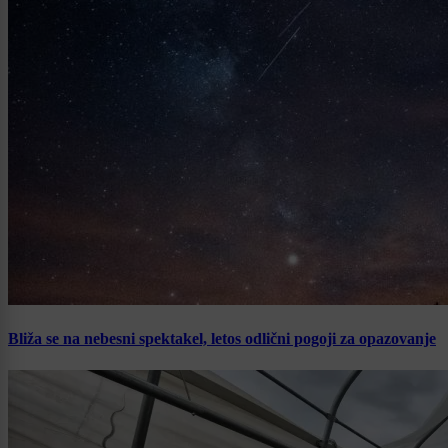
Bliža se na nebesni spektakel, letos odlični pogoji za opazovanje