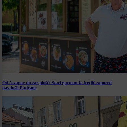
Od čevapov do žar plošč: Stari gurman že tretjič zapored
navdušil Ptujčane