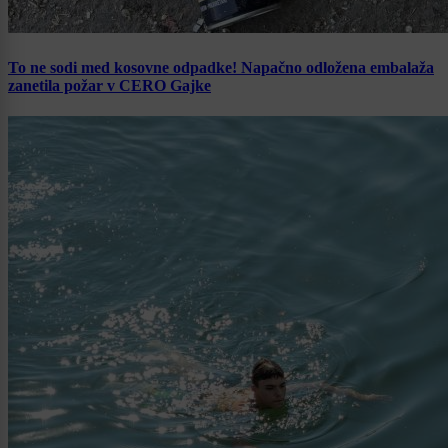
To ne sodi med kosovne odpadke! Napačno odložena embalaža
zanetila požar v CERO Gajke