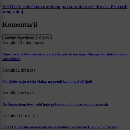
FOTO: V soboškem mestnem parku podrli več dreves. Preverili
smo, zakaj
Komentarji
Zadnje objavljeno
V živo
Kronika
39 minut nazaj
Umor avstrijske vplivnice, katere truplo so našli pri Majšperku, dobiva nove
razsežnosti
Kronika
2 uri nazaj
Pri Bjelovarju trčila vlaka, na potniškem okoli 20 ljudi
Kronika
2 uri nazaj
Na Štajerskem dve osebi huje poškodovani v prometnih nesrečah
Lokalno
3 ure nazaj
FOTO: Lokalno pivo in glasba napolnila Sončni park, znova je zaživel