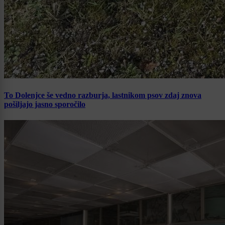
To Dolenjce še vedno razburja, lastnikom psov zdaj znova
pošiljajo jasno sporočilo