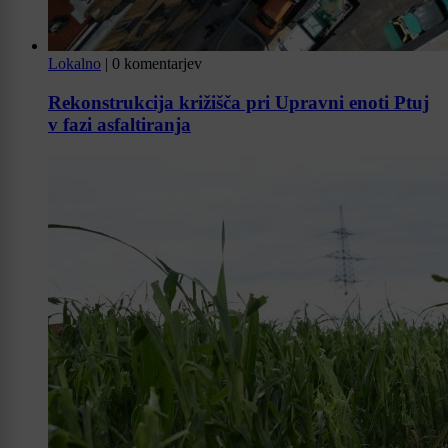
Lokalno
|
0 komentarjev
Rekonstrukcija križišča pri Upravni enoti Ptuj
v fazi asfaltiranja