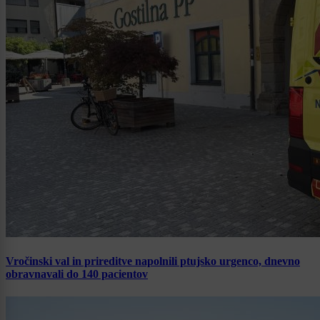
Vročinski val in prireditve napolnili ptujsko urgenco, dnevno
obravnavali do 140 pacientov