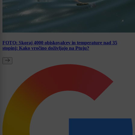
FOTO: Skoraj 4000 obiskovalcev in temperature nad 35
stopinj: Kako vročino doživljajo na Ptuju?