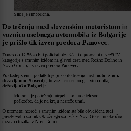
Slika je simbolična.
Do trčenja med slovenskim motoristom in
voznico osebnega avtomobila iz Bolgarije
je prišlo tik izven predora Panovec.
Danes ob 12.56 so bili policisti obveščeni o prometni nesreči IV.
kategorije s smrtnim izidom na glavni cesti med Rožno Dolino in
Novo Gorico, tik izven predora Panovec.
Po doslej znanih podatkih je prišlo do trčenja med
motoristom,
državljanom Slovenije
, in voznico osebnega avtomobila,
državljanko Bolgarije
.
Motorist je po trčenju utrpel tako hude telesne
poškodbe, da je na kraju nesreče umrl.
O prometni nesreči s smrtnim izidom sta bila obveščena tudi
preiskovalni sodnik Okrožnega sodišča v Novi Gorici in okrožna
državna tožilka v Novi Gorici.