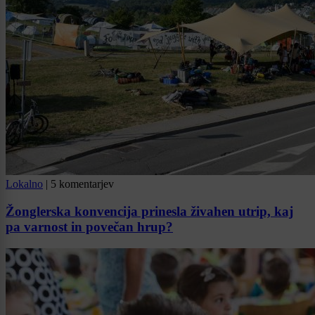
Lokalno
|
5 komentarjev
Žonglerska konvencija prinesla živahen utrip, kaj
pa varnost in povečan hrup?