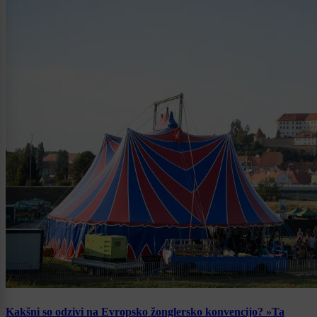
Kakšni so odzivi na Evropsko žonglersko konvencijo? »Ta