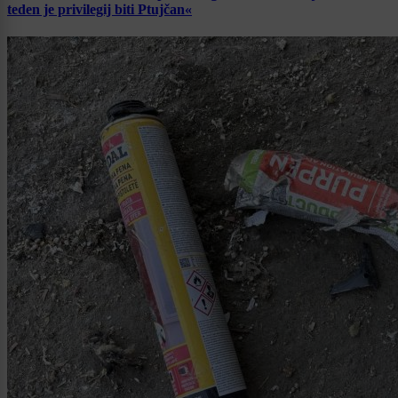
teden je privilegij biti Ptujčan«