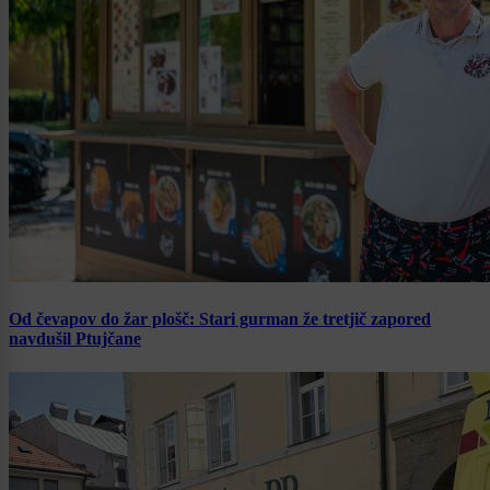
Od čevapov do žar plošč: Stari gurman že tretjič zapored
navdušil Ptujčane