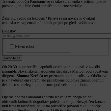
Travnata pobočja Panorame so se tako spremenila v prijeten piknik
prostor, kjer je bilo čutiti sproščeno poletno vzdušje.
Želiš biti vedno na tekočem? Prijavi se na novice in dvakrat
tedensko v svoj email nabiralnik prejmi pregled svežih novic.
E-naslov
CAPTCHA
Nisem robot
Naročite se
Ob 20.30 so prizorišče napolnili zvoki opernih klasik v izvedbi
ansambla Slovenskega narodnega gledališča Maribor pod vodstvom
dirigenta
Simona Krečiča
ter priznanih opernih solistov. Občinstvo
je z navdušenjem spremljalo priljubljene odlomke znanih opernih
del, ki so se razlegali po prostoru pod večernim nebom.
Operna noč na Panorami že vrsto let velja za enega najbolj
obiskanih kulturnih dogodkov poletja na Ptuju. Brezplačen koncert
tudi letos ni razočaral, saj je na prizorišče privabil tako ljubitelje
opere kot številne obiskovalce, ki jih je pritegnila priložnost za