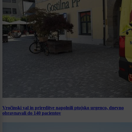
Vročinski val in prireditve napolnili ptujsko urgenco, dnevno
obravnavali do 140 pacientov