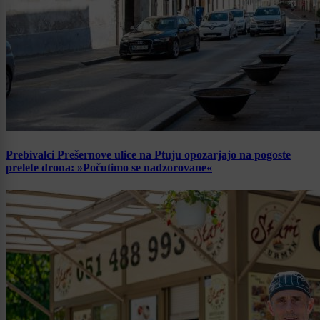
Prebivalci Prešernove ulice na Ptuju opozarjajo na pogoste
prelete drona: »Počutimo se nadzorovane«