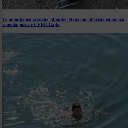
To ne sodi med kosovne odpadke! Napačno odložena embalaža
zanetila požar v CERO Gajke