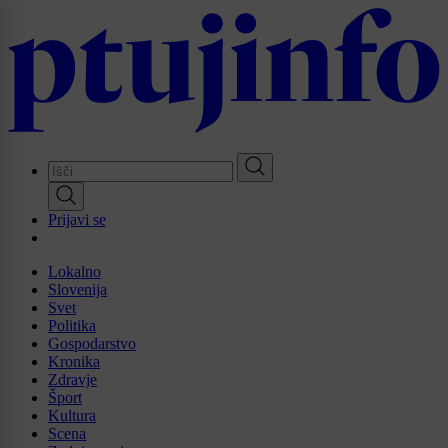
Skip
to
main
content
Prijavi se
Lokalno
Slovenija
Svet
Politika
Gospodarstvo
Kronika
Zdravje
Šport
Kultura
Scena