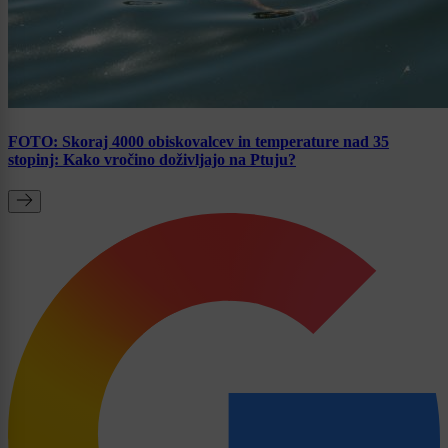
FOTO: Skoraj 4000 obiskovalcev in temperature nad 35
stopinj: Kako vročino doživljajo na Ptuju?