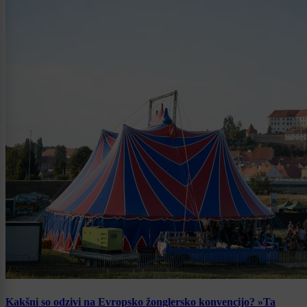
Kakšni so odzivi na Evropsko žonglersko konvencijo? »Ta