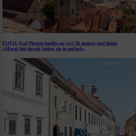
FOTO: Nad Ptujem hodijo po vrvi 30 metrov nad tlemi:
»Moraš biti dovolj čuden, da to počneš«