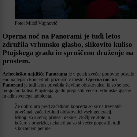
Foto: Miloš Vujinović
Operna noč na Panorami je tudi letos
združila vrhunsko glasbo, slikovito kuliso
Ptujskega gradu in sproščeno druženje na
prostem.
Arheološko najdišče Panorama
je v petek zvečer ponovno postalo
eno najlepših koncertnih prizorišč v mestu.
Operna noč na
Panorami
je tudi letos privabila številne obiskovalce, ki so se pod
mogočno kuliso Ptujskega gradu prepustili večeru vrhunske glasbe
in edinstvenega ambienta.
Že dobro uro pred začetkom koncerta so se na travnatih
površinah začeli zbirati obiskovalci vseh generacij.
Mnogi so s seboj prinesli dekice, zložljive stole in
košare s prigrizki, nekateri pa so si večer popestrili tudi
s kozarcem penine.