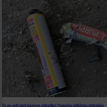
To ne sodi med kosovne odpadke! Napačno odložena embalaža