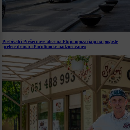
Prebivalci Prešernove ulice na Ptuju opozarjajo na pogoste
prelete drona: »Počutimo se nadzorovane«