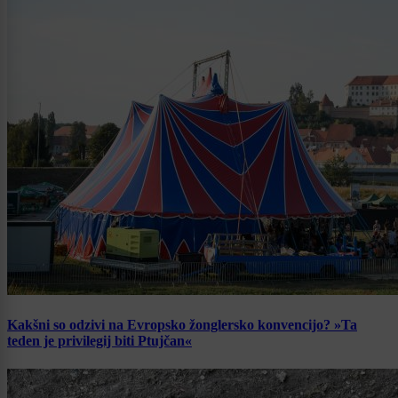
Kakšni so odzivi na Evropsko žonglersko konvencijo? »Ta
teden je privilegij biti Ptujčan«