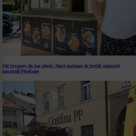
Od čevapov do žar plošč: Stari gurman že tretjič zapored
navdušil Ptujčane