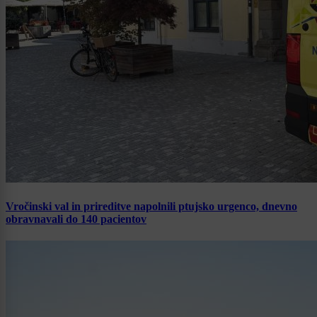
Vročinski val in prireditve napolnili ptujsko urgenco, dnevno
obravnavali do 140 pacientov