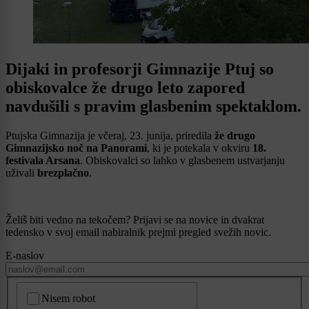
Dijaki in profesorji Gimnazije Ptuj so
obiskovalce že drugo leto zapored
navdušili s pravim glasbenim spektaklom.
Ptujska Gimnazija je včeraj, 23. junija, priredila
že drugo
Gimnazijsko noč na Panorami
, ki je potekala v okviru
18.
festivala Arsana
. Obiskovalci so lahko v glasbenem ustvarjanju
uživali
brezplačno
.
Želiš biti vedno na tekočem? Prijavi se na novice in dvakrat
tedensko v svoj email nabiralnik prejmi pregled svežih novic.
E-naslov
CAPTCHA
Nisem robot