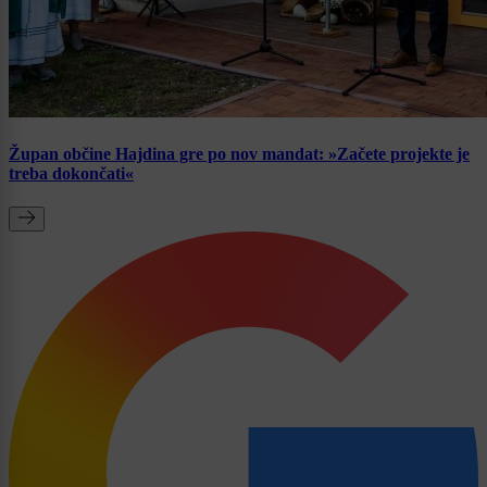
Župan občine Hajdina gre po nov mandat: »Začete projekte je
treba dokončati«