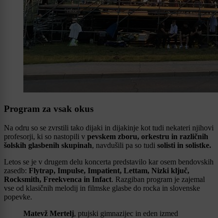
Program za vsak okus
Na odru so se zvrstili tako dijaki in dijakinje kot tudi nekateri njihovi
profesorji, ki so nastopili v
pevskem zboru, orkestru in različnih
šolskih glasbenih skupinah
, navdušili pa so tudi
solisti in solistke.
Letos se je v drugem delu koncerta predstavilo kar osem bendovskih
zasedb:
Flytrap, Impulse, Impatient, Lettam, Nizki ključ,
Rocksmith, Freekvenca in Infact
. Razgiban program je zajemal
vse od klasičnih melodij in filmske glasbe do rocka in slovenske
popevke.
Matevž Mertelj
, ptujski gimnazijec in eden izmed