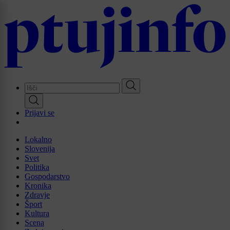
Skip
to
main
content
Prijavi se
Lokalno
Slovenija
Svet
Politika
Gospodarstvo
Kronika
Zdravje
Šport
Kultura
Scena