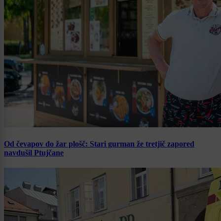
Od čevapov do žar plošč: Stari gurman že tretjič zapored
navdušil Ptujčane