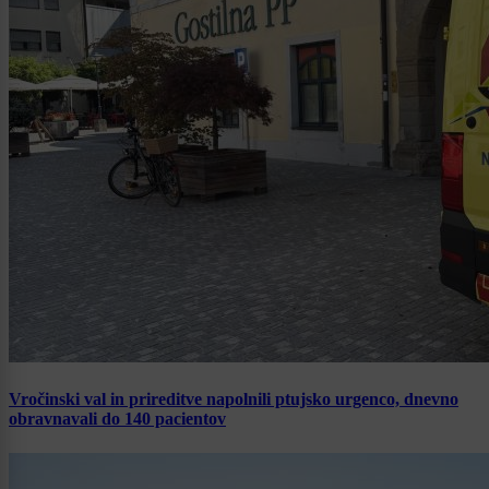
Vročinski val in prireditve napolnili ptujsko urgenco, dnevno
obravnavali do 140 pacientov