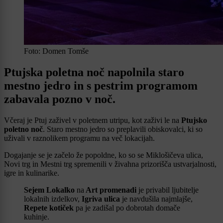
Foto: Domen Tomše
Ptujska poletna noč napolnila staro
mestno jedro in s pestrim programom
zabavala pozno v noč.
Včeraj je Ptuj zaživel v poletnem utripu, kot zaživi le na
Ptujsko
poletno noč
. Staro mestno jedro so preplavili obiskovalci, ki so
uživali v raznolikem programu na več lokacijah.
Dogajanje se je začelo že popoldne, ko so se Miklošičeva ulica,
Novi trg in Mestni trg spremenili v živahna prizorišča ustvarjalnosti,
igre in kulinarike.
Sejem Lokalko
na
Art promenadi
je privabil ljubitelje
lokalnih izdelkov,
Igriva ulica
je navdušila najmlajše,
Repete kotiček
pa je zadišal po dobrotah domače
kuhinje.