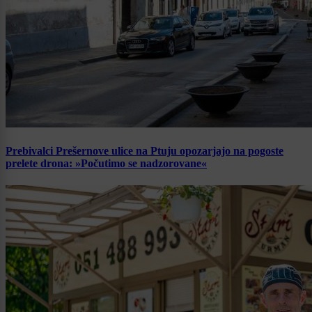
Prebivalci Prešernove ulice na Ptuju opozarjajo na pogoste
prelete drona: »Počutimo se nadzorovane«