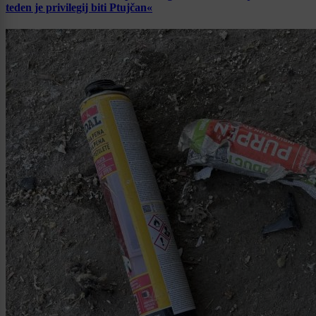
teden je privilegij biti Ptujčan«