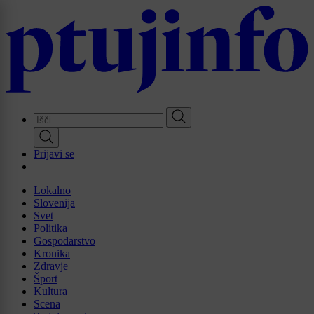
Skip
to
main
content
Prijavi se
Lokalno
Slovenija
Svet
Politika
Gospodarstvo
Kronika
Zdravje
Šport
Kultura
Scena