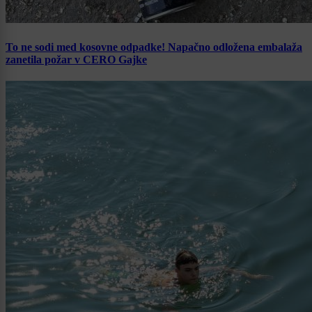
To ne sodi med kosovne odpadke! Napačno odložena embalaža
zanetila požar v CERO Gajke