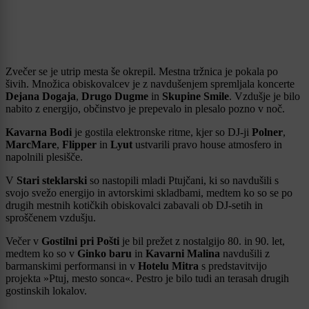
Zvečer se je utrip mesta še okrepil. Mestna tržnica je pokala po
šivih. Množica obiskovalcev je z navdušenjem spremljala koncerte
Dejana Dogaja
,
Drugo Dugme
in
Skupine Smile
. Vzdušje je bilo
nabito z energijo, občinstvo je prepevalo in plesalo pozno v noč.
Kavarna Bodi
je gostila elektronske ritme, kjer so DJ-ji
Polner
,
MarcMare
,
Flipper
in
Lyut
ustvarili pravo house atmosfero in
napolnili plesišče.
V
Stari steklarski
so nastopili mladi Ptujčani, ki so navdušili s
svojo svežo energijo in avtorskimi skladbami, medtem ko so se po
drugih mestnih kotičkih obiskovalci zabavali ob DJ-setih in
sproščenem vzdušju.
Večer v
Gostilni pri Pošti
je bil prežet z nostalgijo 80. in 90. let,
medtem ko so v
Ginko baru
in
Kavarni Malina
navdušili z
barmanskimi performansi in v
Hotelu Mitra
s predstavitvijo
projekta »Ptuj, mesto sonca«. Pestro je bilo tudi an terasah drugih
gostinskih lokalov.