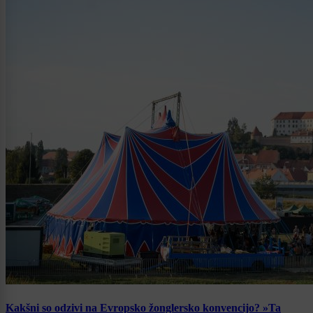
Kakšni so odzivi na Evropsko žonglersko konvencijo? »Ta