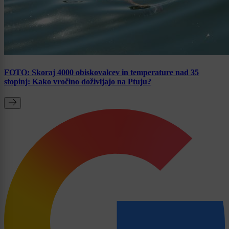
FOTO: Skoraj 4000 obiskovalcev in temperature nad 35
stopinj: Kako vročino doživljajo na Ptuju?