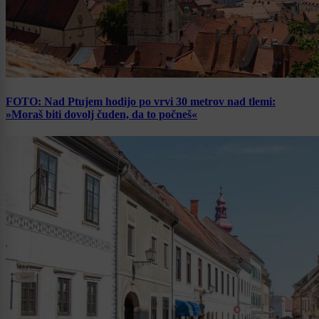
FOTO: Nad Ptujem hodijo po vrvi 30 metrov nad tlemi:
»Moraš biti dovolj čuden, da to počneš«